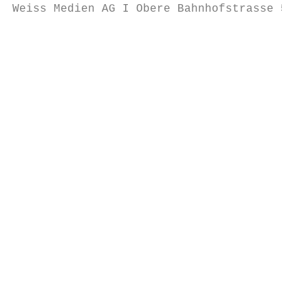
Weiss Medien AG I Obere Bahnhofstrasse 5 I 
                                                    
                                           
                                                  
                                                  
                                           
                                           
                                           
                                           
                                           
                                           
                                           
                                           
                                           
                                           