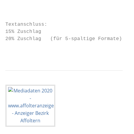
                                           
                                          1/8 Seite					                          CHF    550.00   
Textanschluss:

15% Zuschlag                               
20% Zuschlag   (für 5-spaltige Formate)    
                                           