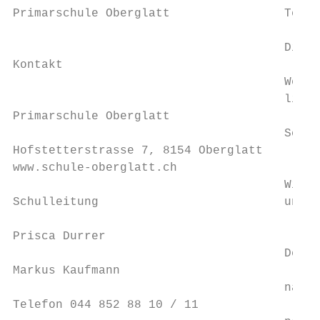
Primarschule Oberglatt                Termi
                                           
                                      Die a
Kontakt

                                      Webse
                                      lich:
Primarschule Oberglatt                     
                                      Schul
Hofstetterstrasse 7, 8154 Oberglatt        
www.schule-oberglatt.ch                    
                                      Wiede
Schulleitung                          unter
Prisca Durrer

                                      Der B
Markus Kaufmann                            
                                      nahme
Telefon 044 852 88 10 / 11                 