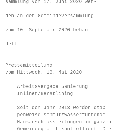
sammlung vom 17. Juni 2020 wer-

                                        men
den an der Gemeindeversammlung

                                        der
vom 10. September 2020 behan-

                                        die
delt.

                                        nic
                                        org
Pressemitteilung                        den
vom Mittwoch, 13. Mai 2020              gru
                                        rin
    Arbeitsvergabe Sanierung            Sti
    Inliner/Berstlining

                                        Der
    Seit dem Jahr 2013 werden etap-     der
    penweise schmutzwasserführende      die
    Hausanschlussleitungen im ganzen    ein
    Gemeindegebiet kontrolliert. Die    an 