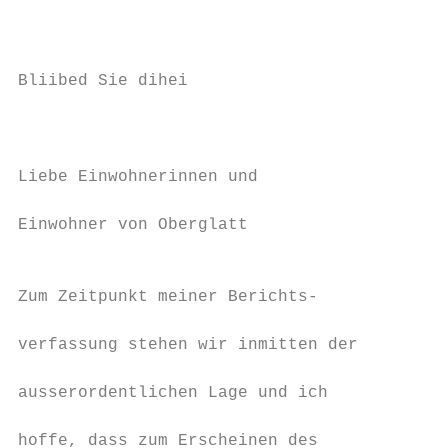
                                           
                                        gro
                                           
Bliibed Sie dihei                       Die
                                           
                                        ebe
                                           
Liebe Einwohnerinnen und                ker
                                           
Einwohner von Oberglatt                 Bes
                                           
                                        mer
Zum Zeitpunkt meiner Berichts-             
                                        Bus
verfassung stehen wir inmitten der

                                        Dev
ausserordentlichen Lage und ich

                                        Lin
hoffe, dass zum Erscheinen des
