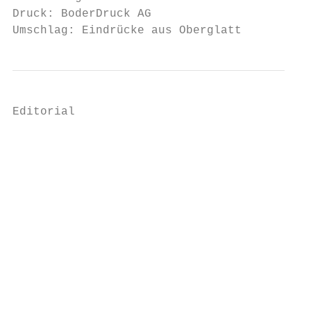
Druck: BoderDruck AG

Umschlag: Eindrücke aus Oberglatt
Editorial                                  
                                        Urp
                                        unv
                                        pla
                                        Der
                                        sta
                                           
                                        gru
                                           
                                        Tea
                                           