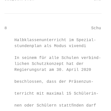
8                                  Schulen

    Halbklassenunterricht im Spezial-     G
    stundenplan als Modus vivendi         d
                                          «
    In seinem für alle Schulen verbind-    
    lichen Schutzkonzept hat der          E
    Regierungsrat am 30. April 2020       S
                                           
    beschlossen, dass der Präsenzun-      A
                                           
    terricht mit maximal 15 Schülerin-    o
                                           
    nen oder Schülern stattﬁnden darf     z