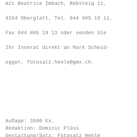
mit Beatrice Imbach, Rebsteig 11,

                                           
8154 Oberglatt, Tel. 044 885 19 11,

                                        Wir
Fax 044 885 19 13 oder senden Sie

                                        das
Ihr Inserat direkt an Mark Scheid-         
                                        am 
egger, fotosatz.henle@gmx.ch.              
                                        ein
                                        bla
                                        www
                                        Red
                                        mit
Auﬂage: 3500 Ex.

Redaktion: Dominic Plüss

Gestaltung/Satz: Fotosatz Henle
