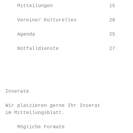
    Mitteilungen                   15      
                                           
    Vereine/ Kulturelles           20

                                           
    Agenda                         25      
                                           
    Notfalldienste                 27

                                           
                                           
                                           
                                           
Inserate                                Red
                                           
Wir platzieren gerne Ihr Inserat        Ter
im Mitteilungsblatt.                    und
                                        für
    Mögliche Formate
