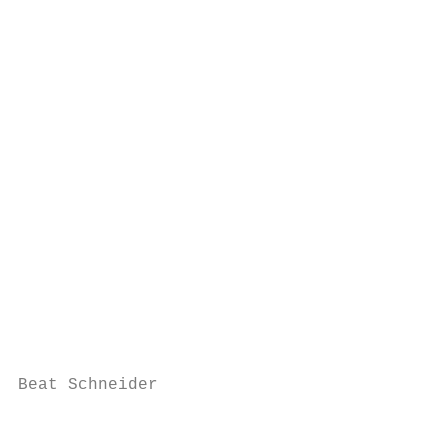
                                        ein
                                           
                                        nic
                                           
                                        nac
                                           
                                        Mit
                                           
                                        zug
                                           
                                        lic
                                           
                                        ten
                                           
                                        die
                                           
Beat Schneider                          gew
                                           
                                        gen