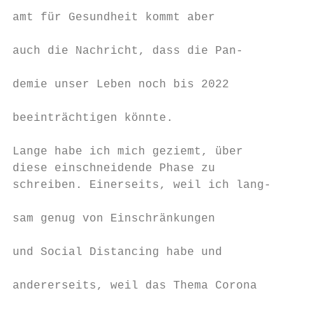
                                        anl
amt für Gesundheit kommt aber

                                        Ris
auch die Nachricht, dass die Pan-

                                        gew
demie unser Leben noch bis 2022

                                        gen
beeinträchtigen könnte.

                                        nun
Lange habe ich mich geziemt, über       es 
diese einschneidende Phase zu           Bus
schreiben. Einerseits, weil ich lang-   lan
                                           
sam genug von Einschränkungen           rat
                                           
und Social Distancing habe und          von
                                           
andererseits, weil das Thema Corona     ord
                                           