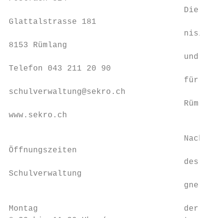
                                    Die Rüc
Glattalstrasse 181                         
                                    nisiere
8153 Rümlang                               
                                    und des
Telefon 043 211 20 90                      
                                    für rau
schulverwaltung@sekro.ch                   
                                    Rümlang
www.sekro.ch                               
                                           
                                    Nach de
Öffnungszeiten                             
                                    des BAG
Schulverwaltung                            
                                    gne in 
                                           
Montag                              der Ver