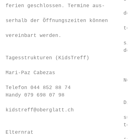
ferien geschlossen. Termine aus-           
                                      den v
serhalb der Öffnungszeiten können          
                                      tet. 
vereinbart werden.                         
                                      sich 
                                      der m
Tagesstrukturen (KidsTreff)                
Mari-Paz Cabezas                           
                                      Notbe
Telefon 044 852 88 74                      
Handy 079 698 07 98                        
                                      Die B
kidstreff@oberglatt.ch                     
                                      sung 
                                      tert.
Elternrat                                  