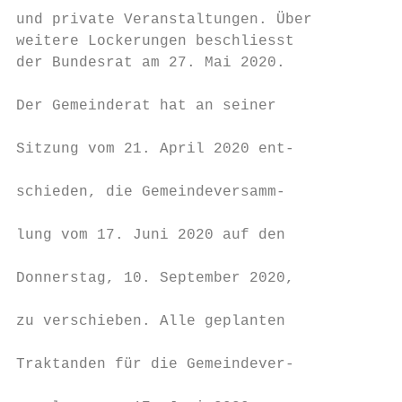
und private Veranstaltungen. Über

weitere Lockerungen beschliesst         Urs
der Bundesrat am 27. Mai 2020.          Pat
                                        Rüm
Der Gemeinderat hat an seiner

                                        bil
Sitzung vom 21. April 2020 ent-

                                        gru
schieden, die Gemeindeversamm-

                                        wur
lung vom 17. Juni 2020 auf den

                                        sat
Donnerstag, 10. September 2020,

                                        201
zu verschieben. Alle geplanten

                                        dar
Traktanden für die Gemeindever-

                                        tis