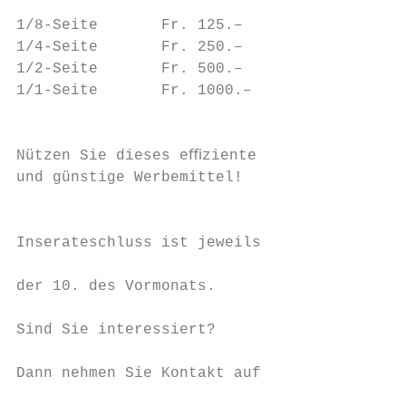
                                        Nr.
1/8-Seite       Fr. 125.–

1/4-Seite       Fr. 250.–               Red
1/2-Seite       Fr. 500.–               11.
1/1-Seite       Fr. 1000.–

                                        Ers
                                        30.
Nützen Sie dieses eﬃziente

und günstige Werbemittel!                  
                                        Nr.
                                           
Inserateschluss ist jeweils

                                        Red
der 10. des Vormonats.

                                        13.
Sind Sie interessiert?                     
                                        Ers
Dann nehmen Sie Kontakt auf                
                                        31.