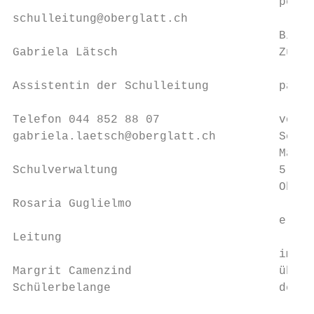
                                      per 1
schulleitung@oberglatt.ch                  
                                      Bildu
Gabriela Lätsch                       Züric
                                           
Assistentin der Schulleitung          passt
                                           
Telefon 044 852 88 07                 von m
gabriela.laetsch@oberglatt.ch         Schül
                                      Massn
Schulverwaltung                       5. Ju
                                      Oberg
Rosaria Guglielmo

                                      erste
Leitung

                                      im Sc
Margrit Camenzind                     über 
Schülerbelange                        den E
                                           