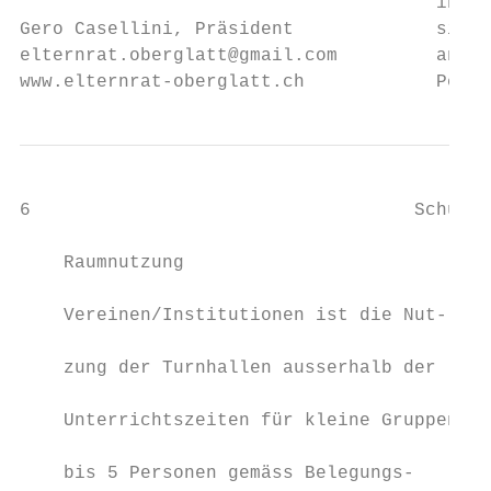
                                      in sy
Gero Casellini, Präsident             sind,
elternrat.oberglatt@gmail.com         anmel
www.elternrat-oberglatt.ch            Perso
6                                   Schulen

    Raumnutzung                            
                                           
    Vereinen/Institutionen ist die Nut-

                                           
    zung der Turnhallen ausserhalb der

                                           
    Unterrichtszeiten für kleine Gruppen

                                           
    bis 5 Personen gemäss Belegungs-
