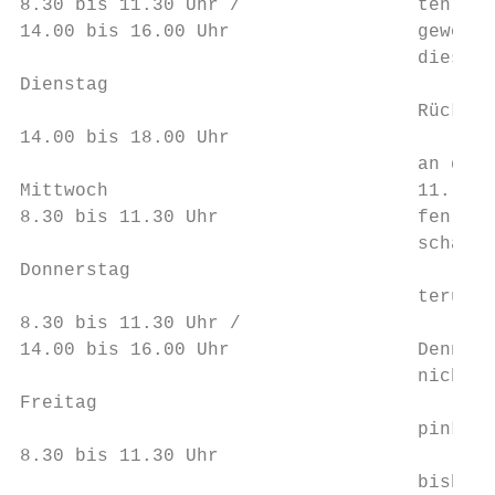
8.30 bis 11.30 Uhr /                ten für
14.00 bis 16.00 Uhr                 geworde
                                    dieser 
Dienstag

                                    Rückkeh
14.00 bis 18.00 Uhr

                                    an den 
Mittwoch                            11. Mai
8.30 bis 11.30 Uhr                  fen, is
                                    schaft 
Donnerstag                                 
                                    terung 
8.30 bis 11.30 Uhr /                       
14.00 bis 16.00 Uhr                 Dennoch
                                    nicht p
Freitag

                                    pink: D
8.30 bis 11.30 Uhr

                                    bisher 