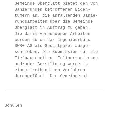
    Gemeinde Oberglatt bietet den von   mög
    Sanierungen betroffenen Eigen-      sch
    tümern an, die anfallenden Sanie-   Sti
    rungsarbeiten über die Gemeinde     den
    Oberglatt in Auftrag zu geben.      mig
    Die damit verbundenen Arbeiten      Der
    wurden durch das Ingenieurbüro      Ans
    SWR+ AG als Gesamtpaket ausge-      tun
    schrieben. Die Submission für die   5. 
    Tiefbauarbeiten, Inlinersanierung   Obe
    und/oder Berstlining wurde in       Rog
    einem freihändigen Verfahren        Amt
    durchgeführt. Der Gemeinderat       tun
Schulen                                    