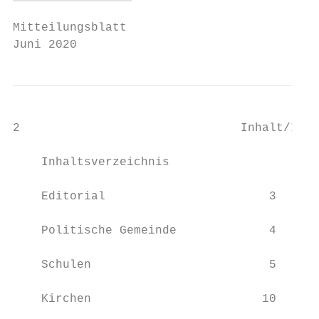
Mitteilungsblatt

Juni 2020
2                               Inhalt/Info
    Inhaltsverzeichnis

    Editorial                       3

    Politische Gemeinde             4

    Schulen                         5

                                           
    Kirchen                        10
