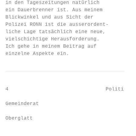
in den Tageszeitungen natürlich         und
ein Dauerbrenner ist. Aus meinem        gut
Blickwinkel und aus Sicht der           und
Polizei RONN ist die ausserordent-      ges
liche Lage tatsächlich eine neue,       ben
vielschichtige Herausforderung.         wur
Ich gehe in meinem Beitrag auf          Bür
einzelne Aspekte ein.                   pol
4                                Politische
Gemeinderat                             hat
                                        202
Oberglatt                                  
                                        – T
                                           