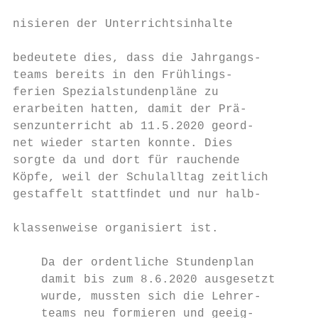
                                           
nisieren der Unterrichtsinhalte           b
                                           
bedeutete dies, dass die Jahrgangs-       s
teams bereits in den Frühlings-           w
ferien Spezialstundenpläne zu             t
erarbeiten hatten, damit der Prä-         s
senzunterricht ab 11.5.2020 geord-        n
net wieder starten konnte. Dies           S
sorgte da und dort für rauchende          g
Köpfe, weil der Schulalltag zeitlich      K
gestaffelt stattﬁndet und nur halb-        
                                          E
klassenweise organisiert ist.              
                                          U
    Da der ordentliche Stundenplan        g
    damit bis zum 8.6.2020 ausgesetzt     e
    wurde, mussten sich die Lehrer-       ü
    teams neu formieren und geeig-        z