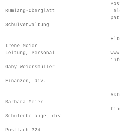
                                    Postfac
Rümlang-Oberglatt                   Telefon
                                    patrici
Schulverwaltung

                                           
                                    Elternr
Irene Meier                                
Leitung, Personal                   www.elt
                                    info@el
Gaby Weiersmüller

                                           
Finanzen, div.

                                           
                                    Aktuell
Barbara Meier

                                    finden 
Schülerbelange, div.

                                           
Postfach 324                               