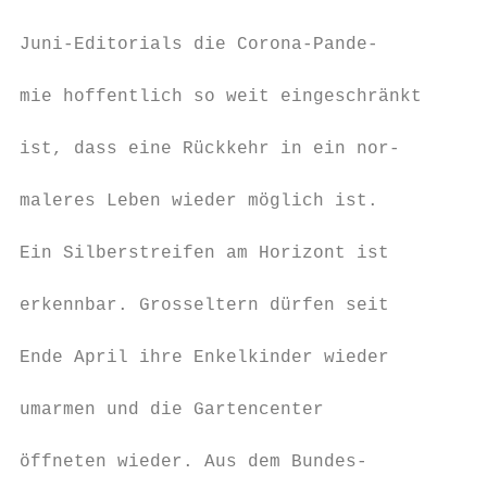
                                        men
Juni-Editorials die Corona-Pande-

                                        von
mie hoffentlich so weit eingeschränkt

                                        feh
ist, dass eine Rückkehr in ein nor-

                                        geh
maleres Leben wieder möglich ist.

                                        gen
Ein Silberstreifen am Horizont ist

                                        des
erkennbar. Grosseltern dürfen seit

                                        sis
Ende April ihre Enkelkinder wieder

                                        war
umarmen und die Gartencenter

                                        Jug
öffneten wieder. Aus dem Bundes-
