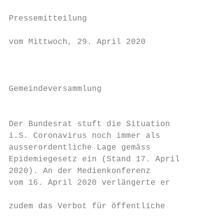
                                          F
Pressemitteilung                           
                                          K
vom Mittwoch, 29. April 2020

                                        – A
                                           
                                          B
Gemeindeversammlung                        
                                          F
                                           
Der Bundesrat stuft die Situation         F
i.S. Coronavirus noch immer als         – T
ausserordentliche Lage gemäss             v
Epidemiegesetz ein (Stand 17. April       S
2020). An der Medienkonferenz              
vom 16. April 2020 verlängerte er

                                        Sti
zudem das Verbot für öffentliche

                                        Rüm