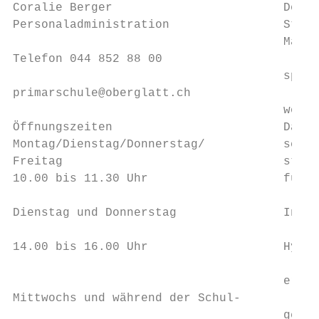
Coralie Berger                        Der S
Personaladministration                Stund
                                      Mathe
Telefon 044 852 88 00

                                      sprac
primarschule@oberglatt.ch

                                      werde
Öffnungszeiten                        Das F
Montag/Dienstag/Donnerstag/           sches
Freitag                               stund
10.00 bis 11.30 Uhr                   führt
                                           
Dienstag und Donnerstag               In de
                                           
14.00 bis 16.00 Uhr                   Hygie
                                           
                                      erneu
Mittwochs und während der Schul-           
                                      gesta