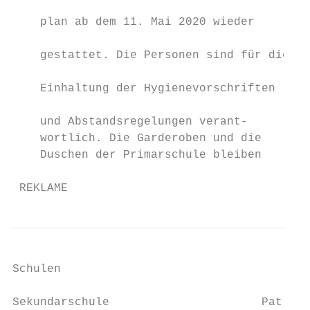
                                           
    plan ab dem 11. Mai 2020 wieder

                                           
    gestattet. Die Personen sind für die

                                           
    Einhaltung der Hygienevorschriften

                                           
    und Abstandsregelungen verant-

    wortlich. Die Garderoben und die       
    Duschen der Primarschule bleiben       
 REKLAME
Schulen                                    
Sekundarschule                      Patrici