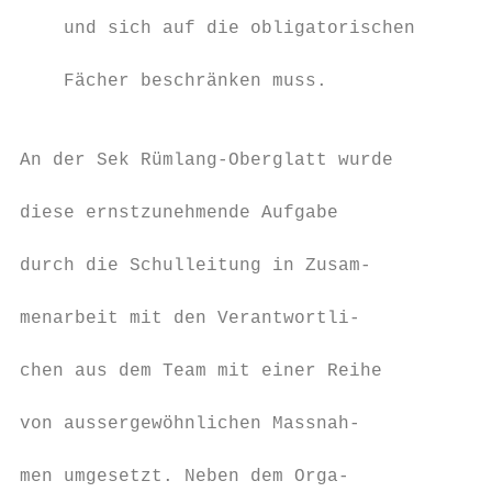
                                           
    und sich auf die obligatorischen      D
                                           
    Fächer beschränken muss.              u
                                           
                                          e
An der Sek Rümlang-Oberglatt wurde         
                                          D
diese ernstzunehmende Aufgabe              
                                          d
durch die Schulleitung in Zusam-           
                                          w
menarbeit mit den Verantwortli-            
                                          E
chen aus dem Team mit einer Reihe

                                           
von aussergewöhnlichen Massnah-           F
                                           
men umgesetzt. Neben dem Orga-            S