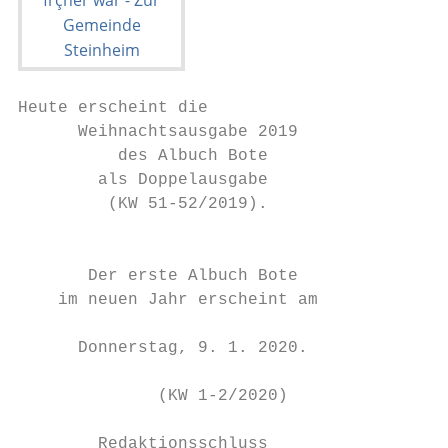
Heute erscheint die                        
      Weihnachtsausgabe 2019               
          des Albuch Bote                  
        als Doppelausgabe                  
         (KW 51-52/2019).

                                           
                                           
       Der erste Albuch Bote               
    im neuen Jahr erscheint am             
                                           
      Donnerstag, 9. 1. 2020.              
                                           
              (KW 1-2/2020)                
                                           
        Redaktionsschluss                  