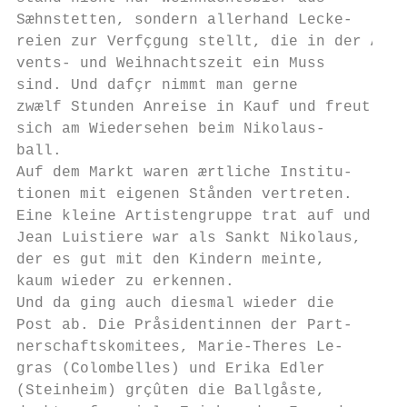
Sæhnstetten, sondern allerhand Lecke-

reien zur Verfçgung stellt, die in der Ad-

vents- und Weihnachtszeit ein Muss

sind. Und dafçr nimmt man gerne

zwælf Stunden Anreise in Kauf und freut

sich am Wiedersehen beim Nikolaus-

ball.

Auf dem Markt waren ærtliche Institu-

tionen mit eigenen Stånden vertreten.      
Eine kleine Artistengruppe trat auf und    
Jean Luistiere war als Sankt Nikolaus,     
der es gut mit den Kindern meinte,

kaum wieder zu erkennen.

Und da ging auch diesmal wieder die

Post ab. Die Pråsidentinnen der Part-

nerschaftskomitees, Marie-Theres Le-

gras (Colombelles) und Erika Edler

(Steinheim) grçûten die Ballgåste,
