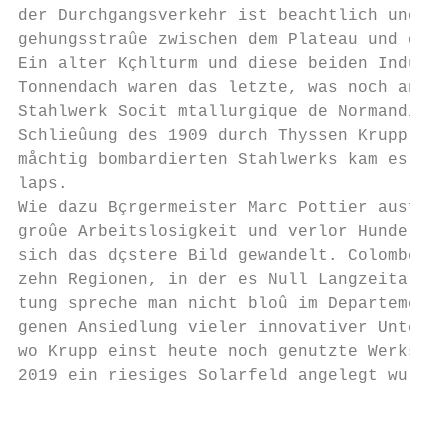
der Durchgangsverkehr ist beachtlich und zw
gehungsstraûe zwischen dem Plateau und dem 
Ein alter Kçhlturm und diese beiden Industr
Tonnendach waren das letzte, was noch an da
Stahlwerk Socit mtallurgique de Normandie
Schlieûung des 1909 durch Thyssen Krupp err
måchtig bombardierten Stahlwerks kam es in 
laps.

Wie dazu Bçrgermeister Marc Pottier ausfçhr
groûe Arbeitslosigkeit und verlor Hunderte 
sich das dçstere Bild gewandelt. Colombelle
zehn Regionen, in der es Null Langzeitarbei
tung spreche man nicht bloû im Departement 
genen Ansiedlung vieler innovativer Unterne
wo Krupp einst heute noch genutzte Werkswoh
2019 ein riesiges Solarfeld angelegt wurde.

                                           