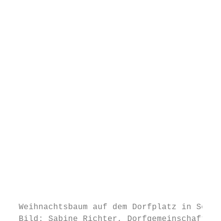
                                           
                                           
                                           
                                           
                                           
                                           
                                           
                                           
                                           
                                           
                                           
                                           
                                           
                                           
  Weihnachtsbaum auf dem Dorfplatz in Sonth
  Bild: Sabine Richter, Dorfgemeinschaft So