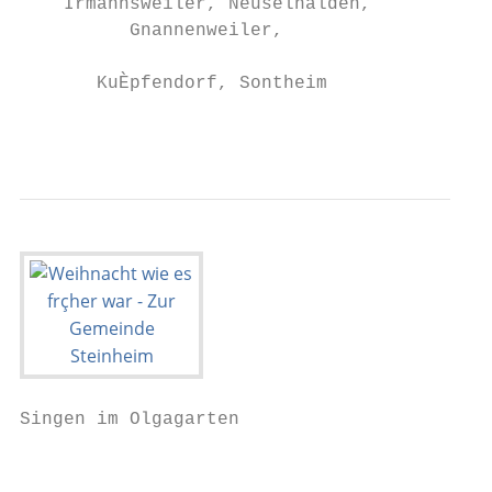
    Irmannsweiler, Neuselhalden,           
          Gnannenweiler,

                                           
       KuÈpfendorf, Sontheim

                                           
Singen im Olgagarten

                                           
                                           