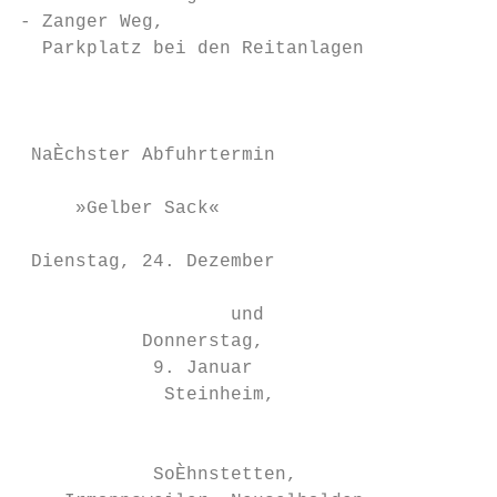
- Zanger Weg,                              
  Parkplatz bei den Reitanlagen            
                                           
                                           
                                           
 NaÈchster Abfuhrtermin

                                           
     »Gelber Sack«                         
                                           
 Dienstag, 24. Dezember                    
                                           
                   und

           Donnerstag,

            9. Januar                      
             Steinheim,                    
                                           
                                           
            SoÈhnstetten,
