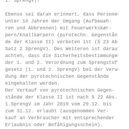
1. SprengV)!

                                           
Ebenso sei daran erinnert, dass Personen   
unter 18 Jahren der Umgang (Aufbewah-      
ren und Abbrennen) mit Feuerwerkskær-      
pern/Knallkærpern (pyrotechn. Gegenstån-   
de der Klasse II) verboten ist (§ 23 Abs. 2

Satz 2 SprengV). Des Weiteren ist darauf zu
achten, dass die Sicherheitsbestimmungen   
der 1. und 2. Verordnung zum Sprengstoff-  
gesetz (1. und 2. SprengV) bei der Verwen- 
dung der pyrotechnischen Gegenstånde

eingehalten werden.                        
Der Verkauf von pyrotechnischen Gegen-     
stånde der Klasse II ist nach § 22 Abs. 1  
1.SprengV im Jahr 2019 vom 29.12. bis      
zum 31.12. erlaubt (ausgenommen Ver-

kauf an Verbraucher mit entsprechender     
Erlaubnis oder Befåhigungsschein).         