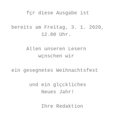
                                           
       fçr diese Ausgabe ist               
                                           
  bereits am Freitag, 3. 1. 2020,          
            12.00 Uhr.                     
                                           
       Allen unseren Lesern                
           wçnschen wir                    
                                           
  ein gesegnetes Weihnachtsfest            
                                           
        und ein glçckliches                
            Neues Jahr!                    
                                           
            Ihre Redaktion                 
                                           
                                           
                                           