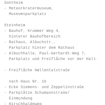
Sontheim

- Meteorkratermuseum,                      
  Museumsparkplatz                         
                                           
Steinheim                                  
- Bauhof, Krummer Weg 4,                   
  hinterer Bauhofbereich                   
- Rathaus, Albuchstr.,                     
  Parkplatz hinter dem Rathaus             
- Albuchhalle, Paul-Gerhardt-Weg 7,        
  Parkplatz und Freiflåche vor der Halle   
                                           
- Freiflåche Hællentalstraûe

                                           
  nach Haus Nr. 16

- Ecke Siemens- und Zeppelinstraûe         
- Parkplåtze Schumannstraûe/               
  Einmçndung                               
- Hirschhaldeweg                           