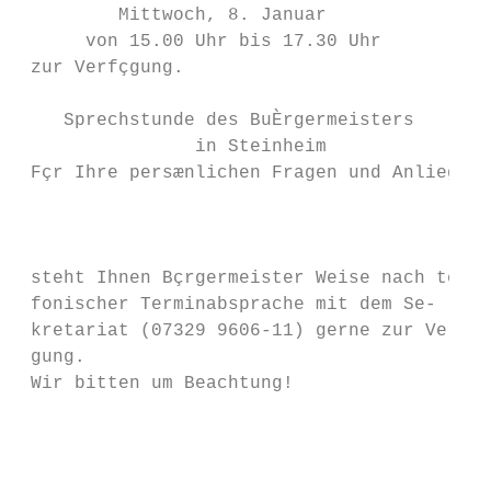
         Mittwoch, 8. Januar

      von 15.00 Uhr bis 17.30 Uhr

 zur Verfçgung.

                                           
    Sprechstunde des BuÈrgermeisters       
                in Steinheim

 Fçr Ihre persænlichen Fragen und Anliegen

                                           
                                           
                                           
 steht Ihnen Bçrgermeister Weise nach tele-
 fonischer Terminabsprache mit dem Se-     
 kretariat (07329 9606-11) gerne zur Verfç-
 gung.                                     
 Wir bitten um Beachtung!                  
                                           
                                           
                                           
                                           