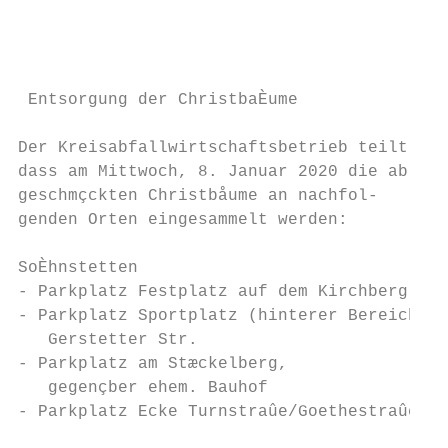
                                           
                                           
                                           
 Entsorgung der ChristbaÈume

                                           
Der Kreisabfallwirtschaftsbetrieb teilt mit
dass am Mittwoch, 8. Januar 2020 die ab-   
geschmçckten Christbåume an nachfol-       
genden Orten eingesammelt werden:

                                           
SoÈhnstetten                               
- Parkplatz Festplatz auf dem Kirchberg    
- Parkplatz Sportplatz (hinterer Bereich), 
   Gerstetter Str.                         
- Parkplatz am Stæckelberg,                
   gegençber ehem. Bauhof                  
- Parkplatz Ecke Turnstraûe/Goethestraûe   
                                           