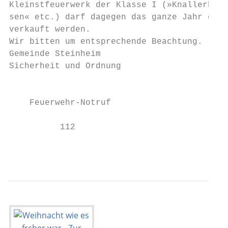
Kleinstfeuerwerk der Klasse I (»Knallerb-  
sen« etc.) darf dagegen das ganze Jahr çber
verkauft werden.                           
Wir bitten um entsprechende Beachtung.     
Gemeinde Steinheim                         
Sicherheit und Ordnung                     
                                           
                                           
    Feuerwehr-Notruf                       
                                           
          112                              
                                           