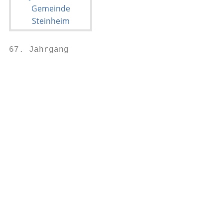
67. Jahrgang                               
                                           
                                           
                                           
                                           
                                           
                                           
                                           
                                           
                                           
                                           
                                           
                                           
                                           