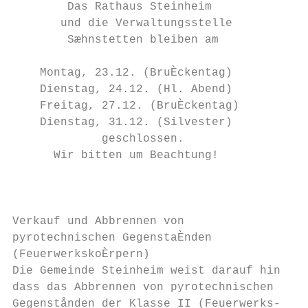
        Das Rathaus Steinheim              
       und die Verwaltungsstelle

        Sæhnstetten bleiben am             
                                           
    Montag, 23.12. (BruÈckentag)           
    Dienstag, 24.12. (Hl. Abend)           
    Freitag, 27.12. (BruÈckentag)          
    Dienstag, 31.12. (Silvester)           
             geschlossen.                  
      Wir bitten um Beachtung!             
                                           
                                           
                                           
Verkauf und Abbrennen von                  
pyrotechnischen GegenstaÈnden              
(FeuerwerkskoÈrpern)                       
Die Gemeinde Steinheim weist darauf hin,   
dass das Abbrennen von pyrotechnischen

Gegenstånden der Klasse II (Feuerwerks-    