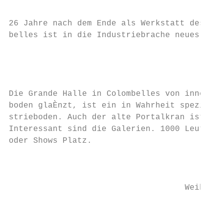
                                           
26 Jahre nach dem Ende als Werkstatt des SM
belles ist in die Industriebrache neues Leb
                                           
                                           
Die Grande Halle in Colombelles von innen: 
boden glaÈnzt, ist ein in Wahrheit speziell
strieboden. Auch der alte Portalkran ist ni
Interessant sind die Galerien. 1000 Leute h
oder Shows Platz.                          
                                           
                                    Weihnac
                                        an 