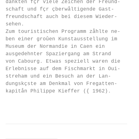
dankten fçr viele Zeichen der Freund-

schaft und fçr çberwåltigende Gast-

freundschaft auch bei diesem Wieder-

sehen.

Zum touristischen Programm zåhlte ne-

ben einer groûen Kunstausstellung im

Museum der Normandie in Caen ein

ausgedehnter Spaziergang am Strand

von Cabourg. Etwas speziell waren die

Erlebnisse auf dem Fischmarkt in Oui-

streham und ein Besuch an der Lan-

dungskçste am Denkmal von Fregatten-       
kapitån Philippe Kieffer ({ 1962).         
                                           