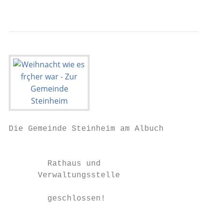
                                          
Die Gemeinde Steinheim am Albuch

                                           
        Rathaus und                        
      Verwaltungsstelle                    
                                           
        geschlossen!

                                           