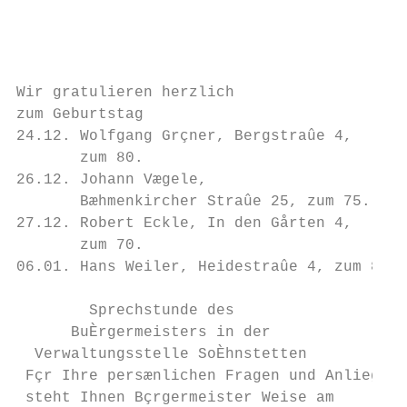
                                           
                                           
                                           
Wir gratulieren herzlich

zum Geburtstag

24.12. Wolfgang Grçner, Bergstraûe 4,

       zum 80.

26.12. Johann Vægele,

       Bæhmenkircher Straûe 25, zum 75.

27.12. Robert Eckle, In den Gårten 4,

       zum 70.

06.01. Hans Weiler, Heidestraûe 4, zum 80.

        Sprechstunde des

      BuÈrgermeisters in der

  Verwaltungsstelle SoÈhnstetten

 Fçr Ihre persænlichen Fragen und Anliegen

 steht Ihnen Bçrgermeister Weise am
