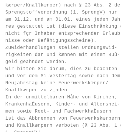
kærper/Knallkærper) nach § 23 Abs. 2 der 1.
Sprengstoffverordnung (1. SprengV) nur     
am 31.12. und am 01.01. eines jeden Jah-   
res gestattet ist (diese Einschrånkung gilt
nicht fçr Inhaber entsprechender Erlaub-   
nisse oder Befåhigungsscheine).

Zuwiderhandlungen stellen Ordnungswid-     
rigkeiten dar und kænnen mit einem Buû-    
geld geahndet werden.                      
Wir bitten Sie darum, dies zu beachten     
und vor dem Silvestertag sowie nach dem    
Neujahrstag keine Feuerwerkskærper/        
Knallkærper zu zçnden.                     
In der unmittelbaren Nåhe von Kirchen,

KrankenhaÈusern, Kinder- und Altershei-

men sowie Reet- und FachwerkhaÈusern

ist das Abbrennen von Feuerwerkskærpern    
und Knallkærpern verboten (§ 23 Abs. 1 der
