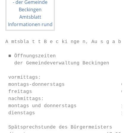
A mtsbla t t B e c ki nge n, Au s g a b e 3
 ■ Öffnungszeiten                          
   der Gemeindeverwaltung Beckingen        
                                           
 vormittags:                               
 montags-donnerstags                   08.3
 freitags                              08.0
 nachmittags:                              
 montags und donnerstags               13.3
 dienstags                             13.3
                                           
 Spätsprechstunde des Bürgermeisters       