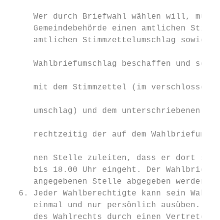
     Wer durch Briefwahl wählen will, muss 
     Gemeindebehörde einen amtlichen Stimmz
     amtlichen Stimmzettelumschlag sowie ei
                                           
     Wahlbriefumschlag beschaffen und seine
                                           
     mit dem Stimmzettel (im verschlossenen
                                           
     umschlag) und dem unterschriebenen Wah
                                           
     rechtzeitig der auf dem Wahlbriefumsch
                                           
     nen Stelle zuleiten, dass er dort spät
     bis 18.00 Uhr eingeht. Der Wahlbrief k
     angegebenen Stelle abgegeben werden.  
  6. Jeder Wahlberechtigte kann sein Wahlre
     einmal und nur persönlich ausüben. Ein
     des Wahlrechts durch einen Vertreter a