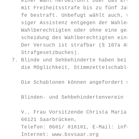
     einer Wahl herbeiführt oder das Ergebn
     mit Freiheitsstrafe bis zu fünf Jahren
     fe bestraft. Unbefugt wählt auch, wer 
     siger Assistenz entgegen der Wahlentsc
     Wahlberechtigten oder ohne eine geäuße
     scheidung des Wahlberechtigten eine St
     Der Versuch ist strafbar (§ 107a Absat
     Strafgesetzbuches).                   
  7. Blinde und Sehbehinderte haben bei die
     die Möglichkeit, Stimmzettelschablonen
                                           
     Die Schablonen können angefordert werd
                                           
     Blinden- und Sehbehindertenverein für 
                                           
     V., Frau Vorsitzende Christa Maria Rup
     66121 Saarbrücken,                    
     Telefon: 0681/ 818181, E-Mail: info@bs
     Internet: www.bsvsaar.org
