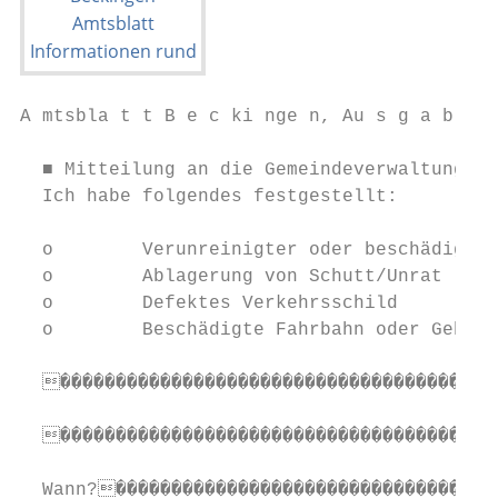
A mtsbla t t B e c ki nge n, Au s g a b e 3
  ■ Mitteilung an die Gemeindeverwaltung

  Ich habe folgendes festgestellt:

  o        Verunreinigter oder beschädigter
  o        Ablagerung von Schutt/Unrat     
  o        Defektes Verkehrsschild         
  o        Beschädigte Fahrbahn oder Gehweg
  ����������������������������������������
  ����������������������������������������
  Wann?�����������������������������������