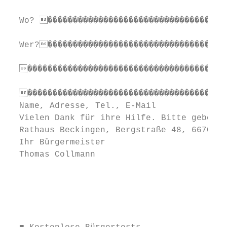
  Wo? ������������������������������������
  Wer?������������������������������������
  ����������������������������������������
  ����������������������������������������
  Name, Adresse, Tel., E-Mail

  Vielen Dank für ihre Hilfe. Bitte geben S
  Rathaus Beckingen, Bergstraße 48, 66701 B
  Ihr Bürgermeister

  Thomas Collmann

                                           
                                           