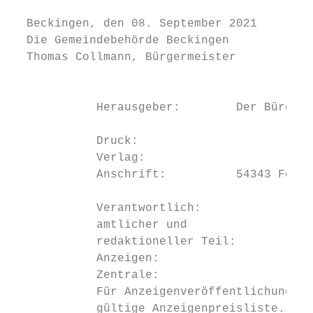
                                           
  Beckingen, den 08. September 2021        
  Die Gemeindebehörde Beckingen            
  Thomas Collmann, Bürgermeister           
                                           
            Herausgeber:        Der Bürgerm
            		                  66701 Beckingen, Bergstraße 48                                                            Impressum

            Druck:		            Druckhaus WITTICH KG

            Verlag:		           LINUS WITTICH Medien KG

            Anschrift:          54343 Föhre
            Verantwortlich:                
            amtlicher und                  
            redaktioneller Teil:         Th
            Anzeigen:                    Me
            Zentrale:                    Te
            Für Anzeigenveröffentlichungen 
            gültige Anzeigenpreisliste. Für