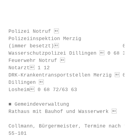
                                           
                                           
 Polizei Notruf                           
 Polizeiinspektion Merzig                  
 (immer besetzt)                     0 68
 Wasserschutzpolizei Dillingen  0 68 31/7 
 Feuerwehr Notruf                        
 Notarzt 1 12                             
 DRK-Krankentransportstellen Merzig  0 68 
 Dillingen                             0 
 Losheim 0 68 72/63 63                    
                                           
 ■ Gemeindeverwaltung

 Rathaus mit Bauhof und Wasserwerk        
                                           
 Collmann, Bürgermeister, Termine nach tel
 55-101                                    