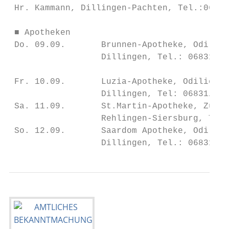
 Hr. Kammann, Dillingen-Pachten, Tel.:06831
                                           
 ■ Apotheken                               
 Do. 09.09.       Brunnen-Apotheke, Odilien
                  Dillingen, Tel.: 06831/70
                                           
 Fr. 10.09.       Luzia-Apotheke, Odilienpl
                  Dillingen, Tel: 06831/706
 Sa. 11.09.       St.Martin-Apotheke, Zur N
                  Rehlingen-Siersburg, Tel.
 So. 12.09.       Saardom Apotheke, Odilien
                  Dillingen, Tel.: 06831/70