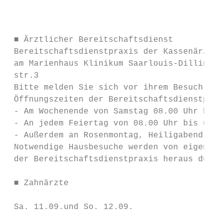
                                           
 ■ Ärztlicher Bereitschaftsdienst          
 Bereitschaftsdienstpraxis der Kassenärztli
 am Marienhaus Klinikum Saarlouis-Dillingen
 str.3                                     
 Bitte melden Sie sich vor ihrem Besuch tel
 Öffnungszeiten der Bereitschaftsdienstprax
 - Am Wochenende von Samstag 08.00 Uhr bis 
 - An jedem Feiertag von 08.00 Uhr bis um 0
 - Außerdem an Rosenmontag, Heiligabend und
 Notwendige Hausbesuche werden von eigens d
 der Bereitschaftsdienstpraxis heraus durch
                                           
 ■ Zahnärzte                               
                                           
 Sa. 11.09.und So. 12.09.

                                           