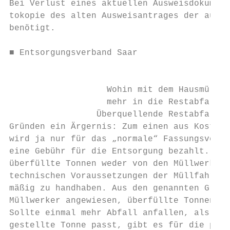
Bei Verlust eines aktuellen Ausweisdokument
tokopie des alten Ausweisantrages der ausst
benötigt.                                  
                                           
■ Entsorgungsverband Saar

                                           
                                           
                   Wohin mit dem Hausmüll, 
                   mehr in die Restabfallto
                 Überquellende Restabfallto
Gründen ein Ärgernis: Zum einen aus Kosteng
wird ja nur für das „normale“ Fassungsvermö
eine Gebühr für die Entsorgung bezahlt. Dar
überfüllte Tonnen weder von den Müllwerkern
technischen Voraussetzungen der Müllfahrzeu
mäßig zu handhaben. Aus den genannten Gründ
Müllwerker angewiesen, überfüllte Tonnen st
Sollte einmal mehr Abfall anfallen, als in 
gestellte Tonne passt, gibt es für die prob