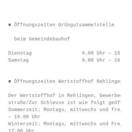
                                           
                                           
                                           
 ■ Öffnungszeiten Grüngutsammelstelle

                                           
   beim Gemeindebauhof                     
                                           
 Dienstag                 8.00 Uhr – 15.00 
 Samstag                  9.00 Uhr – 16.00 
                                           
                                           
 ■ Öffnungszeiten Wertstoffhof Rehlingen   
                                           
 Der Wertstoffhof in Rehlingen, Gewerbegebi
 straße/Zur Schleuse ist wie folgt geöffnet
 Sommerzeit: Montags, mittwochs und freitag
 – 18.00 Uhr                               
 Winterzeit: Montags, mittwochs und Freitag
 17.00 Uhr                                 