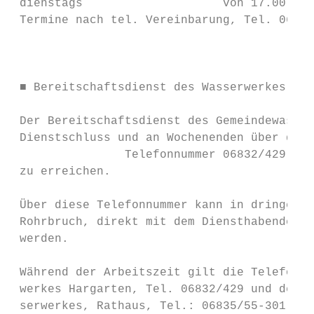
 dienstags                    von 17.00 Uhr
 Termine nach tel. Vereinbarung, Tel. 06835
                                           
                                           
                                           
 ■ Bereitschaftsdienst des Wasserwerkes    
                                           
 Der Bereitschaftsdienst des Gemeindewasser
 Dienstschluss und an Wochenenden über die 
                Telefonnummer 06832/429    
 zu erreichen.                             
                                           
 Über diese Telefonnummer kann in dringende
 Rohrbruch, direkt mit dem Diensthabenden g
 werden.                                   
                                           
 Während der Arbeitszeit gilt die Telefonnu
 werkes Hargarten, Tel. 06832/429 und des G
 serwerkes, Rathaus, Tel.: 06835/55-301 und