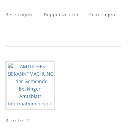
                                           
Beckingen    Düppenweiler   Erbringen   Har
                                        www
S eite 2                                   