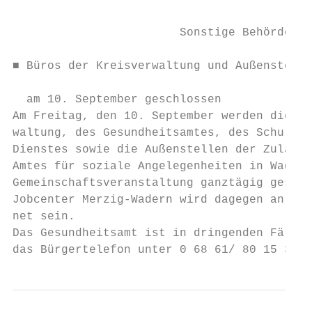
                                           
                        Sonstige Behörden  
                                           
■ Büros der Kreisverwaltung und Außenstelle
                                           
  am 10. September geschlossen             
Am Freitag, den 10. September werden die Bü
waltung, des Gesundheitsamtes, des Schulpsy
Dienstes sowie die Außenstellen der Zulassu
Amtes für soziale Angelegenheiten in Wadern
Gemeinschaftsveranstaltung ganztägig geschl
Jobcenter Merzig-Wadern wird dagegen an die
net sein.                                  
Das Gesundheitsamt ist in dringenden Fällen
das Bürgertelefon unter 0 68 61/ 80 15 30 z