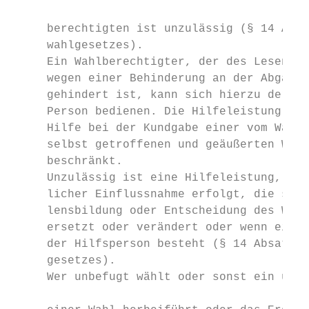
                                           
     berechtigten ist unzulässig (§ 14 Absa
     wahlgesetzes).                        
     Ein Wahlberechtigter, der des Lesens u
     wegen einer Behinderung an der Abgabe 
     gehindert ist, kann sich hierzu der Hi
     Person bedienen. Die Hilfeleistung ist
     Hilfe bei der Kundgabe einer vom Wahlb
     selbst getroffenen und geäußerten Wahl
     beschränkt.                           
     Unzulässig ist eine Hilfeleistung, die
     licher Einflussnahme erfolgt, die selb
     lensbildung oder Entscheidung des Wahl
     ersetzt oder verändert oder wenn ein I
     der Hilfsperson besteht (§ 14 Absatz 5
     gesetzes).                            
     Wer unbefugt wählt oder sonst ein unri
                                           