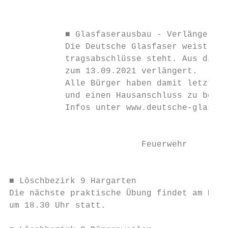
                                         Wi
           ■ Glasfaserausbau - Verlängerung
           Die Deutsche Glasfaser weist dar
           tragsabschlüsse steht. Aus diese
           zum 13.09.2021 verlängert.

           Alle Bürger haben damit letztmal
           und einen Hausanschluss zu beant
           Infos unter www.deutsche-glasfas
                                           
                          Feuerwehr        
                                           
                                           
■ Löschbezirk 9 Hargarten                  
Die nächste praktische Übung findet am Mont
um 18.30 Uhr statt.

                                           