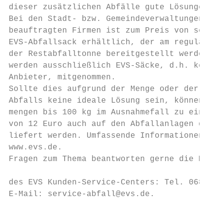
dieser zusätzlichen Abfälle gute Lösungen: 
Bei den Stadt- bzw. Gemeindeverwaltungen od
beauftragten Firmen ist zum Preis von sechs
EVS-Abfallsack erhältlich, der am regulären
der Restabfalltonne bereitgestellt werden k
werden ausschließlich EVS-Säcke, d.h. keine
Anbieter, mitgenommen.                     
Sollte dies aufgrund der Menge oder der Bes
Abfalls keine ideale Lösung sein, können üb
mengen bis 100 kg im Ausnahmefall zu einem 
von 12 Euro auch auf den Abfallanlagen des 
liefert werden. Umfassende Informationen hi
www.evs.de.                                
Fragen zum Thema beantworten gerne die Mita
                                           
des EVS Kunden-Service-Centers: Tel. 0681 5
E-Mail: service-abfall@evs.de.             
                                           
                                           