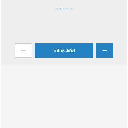
←
→
WEITER LESEN