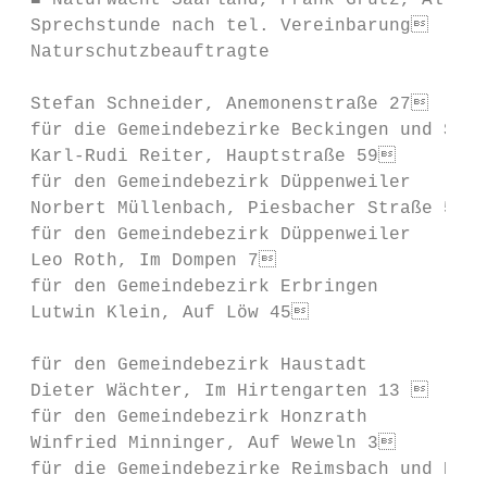
 ■ Naturwacht Saarland, Frank Grütz, Alte W
 Sprechstunde nach tel. Vereinbarung      
 Naturschutzbeauftragte

                                           
 Stefan Schneider, Anemonenstraße 27      
 für die Gemeindebezirke Beckingen und Saar
 Karl-Rudi Reiter, Hauptstraße 59         
 für den Gemeindebezirk Düppenweiler       
 Norbert Müllenbach, Piesbacher Straße 51 
 für den Gemeindebezirk Düppenweiler       
 Leo Roth, Im Dompen 7                    
 für den Gemeindebezirk Erbringen

 Lutwin Klein, Auf Löw 45                
                                           
 für den Gemeindebezirk Haustadt

 Dieter Wächter, Im Hirtengarten 13       
 für den Gemeindebezirk Honzrath

 Winfried Minninger, Auf Weweln 3         
 für die Gemeindebezirke Reimsbach und Harg