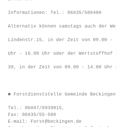
                                           
 Informationen: Tel.: 06835/508408

                                           
 Alternativ können samstags auch der Wertst
                                           
 Lindenstr.15, in der Zeit von 09.00 - 12.3
                                           
 Uhr - 16.00 Uhr oder der Wertstoffhof Losh
                                           
 39, in der Zeit von 09.00 - 14.00 Uhr ange
                                           
                                           
                                           
 ■ Forstdienststelle Gemeinde Beckingen    
                                           
 Tel.: 06887/8939015,                      
 Fax: 06835/55-500                         
 E-mail: Forst@beckingen.de                