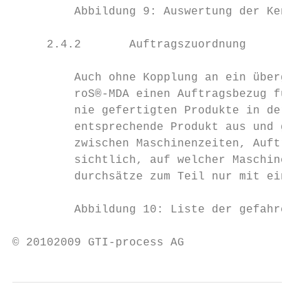
         Abbildung 9: Auswertung der Kennza
     2.4.2       Auftragszuordnung

         Auch ohne Kopplung an ein übergeor
         roS®-MDA einen Auftragsbezug für d
         nie gefertigten Produkte in der SQ
         entsprechende Produkt aus und gibt
         zwischen Maschinenzeiten, Auftrag 
         sichtlich, auf welcher Maschine be
         durchsätze zum Teil nur mit einem 
         Abbildung 10: Liste der gefahrenen
© 20102009 GTI-process AG                  