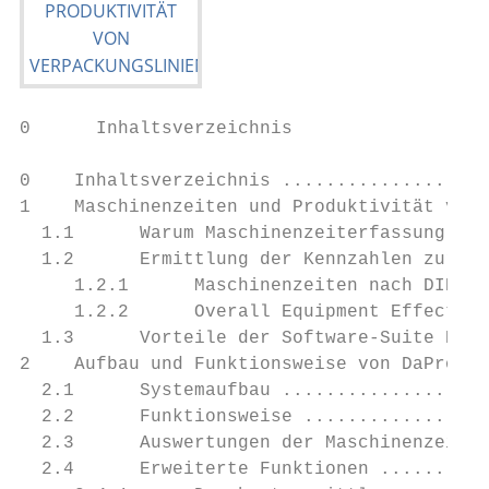
0      Inhaltsverzeichnis

0    Inhaltsverzeichnis ...................
1    Maschinenzeiten und Produktivität von 
  1.1      Warum Maschinenzeiterfassung und
  1.2      Ermittlung der Kennzahlen zur Pr
     1.2.1      Maschinenzeiten nach DIN 87
     1.2.2      Overall Equipment Effective
  1.3      Vorteile der Software-Suite DaPr
2    Aufbau und Funktionsweise von DaProS®-
  2.1      Systemaufbau ...................
  2.2      Funktionsweise .................
  2.3      Auswertungen der Maschinenzeiten
  2.4      Erweiterte Funktionen ..........