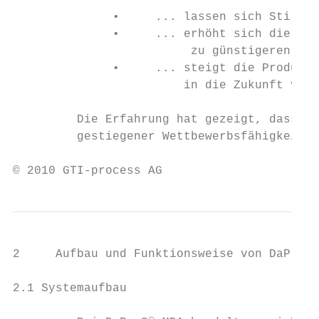
              •     ... lassen sich Stillst
              •     ... erhöht sich die Pro
                         zu günstigeren Pro
              •     ... steigt die Produkti
                        in die Zukunft vers
         Die Erfahrung hat gezeigt, dass si
         gestiegener Wettbewerbsfähigkeit d
© 2010 GTI-process AG                      
2     Aufbau und Funktionsweise von DaProS®
2.1 Systemaufbau
