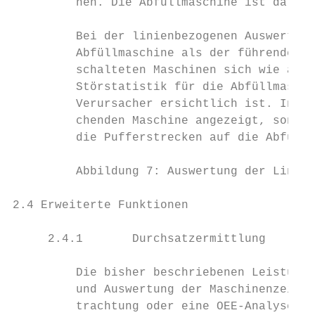
         nen. Die Abfüllmaschine ist darübe
         Bei der linienbezogenen Auswertung
         Abfüllmaschine als der führenden M
         schalteten Maschinen sich wie auf 
         Störstatistik für die Abfüllmaschi
         Verursacher ersichtlich ist. In de
         chenden Maschine angezeigt, sonder
         die Pufferstrecken auf die Abfüllm
         Abbildung 7: Auswertung der Linien
2.4 Erweiterte Funktionen

     2.4.1       Durchsatzermittlung

         Die bisher beschriebenen Leistunge
         und Auswertung der Maschinenzeiten
         trachtung oder eine OEE-Analyse ni