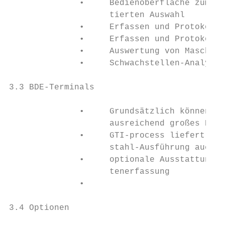
              •     Bedienoberfläche zum Sp
                    tierten Auswahl

              •     Erfassen und Protokolli
              •     Erfassen und Protokolli
              •     Auswertung von Maschine
              •     Schwachstellen-Analyse 
3.3 BDE-Terminals

              •     Grundsätzlich können al
                    ausreichend großes Disp
              •     GTI-process liefert rob
                    stahl-Ausführung auch f
              •     optionale Ausstattung m
                    tenerfassung

              •

3.4 Optionen
