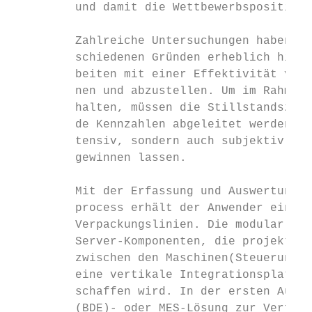
         und damit die Wettbewerbsposition 
         Zahlreiche Untersuchungen haben ge
         schiedenen Gründen erheblich hinte
         beiten mit einer Effektivität von 
         nen und abzustellen. Um im Rahmen 
         halten, müssen die Stillstandszeit
         de Kennzahlen abgeleitet werden. M
         tensiv, sondern auch subjektiv und
         gewinnen lassen.

         Mit der Erfassung und Auswertung d
         process erhält der Anwender ein le
         Verpackungslinien. Die modular auf
         Server-Komponenten, die projektspe
         zwischen den Maschinen(Steuerungen
         eine vertikale Integrationsplattfo
         schaffen wird. In der ersten Ausba
         (BDE)- oder MES-Lösung zur Verfügu