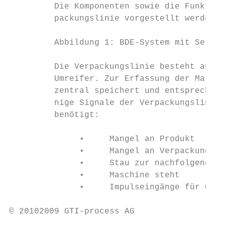
         Die Komponenten sowie die Funktion
         packungslinie vorgestellt werden.

         Abbildung 1: BDE-System mit Server
         Die Verpackungslinie besteht aus e
         Umreifer. Zur Erfassung der Maschi
         zentral speichert und entsprechend
         nige Signale der Verpackungslinie 
         benötigt:

              •     Mangel an Produkt

              •     Mangel an Verpackungsma
              •     Stau zur nachfolgenden 
              •     Maschine steht

              •     Impulseingänge für Gut-
© 20102009 GTI-process AG                  