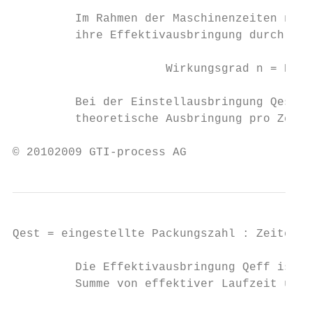
         Im Rahmen der Maschinenzeiten nach
         ihre Effektivausbringung durch die
                      Wirkungsgrad n = Effe
         Bei der Einstellausbringung Qest h
         theoretische Ausbringung pro Zeite
© 20102009 GTI-process AG                  
Qest = eingestellte Packungszahl : Zeiteinh
         Die Effektivausbringung Qeff ist d
         Summe von effektiver Laufzeit und 