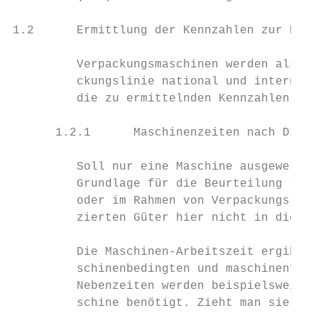
1.2      Ermittlung der Kennzahlen zur Prod
         Verpackungsmaschinen werden als fü
         ckungslinie national und internati
         die zu ermittelnden Kennzahlen.

      1.2.1      Maschinenzeiten nach DIN 8
         Soll nur eine Maschine ausgewertet
         Grundlage für die Beurteilung tech
         oder im Rahmen von Verpackungslini
         zierten Güter hier nicht in die Be
         Die Maschinen-Arbeitszeit ergibt s
         schinenbedingten und maschinenfrem
         Nebenzeiten werden beispielsweise 
         schine benötigt. Zieht man sie von