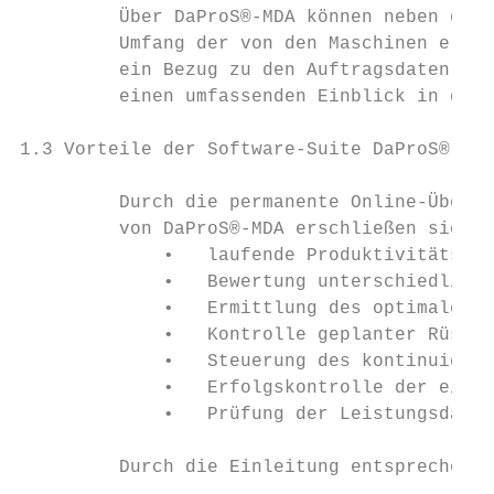
         Über DaProS®-MDA können neben den 
         Umfang der von den Maschinen erfas
         ein Bezug zu den Auftragsdaten sow
         einen umfassenden Einblick in die 
1.3 Vorteile der Software-Suite DaProS®-MDA

         Durch die permanente Online-Überwa
         von DaProS®-MDA erschließen sich d
             •   laufende Produktivitäts- u
             •   Bewertung unterschiedliche
             •   Ermittlung des optimalen A
             •   Kontrolle geplanter Rüst- 
             •   Steuerung des kontinuierli
             •   Erfolgskontrolle der einge
             •   Prüfung der Leistungsdaten
         Durch die Einleitung entsprechende