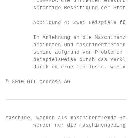
         roS®-MDA die Uhrzeiten elektronisc
         sofortige Beseitigung der Störung 
         Abbildung 4: Zwei Beispiele für di
         In Anlehnung an die Maschinenzeite
         bedingten und maschinenfremden Stö
         schine aufgrund von Problemen an i
         beispielsweise durch das Verklemme
         durch externe Einflüsse, wie das F
© 2010 GTI-process AG                      
Maschine, werden als maschinenfremde Störun
         werden nur die maschinenbedingten 