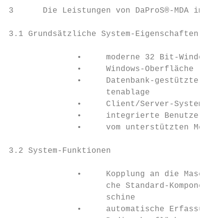
3      Die Leistungen von DaProS®-MDA im Üb
3.1 Grundsätzliche System-Eigenschaften

              •     moderne 32 Bit-Windows-
              •     Windows-Oberfläche

              •     Datenbank-gestützte Anw
                    tenablage

              •     Client/Server-System mi
              •     integrierte Benutzerver
              •     vom unterstützten Menge
3.2 System-Funktionen

              •     Kopplung an die Maschin
                    che Standard-Komponente
                    schine

              •     automatische Erfassung 