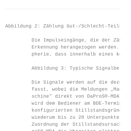
Abbildung 2: Zählung Gut-/Schlecht-Teile mi
         Die Impulseingänge, die der Zählun
         Erkennung herangezogen werden. In 
         pherie, dass innerhalb eines konfi
         Abbildung 3: Typische Signalbelegu
         Die Signale werden auf die dezentr
         fasst, wobei die Meldungen „Mangel
         schine“ direkt von DaProS®-MDA aus
         wird dem Bediener am BDE-Terminal 
         konfigurierten Stillstandsgründen 
         wiederum bis zu 20 Unterpunkte ent
         Zuordnung der Stillstandsursache i