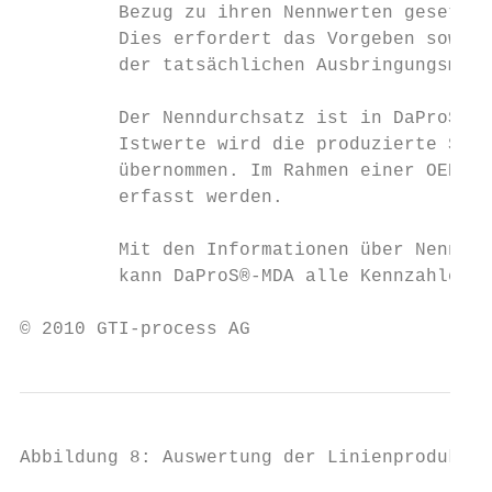
         Bezug zu ihren Nennwerten gesetzt 
         Dies erfordert das Vorgeben sowie 
         der tatsächlichen Ausbringungsmeng
         Der Nenndurchsatz ist in DaProS®-M
         Istwerte wird die produzierte Stüc
         übernommen. Im Rahmen einer OEE-An
         erfasst werden.

         Mit den Informationen über Nenn- u
         kann DaProS®-MDA alle Kennzahlen g
© 2010 GTI-process AG                      
Abbildung 8: Auswertung der Linienproduktiv