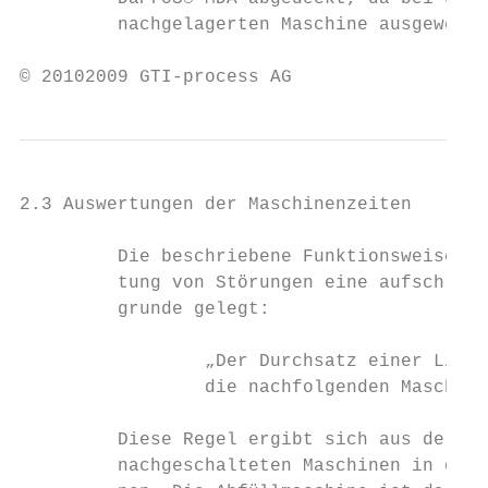
         nachgelagerten Maschine ausgewerte
© 20102009 GTI-process AG                  
2.3 Auswertungen der Maschinenzeiten

         Die beschriebene Funktionsweise vo
         tung von Störungen eine aufschluss
         grunde gelegt:

                 „Der Durchsatz einer Linie
                 die nachfolgenden Maschine
         Diese Regel ergibt sich aus der ty
         nachgeschalteten Maschinen in der 