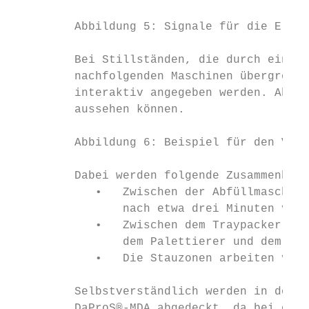
         Abbildung 5: Signale für die Erfas
         Bei Stillständen, die durch eine M
         nachfolgenden Maschinen übergreife
         interaktiv angegeben werden. Abbil
         aussehen können.

         Abbildung 6: Beispiel für den Verl
         Dabei werden folgende Zusammenhäng
            •   Zwischen der Abfüllmaschine
                nach etwa drei Minuten voll
            •   Zwischen dem Traypacker und
                dem Palettierer und dem Umr
            •   Die Stauzonen arbeiten verz
         Selbstverständlich werden in der P
         DaProS®-MDA abgedeckt, da bei eine