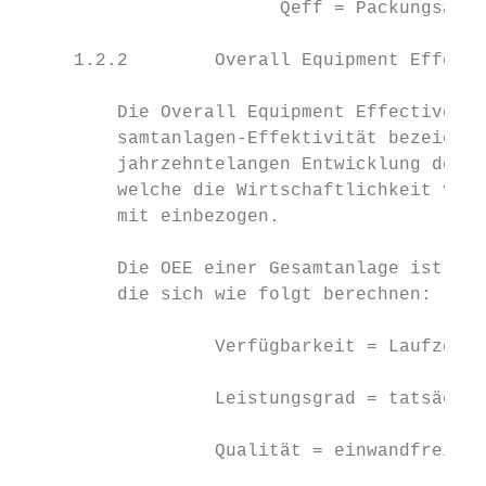
                        Qeff = Packungsanza
     1.2.2        Overall Equipment Effecti
         Die Overall Equipment Effectivenes
         samtanlagen-Effektivität bezeichne
         jahrzehntelangen Entwicklung des T
         welche die Wirtschaftlichkeit von 
         mit einbezogen.

         Die OEE einer Gesamtanlage ist das
         die sich wie folgt berechnen:

                  Verfügbarkeit = Laufzeit 
                  Leistungsgrad = tatsächli
                  Qualität = einwandfreie P