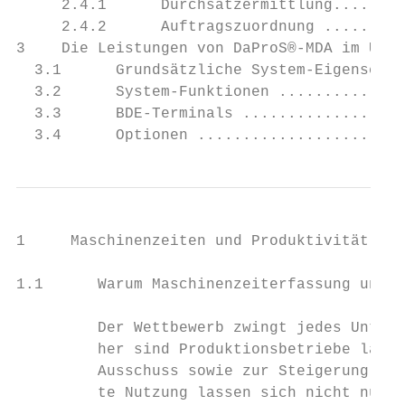
     2.4.1      Durchsatzermittlung........
     2.4.2      Auftragszuordnung .........
3    Die Leistungen von DaProS®-MDA im Über
  3.1      Grundsätzliche System-Eigenschaf
  3.2      System-Funktionen ..............
  3.3      BDE-Terminals ..................
  3.4      Optionen .......................
1     Maschinenzeiten und Produktivität von
1.1      Warum Maschinenzeiterfassung und P
         Der Wettbewerb zwingt jedes Untern
         her sind Produktionsbetriebe laufe
         Ausschuss sowie zur Steigerung der
         te Nutzung lassen sich nicht nur k