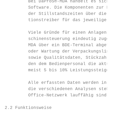
         Bei DaProS®-MDA handelt es sich um
         Software. Die Komponenten zur Date
         der Stillstandszeiten über die dez
         tionstreiber für das jeweilige Ste
         Viele Gründe für einen Anlagenstil
         schinensteuerung eindeutig zugeord
         MDA über ein BDE-Terminal abgefrag
         oder Wartung der Verpackungslinie 
         sowie Qualitätsdaten, Stückzahlen 
         den dem Bedienpersonal die aktuell
         meist 5 bis 10% Leistungssteigerun
         Alle erfassten Daten werden in ein
         die verschiedenen Analysen stehen 
         Office-Netzwerk lauffähig sind.

2.2 Funktionsweise
