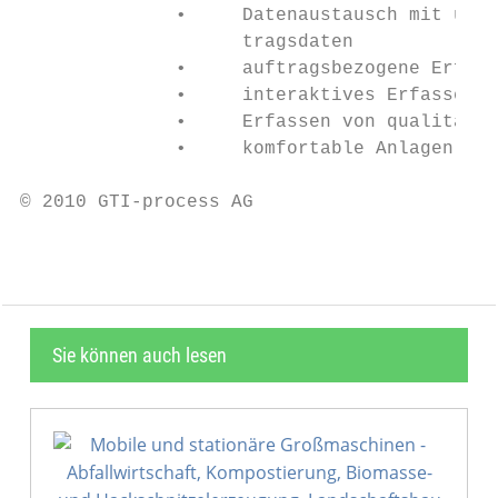
              •     Datenaustausch mit über
                    tragsdaten

              •     auftragsbezogene Erfass
              •     interaktives Erfassen v
              •     Erfassen von qualitätso
              •     komfortable Anlagen-Vis
© 2010 GTI-process AG                      
Sie können auch lesen