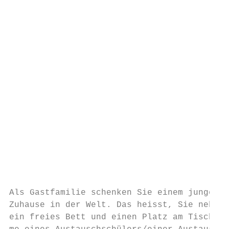
                                           
                                           
                                           
                                           
                                           
                                           
                                           
                                           
                                           
                                           
                                           
                                           
                                           
Als Gastfamilie schenken Sie einem jungen M
Zuhause in der Welt. Das heisst, Sie nehmen
ein freies Bett und einen Platz am Tisch (i