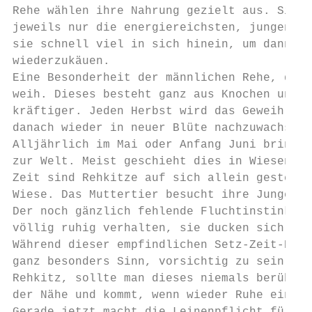
Rehe wählen ihre Nahrung gezielt aus. Sie s
jeweils nur die energiereichsten, jungen Tr
sie schnell viel in sich hinein, um dann in
wiederzukäuen.

Eine Besonderheit der männlichen Rehe, der 
weih. Dieses besteht ganz aus Knochen und w
kräftiger. Jeden Herbst wird das Geweih abg
danach wieder in neuer Blüte nachzuwachsen.

Alljährlich im Mai oder Anfang Juni bringt 
zur Welt. Meist geschieht dies in Wiesen, a
Zeit sind Rehkitze auf sich allein gestellt
Wiese. Das Muttertier besucht ihre Jungen n
Der noch gänzlich fehlende Fluchtinstinkt l
völlig ruhig verhalten, sie ducken sich im 
Während dieser empfindlichen Setz-Zeit-Phas
ganz besonders Sinn, vorsichtig zu sein. En
Rehkitz, sollte man dieses niemals berühren
der Nähe und kommt, wenn wieder Ruhe eingek