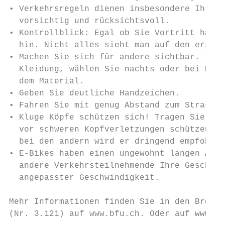
• Verkehrsregeln dienen insbesondere Ihrer 
  vorsichtig und rücksichtsvoll.

• Kontrollblick: Egal ob Sie Vortritt haben
  hin. Nicht alles sieht man auf den ersten
• Machen Sie sich für andere sichtbar. Trag
  Kleidung, wählen Sie nachts oder bei Dämm
  dem Material.

• Geben Sie deutliche Handzeichen.

• Fahren Sie mit genug Abstand zum Strassen
• Kluge Köpfe schützen sich! Tragen Sie ein
  vor schweren Kopfverletzungen schützen. B
  bei den andern wird er dringend empfohlen
• E-Bikes haben einen ungewohnt langen Anha
  andere Verkehrsteilnehmende Ihre Geschwin
  angepasster Geschwindigkeit.

Mehr Informationen finden Sie in den Brosch
(Nr. 3.121) auf www.bfu.ch. Oder auf www.vo