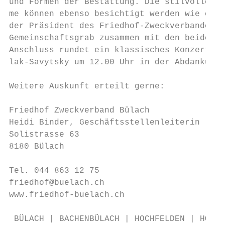
und Formen der Bestattung. Die stilvollen, 
me können ebenso besichtigt werden wie ein 
der Präsident des Friedhof-Zweckverbandes u
Gemeinschaftsgrab zusammen mit den beiden L
Anschluss rundet ein klassisches Konzert de
lak-Savytsky um 12.00 Uhr in der Abdankungs
Weitere Auskunft erteilt gerne:

Friedhof Zweckverband Bülach

Heidi Binder, Geschäftsstellenleiterin

Solistrasse 63

8180 Bülach

Tel. 044 863 12 75

friedhof@buelach.ch

www.friedhof-buelach.ch

 BÜLACH | BACHENBÜLACH | HOCHFELDEN | HÖRI 