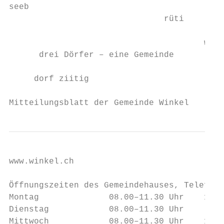
seeb

                               rüti

                                       wink
      drei Dörfer – eine Gemeinde

     dorf ziitig

Mitteilungsblatt der Gemeinde Winkel       
www.winkel.ch

Öffnungszeiten des Gemeindehauses, Telefon 
Montag              08.00–11.30 Uhr    14.0
Dienstag            08.00–11.30 Uhr

Mittwoch            08.00–11.30 Uhr    14.0