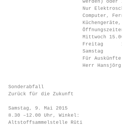
                          werden) oder in j
                          Nur Elektroschrot
                          Computer, Fernseh
                          Küchengeräte, Ras
                          Öffnungszeiten:

                          Mittwoch 15.00–18
                          Freitag      15.0
                          Samstag       9.0
                          Für Auskünfte: He
                          Herr Hansjörg Jud
                                           
 Sonderabfall                              
 Zurück für die Zukunft                    
 Samstag, 9. Mai 2015

 8.30 –12.00 Uhr, Winkel:

 Altstoffsammelstelle Rüti
