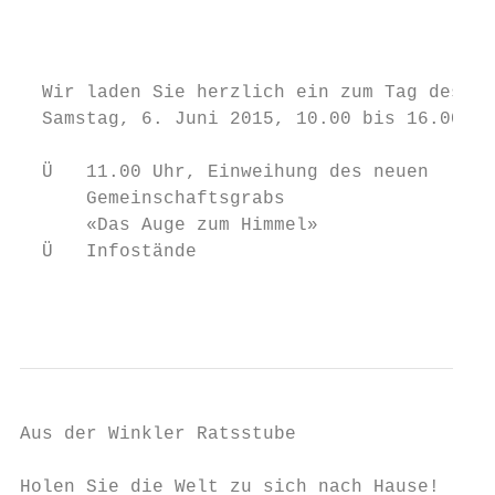
                                           
  Wir laden Sie herzlich ein zum Tag des Fr
  Samstag, 6. Juni 2015, 10.00 bis 16.00 Uh
  Ü   11.00 Uhr, Einweihung des neuen    Ü 
      Gemeinschaftsgrabs                   
      «Das Auge zum Himmel»                
  Ü   Infostände                         Ü 
                                           
Aus der Winkler Ratsstube

Holen Sie die Welt zu sich nach Hause!
