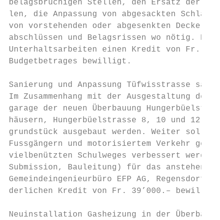
belagsbrüchigen Stellen, den Ersatz der Tra
len, die Anpassung von abgesackten Schlamms
von vorstehenden oder abgesenkten Deckeln s
abschlüssen und Belagsrissen wo nötig. Der 
Unterhaltsarbeiten einen Kredit von Fr. 370
Budgetbetrages bewilligt.

Sanierung und Anpassung Tüfwisstrasse samt 
Im Zusammenhang mit der Ausgestaltung der E
garage der neuen Überbauung Hungerbüelstras
häusern, Hungerbüelstrasse 8, 10 und 12) mu
grundstück ausgebaut werden. Weiter soll in
Fussgängern und motorisiertem Verkehr geach
vielbenützten Schulweges verbessert werden.
Submission, Bauleitung) für das anstehende 
Gemeindeingenieurbüro EFP AG, Regensdorf, v
derlichen Kredit von Fr. 39’000.– bewilligt
Neuinstallation Gasheizung in der Überbauun