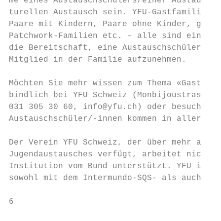
me eines Austauschschülers/einer Austauschs
turellen Austausch sein. YFU-Gastfamilien e
Paare mit Kindern, Paare ohne Kinder, gleic
Patchwork-Familien etc. – alle sind eingela
die Bereitschaft, eine Austauschschülerin o
Mitglied in der Familie aufzunehmen.

Möchten Sie mehr wissen zum Thema «Gastfami
bindlich bei YFU Schweiz (Monbijoustrasse 7
031 305 30 60, info@yfu.ch) oder besuchen S
Austauschschüler/-innen kommen in aller Reg
Der Verein YFU Schweiz, der über mehr als 6
Jugendaustausches verfügt, arbeitet nicht g
Institution vom Bund unterstützt. YFU ist G
sowohl mit dem Intermundo-SQS- als auch dem
6