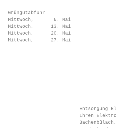
 Grüngutabfuhr

 Mittwoch,       6. Mai

 Mittwoch,      13. Mai

 Mittwoch,      20. Mai

 Mittwoch,      27. Mai

                                          K
                                          S
                                          M
                                          F
                                          F
                                          F
                                          F
                          Entsorgung Elektr
                          Ihren Elektroschr
                          Bachenbülach, auf