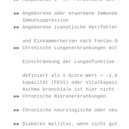
   ▶▶ Angeborene oder erworbene Immundefizi
      Immunsuppression                     
   ▶▶ Angeborene zyanotische Herzfehler (O 
                                           
      und Einkammerherzen nach Fontan-Opera
   ▶▶ Chronische Lungenerkrankungen mit ein
      Einschränkung der Lungenfunktion unte
                                           
      definiert als z-Score-Wert < –1,64 fü
      kapazität (FEV1) oder Vitalkapazität 
      Asthma bronchiale ist hier nicht geme
   ▶▶ Chronische Nierenerkrankungen

                                           
   ▶▶ Chronische neurologische oder neuromu
   ▶▶ Diabetes mellitus, wenn nicht gut ein