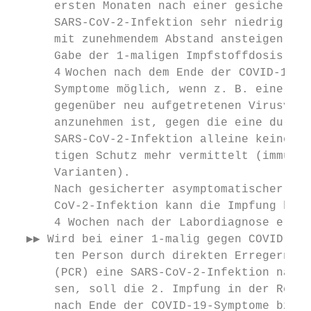
      ersten Monaten nach einer gesicherten
      SARS-CoV-2-Infektion sehr niedrig, ka
      mit zunehmendem Abstand ansteigen. Di
      Gabe der 1-maligen Impfstoffdosis ist
      4  Wochen nach dem Ende der COVID-19-
      Symptome möglich, wenn z. B. eine Exp
      gegenüber neu aufgetretenen Virusvari
      anzunehmen ist, gegen die eine durchg
      SARS-CoV-2-Infektion alleine keinen l
      tigen Schutz mehr vermittelt (immune 
      Varianten).                          
      Nach gesicherter asymptomatischer SAR
      CoV-2-Infektion kann die Impfung berei
      4 Wochen nach der Labordiagnose erfol
  ▶▶ Wird bei einer 1-malig gegen COVID-19 
      ten Person durch direkten Erregernach
      (PCR) eine SARS-CoV-2-Infektion nachg
      sen, soll die 2. Impfung in der Regel
      nach Ende der COVID-19-Symptome bzw. 