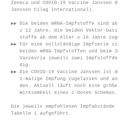
  Zeneca und COVID-19 Vaccine Janssen der F
  Janssen Cilag International).            
                                           
  ▶▶ Die beiden mRNA-Impfstoffe sind ab dem
     ≥ 12 Jahre, die beiden Vektor-basierte
     stoffe ab dem Alter ≥ 18 Jahre zugelas
  ▶▶ Für eine vollständige Impfserie sind b
     beiden mRNA-Impfstoffen und beim Impfs
     Vaxzevria jeweils zwei Impfstoffdosen 
     dig.                                  
  ▶▶ Die COVID-19 Vaccine Janssen ist derze
     1-malige Impfung zugelassen und anzuwe
     den. Aktuell läuft noch eine größere S
     Wirksamkeit eines 2-Dosen Schemas.    
                                           
  Die jeweils empfohlenen Impfabstände sind
  Tabelle 1 aufgeführt.

                                           
                                           