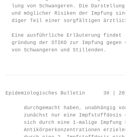
  lung von Schwangeren. Die Darstellung des
  und möglicher Risiken der Impfung sind no
  diger Teil einer sorgfältigen ärztlichen 
                                           
  Eine ausführliche Erläuterung findet sich
  gründung der STIKO zur Impfung gegen COVI
  von Schwangeren und Stillenden.          
                                           
Epidemiologisches Bulletin      38 | 2021  
      durchgemacht haben, unabhängig vom Al
      zunächst nur eine Impfstoffdosis erha
      sich durch eine 1-malige Impfung bere
      Antikörperkonzentrationen erzielen la