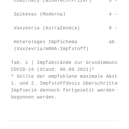
   Comirnaty (BioNTech/Pfizer)      3 – 6 W
                                           
   Spikevax (Moderna)               4 – 6 W
                                           
   Vaxzevria (AstraZeneca)          9 – 12 
                                           
   Heterologes Impfschema           ab 4 Wo
   (Vaxzevria/mRNA-Impfstoff)              
  Tab. 1 | Impfabstände zur Grundimmunisier
  COVID-19 (Stand: 08.09.2021)*            
  * Sollte der empfohlene maximale Abstand 
  1. und 2. Impfstoffdosis überschritten wo
  Impfserie dennoch fortgesetzt werden und 
  begonnen werden.

                                           