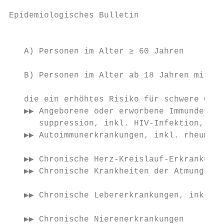
Epidemiologisches Bulletin                 
                                           
   A) Personen im Alter ≥ 60 Jahren

                                           
   B) Personen im Alter ab 18 Jahren mit Gr
                                           
   die ein erhöhtes Risiko für schwere COVI
   ▶▶ Angeborene oder erworbene Immundefizi
      suppression, inkl. HIV-Infektion, Z. 
   ▶▶ Autoimmunerkrankungen, inkl. rheumato
                                           
   ▶▶ Chronische Herz-Kreislauf-Erkrankunge
   ▶▶ Chronische Krankheiten der Atmungsorg
   ▶▶ Chronische Lebererkrankungen, inkl. L
                                           
   ▶▶ Chronische Nierenerkrankungen
