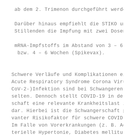
                                           
   ab dem 2. Trimenon durchgeführt werden.

                                           
   Darüber hinaus empfiehlt die STIKO ungei
   Stillenden die Impfung mit zwei Dosen ei
                                           
   ­mRNA-Impfstoffs im Abstand von 3 – 6 (C
    bzw. 4 – 6 Wochen (Spikevax).          
                                           
                                           
  Schwere Verläufe und Komplikationen einer
  Acute Respiratory Syndrome Corona Virus 2
  CoV-2-)Infektion sind bei Schwangeren ins
  selten. Dennoch stellt COVID-19 in der Sc
  schaft eine relevante Krankheitslast in D
  dar. Hierbei ist die Schwangerschaft per 
  vanter Risikofaktor für schwere COVID-19-
  Im Falle von Vorerkrankungen (z. B. Adipo
  terielle Hypertonie, Diabetes mellitus) w