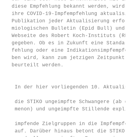
  diese Empfehlung bekannt werden, wird die
  ihre COVID-19-Impfempfehlung aktualisiere
  Publikation jeder Aktualisierung erfolgt 
  miologischen Bulletin (Epid Bull) und wir
  Webseite des Robert Koch-Instituts (RKI) 
  gegeben. Ob es in Zukunft eine Standardim
  fehlung oder eine Indikationsimpf­empfehl
  ben wird, kann zum jetzigen Zeitpunkt noc
  beurteilt werden.                        
                                           
                                           
   In der hier vorliegenden 10. Aktualisier
                                           
   die STIKO ungeimpfte Schwangere (ab dem 
   menon) und ungeimpfte Stillende explizit
                                           
   impfende Zielgruppen in die Impfempfehlu
   auf. Darüber hinaus betont die STIKO, da