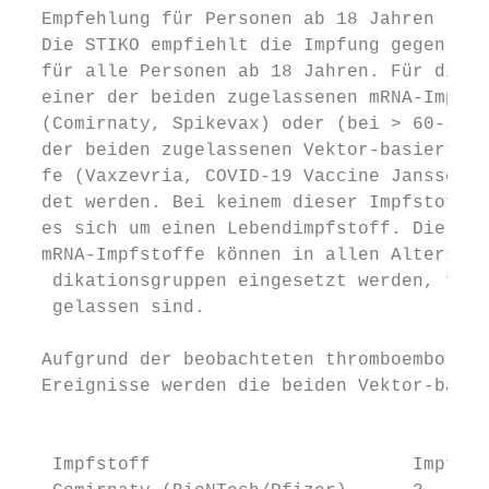
  Empfehlung für Personen ab 18 Jahren     
  Die STIKO empfiehlt die Impfung gegen COV
  für alle Personen ab 18 Jahren. Für die I
  einer der beiden zugelassenen mRNA-Impfst
  (Comirnaty, Spikevax) oder (bei > 60-Jähr
  der beiden zugelassenen Vektor-basierten 
  fe (Vaxzevria, COVID-19 Vaccine Janssen) 
  det werden. Bei keinem dieser Impfstoffe 
  es sich um einen Lebendimpfstoff. Die bei
  ­mRNA-Impfstoffe können in allen Alters- u
   dikationsgruppen eingesetzt werden, für 
   gelassen sind.                          
                                           
  Aufgrund der beobachteten thromboembolisc
  Ereignisse werden die beiden Vektor-basie
                                           
                                           
   Impfstoff                        Impfabs