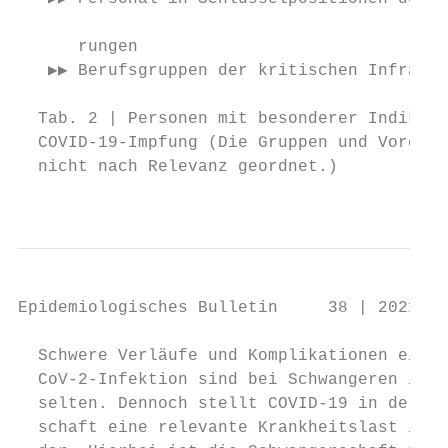
                                           
      rungen

   ▶▶ Berufsgruppen der kritischen Infrastr
                                           
  Tab. 2 | Personen mit besonderer Indikati
  COVID-19-Impfung (Die Gruppen und Vorerkr
  nicht nach Relevanz geordnet.)

                                           
Epidemiologisches Bulletin     38 | 2021   
  Schwere Verläufe und Komplikationen einer
  CoV-2-Infektion sind bei Schwangeren insg
  selten. Dennoch stellt COVID-19 in der Sc
  schaft eine relevante Krankheitslast in D