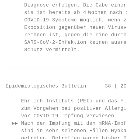
      Diagnose erfolgen. Die Gabe einer Imp
      sis ist bereits ab 4  Wochen nach dem
      COVID-19-Symptome möglich, wenn z. B.
      Exposition gegenüber neuen Virus­vari
      rechnen ist, gegen die eine durchgema
      SARS-CoV-2-Infektion keinen ausreiche
      Schutz vermittelt.                   
Epidemiologisches Bulletin      38 | 2021  
     Ehrlich-Instituts (PEI) und das Flussd
     zum Vorgehen bei positiver Allergieana
     vor COVID-19-Impfung verwiesen.       
  ▶▶ Nach der Impfung mit den mRNA-Impfstof
     sind in sehr seltenen Fällen Myokardit
     getreten. Betroffen waren bisher überw