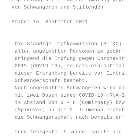
  Empfehlung der STIKO zur Impfung gegen CO
  von Schwangeren und Stillenden

  Stand: 16. September 2021

                                           
   Die Ständige Impfkommission (STIKO) empf
   allen ungeimpften Personen im gebärfähig
   dringend die Impfung gegen Coronavirus D
   2019 (COVID-19), so dass ein optimaler S
   dieser Erkrankung bereits vor Eintritt e
   Schwangerschaft besteht.                
   Noch ungeimpften Schwangeren wird die Im
   mit zwei Dosen eines COVID-19 mRNA-Impfs
   im Abstand von 3 – 6 (Comirnaty) bzw. 4 
   (Spikevax) ab dem 2. Trimenon empfohlen.
   die Schwangerschaft nach bereits erfolgt
                                           
   fung festgestellt wurde, sollte die Zwei