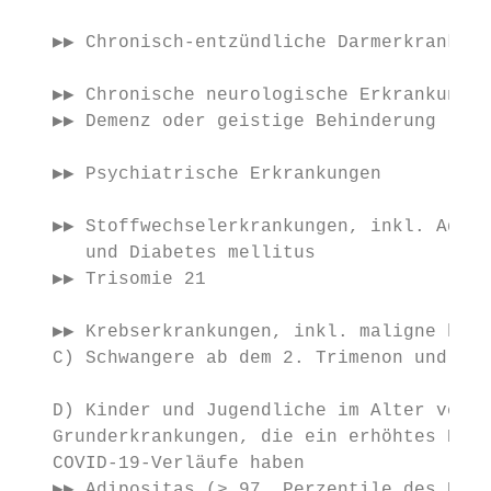
   ▶▶ Chronisch-entzündliche Darmerkrankung
   ▶▶ Chronische neurologische Erkrankungen
   ▶▶ Demenz oder geistige Behinderung

                                           
   ▶▶ Psychiatrische Erkrankungen

   ▶▶ Stoffwechselerkrankungen, inkl. Adipo
      und Diabetes mellitus

   ▶▶ Trisomie 21

                                           
   ▶▶ Krebserkrankungen, inkl. maligne häma
   C) Schwangere ab dem 2. Trimenon und Sti
                                           
   D) Kinder und Jugendliche im Alter von 1
   Grunderkrankungen, die ein erhöhtes Risi
   COVID-19-Verläufe haben                 
   ▶▶ Adipositas (> 97. Perzentile des Body