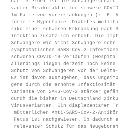
  dar. Hierbei ist die Schwangerschaft per 
  vanter Risikofaktor für schwere COVID-19-
  Im Falle von Vorerkrankungen (z. B. Adipo
  terielle Hypertonie, Diabetes mellitus) w
  siko einer schweren Erkrankung nach SARS-
  Infektion zusätzlich erhöht. Die Impfung 
  Schwangere wie Nicht-Schwangere sehr gut 
  symptomatischen SARS-CoV-2-Infektionen un
  schweren COVID-19-Verläufen (Hospitalisie
  allerdings liegen derzeit noch keine Stud
  Schutz von Schwangeren vor der Delta-Vari
  Es ist davon auszugehen, dass ungeimpfte 
  gere durch die erhöhte Infektiosität der 
  Variante von SARS-CoV-2 stärker gefährdet
  durch die bisher in Deutschland zirkulier
  ­Virusvarianten. Ein diaplazentarer Trans
   mütterlichen Anti-SARS-CoV-2-Antikörpern
   Fetus ist nachgewiesen. Ob dadurch ein k
   relevanter Schutz für das Neugeborene er