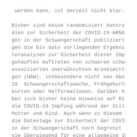
   ­                                       
   ­werden kann, ist derzeit nicht klar.    
                                           
  Bisher sind keine randomisiert kontrollie
  dien zur Sicherheit der COVID-19-mRNA-Imp
  gen in der Schwangerschaft publiziert. Je
  gen die bis dato vorliegenden Ergebnisse 
  teranalysen zur Sicherheit dieser Impfung
  gehäuftes Auftreten von schweren schwange
  assoziierten unerwünschten Arzneimittelwi
  gen (UAW), insbesondere nicht von Aborten
  19. Schwangerschaftswoche, Frühgeburten, 
  burten oder Malformationen. Darüber hinau
  ben sich bisher keine Hinweise auf Risike
  die COVID-19-Impfung während der Stillzei
  Mutter und Kind. Auch wenn zu diesem Zeit
  die Datenlage zur Sicherheit der COVID-19
  in der Schwangerschaft noch begrenzt ist,
  sie überwiegend für eine allgemeine Impfe