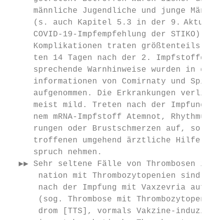
     männliche Jugendliche und junge Männer
     (s. auch Kapitel 5.3 in der 9.  Aktual
     COVID-19-Impfempfehlung der STIKO). Di
     Komplikationen traten größtenteils in 
     ten 14 Tagen nach der 2. Impfstoffdosi
     sprechende Warnhinweise wurden in die 
     informationen von Comirnaty und Spikev
     aufgenommen. Die Erkrankungen verliefe
     meist mild. Treten nach der Impfung mi
     nem mRNA-Impfstoff Atemnot, Rhythmusst
     rungen oder Brustschmerzen auf, sollen
     troffenen umgehend ärztliche Hilfe in 
     spruch nehmen.                        
  ▶▶ Sehr seltene Fälle von Thrombosen in K
      nation mit Thrombozytopenien sind 4 –
      nach der Impfung mit Vaxzevria aufget
      (sog. Thrombose mit Thrombozytopenie 
      drom [TTS], vormals Vakzine-induziert