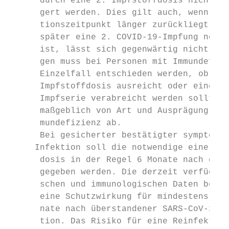
      durch eine 2. Impfstoffdosis nicht we
      gert werden. Dies gilt auch, wenn der
      tionszeitpunkt länger zurückliegt. Ob
      später eine 2. COVID-19-Impfung notwe
      ist, lässt sich gegenwärtig nicht sag
      gen muss bei Personen mit Immundefizi
      Einzelfall entschieden werden, ob ein
      Impfstoffdosis ausreicht oder eine vo
      Impfserie verabreicht werden sollte. 
      maßgeblich von Art und Ausprägung der
      mundefizienz ab.                     
      Bei gesicherter bestätigter symptomat
     ­Infektion soll die notwendige eine Imp
      dosis in der Regel 6 Monate nach der 
      gegeben werden. Die derzeit verfügbar
      schen und immunologischen Daten beleg
      eine Schutzwirkung für mindestens 6 –
      nate nach überstandener SARS-CoV-2-In
      tion. Das Risiko für eine Reinfektion