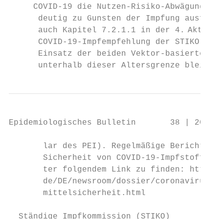
     ­COVID-19 die Nutzen-Risiko-­Abwägung e
      deutig zu Gunsten der Impfung ausfäll
      auch Kapitel 7.2.1.1 in der 4.  Aktua
      COVID-19-Impfempfehlung der STIKO). D
      Einsatz der beiden ­Vektor-basierten 
      unterhalb dieser Altersgrenze bleibt 
Epidemiologisches Bulletin       38 | 2021 
       lar des PEI). Regelmäßige Berichte d
       Sicherheit von COVID-19-Impfstoffen 
       ter folgendem Link zu finden: https:
       de/DE/newsroom/dossier/coronavirus/a
       mittelsicherheit.html

  Ständige Impfkommission (STIKO)
