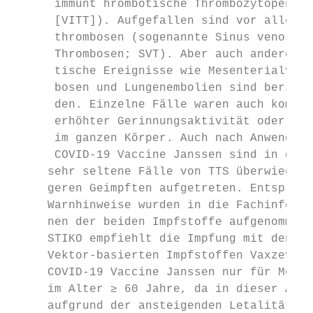
      immun­t hrombotische Thrombozytopenie
      [VITT]). Aufgefallen sind vor allem H
      thrombosen (sogenannte Sinus venosus 
      Thrombosen; SVT). Aber auch andere th
      tische Ereignisse wie Mesenterialvene
      bosen und Lungenembolien sind bericht
      den. Einzelne Fälle waren auch kombin
      erhöhter Gerinnungsaktivität oder Blu
      im ganzen Körper. Auch nach Anwendung
      COVID-19 Vaccine Janssen sind in den 
     sehr seltene Fälle von TTS überwiegend
     geren Geimpften aufgetreten. Entsprech
     Warnhinweise wurden in die Fachinforma
     nen der beiden Impfstoffe aufgenommen.
     STIKO empfiehlt die Impfung mit den be
     Vektor-basierten Impfstoffen Vaxzevria
     COVID-19 Vaccine Janssen nur für Mensc
     im Alter ≥ 60 Jahre, da in ­dieser Alt
     aufgrund der ansteigenden Letalität vo