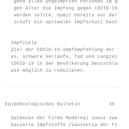
   gend allen ungeimpften Personen im gebär
   gen Alter die Impfung gegen COVID-19 ang
   werden sollte, damit bereits vor der Sch
   schaft ein optimaler Impf­schutz besteht
                                           
  Impfziele                                
  Ziel der COVID-19-Impfempfehlung der STIK
  es, schwere Verläufe, Tod und Langzeitfol
  COVID-19 in der Bevölkerung Deutschlands 
  wie möglich zu reduzieren.               
Epidemiologisches Bulletin          38 | 20
  Spikevax der Firma Moderna) sowie zwei Ve
  basierte Impfstoffe (Vaxzevria der Firma 