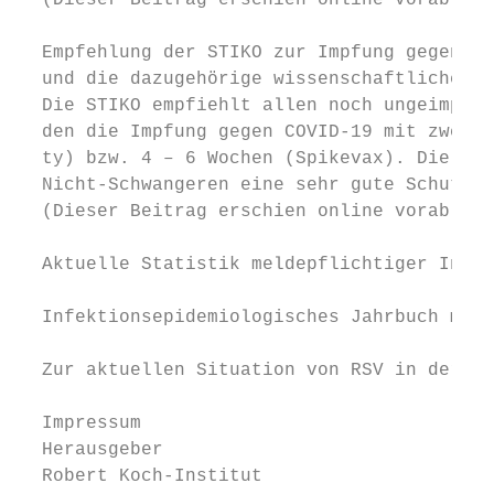
  (Dieser Beitrag erschien online vorab am 
  Empfehlung der STIKO zur Impfung gegen CO
  und die dazugehörige wissenschaftliche Be
  Die STIKO empfiehlt allen noch ungeimpfte
  den die Impfung gegen COVID-19 mit zwei D
  ty) bzw. 4 – 6 Wochen (Spikevax). Die Imp
  Nicht-Schwangeren eine sehr gute Schutzwi
  (Dieser Beitrag erschien online vorab am 
  Aktuelle Statistik meldepflichtiger Infek
  Infektionsepidemiologisches Jahrbuch meld
  Zur aktuellen Situation von RSV in der Sa
  Impressum

  Herausgeber                              
  Robert Koch-Institut                     