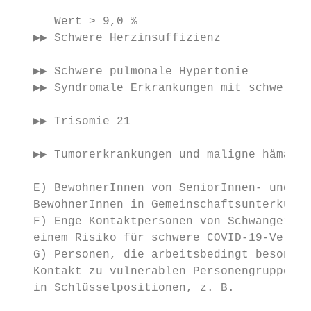
      Wert > 9,0 %                         
   ▶▶ Schwere Herzinsuffizienz

   ▶▶ Schwere pulmonale Hypertonie         
   ▶▶ Syndromale Erkrankungen mit schwerer 
   ▶▶ Trisomie 21

                                           
   ▶▶ Tumorerkrankungen und maligne hämatol
   E) BewohnerInnen von SeniorInnen- und Al
   BewohnerInnen in Gemeinschaftsunterkünft
   F) Enge Kontaktpersonen von Schwangeren 
   einem Risiko für schwere COVID-19-Verläu
   G) Personen, die arbeitsbedingt besonder
   Kontakt zu vulnerablen Personengruppen h
   in Schlüsselpositionen, z. B.

                                           