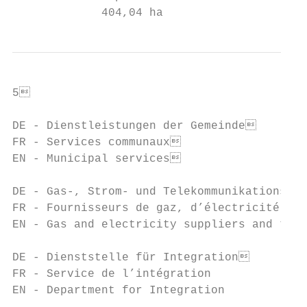
             404,04 ha                     
5                                         
DE - Dienstleistungen der Gemeinde        
FR - Services communaux                   
EN - Municipal services                   
DE - Gas-, Strom- und Telekommunikationsanb
FR - Fournisseurs de gaz, d’électricité et 
EN - Gas and electricity suppliers and tele
DE - Dienststelle für Integration         
FR - Service de l’intégration

EN - Department for Integration
