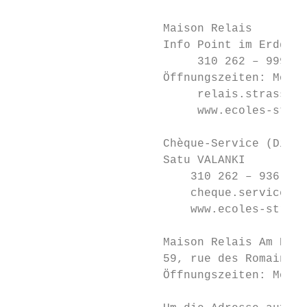
                      Maison Relais

                      Info Point im Erdgesc
                           310 262 – 999

                      Öffnungszeiten: Mo, D
                           relais.strassen@
                           www.ecoles-stras
                      Chèque-Service (Diens
                      Satu VALANKI

                          310 262 – 936

                          cheque.service@st
                          www.ecoles-strass
                      Maison Relais Am Bong
                      59, rue des Romains

                      Öffnungszeiten: Mo & 