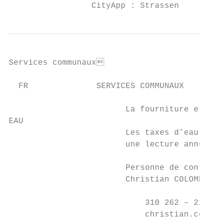
                 CityApp : Strassen        
Services communaux                        
  FR              SERVICES COMMUNAUX

                        La fourniture et la
EAU

                        Les taxes d’eau son
                        une lecture annuell
                        Personne de contact
                        Christian COLOMBO

                            310 262 – 221

                            christian.colom