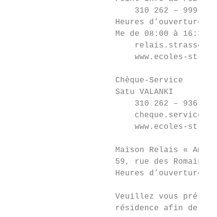
                          310 262 – 999

                      Heures d’ouverture : 
                      Me de 08:00 à 16:30

                          relais.strassen@c
                          www.ecoles-strass
                      Chèque-Service

                      Satu VALANKI

                          310 262 – 936

                          cheque.service@st
                          www.ecoles-strass
                      Maison Relais « Am Bo
                      59, rue des Romains

                      Heures d’ouverture : 
                      Veuillez vous présent
                      résidence afin de cha