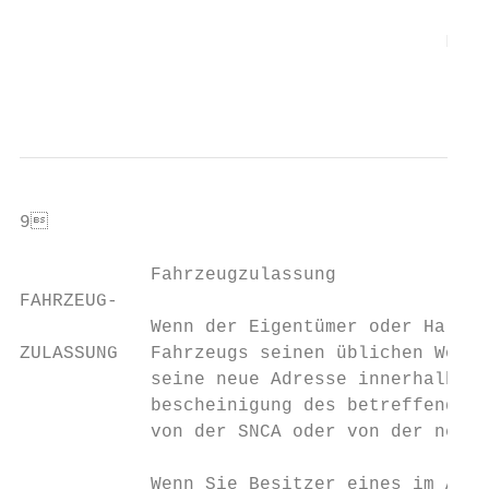
                                       Lade
                                         A
9                                         
            Fahrzeugzulassung

FAHRZEUG-

            Wenn der Eigentümer oder Halter
ZULASSUNG   Fahrzeugs seinen üblichen Wohns
            seine neue Adresse innerhalb ei
            bescheinigung des betreffenden 
            von der SNCA oder von der neuen
            Wenn Sie Besitzer eines im Ausl