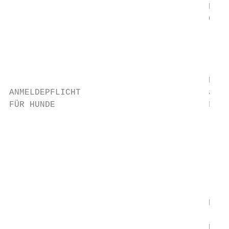
                                       Kont
                                       Chri
                                           
                                           
                                       Bei 
ANMELDEPFLICHT                         ange
FÜR HUNDE                              Für 
                                       • ei
                                         du
                                       • ei
                                       • da
                                       • fa
                                       Die 
                                       Kont