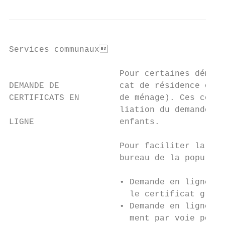
Services communaux                        
                      Pour certaines démarc
DEMANDE DE            cat de résidence ou u
CERTIFICATS EN        de ménage). Ces certi
                      liation du demandeur 
LIGNE                 enfants.

                      Pour faciliter la dél
                      bureau de la populati
                      • Demande en ligne su
                        le certificat gratu
                      • Demande en ligne su
                        ment par voie posta