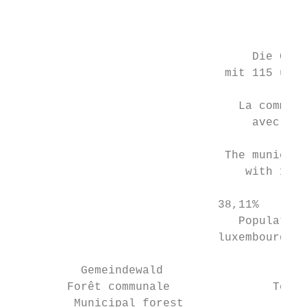
                                          1
                                           
                                   Die Geme
                               mit 115 unte
                                 La commune
                                   avec 115
                               The municipa
                                  with 115 
                              38,11%       
                                 Population
                              luxembourgois
          Gemeindewald                   Ac
        Forêt communale               Terre
         Municipal forest                Fa