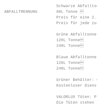
                      Schwarze Abfalltonne:
ABFALLTRENNUNG        80L Tonne           
                      Preis für eine 2. Ton
                      Preis für jede zusätz
                      Grüne Abfalltonne: or
                      120L Tonne          
                      240L Tonne          
                      Blaue Abfalltonne: Pa
                      120L Tonne          
                      240L Tonne          
                      Grüner Behälter: Glas

                      Kostenloser Dienst de
                      VALORLUX Tüten: Plast
                      Die Tüten stehen Ihne