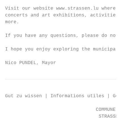
Visit our website www.strassen.lu where you
concerts and art exhibitions, activities or
more.

If you have any questions, please do not he
I hope you enjoy exploring the municipality
Nico PUNDEL, Mayor
Gut zu wissen | Informations utiles | Good 
                                COMMUNE DE

                                 STRASSEN
