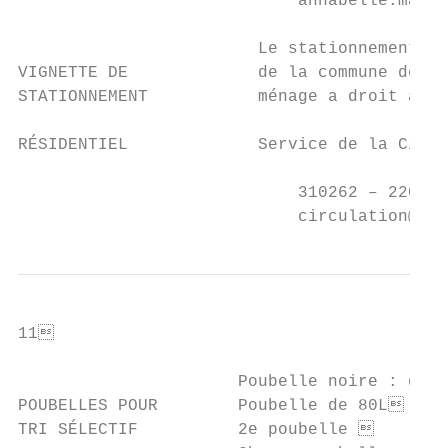
                            annabelle.maury
                        Le stationnement pa
VIGNETTE DE             de la commune de St
STATIONNEMENT           ménage a droit à de
RÉSIDENTIEL             Service de la Circu
                            310262 – 220 / 
                            circulation@str
11                                        
                      Poubelle noire : déch
POUBELLES POUR        Poubelle de 80L     
TRI SÉLECTIF          2e poubelle         