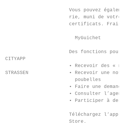
                      Vous pouvez également
                      rie, muni de votre ca
                      certificats. Frais : 
                        MyGuichet

                      Des fonctions pour vo
CITYAPP

                      • Recevoir des « noti
STRASSEN              • Recevoir une notifi
                        poubelles

                      • Faire une demande d
                      • Consulter l’agenda 
                      • Participer à des so
                      Téléchargez l‘applica
                      Store.
