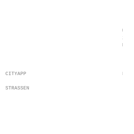
                                         he
                                       • Au
                                         ko
                                       Unse
                                       zur 
                                       Kost
                                          M
CITYAPP                                Funk
STRASSEN                               • Er
                                         sa
                                       • Er
                                         Be
                                       • Be
                                       • Ko
                                       • Te