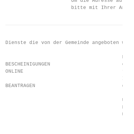
                      Um die Adresse auf Ih
                      bitte mit Ihrer Anmel
Dienste die von der Gemeinde angeboten werd
                                       Bei 
BESCHEINIGUNGEN                        oder
ONLINE                                 tion
                                       Ihre
BEANTRAGEN                             dern
                                       Um u
                                       Besc
                                       Urku
                                       • Au