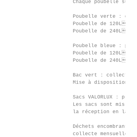
                      Chaque poubelle suppl
                      Poubelle verte : déch
                      Poubelle de 120L    
                      Poubelle de 240L    
                      Poubelle bleue : papi
                      Poubelle de 120L    
                      Poubelle de 240L    
                      Bac vert : collection
                      Mise à disposition gr
                      Sacs VALORLUX : plast
                      Les sacs sont mis à d
                      la réception en la ma
                      Déchets encombrants :

                      collecte mensuelle un