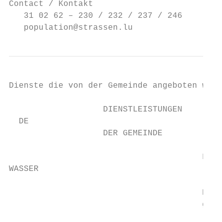
Contact / Kontakt

   31 02 62 – 230 / 232 / 237 / 246

   population@strassen.lu
Dienste die von der Gemeinde angeboten werd
                   DIENSTLEISTUNGEN

  DE

                   DER GEMEINDE

                                       Für 
WASSER                                 lich
                                       Die 
                                       gest