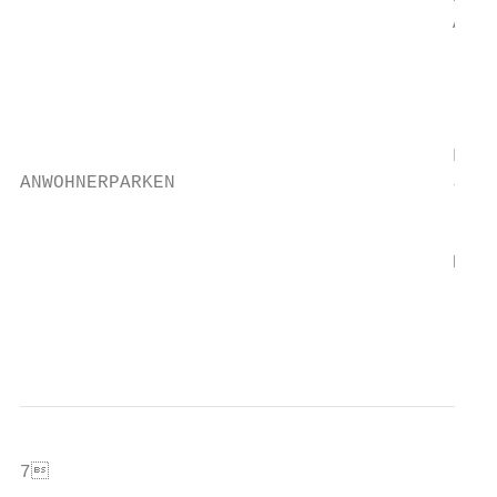
                                       Anna
                                           
                                           
                                       Für 
ANWOHNERPARKEN                         Jede
                                       (Vig
                                       Dien
                                           
                                           
7                                         