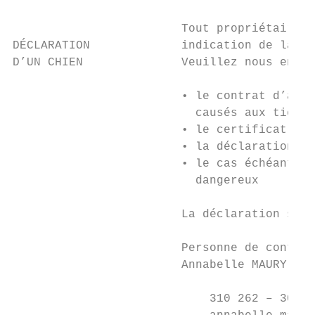
                        Tout propriétaire d
DÉCLARATION             indication de la ra
D’UN CHIEN              Veuillez nous envoy
                        • le contrat d’assu
                          causés aux tiers 
                        • le certificat vét
                        • la déclaration d‘
                        • le cas échéant: l
                          dangereux

                        La déclaration se f
                        Personne de contact
                        Annabelle MAURY

                            310 262 – 300
