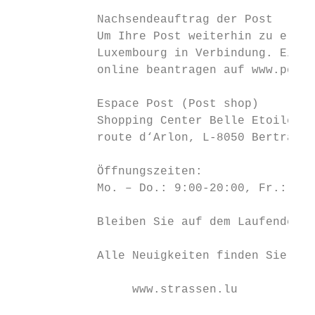
            Nachsendeauftrag der Post

            Um Ihre Post weiterhin zu erhal
            Luxembourg in Verbindung. Einen
            online beantragen auf www.post.
            Espace Post (Post shop)

            Shopping Center Belle Etoile

            route d‘Arlon, L-8050 Bertrange

            Öffnungszeiten:

            Mo. – Do.: 9:00-20:00, Fr.: 9:0
            Bleiben Sie auf dem Laufenden ü
            Alle Neuigkeiten finden Sie auf
                 www.strassen.lu           