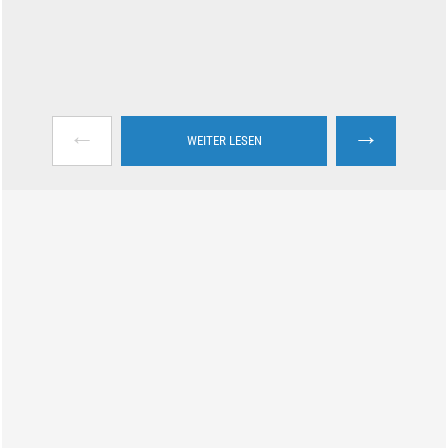
←
→
WEITER LESEN