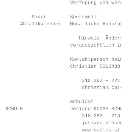
                      Verfügung und werden 
         Sidor        Sperrmüll:

     Abfallkalender   Monatliche Abholung n
                         Hinweis: Änderung 
                      voraussichtlich im 2.
                      Kontaktperson beim te
                      Christian COLOMBO

                          310 262 – 221

                          christian.colombo
                      Schulamt

SCHULE                Josiane KLOSE-SCHMIT

                          310 262 – 213

                          josiane.klose@str
                          www.ecoles-strass