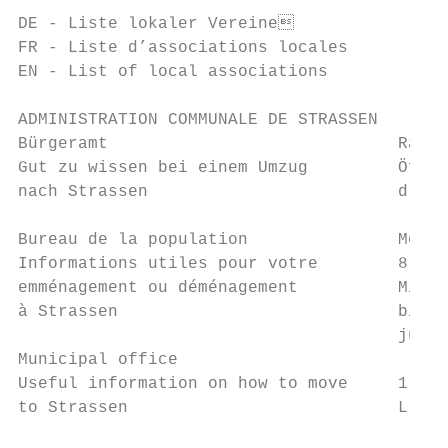
DE - Liste lokaler Vereine                
FR - Liste d’associations locales

EN - List of local associations

ADMINISTRATION COMMUNALE DE STRASSEN

Bürgeramt                             Ratha
Gut zu wissen bei einem Umzug         Öffnu
nach Strassen                         d’ouv
Bureau de la population               Mo-Fr
Informations utiles pour votre        8:00 
emménagement ou déménagement          Mi / 
à Strassen                            bis 1
                                      jusqu
Municipal office                           
Useful information on how to move     1, Pl
to Strassen                           L-804