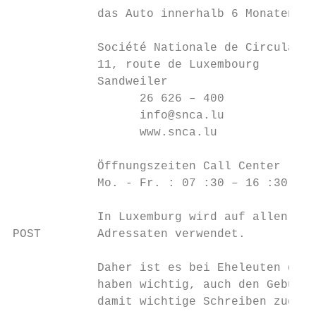
            das Auto innerhalb 6 Monaten in
            Société Nationale de Circulatio
            11, route de Luxembourg

            Sandweiler

                  26 626 – 400

                  info@snca.lu

                  www.snca.lu

            Öffnungszeiten Call Center

            Mo. - Fr. : 07 :30 – 16 :30

            In Luxemburg wird auf allen off
POST        Adressaten verwendet.

            Daher ist es bei Eheleuten die 
            haben wichtig, auch den Geburts
            damit wichtige Schreiben zugest