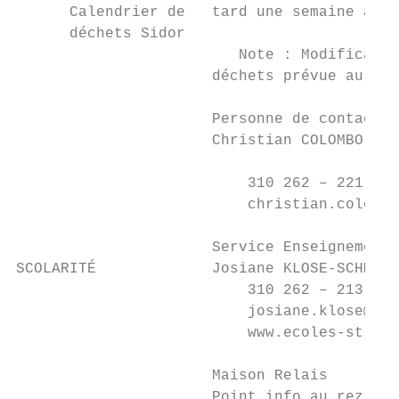
      Calendrier de   tard une semaine avan
      déchets Sidor

                         Note : Modificatio
                      déchets prévue au cou
                      Personne de contact a
                      Christian COLOMBO

                          310 262 – 221

                          christian.colombo
                      Service Enseignement

SCOLARITÉ             Josiane KLOSE-SCHMIT

                          310 262 – 213

                          josiane.klose@str
                          www.ecoles-strass
                      Maison Relais

                      Point info au rez-de-