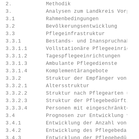
2.           Methodik                      
3.           Analysen zum Landkreis Vorpomm
3.1          Rahmenbedingungen             
3.2          Bevölkerungsentwicklung       
3.3          Pflegeinfrastruktur           
3.3.1        Bestands- und Inanspruchnahmea
3.3.1.1      Vollstationäre Pflegeeinrichtu
3.3.1.2      Tagespflegeeinrichtungen      
3.3.1.3      Ambulante Pflegedienste       
3.3.1.4      Komplementärangebote          
3.3.2        Struktur der Empfänger von Pfl
3.3.2.1      Altersstruktur                
3.3.2.2      Struktur nach Pflegearten und 
3.3.2.3      Struktur der Pflegebedürftigen
3.3.3.4      Personen mit eingeschränkter A
3.4          Prognosen zur Entwicklung von 
3.4.1        Entwicklung der Anzahl von Pfl
3.4.2        Entwicklung des Pflegebedarfs 
3.4.3        Entwicklung der Pflegebedürfti