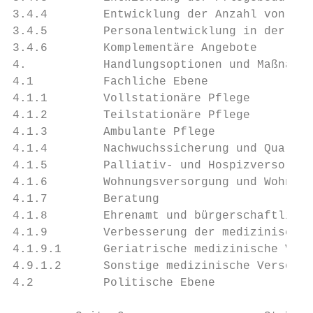
3.4.4        Entwicklung der Anzahl von Dem
3.4.5        Personalentwicklung in der Pfl
3.4.6        Komplementäre Angebote        
4.           Handlungsoptionen und Maßnahme
4.1          Fachliche Ebene               
4.1.1        Vollstationäre Pflege         
4.1.2        Teilstationäre Pflege         
4.1.3        Ambulante Pflege              
4.1.4        Nachwuchssicherung und Qualifi
4.1.5        Palliativ- und Hospizversorgun
4.1.6        Wohnungsversorgung und Wohnumf
4.1.7        Beratung                      
4.1.8        Ehrenamt und bürgerschaftliche
4.1.9        Verbesserung der medizinische 
4.1.9.1      Geriatrische medizinische Vers
4.9.1.2      Sonstige medizinische Versorgu
4.2          Politische Ebene              