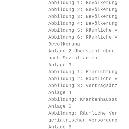
               Abbildung 1: Bevölkerungsent
               Abbildung 2: Bevölkerungsent
               Abbildung 3: Bevölkerungsent
               Abbildung 4: Bevölkerungsent
               Abbildung 5: Räumliche Verte
               Abbildung 6: Räumliche Verte
               Bevölkerung                 
               Anlage 2 Übersicht über den 
               nach Sozialräumen           
               Anlage 3                    
               Abbildung 1: Einrichtungen d
               Abbildung 2: Räumliche Verte
               Abbildung 3: Vertragsärzte m
               Anlage 4                    
               Abbildung: Krankenhausstando
               Anlage 5                    
               Abbildung: Räumliche Verteil
               geriatrischen Versorgungsein
               Anlage 6                    