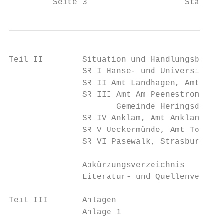
         Seite 3                    Stabsst
Teil II        Situation und Handlungsbedar
               SR I Hanse- und Universitäts
               SR II Amt Landhagen, Amt Jar
               SR III Amt Am Peenestrom, Am
                      Gemeinde Heringsdorf 
               SR IV Anklam, Amt Anklam-Lan
               SR V Ueckermünde, Amt Torgel
               SR VI Pasewalk, Strasburg, A
               Abkürzungsverzeichnis       
               Literatur- und Quellenverzei
Teil III       Anlagen                     
               Anlage 1                    