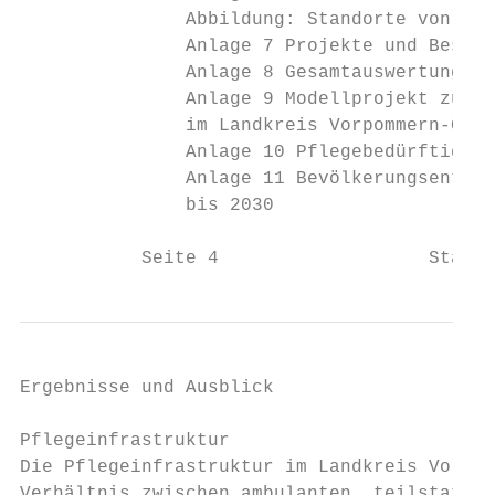
               Abbildung: Standorte von Hau
               Anlage 7 Projekte und Best p
               Anlage 8 Gesamtauswertung/ Z
               Anlage 9 Modellprojekt zur z
               im Landkreis Vorpommern-Grei
               Anlage 10 Pflegebedürftigkei
               Anlage 11 Bevölkerungsentwic
               bis 2030                    
           Seite 4                   Stabs
Ergebnisse und Ausblick

Pflegeinfrastruktur

Die Pflegeinfrastruktur im Landkreis Vorpom
Verhältnis zwischen ambulanten, teilstation