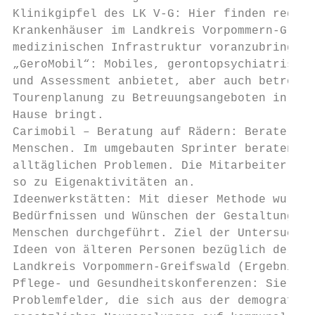
Klinikgipfel des LK V-G: Hier finden regelm
Krankenhäuser im Landkreis Vorpommern-Greif
medizinischen Infrastruktur voranzubringen.

„GeroMobil“: Mobiles, gerontopsychiatrische
und Assessment anbietet, aber auch betroffe
Tourenplanung zu Betreuungsangeboten in die
Hause bringt.

Carimobil – Beratung auf Rädern: Berater de
Menschen. Im umgebauten Sprinter beraten si
alltäglichen Problemen. Die Mitarbeiter akt
so zu Eigenaktivitäten an.

Ideenwerkstätten: Mit dieser Methode wurde 
Bedürfnissen und Wünschen der Gestaltung un
Menschen durchgeführt. Ziel der Untersuchun
Ideen von älteren Personen bezüglich der Ge
Landkreis Vorpommern-Greifswald (Ergebnisse
Pflege- und Gesundheitskonferenzen: Sie    
Problemfelder, die sich aus der demografisc