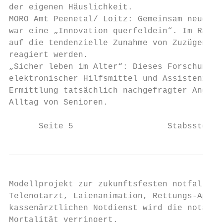
der eigenen Häuslichkeit.

MORO Amt Peenetal/ Loitz: Gemeinsam neue We
war eine „Innovation querfeldein“. Im Rahme
auf die tendenzielle Zunahme von Zuzügen äl
reagiert werden.

„Sicher leben im Alter“: Dieses Forschungsv
elektronischer Hilfsmittel und Assistenzsys
Ermittlung tatsächlich nachgefragter Angebo
Alltag von Senioren.

      Seite 5                   Stabsstelle
Modellprojekt zur zukunftsfesten notfallmed
Telenotarzt, Laienanimation, Rettungs-App u
kassenärztlichen Notdienst wird die notärzt
Mortalität verringert.
