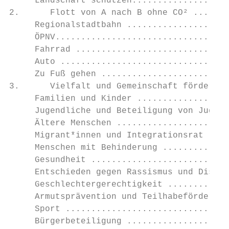
     Landschaft schützen...................
2.      Flott von A nach B ohne CO² .......
     Regionalstadtbahn ....................
     ÖPNV..................................
     Fahrrad ..............................
     Auto .................................
     Zu Fuß gehen .........................
3.      Vielfalt und Gemeinschaft fördern .
     Familien und Kinder ..................
     Jugendliche und Beteiligung von Jugend
     Ältere Menschen ......................
     Migrant*innen und Integrationsrat ....
     Menschen mit Behinderung .............
     Gesundheit ...........................
     Entschieden gegen Rassismus und Diskri
     Geschlechtergerechtigkeit ............
     Armutsprävention und Teilhabeförderung
     Sport ................................
     Bürgerbeteiligung ....................