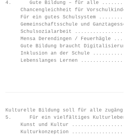
4.      Gute Bildung – für alle ...........
     Chancengleichheit für Vorschulkinder .
     Für ein gutes Schulsystem ............
     Gemeinschaftsschule und Ganztagesschul
     Schulsozialarbeit ....................
     Mensa Derendingen / Feuerhägle .......
     Gute Bildung braucht Digitalisierung..
     Inklusion an der Schule ..............
     Lebenslanges Lernen ..................
                                           
Kulturelle Bildung soll für alle zugänglich
5.      Für ein vielfältiges Kulturleben ..
     Kunst und Kultur .....................
     Kulturkonzeption .....................