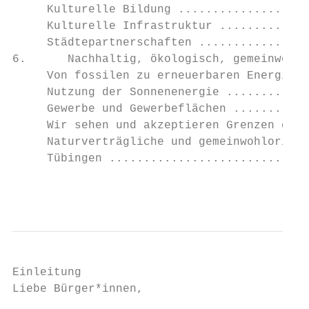
     Kulturelle Bildung ...................
     Kulturelle Infrastruktur .............
     Städtepartnerschaften ................
6.      Nachhaltig, ökologisch, gemeinwohlo
     Von fossilen zu erneuerbaren Energien 
     Nutzung der Sonnenenergie ............
     Gewerbe und Gewerbeflächen ...........
     Wir sehen und akzeptieren Grenzen des 
     Naturverträgliche und gemeinwohlorient
     Tübingen .............................
                                           
Einleitung

Liebe Bürger*innen,
