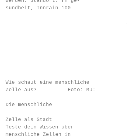
werden. Standort: fh ge-               Frag
sundheit, Innrain 100                  Zell
                                       stra
                                       Scor
                                       eine
                                       der 
                                       lich
                                       eine
                                           
                                           
Wie schaut eine menschliche                
Zelle aus?          Foto: MUI              
                                           
Die menschliche                            
                                           
Zelle als Stadt                            
Teste dein Wissen über                     
menschliche Zellen in                      