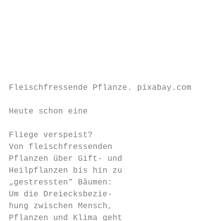
                                        am 
                                        ren
                                        stu
                                           
                                           
                                           
Fleischfressende Pflanze. pixabay.com      
                                           
Heute schon eine                           
                                           
Fliege verspeist?                          
Von fleischfressenden                      
Pflanzen über Gift- und                    
Heilpflanzen bis hin zu                    
„gestressten“ Bäumen:                      
Um die Dreiecksbezie-                      
hung zwischen Mensch,                      
Pflanzen und Klima geht                    