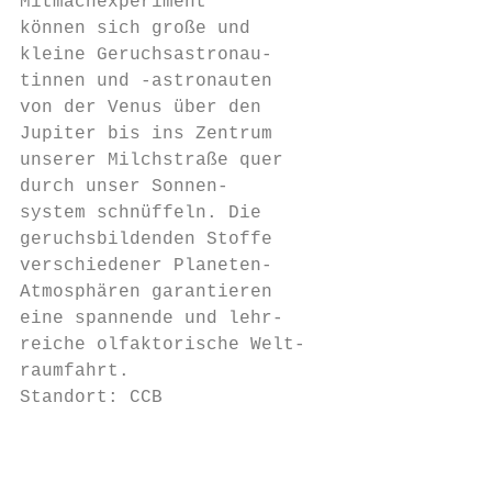
Mitmachexperiment

können sich große und                   Wie
kleine Geruchsastronau-                 wen
tinnen und -astronauten                 Bee
von der Venus über den                  ben
Jupiter bis ins Zentrum                 Gum
unserer Milchstraße quer                on 
durch unser Sonnen-                     fre
system schnüffeln. Die                  Die
geruchsbildenden Stoffe                 und
verschiedener Planeten-                 The
Atmosphären garantieren                 gen
eine spannende und lehr-                nen
reiche olfaktorische Welt-              fah
raumfahrt.                              Kin
Standort: CCB                           sin
                                        lic
                                        mit
                                        mit