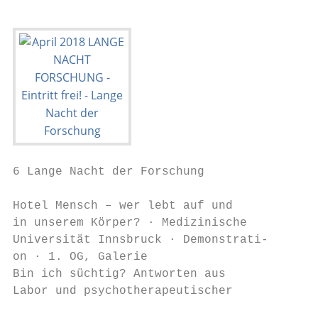
6 Lange Nacht der Forschung                                                                                                                Nummer 96-BG3 | Montag, 9. April 2018

Hotel Mensch – wer lebt auf und         1. OG, Galerie                            Uhr (20 min)                              · Institut für Fachdidaktik, Bereich     einfache und intuitive Weise bei-
in unserem Körper? · Medizinische       Wie wir mit neuen Technologien            Wie wird Temperaturstress und             Didaktik der Naturwissenschaften,        bringen, bestimmte Handgriffe
Universität Innsbruck · Demonstrati-    die Anwendung für PatientInnen            Eisbildung in Pflanzen detek-             Geographie, Informatik und Mathe-        zuverlässig auszuführen? · Institut
on · 1. OG, Galerie                     einfach und sicher machen · No-           tiert? · Institut für Botanik · Demons-   matik · Workshop, Mitmach-Station ·      für Informatik · Mitmach-Station ·
Bin ich süchtig? Antworten aus          vartis · Demonstration · 1. OG, Galerie   tration · HSB                             Technikerstr. 13b, HSB 3                 Technikerstr. 21a, 1. Stock, Raum
Labor und psychotherapeutischer                                                                                             Leben im Eis – ist das denn              2M04
                                        Biosol – mehr als nur ein Dünge-          #tolo – trees only live once. Stres-
Praxis. · Medizinische Universität      mittel · Novartis · Demonstration ·       sige Zukunft für unsere Bäume? ·          möglich? · Institut für Ökologie ·       Wieso ist Logik 1000-mal wichti-
Innsbruck · Vortrag, Diskussion · EG,   1. OG, Galerie                            Institut für Botanik · Demonstration,     Demonstration, Mitmach-Station ·         ger als Rechenleistung? · Institut
Raum L.EG 22018:00 und 22:00 Uhr                                                  Mitmach-Station · HSB                     Technikerstr. 13b, HSB 3                 für Informatik · Vortrag · Technikerstr.
                                        Auf dem Weg zur Pharmaindust-                                                                                                21a, EG, SR 2 · 19:00, 21:00 Uhr
Was bewirkt eine veränderte             rie 4.0 – Erlebnis Virtual Reality ·      Warum können sich manche                  Wie sieht die Lebenswelt unter
Anzahl an Chromosomen? · 