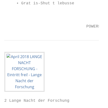
     • Grat is-Shut t lebusse

                                           
                                  POWERED B
2 Lange Nacht der Forschung                