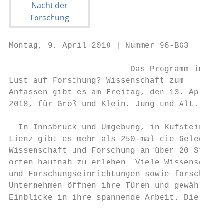
Montag, 9. April 2018 | Nummer 96-BG3                                                                                        Lange Nacht der Forschung 5

                         Das Programm im Überblick
Lust auf Forschung? Wissenschaft zum                                    rinnen und Besucher erhalten die Möglichkeit,                        be (IVB) verbinden die verschiedenen Standorte
Anfassen gibt es am Freitag, den 13. April                              selbst zu experimentieren, Fragen zu stellen und                     und können gratis benutzt werden. Die Fahrplä-
2018, für Groß und Klein, Jung und Alt.                                 mit Forscherinnen und Forschern zu diskutieren.                      ne gibt es auf der Website zur Langen Nacht der
                                                                          Im Großraum Innsbruck bieten die Hoch-                             Forschung 2018.
  In Innsbruck und Umgebung, in Kufstein und                            schulen (fh gesundheit, Uni Innsbruck, MCI, Mo-                        Mensen und Jausenstationen bieten an ver-
Lienz gibt es mehr als 250-mal die Gelegenheit,                         zarteum, Medizin Uni Innsbruck, PHT und UM-                          schiedenen Standorten Gelegenheit, nicht nur
Wissenschaft und Forschung an über 20 Stand-                            IT) und viele forschende Betriebe ein spannendes                     den „Appetit auf Forschung“ zu stillen. Wir freu-
orten hautnah zu erleben. Viele Wissenschafts-                          Programm. Tiroler Unternehmen wie Adler-Lacke                        en uns auf Sie!
und Forschungseinrichtungen sowie forschende                            und Novartis – ebenfalls in Innsbruck – gewähren
Unternehmen öffnen ihre Türen und gewähren                              Einblick in ihre Innovationsleistungen.                               NÄhere INofs uNd das TIroler Programm fINdeN sIe uNTer
Einblicke in ihre spannende Arbeit. Die Besuche-                          Shuttlebusse der Innsbrucker Verkehrsbetrie-                        www.langenachtderforschung.at/tirol

  TERMINE

                                                                                     Erziehungswissenschaft, Lehr- und         Wie klingt die Lange Nacht der            Universität Innsbruck · Filmvorführung
Campus Innrain/Universitäts-                                                         Forschungsbereich: Disability Studies     Forschung? · Universität Innsbruck,       mit Modeartion, Diskussion · EG, Hör-
                                           Campus Innrain/
hauptgebäude (Innrain 52,                                                            und Inklusive Pädagogik – Mitmach-        Büro für Öffentlichkeitsarbeit ·          saal L.EG 220 · 19:00 und 21:00