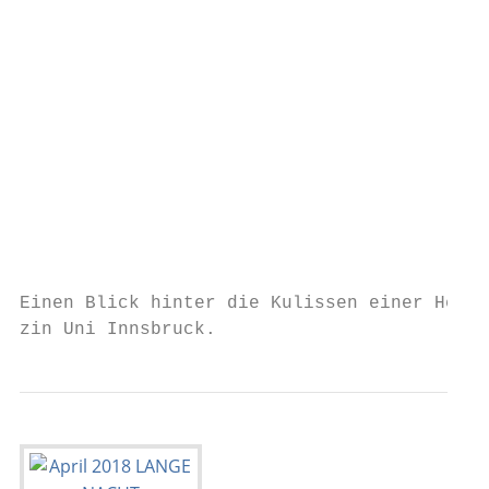
                                           
                                           
                                           
                                           
                                           
                                           
                                           
                                           
                                           
                                           
                                           
Einen Blick hinter die Kulissen einer Herz-
zin Uni Innsbruck.                         