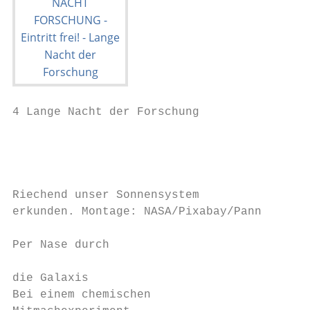
4 Lange Nacht der Forschung                
                                           
                                           
                                        Die
Riechend unser Sonnensystem             sch
erkunden. Montage: NASA/Pixabay/Pann    men
                                        der
Per Nase durch                          len
                                        Sin
die Galaxis                             bes
Bei einem chemischen                    tri