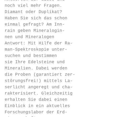
noch viel mehr Fragen.                     
Diamant oder Duplikat?                     
Haben Sie sich das schon                   
einmal gefragt? Am Inn-                    
rain geben Mineralogin-                    
nen und Mineralogen                        
Antwort: Mit Hilfe der Ra-                 
man-Spektroskopie unter-                   
suchen und bestimmen                       
sie Ihre Edelsteine und                    
Mineralien. Dabei werden                   
die Proben (garantiert zer-              Am
störungsfrei!) mittels La-                 
serlicht angeregt und cha-               re
rakterisiert. Gleichzeitig               de
erhalten Sie dabei einen                 dr
Einblick in ein aktuelles                di
Forschungslabor der Erd-                 se