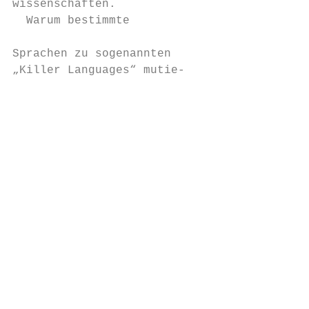
wissenschaften.                          Wi
  Warum bestimmte                        un
                                           
Sprachen zu sogenannten                  sp
„Killer Languages“ mutie-                ei
                                           
                                           
                                           
                                           
                                           
                                           
                                           
                                           
                                           
                                           
                                           
                                           
                                           