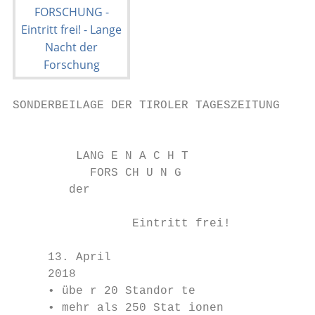
SONDERBEILAGE DER TIROLER TAGESZEITUNG

                                           
         LANG E N A C H T

           FORS CH U N G

        der

                 Eintritt frei!

     13. April

     2018

     • übe r 20 Standor te

     • mehr als 250 Stat ionen
