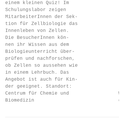
einem kleinen Quiz! Im                     
Schulungslabor zeigen                      
MitarbeiterInnen der Sek-                  
tion für Zellbiologie das                  
Innenleben von Zellen.                     
Die BesucherInnen kön-                     
nen ihr Wissen aus dem                     
Biologieunterricht über-                   
prüfen und nachforschen,                   
ob Zellen so aussehen wie                  
in einem Lehrbuch. Das                     
Angebot ist auch für Kin-                  
der geeignet. Standort:                    
Centrum für Chemie und                 Wie 
Biomedizin                             der 