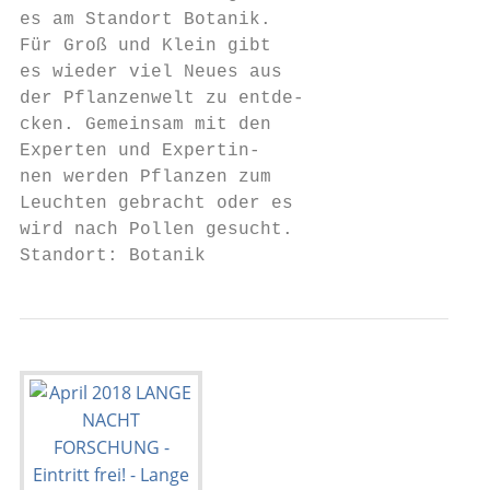
es am Standort Botanik.                    
Für Groß und Klein gibt                    
es wieder viel Neues aus                   
der Pflanzenwelt zu entde-                 
cken. Gemeinsam mit den                    
Experten und Expertin-                     
nen werden Pflanzen zum                    
Leuchten gebracht oder es                  
wird nach Pollen gesucht.               Mit
Standort: Botanik                       ber