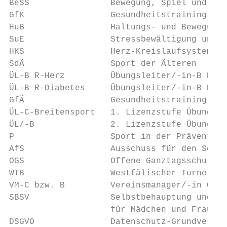
BeSS                Bewegung, Spiel und Spo
GfK                 Gesundheitstraining für
HuB                 Haltungs- und Bewegungs
SuE                 Stressbewältigung und E
HKS                 Herz-Kreislaufsystem

SdÄ                 Sport der Älteren

ÜL-B R-Herz         Übungsleiter/-in-B Reha
ÜL-B R-Diabetes     Übungsleiter/-in-B Reha
GfÄ                 Gesundheitstraining für
ÜL-C-Breitensport   1. Lizenzstufe Übungsle
ÜL/-B               2. Lizenzstufe Übungsle
P                   Sport in der Prävention

AfS                 Ausschuss für den Schul
OGS                 Offene Ganztagsschule

WTB                 Westfälischer Turnerbun
VM-C bzw. B         Vereinsmanager/-in C/B

SBSV                Selbstbehauptung und Se
                    für Mädchen und Frauen

DSGVO               Datenschutz-Grundverord