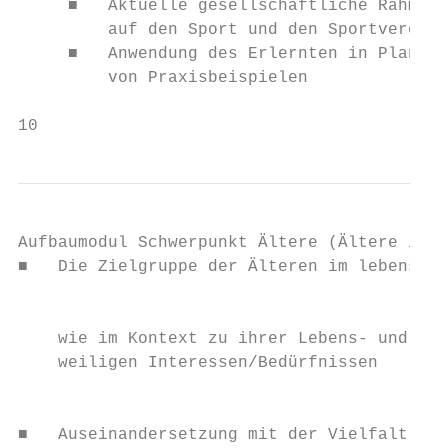
     ■   Aktuelle gesellschaftliche Rahmenb
         auf den Sport und den Sportverein

     ■   Anwendung des Erlernten in Planung
         von Praxisbeispielen

10
Aufbaumodul Schwerpunkt Ältere (Ältere im F
■   Die Zielgruppe der Älteren im lebenspha
                                           
    wie im Kontext zu ihrer Lebens- und Bew
    weiligen Interessen/Bedürfnissen

                                           
■   Auseinandersetzung mit der Vielfalt an 