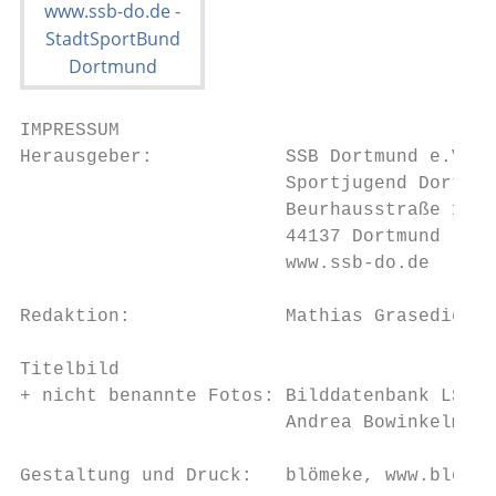
IMPRESSUM

Herausgeber:            SSB Dortmund e.V.

                        Sportjugend Dortmun
                        Beurhausstraße 16-1
                        44137 Dortmund

                        www.ssb-do.de

Redaktion:              Mathias Grasediek, 
Titelbild

+ nicht benannte Fotos: Bilddatenbank LSB N
                        Andrea Bowinkelmann
Gestaltung und Druck:   blömeke, www.bloeme