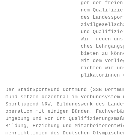
                         ger der freien Jug
                         nem Qualifizierung
                         des Landessportbun
                         zivilgesellschaftl
                         und Qualifizierung
                         Wir freuen uns, Ih
                         ches Lehrgangsprog
                         bieten zu können.

                         Mit dem vorliegend
                         richten wir uns an
                         plikatorinnen und 
Der StadtSportBund Dortmund (SSB Dortmund) 
mund setzen dezentral im Verbundsystem mit 
Sportjugend NRW, Bildungswerk des Landesspo
operation mit einigen Bünden, Fachverbänden
Umgebung und vor Ort Qualifizierungsmaßnahm
Bildung, Erziehung und Mitarbeiterentwicklu
menrichtlinien des Deutschen Olympischen Sp