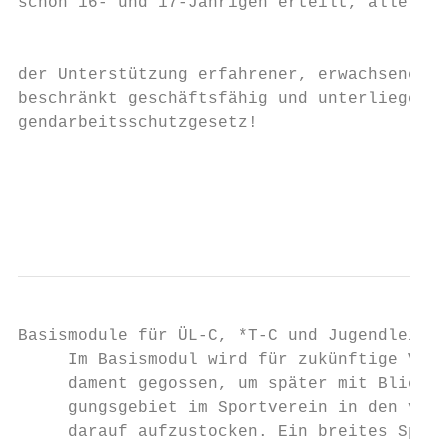
schon 16- und 17-Jährigen erteilt, allerdin
                                           
der Unterstützung erfahrener, erwachsener P
beschränkt geschäftsfähig und unterliegen d
gendarbeitsschutzgesetz!

                                           
                                           
                                           
Basismodule für ÜL-C, *T-C und Jugendleiter
     Im Basismodul wird für zukünftige Vere
     dament gegossen, um später mit Blick a
     gungsgebiet im Sportverein in den vers
     darauf aufzustocken. Ein breites Spekt