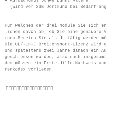
■ Aufbaumodul Schwerpunkt Ältere

  (wird vom SSB Dortmund bei Bedarf angebot
                                           
Für welches der drei Module Sie sich entsch
lichen davon ab, ob Sie eine genauere Vorst
chem Bereich Sie als ÜL tätig werden möchte
Die ÜL/-in-C Breitensport-Lizenz wird ertei
und spätestens zwei Jahre danach ein Aufbau
geschlossen wurden, also nach insgesamt 120
dem müssen ein Erste-Hilfe-Nachweis und der
renkodex vorliegen.

                                           
                                           


                                           
                                           