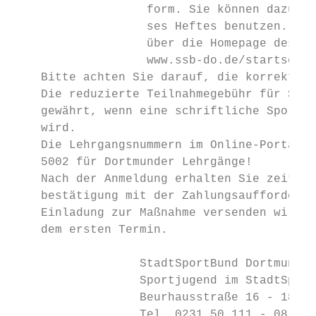
                   form. Sie können dazu di
                   ses Heftes benutzen. Seh
                   über die Homepage des SS
                   www.ssb-do.de/startseite
    Bitte achten Sie darauf, die korrekte L
    Die reduzierte Teilnahmegebühr für Spor
    gewährt, wenn eine schriftliche Sportve
    wird.

    Die Lehrgangsnummern im Online-Portal e
    5002 für Dortmunder Lehrgänge!

    Nach der Anmeldung erhalten Sie zeitnah
    bestätigung mit der Zahlungsaufforderun
    Einladung zur Maßnahme versenden wir in
    dem ersten Termin.

                  StadtSportBund Dortmund e
                  Sportjugend im StadtSport
                  Beurhausstraße 16 - 18 | 
                  Tel. 0231 50 111 - 08 / -