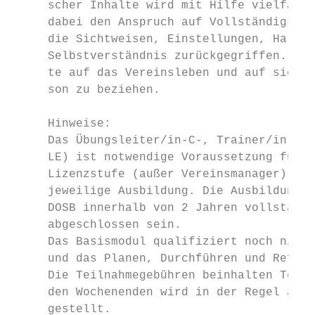
     scher Inhalte wird mit Hilfe vielfälti
     dabei den Anspruch auf Vollständigkeit
     die Sichtweisen, Einstellungen, Haltun
     Selbstverständnis zurückgegriffen. Ref
     te auf das Vereinsleben und auf sich s
     son zu beziehen.

     Hinweise:

     Das Übungsleiter/in-C-, Trainer/in-C-,
     LE) ist notwendige Voraussetzung für a
     Lizenzstufe (außer Vereinsmanager) und
     jeweilige Ausbildung. Die Ausbildung m
     DOSB innerhalb von 2 Jahren vollständi
     abgeschlossen sein.

     Das Basismodul qualifiziert noch nicht
     und das Planen, Durchführen und Reflek
     Die Teilnahmegebühren beinhalten Teiln
     den Wochenenden wird in der Regel an d
     gestellt.
