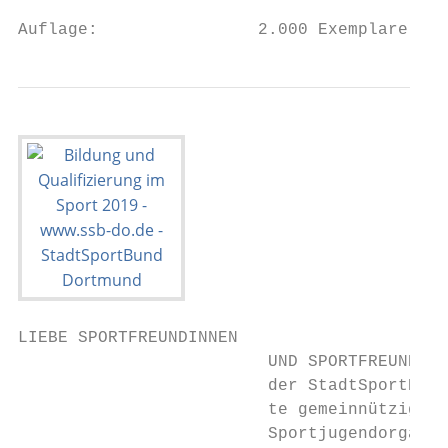
Auflage:                2.000 Exemplare, De
LIEBE SPORTFREUNDINNEN

                         UND SPORTFREUNDE,

                         der StadtSportBund
                         te gemeinnützige S
                         Sportjugendorganis