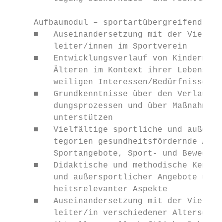
     Aufbaumodul – sportartübergreifend (Sp
     ■   Auseinandersetzung mit der Vielfal
         leiter/innen im Sportverein

     ■   Entwicklungsverlauf von Kindern, J
         Älteren im Kontext ihrer Lebens- u
         weiligen Interessen/Bedürfnissen

     ■   Grundkenntnisse über den Verlauf v
         dungsprozessen und über Maßnahmen,
         unterstützen

     ■   Vielfältige sportliche und außersp
         tegorien gesundheitsfördernde Akti
         Sportangebote, Sport- und Bewegung
     ■   Didaktische und methodische Kenntn
         und außersportlicher Angebote unte
         heitsrelevanter Aspekte

     ■   Auseinandersetzung mit der Vielfal
         leiter/in verschiedener Altersgrup