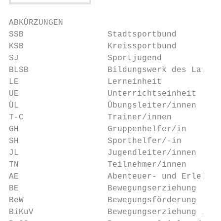
ABKÜRZUNGEN

SSB                 Stadtsportbund

KSB                 Kreissportbund

SJ                  Sportjugend

BLSB                Bildungswerk des Landes
LE                  Lerneinheit

UE                  Unterrichtseinheit

ÜL                  Übungsleiter/innen

T-C                 Trainer/innen

GH                  Gruppenhelfer/in

SH                  Sporthelfer/-in

JL                  Jugendleiter/innen

TN                  Teilnehmer/innen

AE                  Abenteuer- und Erlebnis
BE                  Bewegungserziehung

BeW                 Bewegungsförderung

BiKuV               Bewegungserziehung im K