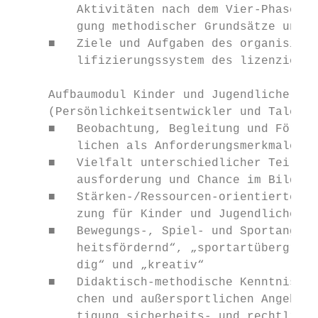
         Aktivitäten nach dem Vier-Phasen-M
         gung methodischer Grundsätze und P
     ■   Ziele und Aufgaben des organisiert
         lifizierungssystem des lizenzierte
     Aufbaumodul Kinder und Jugendliche

     (Persönlichkeitsentwickler und Talente
     ■   Beobachtung, Begleitung und Förder
         lichen als Anforderungsmerkmale fü
     ■   Vielfalt unterschiedlicher Teilneh
         ausforderung und Chance im Bildung
     ■   Stärken-/Ressourcen-orientierter A
         zung für Kinder und Jugendliche

     ■   Bewegungs-, Spiel- und Sportangebo
         heitsfördernd“, „sportartübergreif
         dig“ und „kreativ“

     ■   Didaktisch-methodische Kenntnisse 
         chen und außersportlichen Angebote
         tigung sicherheits- und rechtlich-