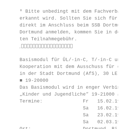
     * Bitte unbedingt mit dem Fachverband 
     erkannt wird. Sollten Sie sich für das
     direkt im Anschluss beim SSB Dortmund 
     Dortmund anmelden, kommen Sie in den G
     ten Teilnahmegebühr.

     

     Basismodul für ÜL/-in-C, T/-in-C und J
     Kooperation mit dem Ausschuss für den 
     in der Stadt Dortmund (AfS), 30 LE

     ■ 19-20000

     Das Basismodul wird in enger Verbindun
     „Kinder und Jugendliche“ 19-21000 ange
     Termine:              Fr   15.02.19   
                           Sa   16.02.19   
                           Sa   23.02.19   
                           Sa   02.03.19   