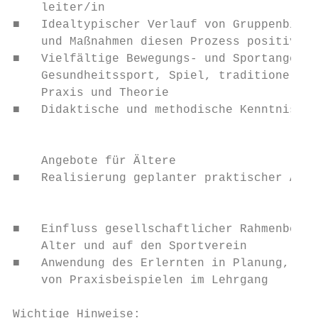
    leiter/in

■   Idealtypischer Verlauf von Gruppenbildu
    und Maßnahmen diesen Prozess positiv zu
■   Vielfältige Bewegungs- und Sportangebot
    Gesundheitssport, Spiel, traditionelle 
    Praxis und Theorie

■   Didaktische und methodische Kenntnisse 
                                           
    Angebote für Ältere

■   Realisierung geplanter praktischer Akti
                                           
■   Einfluss gesellschaftlicher Rahmenbedin
    Alter und auf den Sportverein

■   Anwendung des Erlernten in Planung, Dur
    von Praxisbeispielen im Lehrgang

Wichtige Hinweise:
