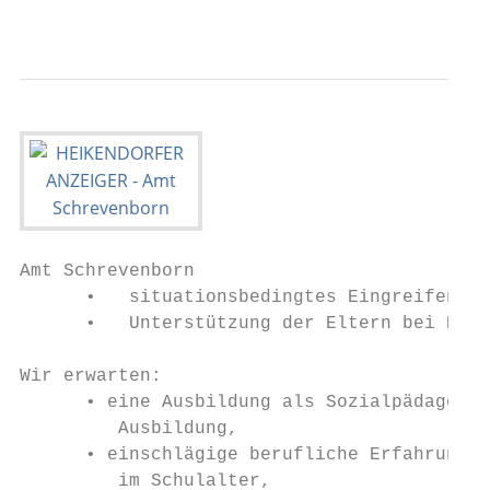
                                           
Amt Schrevenborn

      •   situationsbedingtes Eingreifen be
      •   Unterstützung der Eltern bei Erzi
Wir erwarten:

      • eine Ausbildung als Sozialpädagoge/
         Ausbildung,

      • einschlägige berufliche Erfahrungen
         im Schulalter,
