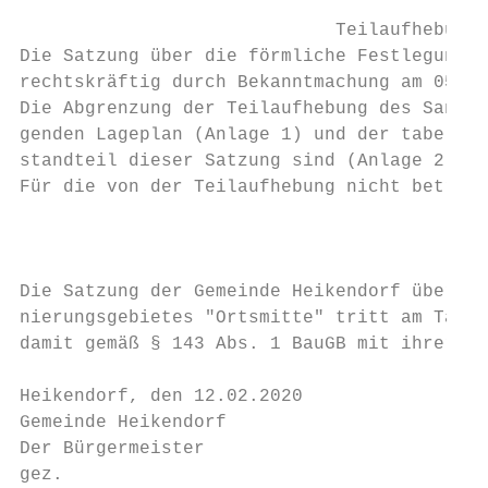
                                           
                             Teilaufhebung 
Die Satzung über die förmliche Festlegung d
rechtskräftig durch Bekanntmachung am 05.04
Die Abgrenzung der Teilaufhebung des Sanier
genden Lageplan (Anlage 1) und der tabellar
standteil dieser Satzung sind (Anlage 2).

Für die von der Teilaufhebung nicht betroff
                                           
                                          I
Die Satzung der Gemeinde Heikendorf über di
nierungsgebietes "Ortsmitte" tritt am Tage 
damit gemäß § 143 Abs. 1 BauGB mit ihrer Be
Heikendorf, den 12.02.2020

Gemeinde Heikendorf

Der Bürgermeister

gez.
