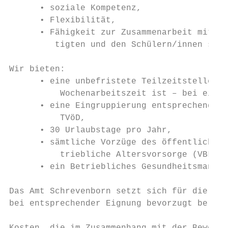
      • soziale Kompetenz,

      • Flexibilität,

      • Fähigkeit zur Zusammenarbeit mit de
         tigten und den Schülern/innen sowi
Wir bieten:

      • eine unbefristete Teilzeitstelle mi
          Wochenarbeitszeit ist – bei einer
      • eine Eingruppierung entsprechend de
          TVöD,

      • 30 Urlaubstage pro Jahr,

      • sämtliche Vorzüge des öffentlichen 
          triebliche Altersvorsorge (VBL),

      • ein Betriebliches Gesundheitsmanage
Das Amt Schrevenborn setzt sich für die Bes
bei entsprechender Eignung bevorzugt berück