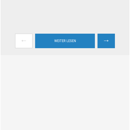
←
→
WEITER LESEN