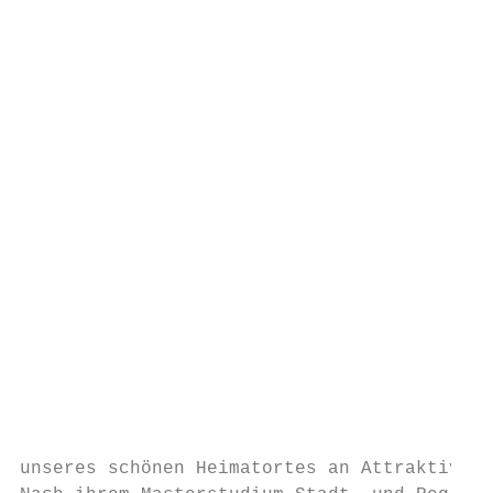
                                           
                                           
                                           
                                           
                                           
                                           
                                           
                                           
                                           
                                           
                                           
                                           
                                           
                                           
                                           
                                           
                                           
unseres schönen Heimatortes an Attraktivitä