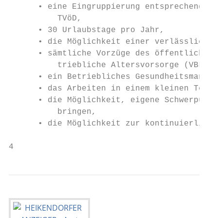
      • eine Eingruppierung entsprechend de
          TVöD,

      • 30 Urlaubstage pro Jahr,

      • die Möglichkeit einer verlässlichen
      • sämtliche Vorzüge des öffentlichen 
          triebliche Altersvorsorge (VBL),

      • ein Betriebliches Gesundheitsmanage
      • das Arbeiten in einem kleinen Team,
      • die Möglichkeit, eigene Schwerpunkt
          bringen,

      • die Möglichkeit zur kontinuierliche
4