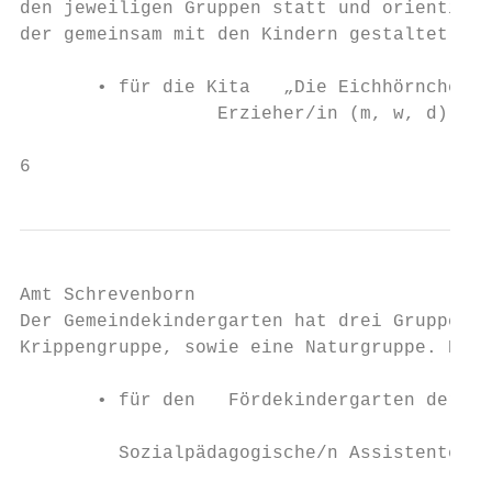
den jeweiligen Gruppen statt und orientiert
der gemeinsam mit den Kindern gestaltet wir
       • für die Kita   „Die Eichhörnchen“ 
                  Erzieher/in (m, w, d), Sp
6
Amt Schrevenborn

Der Gemeindekindergarten hat drei Gruppen: 
Krippengruppe, sowie eine Naturgruppe. Die 
       • für den   Fördekindergarten der Ge
         Sozialpädagogische/n Assistenten/i