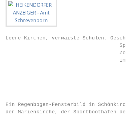
Leere Kirchen, verwaiste Schulen, Geschäfte
                                     Sportb
                                     Zeiche
                                     im Zug
                                           
                                           
                                           
Ein Regenbogen-Fensterbild in Schönkirchen 
der Marienkirche, der Sportboothafen der WV