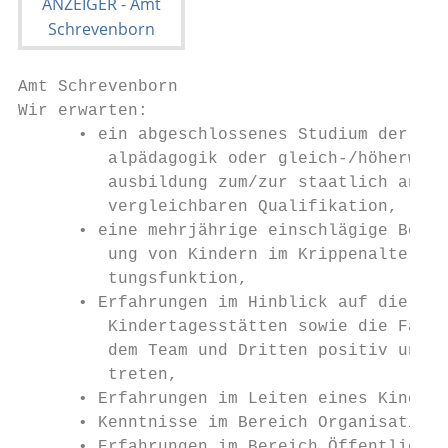
Amt Schrevenborn

Wir erwarten:

      • ein abgeschlossenes Studium der Bac
         alpädagogik oder gleich-/höherwert
         ausbildung zum/zur staatlich anerk
         vergleichbaren Qualifikation,

      • eine mehrjährige einschlägige Beruf
         ung von Kindern im Krippenalter, m
         tungsfunktion,

      • Erfahrungen im Hinblick auf die kon
         Kindertagesstätten sowie die Fähig
         dem Team und Dritten positiv und i
         treten,

      • Erfahrungen im Leiten eines Kindert
      • Kenntnisse im Bereich Organisation 
      • Erfahrungen im Bereich Öffentlichke