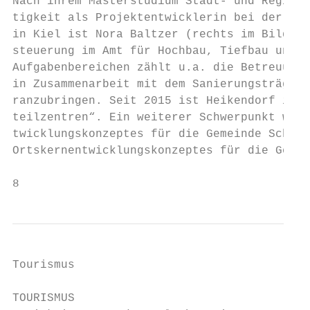
Nach ihrem Masterstudium Stadt- und Regiona
tigkeit als Projektentwicklerin bei der Ges
in Kiel ist Nora Baltzer (rechts im Bild) j
steuerung im Amt für Hochbau, Tiefbau und L
Aufgabenbereichen zählt u.a. die Betreuung 
in Zusammenarbeit mit dem Sanierungsträger 
ranzubringen. Seit 2015 ist Heikendorf im S
teilzentren“. Ein weiterer Schwerpunkt wird
twicklungskonzeptes für die Gemeinde Schönk
Ortskernentwicklungskonzeptes für die Gemei
8
Tourismus

TOURISMUS
