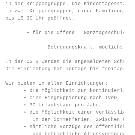
in der Krippengruppe. Die Kindertagesstätte
in zwei Krippengruppen, einer Familiengrupp
bis 15:30 Uhr geöffnet.

       • für die Offene   Ganztagsschule de
              Betreuungskraft, möglichst SP
In der OGTS werden die angemeldeten Schulki
Die Einrichtung hat montags bis freitags vo
Wir bieten in allen Einrichtungen:

      • die Möglichkeit zur kontinuierliche
      • eine Eingruppierung nach TVöD,

      • 30 Urlaubstage pro Jahr,

      • die Möglichkeit einer verlässlichen
         in den Sommerferien, zwischen Weih
      • sämtliche Vorzüge des öffentlichen 
         und betriebliche Altersvorsorge (V