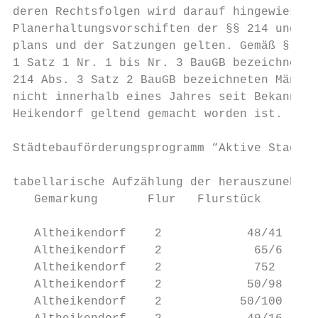
deren Rechtsfolgen wird darauf hingewiesen,
Planerhaltungsvorschiften der §§ 214 und 21
plans und der Satzungen gelten. Gemäß § 215
1 Satz 1 Nr. 1 bis Nr. 3 BauGB bezeichneten
214 Abs. 3 Satz 2 BauGB bezeichneten Mängel
nicht innerhalb eines Jahres seit Bekanntma
Heikendorf geltend gemacht worden ist.

Städtebauförderungsprogramm “Aktive Stadt- 
tabellarische Aufzählung der herauszunehmde
   Gemarkung       Flur   Flurstück      Gr
   Altheikendorf    2            48/41     
   Altheikendorf    2             65/6   2.
   Altheikendorf    2             752     1
   Altheikendorf    2            50/98     
   Altheikendorf    2           50/100     