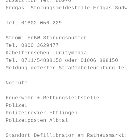
zusätzlich Tel. 609-0                      
Erdgas: Störungsmeldestelle Erdgas-Südwest 
                                           
Tel. 01802 056-229

                                           
Strom: EnBW Störungsnummer

Tel. 0800 3629477                          
Kabelfernsehen: Unitymedia                 
Tel. 0711/54888150 oder 01806 888150       
Meldung defekter Straßenbeleuchtung Tel. 60
                                           
Notrufe                                    
                                           
Feuerwehr + Rettungsleitstelle             
Polizei                                    
Polizeirevier Ettlingen                    
Polizeiposten Albtal                       
                                           
Standort Defillibrator am Rathausmarkt:    