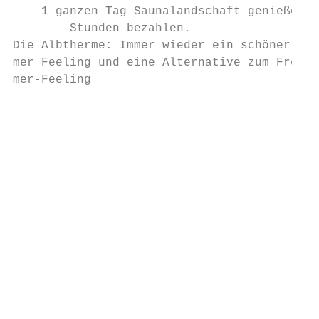
    1 ganzen Tag Saunalandschaft genießen –
        Stunden bezahlen.

Die Albtherme: Immer wieder ein schöner Ort
mer Feeling und eine Alternative zum Freiba
mer-Feeling

                                           
                                           
                                           
                                           
                                           
                                           
                                           
                                           
                                           
                                           
                                           