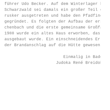
führer Udo Becker. Auf dem Winterlager bei 
Schwarzwald sei damals ein großer Teil des 
rusker ausgetreten und habe den Pfadfinders
gegründet. Es folgten der Aufbau der ersten
chenbach und die erste gemeinsame Großfahrt
1988 wurde ein altes Haus erworben, das als
ausgebaut wurde. Ein einschneidendes Erlebn
der Brandanschlag auf die Hütte gewesen. Hi
                        Einmalig in Baden-W
                     Judoka René Breidohr e
                                           
                                           
                                           
                                           
                                           
                                           
                                           