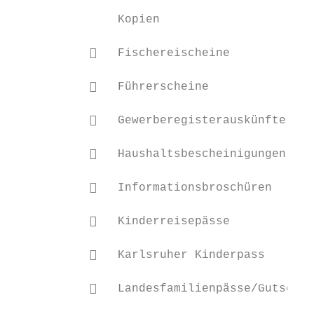
                                           
               Kopien

                                           
              Fischereischeine

                                           
              Führerscheine

                                           
              Gewerberegisterauskünfte

                                           
              Haushaltsbescheinigungen

                                           
              Informationsbroschüren

                                           
              Kinderreisepässe

                                           
              Karlsruher Kinderpass

                                           
              Landesfamilienpässe/Gutschei
                                           