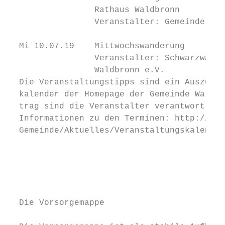
                 Rathaus Waldbronn         
                 Veranstalter: Gemeinde Wal
                                           
  Mi 10.07.19    Mittwochswanderung

                 Veranstalter: Schwarzwaldv
                 Waldbronn e.V.            
  Die Veranstaltungstipps sind ein Auszug a
  kalender der Homepage der Gemeinde Waldbr
  trag sind die Veranstalter verantwortlich
  Informationen zu den Terminen: http://www
  Gemeinde/Aktuelles/Veranstaltungskalender

                                           
                                           
                                           
                                           
                                           
  Die Vorsorgemappe                        
                                           