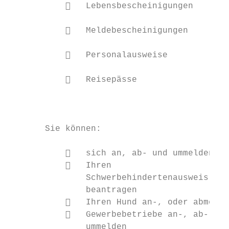
              Lebensbescheinigungen

                                           
              Meldebescheinigungen

                                           
              Personalausweise

                                           
              Reisepässe

                                           
                                           
                                           
       Sie können:                         
                                           
              sich an, ab- und ummelden   
              Ihren                       
               Schwerbehindertenausweis

               beantragen

              Ihren Hund an-, oder abmelde
              Gewerbebetriebe an-, ab- und

               ummelden
