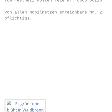
Vom Festnetz kostenfreie Nr. 0800 0022833 o
                                           
von allen Mobilnetzen erreichbare Nr. 22833
pflichtig).                                
                                           
                                           
                                           
                                           
                                           
                                           
                                           
                                           
                                           