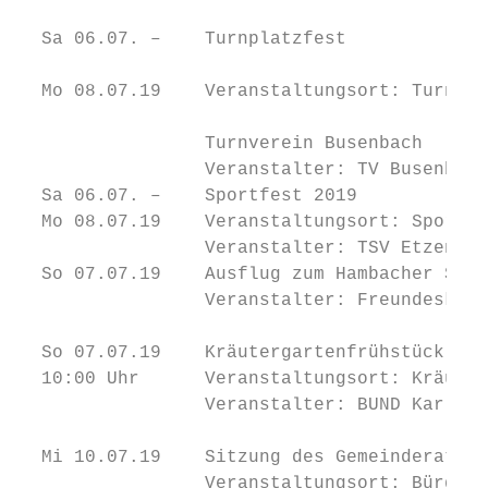
                                           
  Sa 06.07. –    Turnplatzfest

                                           
  Mo 08.07.19    Veranstaltungsort: Turnhal
                                           
                 Turnverein Busenbach

                 Veranstalter: TV Busenbach
  Sa 06.07. –    Sportfest 2019            
  Mo 08.07.19    Veranstaltungsort: Sportge
                 Veranstalter: TSV Etzenrot
  So 07.07.19    Ausflug zum Hambacher Schl
                 Veranstalter: Freundeskrei
                                           
  So 07.07.19    Kräutergartenfrühstück

  10:00 Uhr      Veranstaltungsort: Kräuter
                 Veranstalter: BUND Karlsba
                                           
  Mi 10.07.19    Sitzung des Gemeinderates

                 Veranstaltungsort: Bürgers