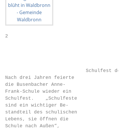
2                                          
                                           
                                           
                                           
                            Schulfest der A
Nach drei Jahren feierte

die Busenbacher Anne-

Frank-Schule wieder ein

Schulfest.    „Schulfeste

sind ein wichtiger Be-

standteil des schulischen

Lebens, sie öffnen die

Schule nach Außen“,
