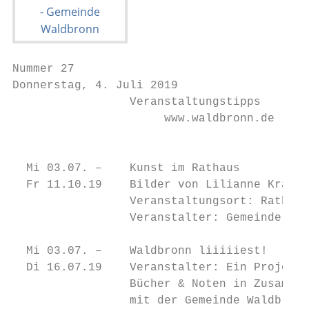
Nummer 27

Donnerstag, 4. Juli 2019                   
                 Veranstaltungstipps

                      www.waldbronn.de     
                                           
                                           
  Mi 03.07. –    Kunst im Rathaus

  Fr 11.10.19    Bilder von Lilianne Kramer
                 Veranstaltungsort: Rathaus
                 Veranstalter: Gemeinde Wal
                                           
  Mi 03.07. –    Waldbronn liiiiiest!

  Di 16.07.19    Veranstalter: Ein Projekt 
                 Bücher & Noten in Zusammen
                 mit der Gemeinde Waldbronn