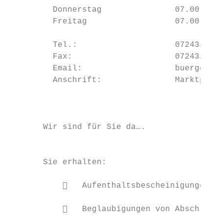
         Donnerstag               07.00 – 1
         Freitag                  07.00 – 1
         Tel.:                    07243/609
         Fax:                     07243/609
         Email:                   buergerbu
         Anschrift:               Marktplat
                                           
       Wir sind für Sie da….               
                                           
                                           
       Sie erhalten:

                                           
              Aufenthaltsbescheinigungen

                                           
              Beglaubigungen von Abschrift