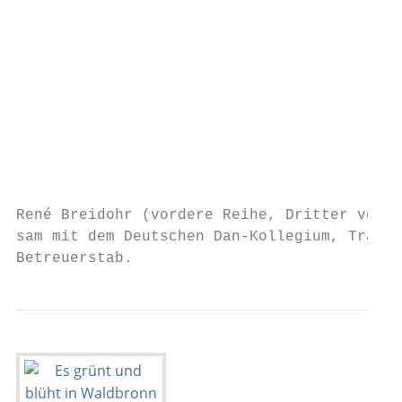
                                           
                                           
                                           
                                           
                                           
                                           
                                           
                                           
                                           
                                           
René Breidohr (vordere Reihe, Dritter von r
sam mit dem Deutschen Dan-Kollegium, Traine
Betreuerstab.                              