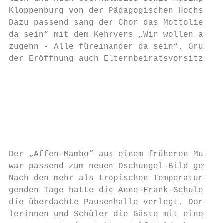
Kloppenburg von der Pädagogischen Hochschul
Dazu passend sang der Chor das Mottolied „A
da sein“ mit dem Kehrvers „Wir wollen aufst
zugehn - Alle füreinander da sein“. Grußwor
der Eröffnung auch Elternbeiratsvorsitzende
                                           
                                           
                                           
                                           
                                           
                                           
Der „Affen-Mambo“ aus einem früheren Musica
war passend zum neuen Dschungel-Bild gewähl
Nach den mehr als tropischen Temperaturen d
genden Tage hatte die Anne-Frank-Schule die
die überdachte Pausenhalle verlegt. Dort er
lerinnen und Schüler die Gäste mit einem mu