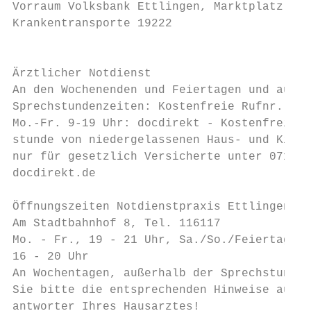
Vorraum Volksbank Ettlingen, Marktplatz 1  
Krankentransporte 19222                    
                                           
Ärztlicher Notdienst                       
An den Wochenenden und Feiertagen und außer
Sprechstundenzeiten: Kostenfreie Rufnr. 116
Mo.-Fr. 9-19 Uhr: docdirekt - Kostenfreie O
stunde von niedergelassenen Haus- und Kinde
nur für gesetzlich Versicherte unter 0711/9
docdirekt.de                               
                                           
Öffnungszeiten Notdienstpraxis Ettlingen,

Am Stadtbahnhof 8, Tel. 116117             
Mo. - Fr., 19 - 21 Uhr, Sa./So./Feiertag 10
16 - 20 Uhr                                
An Wochentagen, außerhalb der Sprechstunden
Sie bitte die entsprechenden Hinweise auf d
antworter Ihres Hausarztes!                