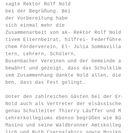
sagte Rektor Rolf Nold

bei der Begrüßung. Bei

der Vorbereitung habe

sich einmal mehr die

Zusammenarbeit von ak- Rektor Rolf Nold (li
tivem Elternbeirat, hilfrei- Federführend w
chem Förderverein, El- Julia Sommavilla und
tern, Lehrern, Schülern,

Busenbacher Vereinen und der Gemeinde als S
bewährt und gezeigt, dass das Schulklima st
sem Zusammenhang dankte Nold allen, die mit
ben, dass das Fest gelingt.                
                                           
Unter den zahlreichen Gästen bei der Eröffn
Nold auch als Vertreter der elsässischen Pa
genau Schulleiter Thierry Läuffer und Mitgl
Lehrerkollegiums ebenso begrüßen wie Bürger
Masino und seine Waldbronner Amtskolleginne
lich und Ruth Csernalabics sowie Musikprofe