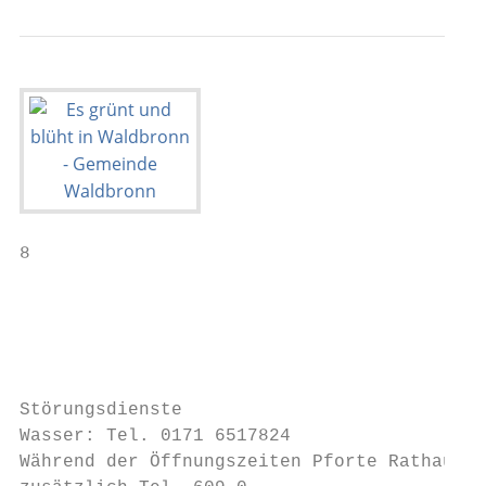
8                                          
                                           
                                           
                                        Die
Störungsdienste                            
Wasser: Tel. 0171 6517824                  
Während der Öffnungszeiten Pforte Rathaus (