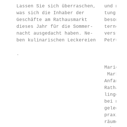
    Lassen Sie sich überraschen,   und musi
    was sich die Inhaber der       tung dür
    Geschäfte am Rathausmarkt      besonder
    dieses Jahr für die Sommer-    ternehme
    nacht ausgedacht haben. Ne-    verständ
    ben kulinarischen Leckereien   Petrus g
    .

                                   Marion M
                                    Marktpl
                                   Anfang F
                                   Rathausm
                                   linger w
                                   bei mode
                                   gelegen,
                                   praxis v
                                   räumen v