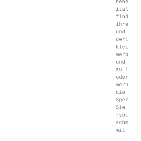
                                   neben au
                                   italieni
                                   finden D
                                   ihren St
                                   und arbe
                                   derin zu
                                   Kleidung
                                   merbegin
                                   und sich
                                   zu lasse
                                   oder Tun
                                   mernacht
                                   die CLAS
                                   Speziali
                                   Sie sich
                                   typisch 
                                   schmecke
                                   mit ihre