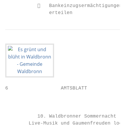
              Bankeinzugsermächtigungen

               erteilen
6                  AMTSBLATT

                                           
                                           
           10. Waldbronner Sommernacht

        Live-Musik und Gaumenfreuden locken