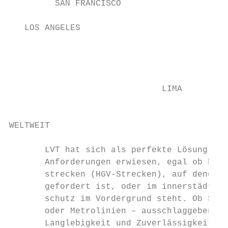
         SAN FRANCISCO

                                           
   LOS ANGELES

                                           
                                           
                              LIMA         
                                           
WELTWEIT

       LVT hat sich als perfekte Lösung für
       Anforderungen erwiesen, egal ob bei 
       strecken (HGV-Strecken), auf denen h
       gefordert ist, oder im innerstädtisc
       schutz im Vordergrund steht. Ob Schw
       oder Metrolinien – ausschlaggebend s
       Langlebigkeit und Zuverlässigkeit de