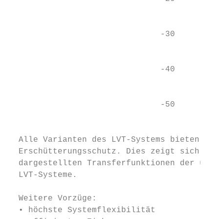
                                           
                                           
                               -30

                                           
                               -40

                                           
                                           
                               -50         
                                          F
  Alle Varianten des LVT-Systems bieten ein
  Erschütterungsschutz. Dies zeigt sich bei
  dargestellten Transferfunktionen der unte
  LVT-Systeme.                             
                                           
  Weitere Vorzüge:                         
  • höchste Systemflexibilität             