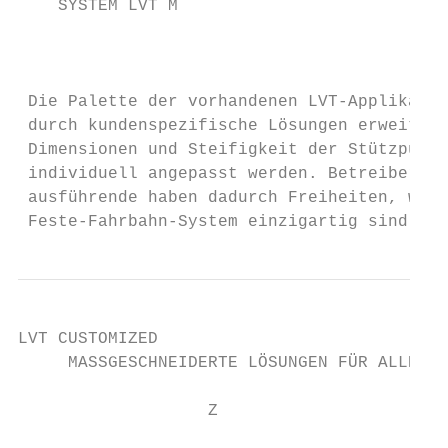
    SYSTEM LVT M

                                           
 Die Palette der vorhandenen LVT-Applikatio
 durch kundenspezifische Lösungen erweitern
 Dimensionen und Steifigkeit der Stützpunkt
 individuell angepasst werden. Betreiber, P
 ausführende haben dadurch Freiheiten, welc
 Feste-Fahrbahn-System einzigartig sind.
LVT CUSTOMIZED

     MASSGESCHNEIDERTE LÖSUNGEN FÜR ALLE AN
                   Z
