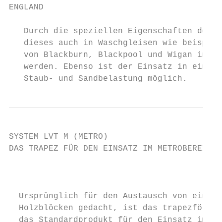
ENGLAND

   Durch die speziellen Eigenschaften des L
   dieses auch in Waschgleisen wie beispiel
   von Blackburn, Blackpool und Wigan in En
   werden. Ebenso ist der Einsatz in einer 
   Staub- und Sandbelastung möglich.
SYSTEM LVT M (METRO)

DAS TRAPEZ FÜR DEN EINSATZ IM METROBEREICH

                                           
  Ursprünglich für den Austausch von einbet
  Holzblöcken gedacht, ist das trapezförmig
  das Standardprodukt für den Einsatz im Me