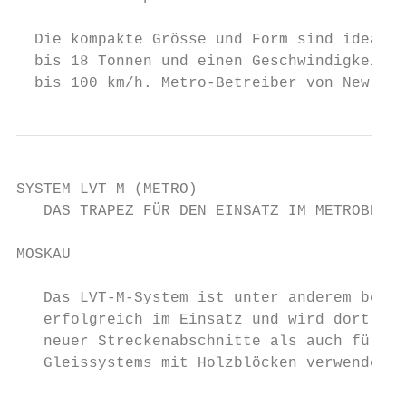
                                           
  Die kompakte Grösse und Form sind ideal f
  bis 18 Tonnen und einen Geschwindigkeitsb
  bis 100 km/h. Metro-Betreiber von New Yor
SYSTEM LVT M (METRO)

   DAS TRAPEZ FÜR DEN EINSATZ IM METROBEREI
MOSKAU

   Das LVT-M-System ist unter anderem bei d
   erfolgreich im Einsatz und wird dort sow
   neuer Streckenabschnitte als auch für di
   Gleissystems mit Holzblöcken verwendet.