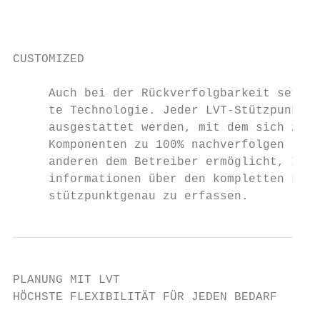
                                           
                                           
CUSTOMIZED

     Auch bei der Rückverfolgbarkeit setzt 
     te Technologie. Jeder LVT-Stützpunkt k
     ausgestattet werden, mit dem sich zum 
     Komponenten zu 100% nachverfolgen lass
     anderen dem Betreiber ermöglicht, Inst
     informationen über den kompletten Lebe
     stützpunktgenau zu erfassen.
PLANUNG MIT LVT

HÖCHSTE FLEXIBILITÄT FÜR JEDEN BEDARF
