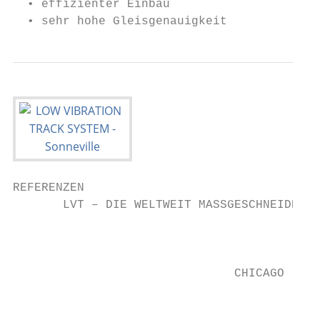
  • effizienter Einbau

  • sehr hohe Gleisgenauigkeit
REFERENZEN

       LVT – DIE WELTWEIT MASSGESCHNEIDERTE
                                           
                                           
                               CHICAGO     
                                           
                                         NE