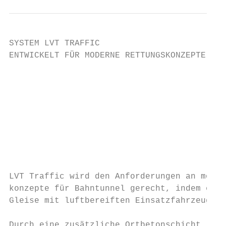
SYSTEM LVT TRAFFIC

ENTWICKELT FÜR MODERNE RETTUNGSKONZEPTE

                                           
                                           
                                           
                                           
LVT Traffic wird den Anforderungen an moder
konzepte für Bahntunnel gerecht, indem es d
Gleise mit luftbereiften Einsatzfahrzeugen 
                                           
Durch eine zusätzliche Ortbetonschicht, die