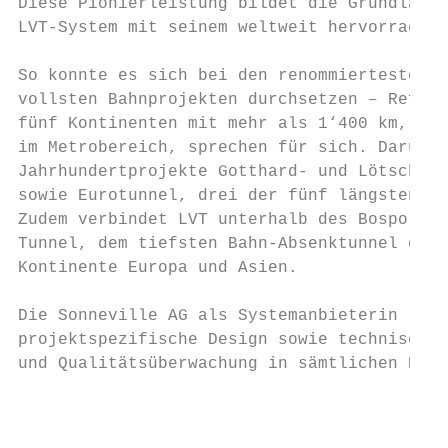
Diese Pionierleistung bildet die Grundlage 
LVT-System mit seinem weltweit hervorragend
So konnte es sich bei den renommiertesten u
vollsten Bahnprojekten durchsetzen – Refere
fünf Kontinenten mit mehr als 1‘400 km, die
im Metrobereich, sprechen für sich. Darunte
Jahrhundertprojekte Gotthard- und Lötschber
sowie Eurotunnel, drei der fünf längsten Ba
Zudem verbindet LVT unterhalb des Bosporus 
Tunnel, dem tiefsten Bahn-Absenktunnel der 
Kontinente Europa und Asien.

Die Sonneville AG als Systemanbieterin lief
projektspezifische Design sowie technische 
und Qualitätsüberwachung in sämtlichen Proj
                                           
                                           