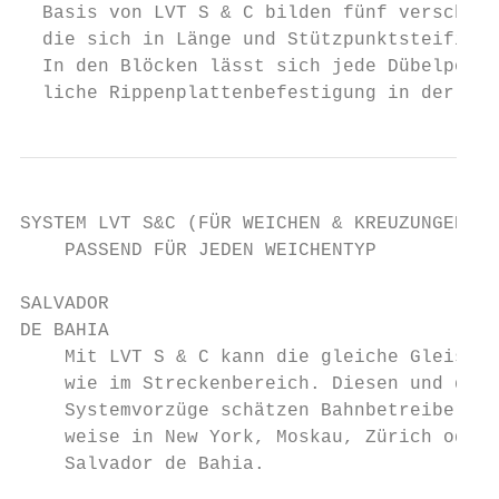
  Basis von LVT S & C bilden fünf verschied
  die sich in Länge und Stützpunktsteifigke
  In den Blöcken lässt sich jede Dübelposit
  liche Rippenplattenbefestigung in der Wei
SYSTEM LVT S&C (FÜR WEICHEN & KREUZUNGEN)

    PASSEND FÜR JEDEN WEICHENTYP

SALVADOR

DE BAHIA

    Mit LVT S & C kann die gleiche Gleisste
    wie im Streckenbereich. Diesen und die 
    Systemvorzüge schätzen Bahnbetreiber we
    weise in New York, Moskau, Zürich oder 
    Salvador de Bahia.