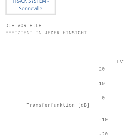
DIE VORTEILE

EFFIZIENT IN JEDER HINSICHT

                                           
                                     LVT-TR
                               20

                               10

                                0

       Transferfunktion [dB]

                               -10

                               -20
