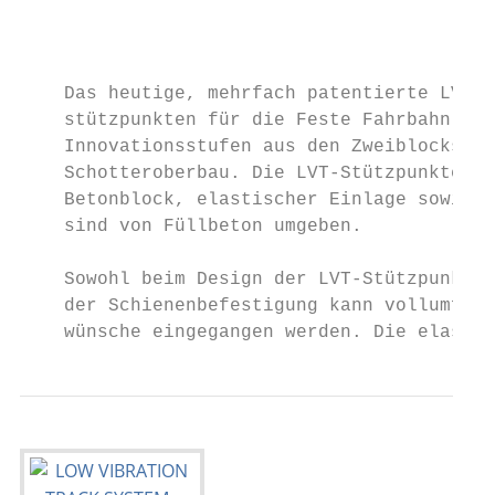
                                           
    Das heutige, mehrfach patentierte LVT-S
    stützpunkten für die Feste Fahrbahn ent
    Innovationsstufen aus den Zweiblockschw
    Schotteroberbau. Die LVT-Stützpunkte be
    Betonblock, elastischer Einlage sowie G
    sind von Füllbeton umgeben.

                                           
    Sowohl beim Design der LVT-Stützpunkte 
    der Schienenbefestigung kann vollumfäng
    wünsche eingegangen werden. Die elastis