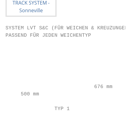
SYSTEM LVT S&C (FÜR WEICHEN & KREUZUNGEN)

PASSEND FÜR JEDEN WEICHENTYP

                                           
                                           
                                           
                                           
                             676 mm

     500 mm

                TYP 1                   TYP
                                           
                                           