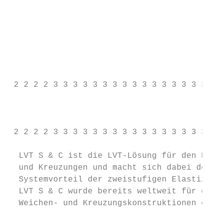
                                           
                                           
                                           
                                           
                                           
                                           
                                           
 2 2 2 2 3 3 3 3 3 3 3 3 3 3 3 3 3 3 3 3 3 
                                           
 2 2 2 2 3 3 3 3 3 3 3 3 3 3 3 3 3 3 3 3 3 
  LVT S & C ist die LVT-Lösung für den Eins
  und Kreuzungen und macht sich dabei den b
  Systemvorteil der zweistufigen Elastizitä
  LVT S & C wurde bereits weltweit für die 
  Weichen- und Kreuzungskonstruktionen eing
                                           