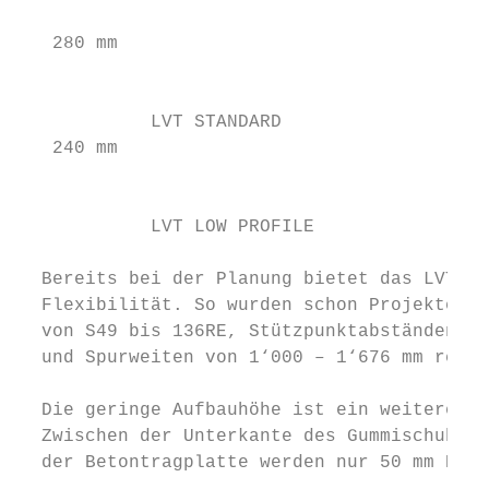
                                           
   280 mm

                                           
            LVT STANDARD

   240 mm

                                           
            LVT LOW PROFILE

  Bereits bei der Planung bietet das LVT-Sy
  Flexibilität. So wurden schon Projekte mi
  von S49 bis 136RE, Stützpunktabständen vo
  und Spurweiten von 1‘000 – 1‘676 mm reali
                                           
  Die geringe Aufbauhöhe ist ein weiterer P
  Zwischen der Unterkante des Gummischuhs u
  der Betontragplatte werden nur 50 mm Beto