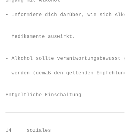
Umgang mit Alkohol                         
                                           
• Informiere dich darüber, wie sich Alkohol
                                           
                                           
  Medikamente auswirkt.                    
                                           
                                           
• Alkohol sollte verantwortungsbewusst getr
                                           
  werden (gemäß den geltenden Empfehlungen)
                                           
Entgeltliche Einschaltung
14     soziales
