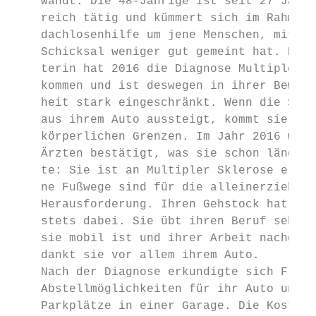
    wandt. Die 48-Jährige ist seit 27 Jahre
    reich tätig und kümmert sich im Rahmen 
    dachlosenhilfe um jene Menschen, mit de
    Schicksal weniger gut gemeint hat. Die 
    terin hat 2016 die Diagnose Multiple Sk
    kommen und ist deswegen in ihrer Bewegu
    heit stark eingeschränkt. Wenn die Sozi
    aus ihrem Auto aussteigt, kommt sie sch
    körperlichen Grenzen. Im Jahr 2016 wurd
    Ärzten bestätigt, was sie schon länger 
    te: Sie ist an Multipler Sklerose erkra
    ne Fußwege sind für die alleinerziehend
    Herausforderung. Ihren Gehstock hat Sab
    stets dabei. Sie übt ihren Beruf sehr g
    sie mobil ist und ihrer Arbeit nachgehe
    dankt sie vor allem ihrem Auto.

    Nach der Diagnose erkundigte sich Frau 
    Abstellmöglichkeiten für ihr Auto und m
    Parkplätze in einer Garage. Die Kosten 