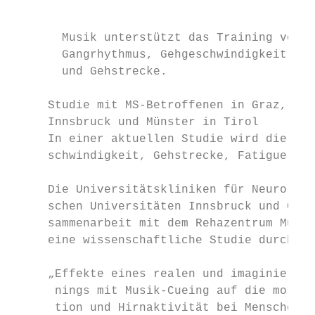
                                           
       Musik unterstützt das Training von

       Gangrhythmus, Gehgeschwindigkeit

       und Gehstrecke.

     Studie mit MS-Betroffenen in Graz,

     Innsbruck und Münster in Tirol

     In einer aktuellen Studie wird die Wir
     schwindigkeit, Gehstrecke, Fatigue und
     Die Universitätskliniken für Neurologi
     schen Universitäten Innsbruck und Graz
     sammenarbeit mit dem Rehazentrum Münst
     eine wissenschaftliche Studie durch.  
                                           
     „Effekte eines realen und imaginierten
      nings mit Musik-Cueing auf die motori
      tion und Hirnaktivität bei Menschen m