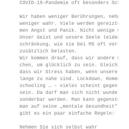
     COVID-19-Pandemie oft besonders Schwie
     Wir haben weniger Berührungen, nehmen 
     weniger wahr. Viele werden gereizter. 
     men Angst und Panik. Nicht wenige werd
     Unser Geist und unsere Seele leiden. D
     schränkung, wie sie bei MS oft vorkomm
     zusätzlich belasten.

     Wir kommen drauf, dass wir andere Mens
     chen, um glücklich zu sein. Gleichzeit
     dass wir Stress haben, wenn unsere Lie
     lange zu nahe sind. Lockdown, Homeoffi
     schooling … – vieles scheint gegen uns
     sein. Da darf man sich nicht wundern, 
     sonderbar werden. Man kann gegensteuer
     man auf seine „mentale Gesundheit“ ach
     gibt es ein paar einfache Regeln:     
                                           
     Nehmen Sie sich selbst wahr           