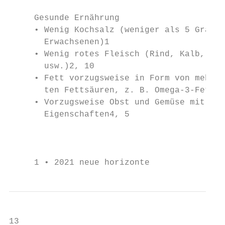
                                           
     Gesunde Ernährung                     
     • Wenig Kochsalz (weniger als 5 Gramm 
       Erwachsenen)1                       
     • Wenig rotes Fleisch (Rind, Kalb, Sch
       usw.)2, 10                          
     • Fett vorzugsweise in Form von mehrfa
       ten Fettsäuren, z. B. Omega-3-Fettsä
     • Vorzugsweise Obst und Gemüse mit ant
       Eigenschaften4, 5                   
                                           
     1 • 2021 neue horizonte
13
