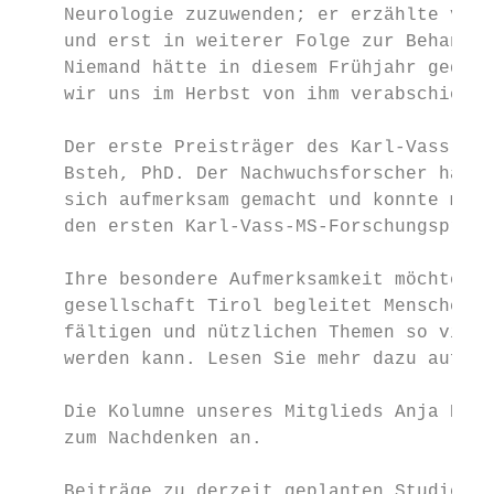
    Neurologie zuzuwenden; er erzählte von 
    und erst in weiterer Folge zur Behandlu
    Niemand hätte in diesem Frühjahr gedach
    wir uns im Herbst von ihm verabschieden
    Der erste Preisträger des Karl-Vass-MS-
    Bsteh, PhD. Der Nachwuchsforscher hat a
    sich aufmerksam gemacht und konnte mit 
    den ersten Karl-Vass-MS-Forschungspreis
    Ihre besondere Aufmerksamkeit möchte ic
    gesellschaft Tirol begleitet Menschen m
    fältigen und nützlichen Themen so viel 
    werden kann. Lesen Sie mehr dazu auf Se
    Die Kolumne unseres Mitglieds Anja Krys
    zum Nachdenken an.

    Beiträge zu derzeit geplanten Studien, 