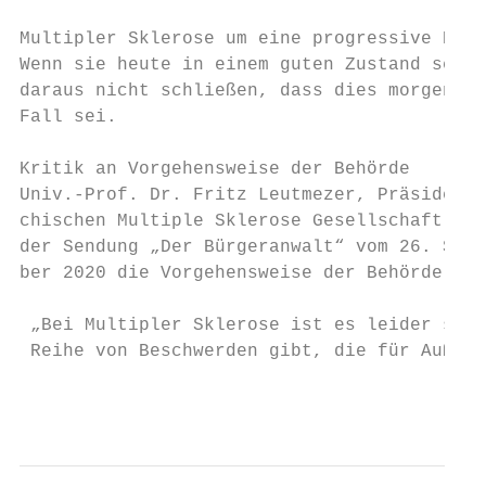
Multipler Sklerose um eine progressive Erkr
Wenn sie heute in einem guten Zustand sei, 
daraus nicht schließen, dass dies morgen ge
Fall sei.                                  
                                           
Kritik an Vorgehensweise der Behörde       
Univ.-Prof. Dr. Fritz Leutmezer, Präsident 
chischen Multiple Sklerose Gesellschaft, kr
der Sendung „Der Bürgeranwalt“ vom 26. Sept
ber 2020 die Vorgehensweise der Behörde:   
                                           
 „Bei Multipler Sklerose ist es leider so, 
 Reihe von Beschwerden gibt, die für Außens
                                           