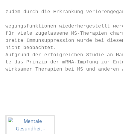
                                           
zudem durch die Erkrankung verlorengegangen
                                           
wegungsfunktionen wiederhergestellt werden.
für viele zugelassene MS-Therapien charakte
breite Immunsuppression wurde bei diesem An
nicht beobachtet.                          
Aufgrund der erfolgreichen Studie an Mäusen
te das Prinzip der mRNA-Impfung zur Entwick
wirksamer Therapien bei MS und anderen Auto
                                           