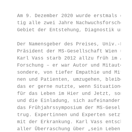
                                           
    Am 9. Dezember 2020 wurde erstmals der 
    tig alle zwei Jahre Nachwuchsforschende
    Gebiet der Entstehung, Diagnostik und T
    Der Namensgeber des Preises, Univ.-Prof
    Präsident der MS-Gesellschaft Wien und 
    Karl Vass starb 2012 allzu früh im Alte
    Forschung – er war Autor und Mitautor v
    sondere, von tiefer Empathie und Mitgef
    nen und Patienten, umzugehen, bleiben u
    das er gerne nutzte, wenn Situationen b
    für das Leben im Hier und Jetzt, sonder
    und die Einladung, sich aufeinander zu 
    das Frühjahrssymposium der MS-Gesellsch
    trug. Expertinnen und Experten setzten 
    mit der Erkrankung. Karl Vass entschied
    aller Überraschung über „sein Leben mit