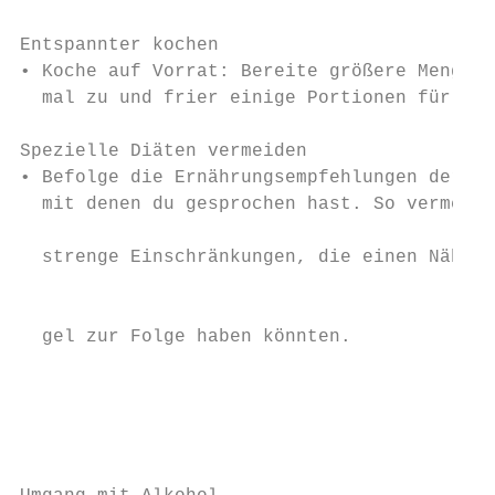
Entspannter kochen                         
• Koche auf Vorrat: Bereite größere Mengen 
  mal zu und frier einige Portionen für spä
Spezielle Diäten vermeiden                 
• Befolge die Ernährungsempfehlungen der Ex
  mit denen du gesprochen hast. So vermeide
                                           
  strenge Einschränkungen, die einen Nährst
                                           
                                           
  gel zur Folge haben könnten.             
                                           
                                           
                                           
                                           
                                           