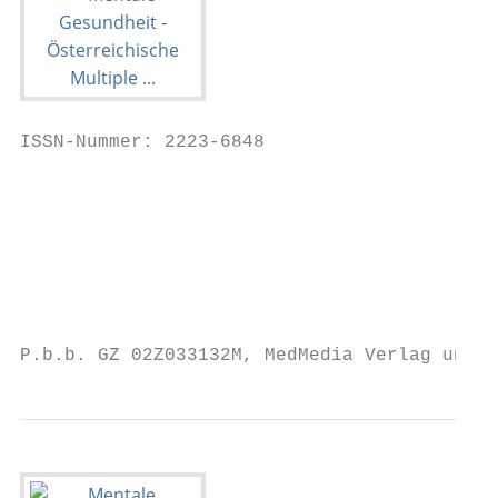
ISSN-Nummer: 2223-6848

                                           
                                           
                                           
                                           
                                           
P.b.b. GZ 02Z033132M, MedMedia Verlag und M