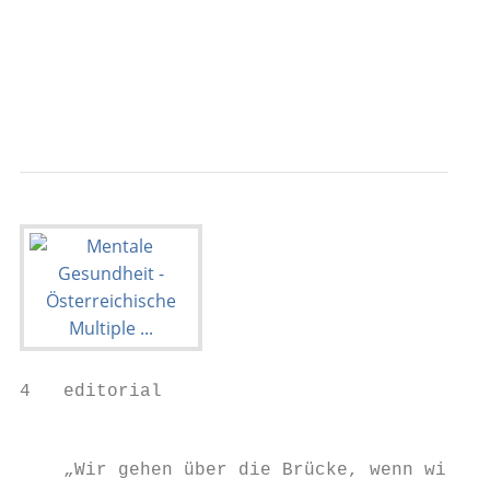
                                         Me
                                         Te
                                         Re
4   editorial

                                           
    „Wir gehen über die Brücke, wenn wir am