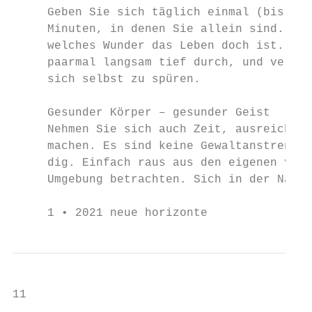
     Geben Sie sich täglich einmal (bis meh
     Minuten, in denen Sie allein sind. Den
     welches Wunder das Leben doch ist. Atm
     paarmal langsam tief durch, und versuc
     sich selbst zu spüren.                
                                           
     Gesunder Körper – gesunder Geist      
     Nehmen Sie sich auch Zeit, ausreichend
     machen. Es sind keine Gewaltanstrengun
     dig. Einfach raus aus den eigenen vier
     Umgebung betrachten. Sich in der Natur
     1 • 2021 neue horizonte
11
