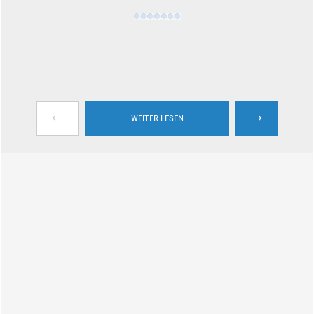
←
→
WEITER LESEN