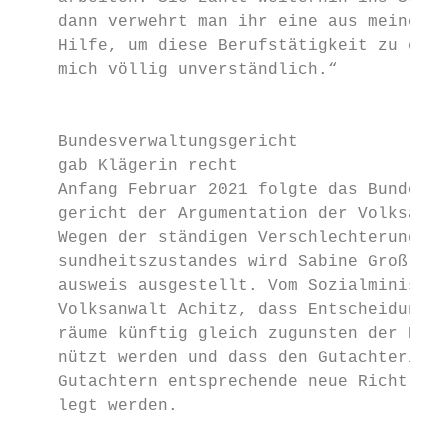
    dann verwehrt man ihr eine aus meiner S
    Hilfe, um diese Berufstätigkeit zu erha
    mich völlig unverständlich.“           
                                           
                                           
    Bundesverwaltungsgericht               
    gab Klägerin recht                     
    Anfang Februar 2021 folgte das Bundesve
    gericht der Argumentation der Volksanwa
    Wegen der ständigen Verschlechterung ih
    sundheitszustandes wird Sabine Groß nun
    ausweis ausgestellt. Vom Sozialminister
    Volksanwalt Achitz, dass Entscheidungss
    räume künftig gleich zugunsten der Betr
    nützt werden und dass den Gutachterinne
    Gutachtern entsprechende neue Richtlini
    legt werden.                           
                                           