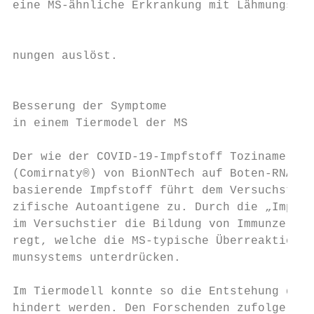
eine MS-ähnliche Erkrankung mit Lähmungsers
                                           
nungen auslöst.

                                           
                                           
Besserung der Symptome                     
in einem Tiermodel der MS                  
Der wie der COVID-19-Impfstoff Tozinameran

(Comirnaty®) von BionNTech auf Boten-RNA (m
basierende Impfstoff führt dem Versuchstier
zifische Autoantigene zu. Durch die „Impfun
im Versuchstier die Bildung von Immunzellen
regt, welche die MS-typische Überreaktion d
munsystems unterdrücken.

                                           
Im Tiermodell konnte so die Entstehung der 
hindert werden. Den Forschenden zufolge kon