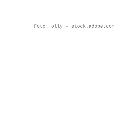
                                           
                                           
          Foto: olly – stock.adobe.com

                                           
                                          S
                                           
                                           
                                           
                                           
                                           
                                           
                                         Di