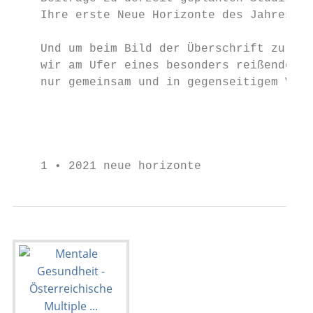
    Ihre erste Neue Horizonte des Jahres ab
    Und um beim Bild der Überschrift zu ble
    wir am Ufer eines besonders reißenden F
    nur gemeinsam und in gegenseitigem Vert
                                           
                                           
    1 • 2021 neue horizonte