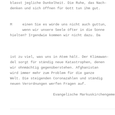
blasst jegliche Dunkelheit. Die Ruhe, das Nach-    
denken und sich öffnen für Gott tun ihm gut.       
                                                   
M     einen Sie es würde uns nicht auch guttun,

      wenn wir unsere Seele öfter in die Sonne

hielten? Irgendwie kommen wir nicht dazu. Da

                                                   
                                                   
                                                   
ist zu viel, was uns in Atem hält. Der Klimawan-   
del sorgt für ständig neue Katastrophen, denen     
wir ohnmächtig gegenüberstehen. Afghanistan        
wird immer mehr zum Problem für die ganze          
Welt. Die steigenden Coronazahlen und ständig      
neuen Verordnungen werfen Fragen auf.              
                     Evangelische Markuskirchengeme