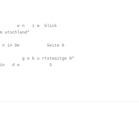
       e n   i m  blick

m utschland“

 n in De           Seite 6

         g e b u rtsteaitge 8“

in   d e            S
