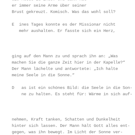
er immer seine Arme über seiner

Brust gekreuzt. Komisch. Was das wohl soll?

E  ines Tages konnte es der Missionar nicht

   mehr aushalten. Er fasste sich ein Herz,

                                                   
                                                   
                                                   
ging auf den Mann zu und sprach ihn an: „Was       
machen Sie die ganze Zeit hier in der Kapelle?“    
Der Mann lächelte und antwortete: „Ich halte       
meine Seele in die Sonne.“

D   as ist ein schönes Bild: die Seele in die Son-

    ne zu halten. Es steht für: Wärme in sich auf-

                                                   
                                                   
                                                   
nehmen, Kraft tanken, Schatten und Dunkelheit      
hinter sich lassen. Der Mann hält Gott alles ent-  
gegen, was ihn bewegt. Im Licht der Sonne ver-     