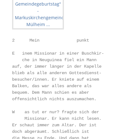
2      Mein               punkt

E   inem Missionar in einer Buschkir-

    che in Neuguinea fiel ein Mann

auf, der immer länger in der Kapelle

blieb als alle anderen Gottesdienst-

besucher/innen. Er kniete auf einem

Balken, das war alles andere als

bequem. Dem Mann schien es aber

offensichtlich nichts auszumachen.

W    as tut er nur? fragte sich der

     Missionar. Er kann nicht lesen.

Er schaut immer zum Altar. Der ist

doch abgeräumt. Schließlich ist

die Messe zu Ende. Und dann hat
