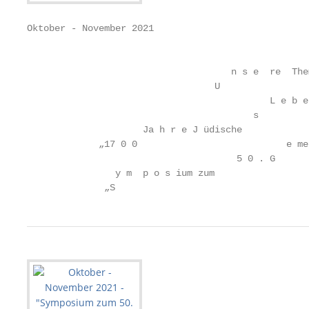
Oktober - November 2021

                                                   
                                     n s e  re  The
                                  U

                                            L e b e
                                         s

                     Ja h r e J üdische            
             „17 0 0                           e me
                                      5 0 . G

                y m  p o s ium zum

              „S