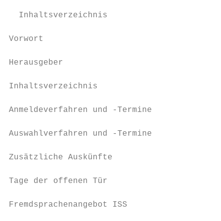
  Inhaltsverzeichnis

Vorwort					Seite                                1

Herausgeber				Seite                             2

Inhaltsverzeichnis			Seite                       3

Anmeldeverfahren und -Termine		     Seite        4

Auswahlverfahren und -Termine		     Seite        5

Zusätzliche Auskünfte			            Seite        6

Tage der offenen Tür			             Seite        7

Fremdsprachenangebot ISS			         Seite        8
