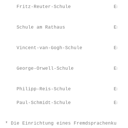
                                           
    Fritz-Reuter-Schule               Engli
                                           
                                           
    Schule am Rathaus                 Engli
                                           
                                           
    Vincent-van-Gogh-Schule           Engli
                                           
                                           
    George-Orwell-Schule              Engli
                                           
                                           
    Philipp-Reis-Schule               Engli
    Paul-Schmidt-Schule               Engli
                                           
* Die Einrichtung eines Fremdsprachenkurses