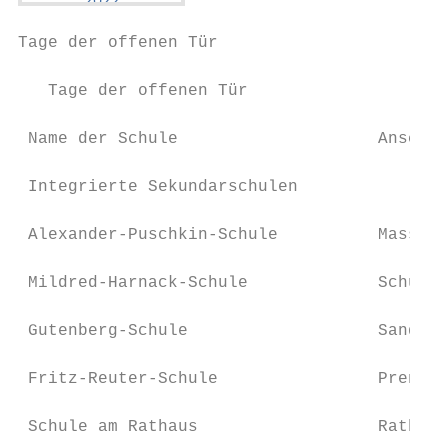
Tage der offenen Tür

   Tage der offenen Tür

 Name der Schule                    Anschri
 Integrierte Sekundarschulen

 Alexander-Puschkin-Schule          Massowe
 Mildred-Harnack-Schule             Schulze
 Gutenberg-Schule                   Sandino
 Fritz-Reuter-Schule                Prenden
 Schule am Rathaus                  Rathaus