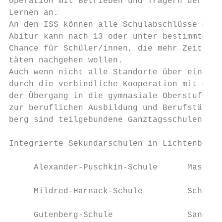
operation mit Betrieben und Trägern der Ber
Lernen an.

An den ISS können alle Schulabschlüsse erre
Abitur kann nach 13 oder unter bestimmten V
Chance für Schüler/innen, die mehr Zeit zum
täten nachgehen wollen.

Auch wenn nicht alle Standorte über eine gy
durch die verbindliche Kooperation mit den 
der Übergang in die gymnasiale Oberstufe er
zur beruflichen Ausbildung und Berufstätigk
berg sind teilgebundene Ganztagsschulen.

Integrierte Sekundarschulen in Lichtenberg

     Alexander-Puschkin-Schule      Massowe
     Mildred-Harnack-Schule         Schulze
     Gutenberg-Schule               Sandino