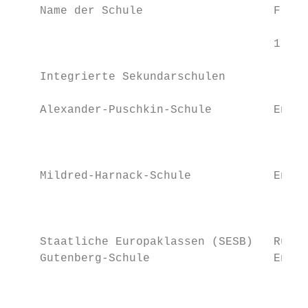
    Name der Schule                   Fremd
                                      1. Fr
    Integrierte Sekundarschulen

    Alexander-Puschkin-Schule         Engli
                                           
                                           
                                           
    Mildred-Harnack-Schule            Engli
                                           
                                           
    Staatliche Europaklassen (SESB)   Russi
    Gutenberg-Schule                  Engli
                                           
                                           