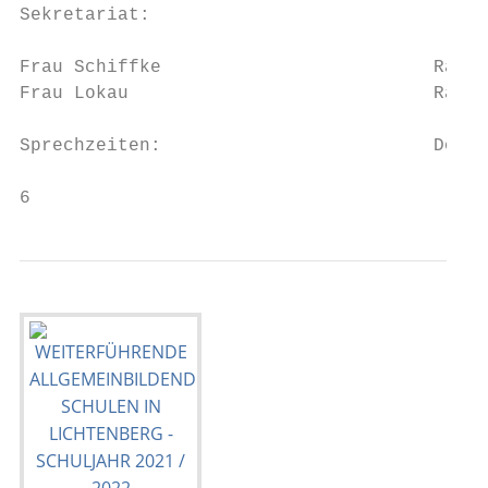
Sekretariat:

Frau Schiffke                         Raum 
Frau Lokau                            Raum 
Sprechzeiten:                         Donne
6