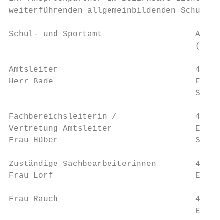
weiterführenden allgemeinbildenden Schulen 
Schul- und Sportamt                   Alt-F
                                      (Haus
Amtsleiter                            4. Et
Herr Bade                             E-Mai
                                      Sprec
Fachbereichsleiterin /                4. Et
Vertretung Amtsleiter                 E-Mai
Frau Hüber                            Sprec
Zuständige Sachbearbeiterinnen        4. Et
Frau Lorf                             E-Mai
Frau Rauch                            4. Et
                                      E-Mai