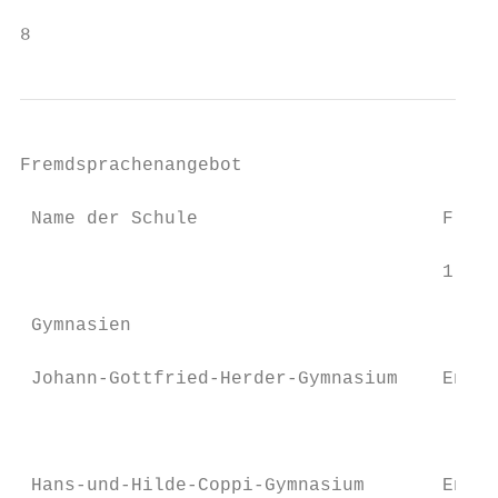
8
Fremdsprachenangebot

 Name der Schule                      Fremd
                                      1. Fr
 Gymnasien

 Johann-Gottfried-Herder-Gymnasium    Engli
                                           
                                           
                                           
 Hans-und-Hilde-Coppi-Gymnasium       Engli