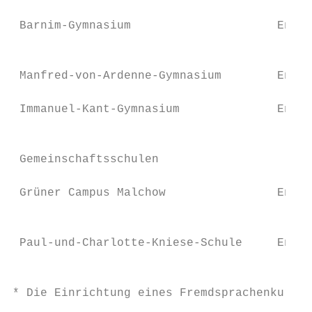
                                           
 Barnim-Gymnasium                     Engli
                                           
                                           
 Manfred-von-Ardenne-Gymnasium        Engli
                                           
 Immanuel-Kant-Gymnasium              Engli
                                           
 Gemeinschaftsschulen

 Grüner Campus Malchow                Engli
                                           
                                           
 Paul-und-Charlotte-Kniese-Schule     Engli
                                           
* Die Einrichtung eines Fremdsprachenkurses