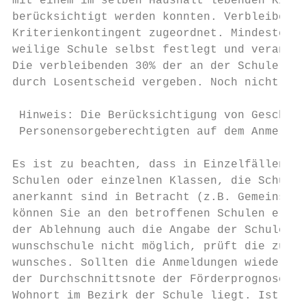
mit einem im selben Haushalt lebenden Kind 
berücksichtigt werden konnten. Verbleiben n
Kriterienkontingent zugeordnet. Mindestens 
weilige Schule selbst festlegt und verantwo
Die verbleibenden 30% der an der Schule ver
durch Losentscheid vergeben. Noch nicht ver
 Hinweis: Die Berücksichtigung von Geschwis
 Personensorgeberechtigten auf dem Anmeldef
Es ist zu beachten, dass in Einzelfällen Ab
Schulen oder einzelnen Klassen, die Schulve
anerkannt sind in Betracht (z.B. Gemeinscha
können Sie an den betroffenen Schulen erfra
der Ablehnung auch die Angabe der Schulen d
wunschschule nicht möglich, prüft die zustä
wunsches. Sollten die Anmeldungen wiederum 
der Durchschnittsnote der Förderprognose ve
Wohnort im Bezirk der Schule liegt. Ist auc