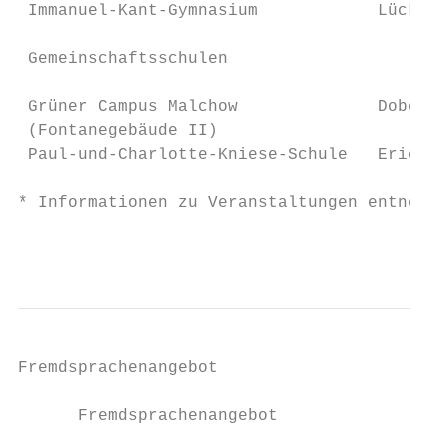
 Immanuel-Kant-Gymnasium            Lückstr
 Gemeinschaftsschulen

 Grüner Campus Malchow              Doberan
 (Fontanegebäude II)

 Paul-und-Charlotte-Kniese-Schule   Erich-K
* Informationen zu Veranstaltungen entnehme
                                           
Fremdsprachenangebot

      Fremdsprachenangebot
