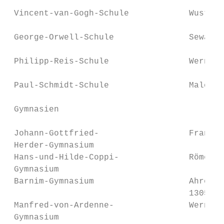
 Vincent-van-Gogh-Schule            Wustrow
 George-Orwell-Schule               Sewanst
 Philipp-Reis-Schule                Werneuc
 Paul-Schmidt-Schule                Malchow
 Gymnasien

 Johann-Gottfried-                  Franz-J
 Herder-Gymnasium

 Hans-und-Hilde-Coppi-              Römerwe
 Gymnasium

 Barnim-Gymnasium                   Ahrensf
                                    13057 B
 Manfred-von-Ardenne-               Werneuc
 Gymnasium
