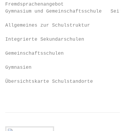
Fremdsprachenangebot

Gymnasium und Gemeinschaftsschule   Seite  
Allgemeines zur Schulstruktur		     Seite   10 – 11

Integrierte Sekundarschulen		       Seite   12 – 31

Gemeinschaftsschulen			             Seite   32 – 35

Gymnasien				Seite                          36 – 45

Übersichtskarte Schulstandorte		    Seite   24 – 25

                                           