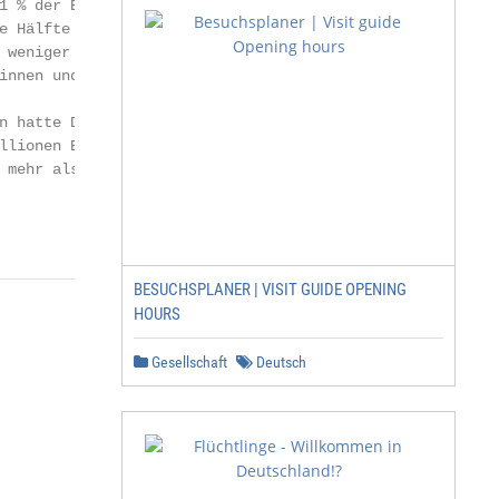
 % der Bevölke­

 Hälfte der Bun­

 weniger als

nnen und Ein­

n hatte Deutschland

lionen Einwoh­

 mehr als 1950.

                       11
BESUCHSPLANER | VISIT GUIDE OPENING
HOURS
Gesellschaft
Deutsch