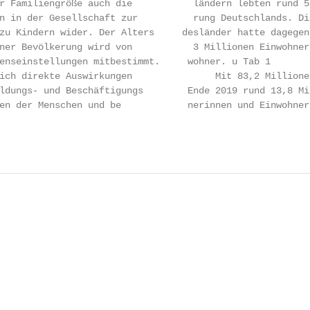
r Familiengröße auch die           ländern lebten rund 51
n in der Gesellschaft zur          rung Deutschlands. Die
zu Kindern wider. Der Alters­     desländer hatte dagegen
ner Bevölkerung wird von           3 Millionen Einwohneri
enseinstellungen mitbestimmt.     wohner. u Tab 1

ich direkte Auswirkungen               Mit 83,2 Millione
dungs- und Beschäftigungs­        Ende 2019 rund 13,8 Mil
en der Menschen und be­            nerinnen und Einwohner
                                                        