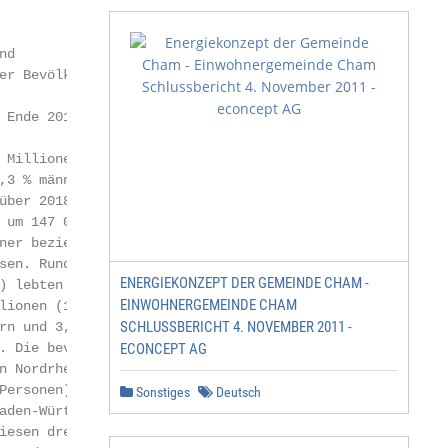
d

r Bevölkerungs­

Ende 2019 in

Millionen Men­

,3 % männlich und

über 2018 ist die

um 147 000 Ein­

er beziehungs­

en. Rund 66,9 Mil­

ENERGIEKONZEPT DER GEMEINDE CHAM -
) lebten im früheren

EINWOHNERGEMEINDE CHAM
lionen (15 %) in

SCHLUSSBERICHT 4. NOVEMBER 2011 -
n und 3,7 Milli­

 Die bevölkerungs­

ECONCEPT AG
 Nordrhein-West­

Personen), Bayern

Sonstiges
Deutsch
aden-Württemberg

esen drei Bundes­
