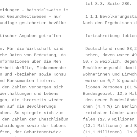
                                   tel 8.3, Seite 286.

eidungen – beispielsweise im

nd Gesundheitswesen – nur          1.1.1 Bevölkerungsstan
ndlage gesicherter bevölke­       Nach den Ergebnissen de
tischer Angaben getroffen          fortschreibung lebten 
n. Für die Wirtschaft sind         Deutschland rund 83,2 
che Daten von Bedeutung, da        schen, davon waren 49
nformationen über die Men­         50,7 % weiblich. Gegen
rbeitskräfte, Einkommensbe­       Bevölkerungszahl damit 
 und -bezieher sowie Konsu­       wohnerinnen und Einwohn
nd Konsumenten liefern.            weise um 0,2 % gewachs
 den Zahlen verbergen sich         lionen Personen (81 %
Werthaltungen und Lebens­          Bundesgebiet, 12,5 Mil
gen, die ihrerseits wieder         den neuen Bundesländer
n auf die Bevölkerungs­           onen (4,4 %) in Berlin.
aben. So spiegeln sich zum         reichsten Länder waren
 den Zahlen der Eheschließun­      falen (17,9 Millionen 
cheidungen sowie der Lebens­       (13,1 Millionen) und B
ten, der Geburtenentwick­         (11,1 Millionen). In di