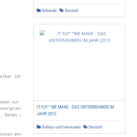
Gebäude
Deutsch
­bar ihre Lebens­

nen zur Bevölke­

IT FLY" "WE MAKE - DAS UNTERNEHMEN IM
ntergrund bietet

JAHR 2013
 Daten zur Lebens­

Hobbys und Interessen
Deutsch
eten enthält Kapi­
