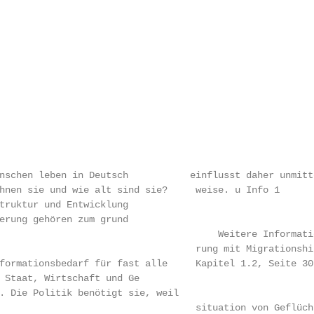
schen leben in Deutsch­           einflusst daher unmittel
hnen sie und wie alt sind sie?     weise. u Info 1

truktur und Entwicklung

rung gehören zum grund­

                                       Weitere Informatio
                                   rung mit Migrationshi
formationsbedarf für fast alle     Kapitel 1.2, Seite 30.
Staat, Wirtschaft und Ge­

. Die Politik benötigt sie, weil

                                   situation von Geflücht