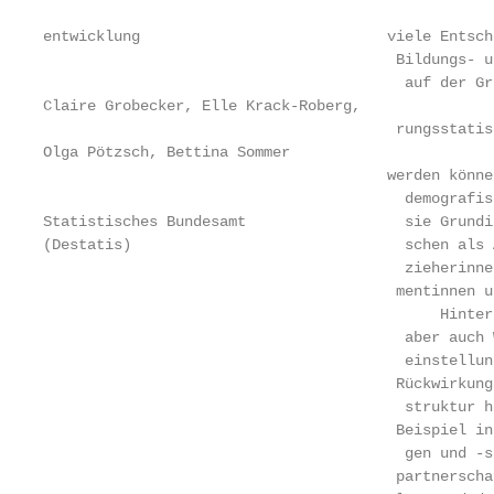
                                                   
entwicklung                            viele Entsch
                                        Bildungs- u
                                         auf der Gru
Claire Grobecker, Elle Krack-Roberg,

                                        rungsstatis
Olga Pötzsch, Bettina Sommer

                                       werden könne
                                         demografis
Statistisches Bundesamt                  sie Grundi
(Destatis)                               schen als A
                                         zieherinnen
                                        mentinnen u
                                             Hinter
                                         aber auch 
                                         einstellun
                                        Rückwirkunge
                                         struktur h
                                        Beispiel in
                                         gen und -s
                                        partnerschaf