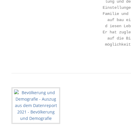
                                        lung und de
                                       Einstellunge
                                       ­Familie und 
                                         auf bau ei
                                        ­d iesen Leb
                                       Er hat zugle
                                         auf die Bil
                                        möglichkeit
                                                   