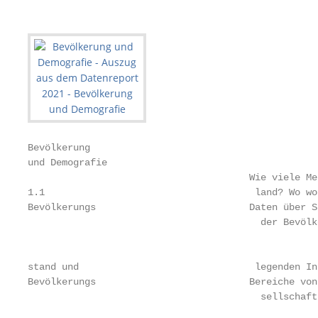
Bevölkerung

und Demografie

                                       Wie viele Men
1.1                                     land? Wo wo
Bevölkerungs­                           Daten über S
                                         der Bevölke
                                                   
                                                   
stand und                               legenden In
Bevölkerungs­                           Bereiche von 
                                         sellschaft
                                                   