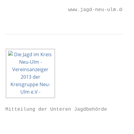
                     www.jagd-neu-ulm.de

                                           
Mitteilung der Unteren Jagdbehörde

                                         Än
                                         bz