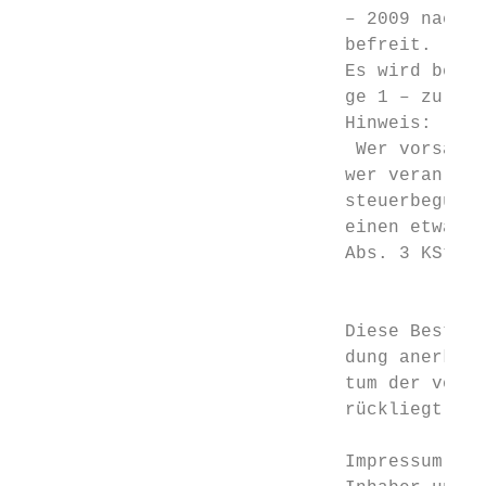
                              – 2009 nach §
                              befreit.

                              Es wird bestä
                              ge 1 – zu § 4
                              Hinweis:

                               Wer vorsätzl
                              wer veranlass
                              steuerbegünst
                              einen etwaige
                              Abs. 3 KStG, 
                                           
                              Diese Bestäti
                              dung anerkann
                              tum der vorlä
                              rückliegt (BM
                              Impressum:
