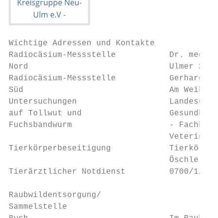
Wichtige Adressen und Kontakte

Radiocäsium-Messstelle           Dr. med. v
Nord                             Ulmer Str.
Radiocäsium-Messstelle           Gerhard Kn
Süd                              Am Weiholz
Untersuchungen                   Landesunte
auf Tollwut und                  Gesundheit
Fuchsbandwurm                    - Fachbere
                                 Veterinärs
Tierkörperbeseitigung            Tierkörper
                                 Öschle 2, 
Tierärztlicher Notdienst         0700/12 16
Raubwildentsorgung/

Sammelstelle
