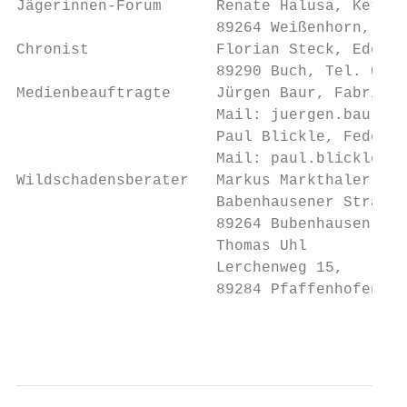
Jägerinnen-Forum      Renate Halusa, Kettel
                      89264 Weißenhorn, Tel
Chronist              Florian Steck, Edelwe
                      89290 Buch, Tel. 0734
Medienbeauftragte     Jürgen Baur, Fabrikst
                      Mail: juergen.baur@gm
                      Paul Blickle, Federwi
                      Mail: paul.blickle@it
Wildschadensberater   Markus Markthaler

                      Babenhausener Straße 
                      89264 Bubenhausen, Te
                      Thomas Uhl

                      Lerchenweg 15,

                      89284 Pfaffenhofen, T
                                           