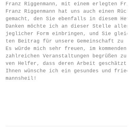
Franz Riggenmann, mit einem erlegten Frisch
Franz Riggenmann hat uns auch einen Rückbli
gemacht, den Sie ebenfalls in diesem Heft f
Danken möchte ich an dieser Stelle allen, d
jeglicher Form einbringen, und Sie gleichze
ten Beitrag für unsere Gemeinschaft zu leis
Es würde mich sehr freuen, im kommenden Jah
zahlreichen Veranstaltungen begrüßen zu dür
ven Helfer, dass deren Arbeit geschätzt wir
Ihnen wünsche ich ein gesundes und friedvol
mannsheil!

                                           
                                           
                                           