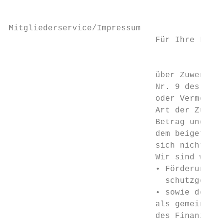
Mitgliederservice/Impressum

                              Für Ihre Lohn
                                           
                              über Zuwendun
                              Nr. 9 des Kör
                              oder Vermögen
                              Art der Zuwen
                              Betrag und Da
                              dem beigefügt
                              sich nicht um
                              Wir sind wege
                              • Förderung d
                                schutzgeset
                              • sowie der F
                              als gemeinnüt
                              des Finanzamt