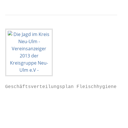
Geschäftsverteilungsplan Fleischhygiene

                                          G
                                          F
                                          F
                                          M