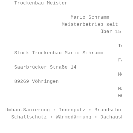
   Trockenbau Meister

                      Mario Schramm

                   Meisterbetrieb seit

                                über 15 Jah
                                      Tel.:
   Stuck Trockenbau Mario Schramm

                                      Fax: 
   Saarbrücker Straße 14

                                      Mobil
   89269 Vöhringen

                                      Mail:
                                      www.t
Umbau-Sanierung ◦ Innenputz ◦ Brandschutz ◦
  Schallschutz ◦ Wärmedämmung ◦ Dachausbau 
                                          