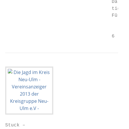
                                     Darübe
                                     tigen 
                                     Für we
                                           
                                     6
Stuck –
