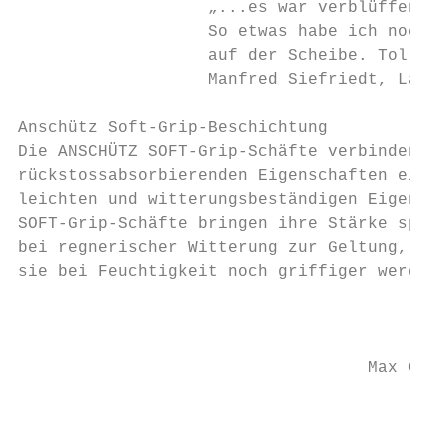
                   „...es war verblüffend, 
                   So etwas habe ich noch n
                   auf der Scheibe. Tolle W
                   Manfred Siefriedt, Lande
Anschütz Soft-Grip-Beschichtung

Die ANSCHÜTZ SOFT-Grip-Schäfte verbinden di
rückstossabsorbierenden Eigenschaften eines
leichten und witterungsbeständigen Eigensch
SOFT-Grip-Schäfte bringen ihre Stärke spezi
bei regnerischer Witterung zur Geltung, da

sie bei Feuchtigkeit noch griffiger werden.

                                           
                                   Max Götz
                                           
                                           