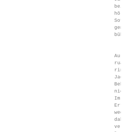
                                     bei de
                                     hörde 
                                     Sofern
                                     gen ka
                                     bühren
                                         Ve
                                     Aus ge
                                     ruar 2
                                     rinhab
                                     Jagdpa
                                     Behörd
                                     nicht 
                                     Im Sta
                                     Erteil
                                     weder 
                                     daher 
                                     verant