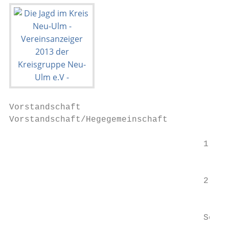
Vorstandschaft

Vorstandschaft/Hegegemeinschaft

                                      1. Vo
                                           
                                           
                                      2. Vo
                                           
                                           
                                      Schat