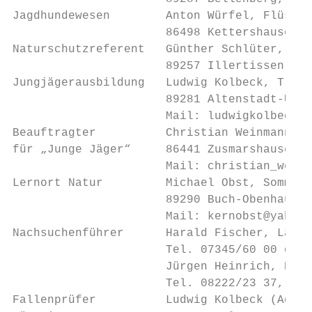
Jagdhundewesen        Anton Würfel, Flüssen
                      86498 Kettershausen, 
Naturschutzreferent   Günther Schlüter, Gar
                      89257 Illertissen-Au,
Jungjägerausbildung   Ludwig Kolbeck, Trieb
                      89281 Altenstadt-Unte
                      Mail: ludwigkolbeck@t
Beauftragter          Christian Weinmann, Z
für „Junge Jäger“     86441 Zusmarshausen, 
                      Mail: christian_weinm
Lernort Natur         Michael Obst, Sommers
                      89290 Buch-Obenhausen
                      Mail: kernobst@yahoo.
Nachsuchenführer      Harald Fischer, Lange
                      Tel. 07345/60 00 od. 
                      Jürgen Heinrich, Burg
                      Tel. 08222/23 37, Mob
Fallenprüfer          Ludwig Kolbeck (Adres