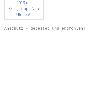
Anschütz - getestet und empfohlen!

                                           
                                           
                                           
                                           
                                           
                                           
                                           
                                           
                                           
                                           
                                           