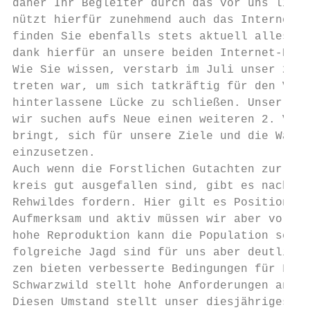
daher Ihr Begleiter durch das vor uns liege
nützt hierfür zunehmend auch das Internet, 
finden Sie ebenfalls stets aktuell alles Wi
dank hierfür an unsere beiden Internet-Beau
Wie Sie wissen, verstarb im Juli unser 2. V
treten war, um sich tatkräftig für den Vere
hinterlassene Lücke zu schließen. Unser Ver
wir suchen aufs Neue einen weiteren 2. Vors
bringt, sich für unsere Ziele und die Wahru
einzusetzen.

Auch wenn die Forstlichen Gutachten zur Sit
kreis gut ausgefallen sind, gibt es nach wi
Rehwildes fordern. Hier gilt es Position zu
Aufmerksam und aktiv müssen wir aber vor al
hohe Reproduktion kann die Population schne
folgreiche Jagd sind für uns aber deutlich 
zen bieten verbesserte Bedingungen für Fraß
Schwarzwild stellt hohe Anforderungen an di
Diesen Umstand stellt unser diesjähriges Ti