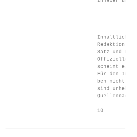
                              Inhaber und V
                                           
                                           
                                           
                                           
                              Inhaltliche V
                              Redaktion:   
                              Satz und Druc
                              Offizielles M
                              scheint einma
                              Für den Inhal
                              ben nicht unb
                              sind urheberr
                              Quellennachwe
                              10