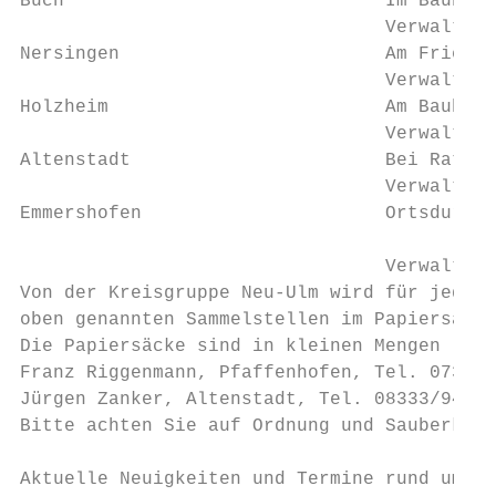
Buch                             Im Bauhof,
                                 Verwalter:
Nersingen                        Am Friedho
                                 Verwalter:
Holzheim                         Am Bauhof

                                 Verwalter:
Altenstadt                       Bei Rathau
                                 Verwalter:
Emmershofen                      Ortsdurchf
                                 Verwalter:
Von der Kreisgruppe Neu-Ulm wird für jedes 
oben genannten Sammelstellen im Papiersack 
Die Papiersäcke sind in kleinen Mengen (bis
Franz Riggenmann, Pfaffenhofen, Tel. 07302/
Jürgen Zanker, Altenstadt, Tel. 08333/946 9
Bitte achten Sie auf Ordnung und Sauberkeit
Aktuelle Neuigkeiten und Termine rund um di