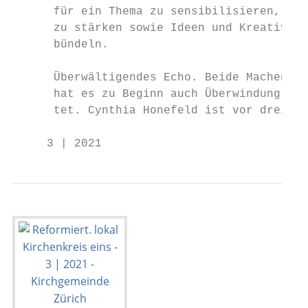
      für ein Thema zu sensibilisieren, Res
      zu stärken sowie Ideen und Kreativitä
      bündeln.                             
                                           
      Überwältigendes Echo. Beide Machende 
      hat es zu Beginn auch Überwindung gek
      tet. Cynthia Honefeld ist vor drei Ja
     3 | 2021                              