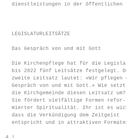
  dienstleistungen in der öffentlichen     
                                           
                                           
  LEGISLATURLEITSÄTZE                      
                                           
  Das Gespräch von und mit Gott            
                                           
  Die Kirchenpflege hat für die Legislatur 
  bis 2022 fünf Leitsätze festgelegt. Der  
  zweite Leitsatz lautet: «Wir pflegen das 
  Gespräch von und mit Gott.» Wie setzt    
  die Kirchgemeinde diesen Leitsatz um?    
  Sie fördert vielfältige Formen refor-    
  mierter Spiritualität. Ihr ist es wichtig
  dass die Verkündigung dem Zeitgeist      
  entspricht und in attraktiven Formaten   
4 |                                        