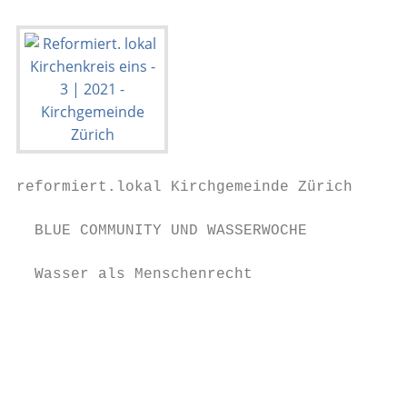
reformiert.lokal Kirchgemeinde Zürich

  BLUE COMMUNITY UND WASSERWOCHE

  Wasser als Menschenrecht                 
                                           
                                           
                                           
                                           
                                           
                                           