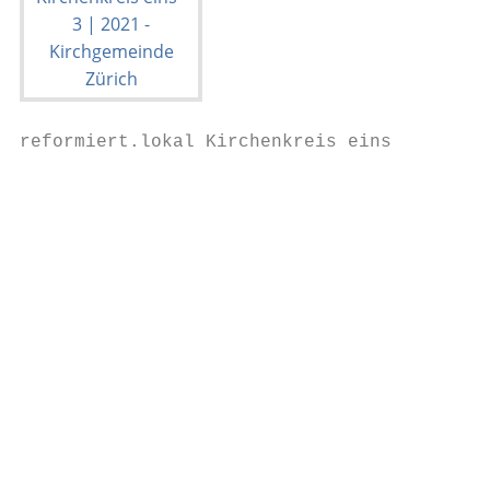
reformiert.lokal Kirchenkreis eins

                                           
                                           
                                           
                                           
                                           
                                           
                                           
                                           
                                           
                                           
                                           
                                           