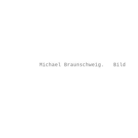
                                           
                                           
                                           
                                           
                                           
                                           
                                           
           Michael Braunschweig.   Bild: Lu
                                           
                                           
                                           
                                           
                                           
                                           
                                           
                                           