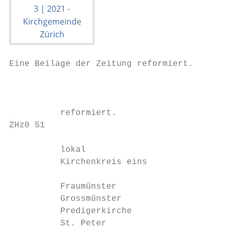
Eine Beilage der Zeitung reformiert.

                                           
          reformiert.

ZHz0 51

          lokal

          Kirchenkreis eins

          Fraumünster

          Grossmünster

          Predigerkirche

          St. Peter
