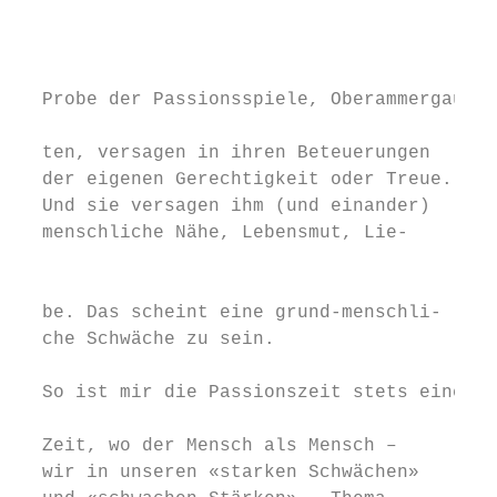
                                           
                                           
  Probe der Passionsspiele, Oberammergau   
                                           
  ten, versagen in ihren Beteuerungen      
  der eigenen Gerechtigkeit oder Treue.    
  Und sie versagen ihm (und einander)

  menschliche Nähe, Lebensmut, Lie-

                                           
                                           
  be. Das scheint eine grund-menschli-     
  che Schwäche zu sein.

                                           
  So ist mir die Passionszeit stets eine   
                                           
  Zeit, wo der Mensch als Mensch –         
  wir in unseren «starken Schwächen»       