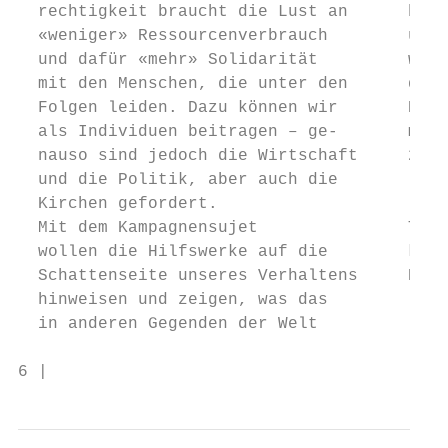
  rechtigkeit braucht die Lust an      brau
  «weniger» Ressourcenverbrauch        uns.
  und dafür «mehr» Solidarität         werd
  mit den Menschen, die unter den      die 
  Folgen leiden. Dazu können wir       Klim
  als Individuen beitragen – ge-       meni
  nauso sind jedoch die Wirtschaft     2023
  und die Politik, aber auch die           
  Kirchen gefordert.                       
  Mit dem Kampagnensujet               THOM
  wollen die Hilfswerke auf die        kath
  Schattenseite unseres Verhaltens     Pred
  hinweisen und zeigen, was das            
  in anderen Gegenden der Welt             
6 |                                        