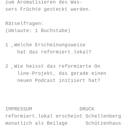
zum Aromatisieren des Was-                 
sers Früchte gesteckt werden.              
                                           
Rätselfragen:                              
(Umlaute: 1 Buchstabe)                     
                                           
1 ͟ Welche Erscheinungsweise               
    hat das reformiert.lokal?              
                                           
2 ͟ Wie heisst das reformierte On­          
    line-Projekt, das gerade einen         
    neuen Podcast initiiert hat?           
                                           
                                           
IMPRESSUM                DRUCK             
reformiert.lokal erscheint Schellenberg Dru
monatlich als Beilage      Schützenhausstra
                                           