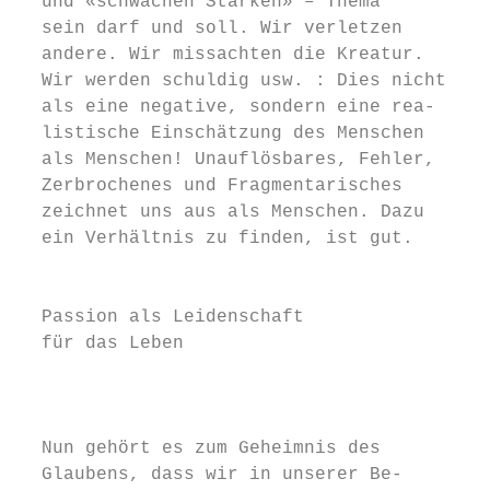
  und «schwachen Stärken» – Thema          
  sein darf und soll. Wir verletzen        
  andere. Wir missachten die Kreatur.      
  Wir werden schuldig usw. : Dies nicht    
  als eine negative, sondern eine rea-     
  listische Einschätzung des Menschen      
  als Menschen! Unauflösbares, Fehler,     
  Zerbrochenes und Fragmentarisches        
  zeichnet uns aus als Menschen. Dazu      
  ein Verhältnis zu finden, ist gut.       
                                           
                                           
  Passion als Leidenschaft                 
  für das Leben                            
                                           
                                           
                                           
  Nun gehört es zum Geheimnis des          
  Glaubens, dass wir in unserer Be-        