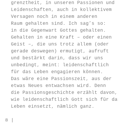
  grenztheit, in unseren Passionen und     
  Leidenschaften, auch in kollektivem      
  Versagen noch in einem anderen           
  Raum gehalten sind. Ich sag’s so:        
  in die Gegenwart Gottes gehalten.        
  Gehalten in eine Kraft – oder einen

  Geist –, die uns trotz allem (oder       
  gerade deswegen) ermutigt, aufruft       
  und bestärkt darin, dass wir uns

  unbedingt, meint: leidenschaftlich       
  für das Leben engagieren können.         
  Das wäre eine Passionszeit, aus der      
  etwas Neues entwachsen wird. Denn        
  die Passionsgeschichte erzählt davon,    
  wie leidenschaftlich Gott sich für das   
  Leben einsetzt, nämlich ganz.            
8 |                                        