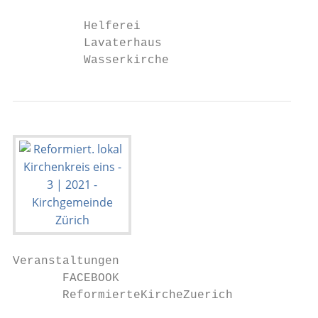
          Helferei

          Lavaterhaus

          Wasserkirche
Veranstaltungen

       FACEBOOK                           Y
       ReformierteKircheZuerich           R