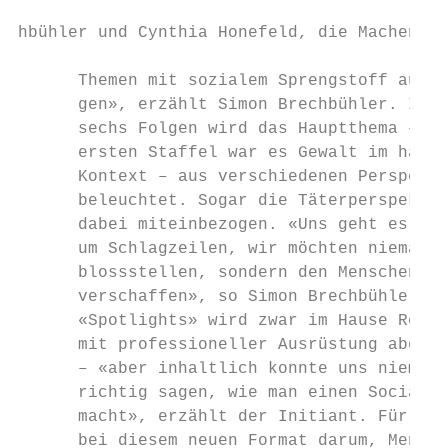
                                           
hbühler und Cynthia Honefeld, die Machenden
      Themen mit sozialem Sprengstoff aufze
      gen», erzählt Simon Brechbühler. In j
      sechs Folgen wird das Hauptthema – in
      ersten Staffel war es Gewalt im häusl
      Kontext – aus verschiedenen Perspekti
      beleuchtet. Sogar die Täterperspektiv
      dabei miteinbezogen. «Uns geht es abe
      um Schlagzeilen, wir möchten niemande
      blossstellen, sondern den Menschen Ge
      verschaffen», so Simon Brechbühler we
      «Spotlights» wird zwar im Hause RefLa
      mit professioneller Ausrüstung abgedr
      – «aber inhaltlich konnte uns niemand
      richtig sagen, wie man einen Social P
      macht», erzählt der Initiant. Für ihn
      bei diesem neuen Format darum, Mensch