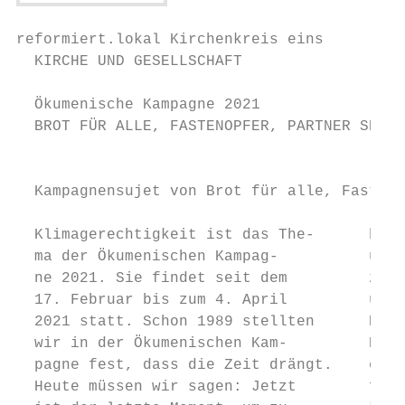
reformiert.lokal Kirchenkreis eins

  KIRCHE UND GESELLSCHAFT

  Ökumenische Kampagne 2021

  BROT FÜR ALLE, FASTENOPFER, PARTNER SEIN

                                           
  Kampagnensujet von Brot für alle, Fasteno
  Klimagerechtigkeit ist das The-      bede
  ma der Ökumenischen Kampag-          über
  ne 2021. Sie findet seit dem         zur 
  17. Februar bis zum 4. April         und 
  2021 statt. Schon 1989 stellten      Dies
  wir in der Ökumenischen Kam-         Bran
  pagne fest, dass die Zeit drängt.    erre
  Heute müssen wir sagen: Jetzt        führ