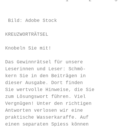
                     1       2        3    
                                           
                                           
 Bild: Adobe Stock                         
                                           
KREUZWORTRÄTSEL                            
                                           
Knobeln Sie mit!                           
                                           
Das Gewinnrätsel für unsere                
Leserinnen und Leser: Schmö-               
kern Sie in den Beiträgen in               
dieser Ausgabe. Dort finden                
Sie wertvolle Hinweise, die Sie            
zum Lösungswort führen. Viel               
Vergnügen! Unter den richtigen             
Antworten verlosen wir eine                
praktische Wasserkaraffe. Auf              
einen separaten Spiess können              