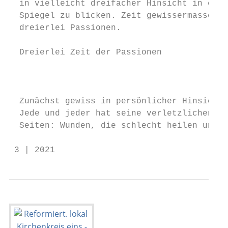
  in vielleicht dreifacher Hinsicht in eine
  Spiegel zu blicken. Zeit gewissermassen f
  dreierlei Passionen.                     
                                           
  Dreierlei Zeit der Passionen             
                                           
                                           
                                           
  Zunächst gewiss in persönlicher Hinsicht.
  Jede und jeder hat seine verletzlichen   
  Seiten: Wunden, die schlecht heilen und  
 3 | 2021                                 