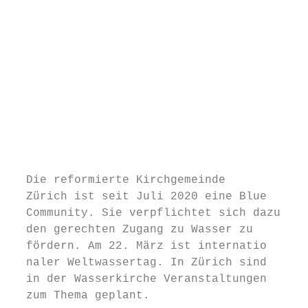
                                           
                                           
                                           
                                           
                                           
                                           
                                           
                                           
                                           
  Die reformierte Kirchgemeinde            
  Zürich ist seit Juli 2020 eine Blue      
  Community. Sie verpflichtet sich dazu,   
  den gerechten Zugang zu Wasser zu        
  fördern. Am 22. März ist internatio­      
  naler Weltwassertag. In Zürich sind      
  in der Wasserkirche Veranstaltungen      
  zum Thema geplant.                       