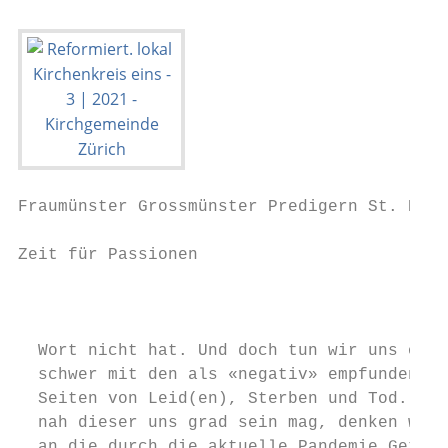
Fraumünster Grossmünster Predigern St. Pete
Zeit für Passionen

                                           
  Wort nicht hat. Und doch tun wir uns oft 
  schwer mit den als «negativ» empfundenen 
  Seiten von Leid(en), Sterben und Tod. So 
  nah dieser uns grad sein mag, denken wir 
  an die durch die aktuelle Pandemie Getrof