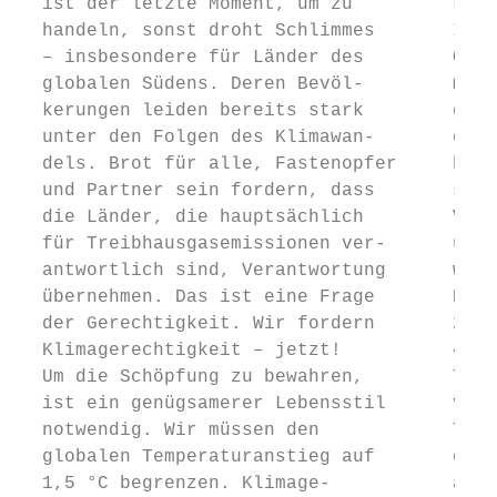
  ist der letzte Moment, um zu         klim
  handeln, sonst droht Schlimmes       In v
  – insbesondere für Länder des        Ökum
  globalen Südens. Deren Bevöl-        mit 
  kerungen leiden bereits stark        gesp
  unter den Folgen des Klimawan-       den 
  dels. Brot für alle, Fastenopfer     beko
  und Partner sein fordern, dass       sere
  die Länder, die hauptsächlich        Viel
  für Treibhausgasemissionen ver-      und 
  antwortlich sind, Verantwortung      www.
  übernehmen. Das ist eine Frage       Die 
  der Gerechtigkeit. Wir fordern       2021
  Klimagerechtigkeit – jetzt!          4. A
  Um die Schöpfung zu bewahren,        Them
  ist ein genügsamerer Lebensstil      vers
  notwendig. Wir müssen den            Them
  globalen Temperaturanstieg auf       drän
  1,5 °C begrenzen. Klimage-           auf 