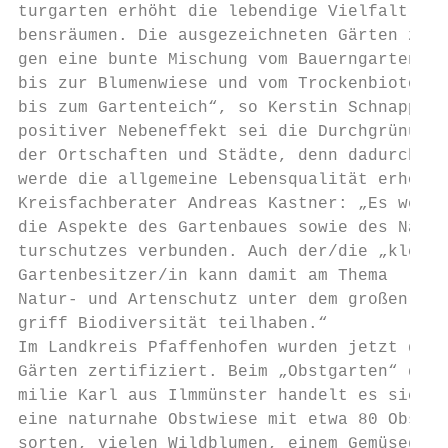
turgarten erhöht die lebendige Vielfalt von
bensräumen. Die ausgezeichneten Gärten zei-

gen eine bunte Mischung vom Bauerngarten

bis zur Blumenwiese und vom Trockenbiotop

bis zum Gartenteich“, so Kerstin Schnapp. E
positiver Nebeneffekt sei die Durchgrünung

der Ortschaften und Städte, denn dadurch

werde die allgemeine Lebensqualität erhöht.

Kreisfachberater Andreas Kastner: „Es werde
die Aspekte des Gartenbaues sowie des Na-

turschutzes verbunden. Auch der/die „kleine
Gartenbesitzer/in kann damit am Thema

Natur- und Artenschutz unter dem großen Be-

griff Biodiversität teilhaben.“

Im Landkreis Pfaffenhofen wurden jetzt drei

Gärten zertifiziert. Beim „Obstgarten“ der 
milie Karl aus Ilmmünster handelt es sich u
eine naturnahe Obstwiese mit etwa 80 Obst-

sorten, vielen Wildblumen, einem Gemüsegar-
