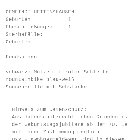
GEMEINDE HETTENSHAUSEN

Geburten:           1

Eheschließungen:    1

Sterbefälle:

Geburten:

Fundsachen:                                
                                           
schwarze Mütze mit roter Schleife          
Mountainbike blau-weiß                     
Sonnenbrille mit Sehstärke                 
                                           
  Hinweis zum Datenschutz:                 
  Aus datenschutzrechtlichen Gründen ist di
  der Geburtstagsjubilare ab dem 70. Lebens
  mit ihrer Zustimmung möglich.            
  Das Einwohnermeldeamt wird in diesem Zusa