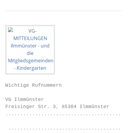
Wichtige Rufnummern                        
VG Ilmmünster                              
Freisinger Str. 3, 85304 Ilmmünster        
...........................................
                                           
 .......................................Tel