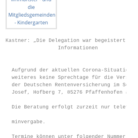
Kastner: „Die Delegation war begeistert von
                 Informationen             
                                           
                                           
  Aufgrund der aktuellen Corona-Situation, 
  weiteres keine Sprechtage für die Versich
  der Deutschen Rentenversicherung im Senio
  Josef, Hofberg 7, 85276 Pfaffenhofen a.d.
                                           
  Die Beratung erfolgt zurzeit nur telefoni
                                           
  minvergabe.

                                           
  Termine können unter folgender Nummer ver