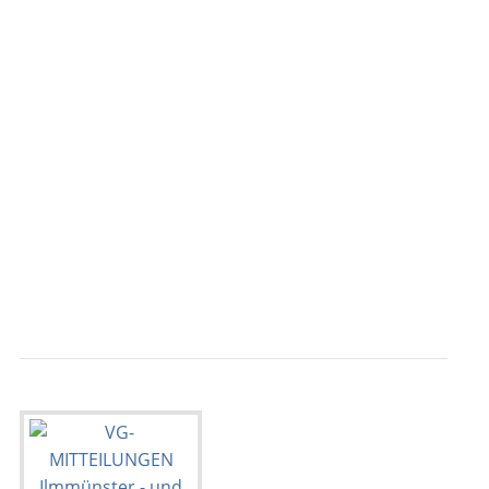
                                           
                                           
                                           
                                           
                                           
                                          
                                           
                                           