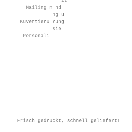
                   it

       Mailing m nd

                ng u

     Kuvertieru rung

                sie

      Personali

                                           
                                           
                                           
                                           
                                           
                                           
                                           
                                           
    Frisch gedruckt, schnell geliefert!    