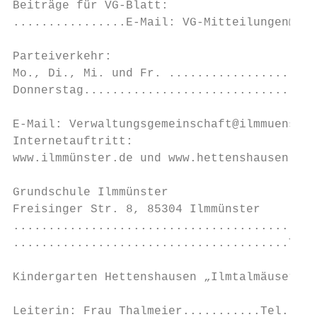
Beiträge für VG-Blatt:

................E-Mail: VG-Mitteilungen@Ilm
                                           
Parteiverkehr:                             
Mo., Di., Mi. und Fr. .....................
Donnerstag................................1
                                           
E-Mail: Verwaltungsgemeinschaft@ilmmuenster
Internetauftritt:

www.ilmmünster.de und www.hettenshausen.de

Grundschule Ilmmünster                     
Freisinger Str. 8, 85304 Ilmmünster

...........................................
.......................................Tele
                                           
Kindergarten Hettenshausen „Ilmtalmäuse“

                                           
Leiterin: Frau Thalmeier...........Tel.: 08