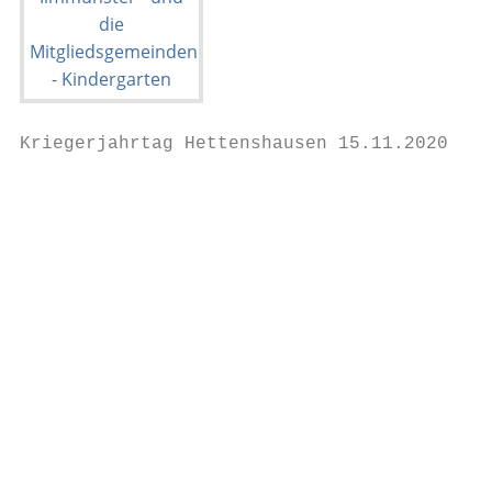
Kriegerjahrtag Hettenshausen 15.11.2020

                                           
                                           
                                           
                                           
                                           
                                           
                                           
                                           
                                           
                                           
                                           
                                           