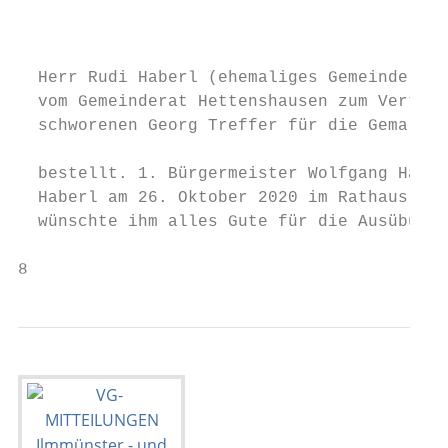
                                           
                                           
                                           
  Herr Rudi Haberl (ehemaliges Gemeinderats
  vom Gemeinderat Hettenshausen zum Vertret
  schworenen Georg Treffer für die Gemarkun
                                           
  bestellt. 1. Bürgermeister Wolfgang Hagl 
  Haberl am 26. Oktober 2020 im Rathaus Ilm
  wünschte ihm alles Gute für die Ausübung 
8