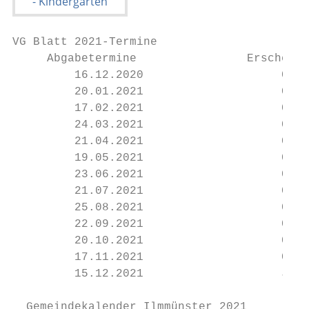
VG Blatt 2021-Termine

     Abgabetermine                Erscheinu
         16.12.2020                    07.0
         20.01.2021                    03.0
         17.02.2021                    03.0
         24.03.2021                    07.0
         21.04.2021                    05.0
         19.05.2021                    02.0
         23.06.2021                    07.0
         21.07.2021                    04.0
         25.08.2021                    08.0
         22.09.2021                    06.1
         20.10.2021                    03.1
         17.11.2021                    01.1
         15.12.2021                    Janu
  Gemeindekalender Ilmmünster 2021
