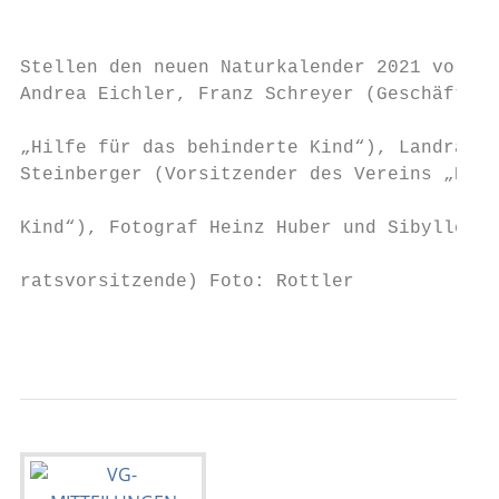
                                           
                                           
Stellen den neuen Naturkalender 2021 vor: v
Andrea Eichler, Franz Schreyer (Geschäftsfü
                                           
„Hilfe für das behinderte Kind“), Landrat A
Steinberger (Vorsitzender des Vereins „Hilf
                                           
Kind“), Fotograf Heinz Huber und Sibylle Ro
                                           
ratsvorsitzende) Foto: Rottler

                                           