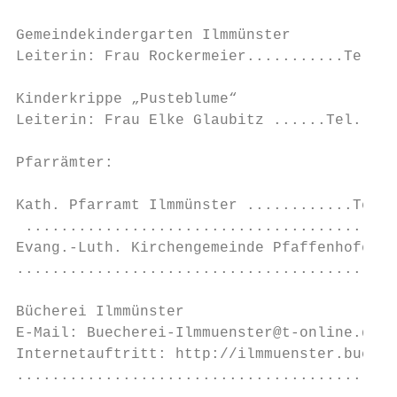
                                           
Gemeindekindergarten Ilmmünster            
Leiterin: Frau Rockermeier...........Tel.: 
                                           
Kinderkrippe „Pusteblume“                  
Leiterin: Frau Elke Glaubitz ......Tel.: 08
                                           
Pfarrämter:

                                           
Kath. Pfarramt Ilmmünster ............Tel.:
 ..........................................
Evang.-Luth. Kirchengemeinde Pfaffenhofen

...........................................
Bücherei Ilmmünster                        
E-Mail: Buecherei-Ilmmuenster@t-online.de  
Internetauftritt: http://ilmmuenster.buchab
...........................................