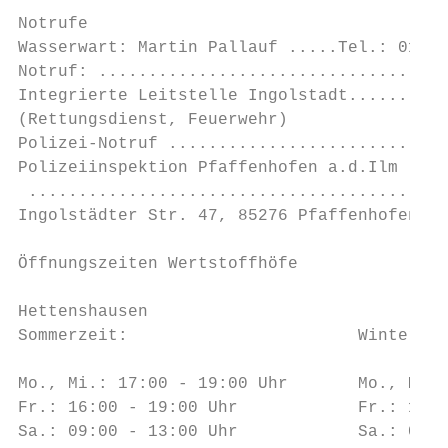
Notrufe

Wasserwart: Martin Pallauf .....Tel.: 0175/
Notruf: ..................................T
Integrierte Leitstelle Ingolstadt..........
(Rettungsdienst, Feuerwehr)

Polizei-Notruf ............................
Polizeiinspektion Pfaffenhofen a.d.Ilm

 ..........................................
Ingolstädter Str. 47, 85276 Pfaffenhofen a.
                                           
Öffnungszeiten Wertstoffhöfe               
Hettenshausen                              
Sommerzeit:                       Winterzei
                                           
Mo., Mi.: 17:00 - 19:00 Uhr       Mo., Mi.:
Fr.: 16:00 - 19:00 Uhr            Fr.: 15:0
Sa.: 09:00 - 13:00 Uhr            Sa.: 09:0