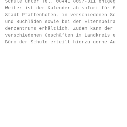
Schule unter Tel. 08441 8097-311 entgegenge
Weiter ist der Kalender ab sofort für 8 Eur
Stadt Pfaffenhofen, in verschiedenen Schrei
und Buchläden sowie bei der Elternbeiratsvo
derzentrums erhältlich. Zudem kann der Kale
verschiedenen Geschäften im Landkreis erwor
Büro der Schule erteilt hierzu gerne Auskun
                                           
                                           
                                           
                                           
                                           
                                           
                                           
                                           
                                           
                                           
                                           
                                           