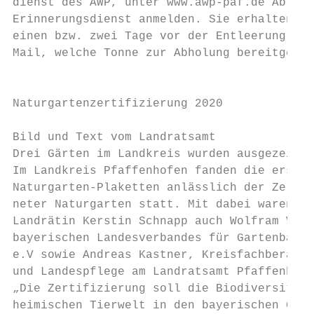
dienst des AWP, unter www.awp-paf.de Abfuhr
Erinnerungsdienst anmelden. Sie erhalten da
einen bzw. zwei Tage vor der Entleerung ein
Mail, welche Tonne zur Abholung bereitgeste
                                           
                                           
Naturgartenzertifizierung 2020             
                                           
Bild und Text vom Landratsamt              
Drei Gärten im Landkreis wurden ausgezeichn
Im Landkreis Pfaffenhofen fanden die ersten
Naturgarten-Plaketten anlässlich der Zertif
neter Naturgarten statt. Mit dabei waren ne
Landrätin Kerstin Schnapp auch Wolfram Vait
bayerischen Landesverbandes für Gartenbau u
e.V sowie Andreas Kastner, Kreisfachberater
und Landespflege am Landratsamt Pfaffenhofe
„Die Zertifizierung soll die Biodiversität 
heimischen Tierwelt in den bayerischen Gärt