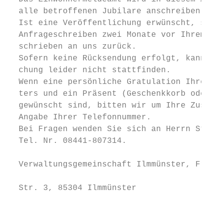
  alle betroffenen Jubilare anschreiben.   
  Ist eine Veröffentlichung erwünscht, send
  Anfrageschreiben zwei Monate vor Ihrem Ju
  schrieben an uns zurück.                 
  Sofern keine Rücksendung erfolgt, kann ei
  chung leider nicht stattfinden.          
  Wenn eine persönliche Gratulation Ihres B
  ters und ein Präsent (Geschenkkorb oder G
  gewünscht sind, bitten wir um Ihre Zustim
  Angabe Ihrer Telefonnummer.

  Bei Fragen wenden Sie sich an Herrn Stegn
  Tel. Nr. 08441-807314.

                                           
  Verwaltungsgemeinschaft Ilmmünster, Freis
                                           
  Str. 3, 85304 Ilmmünster

                                           
                                           