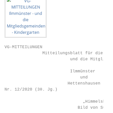
VG-MITTEILUNGEN

               Mitteilungsblatt für die Ver
                          und die Mitglieds
                          Ilmmünster

                              und

                         Hettenshausen

Nr. 12/2020 (38. Jg.)                      
                               „Himmelsbots
                             Bild von Susan