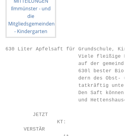
630 Liter Apfelsaft für Grundschule, Kinder
                        Viele fleißige Helf
                        auf der gemeindlich
                        630l bester Bio-Apf
                        dern des Obst- und 
                        tatkräftig unterstü
                        Den Saft können nun
                        und Hettenshausen g
         JETZT

                 KT:

      VERSTÄR
