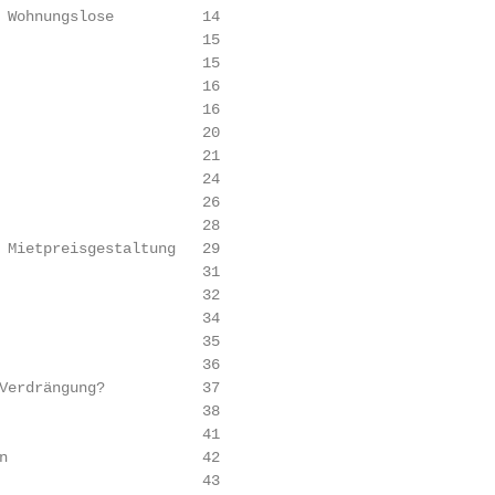
 Wohnungslose          14

                       15

                       15

                       16

                       16

                       20

                       21

                       24

                       26

                       28

 Mietpreisgestaltung   29

                       31

                       32

                       34

                       35

                       36

Verdrängung?           37

                       38

                       41

n                      42

                       43
