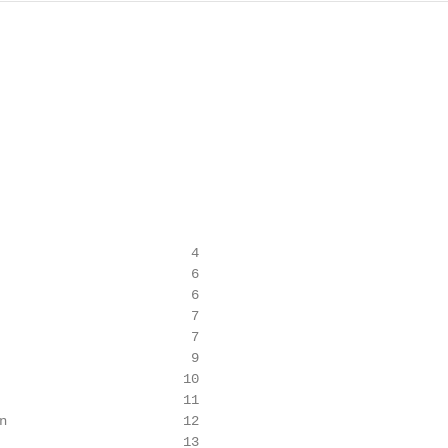
                        4

                        6

                        6

                        7

                        7

                        9

                       10

                       11

n                      12

                       13
