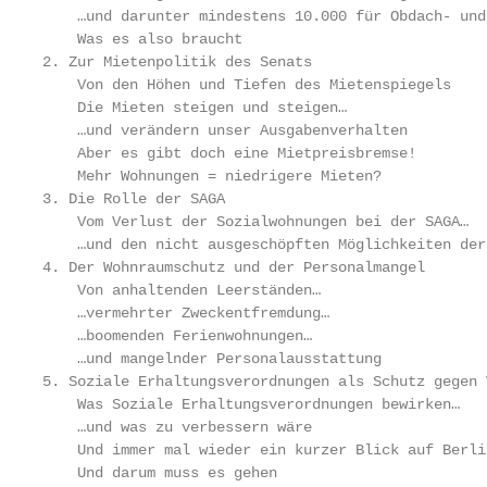
    …und darunter mindestens 10.000 für Obdach- und
    Was es also braucht                            
2. Zur Mietenpolitik des Senats                    
    Von den Höhen und Tiefen des Mietenspiegels    
    Die Mieten steigen und steigen…                
    …und verändern unser Ausgabenverhalten         
    Aber es gibt doch eine Mietpreisbremse!        
    Mehr Wohnungen = niedrigere Mieten?            
3. Die Rolle der SAGA                              
    Vom Verlust der Sozialwohnungen bei der SAGA…  
    …und den nicht ausgeschöpften Möglichkeiten der
4. Der Wohnraumschutz und der Personalmangel       
    Von anhaltenden Leerständen…                   
    …vermehrter Zweckentfremdung…                  
    …boomenden Ferienwohnungen…                    
    …und mangelnder Personalausstattung            
5. Soziale Erhaltungsverordnungen als Schutz gegen 
    Was Soziale Erhaltungsverordnungen bewirken…   
    …und was zu verbessern wäre                    
    Und immer mal wieder ein kurzer Blick auf Berli
    Und darum muss es gehen                        