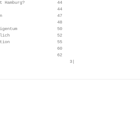
t Hamburg?             44

                       44

n                      47

                       48

igentum                50

lich                   52

tion                   55

                       60

                       62

                            3|