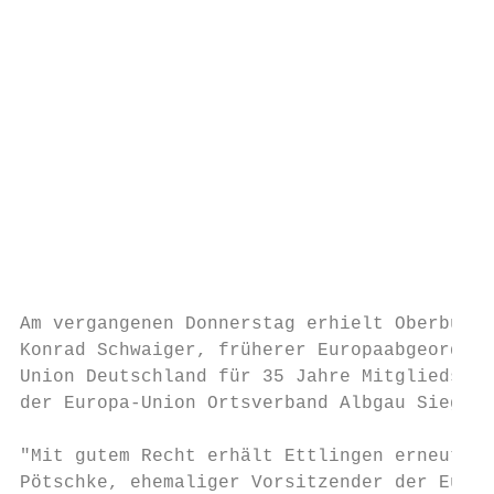
                                           
                                           
                                           
                                           
                                           
                                           
                                           
                                           
                                           
                                           
                                           
Am vergangenen Donnerstag erhielt Oberbürge
Konrad Schwaiger, früherer Europaabgeordnet
Union Deutschland für 35 Jahre Mitgliedscha
der Europa-Union Ortsverband Albgau Siegfri
                                           
"Mit gutem Recht erhält Ettlingen erneut ei
Pötschke, ehemaliger Vorsitzender der Europ