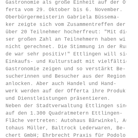
Gastronomie als große Einheit auf der Of-

ferta vom 29. Oktober bis 6. November.

Oberbürgermeisterin Gabriela Büssema-

ker zeigte sich vom Zusammentreffen der

über 20 Teilnehmer hocherfreut: "Mit die-

ser großen Zahl an Teilnehmern haben wir

nicht gerechnet. Die Stimmung in der Run-

de war sehr positiv!" Ettlingen will sich a
Einkaufs- und Kulturstadt mit vielfältiger

Gastronomie zeigen und so verstärkt Be-

sucherinnen und Besucher aus der Region

anlocken. Aber auch Handel und Hand-

werk werden auf der Offerta ihre Produkte

und Dienstleistungen präsentieren.

Neben der Stadtverwaltung Ettlingen sind

auf den 1.300 Quadratmetern Ettlingen-

Fläche vertreten: Autohaus Bärwinkel, Au-

tohaus Müller, Baltrock Lederwaren, Be-

chert GmbH; Ehrbrecht Praxis für Podolo-
