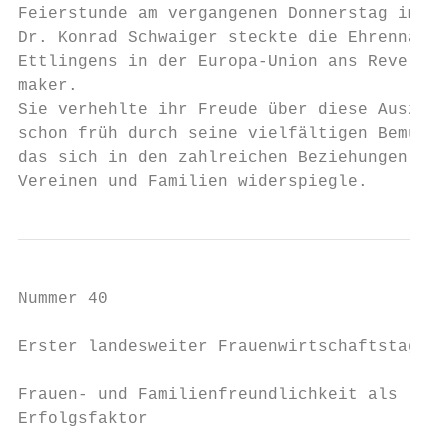
Feierstunde am vergangenen Donnerstag im Bü
Dr. Konrad Schwaiger steckte die Ehrennadel
Ettlingens in der Europa-Union ans Revers d
maker.                                     
Sie verhehlte ihr Freude über diese Auszeic
schon früh durch seine vielfältigen Bemühun
das sich in den zahlreichen Beziehungen auc
Vereinen und Familien widerspiegle.        
Nummer 40

                                           
Erster landesweiter Frauenwirtschaftstag am
Frauen- und Familienfreundlichkeit als     
Erfolgsfaktor                              
                                           