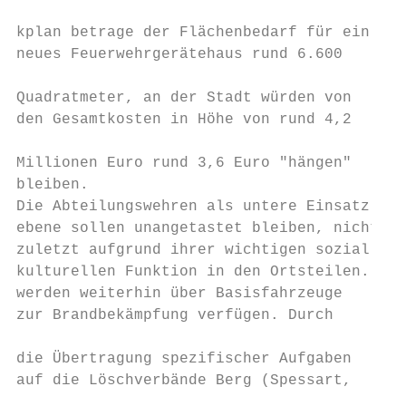
                                           
kplan betrage der Flächenbedarf für ein    
neues Feuerwehrgerätehaus rund 6.600       
                                           
Quadratmeter, an der Stadt würden von      
den Gesamtkosten in Höhe von rund 4,2      
                                           
Millionen Euro rund 3,6 Euro "hängen"

bleiben.                                   
Die Abteilungswehren als untere Einsatz-   
ebene sollen unangetastet bleiben, nicht   
zuletzt aufgrund ihrer wichtigen sozial-   
kulturellen Funktion in den Ortsteilen. Sie
werden weiterhin über Basisfahrzeuge       
zur Brandbekämpfung verfügen. Durch        
                                           
die Übertragung spezifischer Aufgaben      
auf die Löschverbände Berg (Spessart,      
                                           