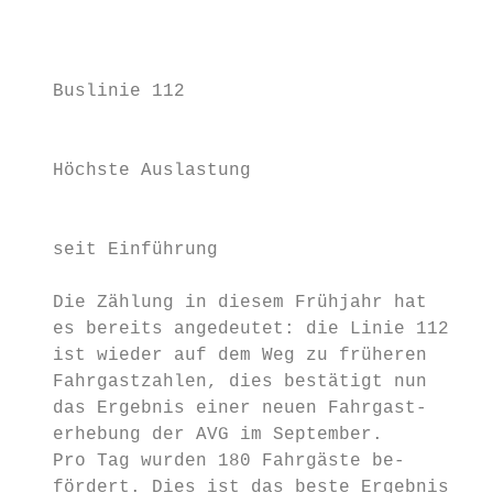
                                           
                                           
                                           
   Buslinie 112                            
                                           
                                           
   Höchste Auslastung                      
                                           
                                           
   seit Einführung                         
                                           
   Die Zählung in diesem Frühjahr hat      
   es bereits angedeutet: die Linie 112    
   ist wieder auf dem Weg zu früheren      
   Fahrgastzahlen, dies bestätigt nun      
   das Ergebnis einer neuen Fahrgast-      
   erhebung der AVG im September.          
   Pro Tag wurden 180 Fahrgäste be-        
   fördert. Dies ist das beste Ergebnis    