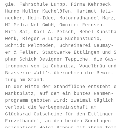
gie, Fahrschule Lumpp, Firma Kehrbeck,

Hanno Müller Kachelöfen, Hartmut Hetz-

necker, Heim-Idee, Motorradhandel März,

M2 Media Net GmbH, Omnitec Fernseh-

Hifi-Sat, Karl A. Petsch, Rebel Kunsthand-

werk, Rieger & Lumpp Küchenstudio,

Schmidt Pelzmoden, Schreinerei Neumay-

er & Feller, Stadtwerke Ettlingen und Ste-

phan Schick Designer Teppiche, die Gas-

tronomen von La Cubanita, Vogelbräu und

Brasserie Watt’s übernehmen die Bewir-

tung am Stand.

In der Mitte der Standfläche entsteht ein

Marktplatz, auf dem ein buntes Rahmen-

programm geboten wird: zweimal täglich

verlost die Werbegemeinschaft am

Glücksrad Gutscheine für den Ettlinger

Einzelhandel, an den beiden Sonntagen
