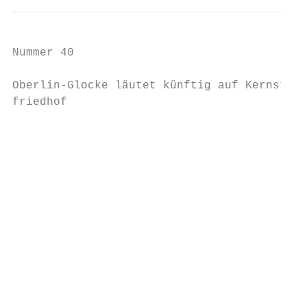
Nummer 40

                                           
Oberlin-Glocke läutet künftig auf Kernstadt
friedhof                                   
                                           
                                           
                                           
                                           
                                           
                                           
                                           
                                           
                                           
                                           
                                           
                                           