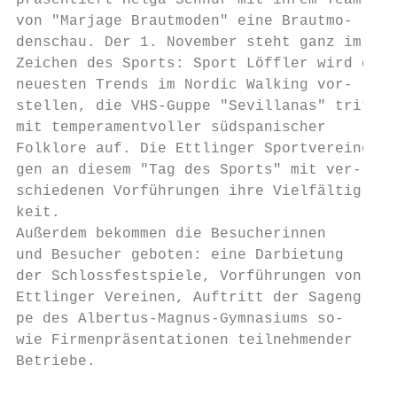
präsentiert Helga Schnur mit ihrem Team

von "Marjage Brautmoden" eine Brautmo-

denschau. Der 1. November steht ganz im

Zeichen des Sports: Sport Löffler wird die

neuesten Trends im Nordic Walking vor-

stellen, die VHS-Guppe "Sevillanas" tritt

mit temperamentvoller südspanischer

Folklore auf. Die Ettlinger Sportvereine ze
gen an diesem "Tag des Sports" mit ver-

schiedenen Vorführungen ihre Vielfältig-

keit.

Außerdem bekommen die Besucherinnen

und Besucher geboten: eine Darbietung

der Schlossfestspiele, Vorführungen von

Ettlinger Vereinen, Auftritt der Sagengrup-

pe des Albertus-Magnus-Gymnasiums so-

wie Firmenpräsentationen teilnehmender

Betriebe.