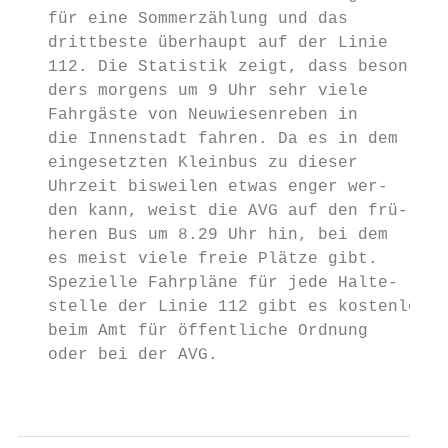
   für eine Sommerzählung und das          
   drittbeste überhaupt auf der Linie      
   112. Die Statistik zeigt, dass beson-   
   ders morgens um 9 Uhr sehr viele        
   Fahrgäste von Neuwiesenreben in         
   die Innenstadt fahren. Da es in dem     
   eingesetzten Kleinbus zu dieser         
   Uhrzeit bisweilen etwas enger wer-      
   den kann, weist die AVG auf den frü-    
   heren Bus um 8.29 Uhr hin, bei dem      
   es meist viele freie Plätze gibt.       
   Spezielle Fahrpläne für jede Halte-     
   stelle der Linie 112 gibt es kostenlos  
   beim Amt für öffentliche Ordnung        
   oder bei der AVG.                       
                                           