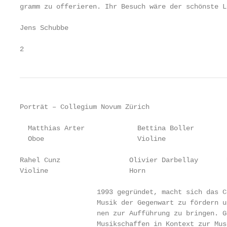
gramm zu offerieren. Ihr Besuch wäre der schönste Lo
Jens Schubbe

2                                                  
Porträt – Collegium Novum Zürich

  Matthias Arter             Bettina Boller        
  Oboe                       Violine               
Rahel Cunz                 Olivier Darbellay       
Violine                    Horn                    
                   1993 gegründet, macht sich das C
                   Musik der Gegenwart zu fördern u
                   nen zur Aufführung zu bringen. G
                   Musikschaffen in Kontext zur Mus