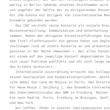
wärtig in Berlin lebende Jonathan Stockhammer wird 
von ungefähr der Hälfte der zu dirigierenden Konzer
Mit ihm konnte ein Dirigent von internationalem Ren
Ensemble gebunden werden.

   Das CNZ versteht seine Konzerte als soziale Erei
Wissensvermittlung, Kommunikation und Unterhaltung 
sammen. Neben den obligaten Konzerteinführungen bie
dem Titel «TiefenLausch» ein ganzes Paket von begle
staltungen rund um unsere Konzerte an und präsentie
ponisten in der Reihe «Newcomer ». Bei allen Konzer
mit einem auf das jeweilige Konzert abgestimmten Ca
sich unser Publikum wohlfühlt und oft noch lange na
das Erlebte diskutiert.

   Internationale Ausstrahlung erreicht das Collegi
seinen Gastspielen und Kooperationsprojekten. Wicht
sind dabei die Casa da Música in Porto, das Österre
für Neue Musik ( Salzburg ), das Ensemble Contrecha
das Experimentalstudio des SWR in Freiburg. Reisen 
ble nach Madrid, Porto, Freiburg im Breisgau, Genf,
und New York.

   Wir hoffen, Ihnen in unserer Jubiläumssaison ein