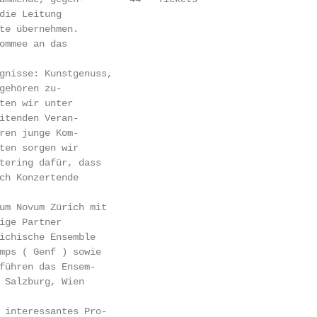
die Leitung

te übernehmen.

ommee an das

gnisse: Kunstgenuss,

gehören zu-

ten wir unter

itenden Veran-

ren junge Kom-

ten sorgen wir

tering dafür, dass

ch Konzertende

um Novum Zürich mit

ige Partner

ichische Ensemble

mps ( Genf ) sowie

führen das Ensem-

 Salzburg, Wien

 interessantes Pro-
