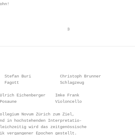
hn!

                            3
  Stefan Buri            Christoph Brunner

  Fagott                 Schlagzeug

Ulrich Eichenberger    Imke Frank

Posaune                Violoncello

ollegium Novum Zürich zum Ziel,

nd in hochstehenden Interpretatio-

leichzeitig wird das zeitgenössische

ik vergangener Epochen gestellt.
