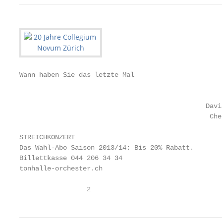
Wann haben Sie das letzte Mal

                                                   
                                               Davi
                                                Che
STREICHKONZERT

Das Wahl-Abo Saison 2013/14: Bis 20% Rabatt.

Billettkasse 044 206 34 34

tonhalle-orchester.ch

                 2