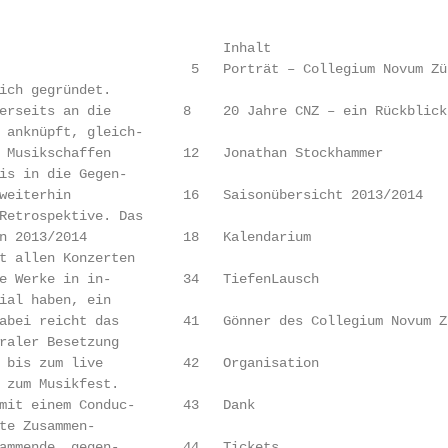
                            Inhalt

                        5   Porträt – Collegium Novum Zür
ich gegründet.

erseits an die         8    20 Jahre CNZ – ein Rückblick

 anknüpft, gleich-

 Musikschaffen         12   Jonathan Stockhammer

is in die Gegen-

weiterhin              16   Saisonübersicht 2013/2014

Retrospektive. Das

n 2013/2014            18   Kalendarium

t allen Konzerten

e Werke in in-         34   TiefenLausch

ial haben, ein

abei reicht das        41   Gönner des Collegium Novum Zü
raler Besetzung

 bis zum live          42   Organisation

 zum Musikfest.

mit einem Conduc-      43   Dank

te Zusammen-

ammende, gegen-        44   Tickets
