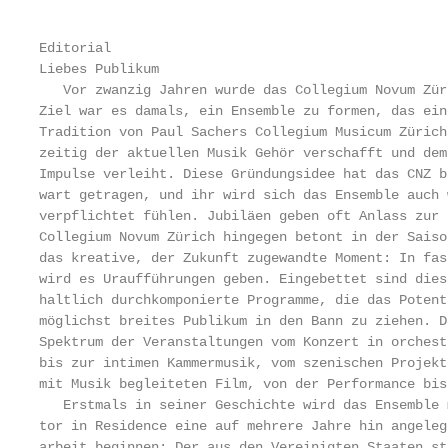
Editorial                                          
Liebes Publikum                                    
   Vor zwanzig Jahren wurde das Collegium Novum Zür
Ziel war es damals, ein Ensemble zu formen, das ein
Tradition von Paul Sachers Collegium Musicum Zürich
zeitig der aktuellen Musik Gehör verschafft und dem
Impulse verleiht. Diese Gründungsidee hat das CNZ b
wart getragen, und ihr wird sich das Ensemble auch 
verpflichtet fühlen. Jubiläen geben oft Anlass zur 
Collegium Novum Zürich hingegen betont in der Saiso
das kreative, der Zukunft zugewandte Moment: In fas
wird es Uraufführungen geben. Eingebettet sind dies
haltlich durchkomponierte Programme, die das Potent
möglichst breites Publikum in den Bann zu ziehen. D
Spektrum der Veranstaltungen vom Konzert in orchest
bis zur intimen Kammermusik, vom szenischen Projekt
mit Musik begleiteten Film, von der Performance bis
   Erstmals in seiner Geschichte wird das Ensemble 
tor in Residence eine auf mehrere Jahre hin angeleg
arbeit beginnen: Der aus den Vereinigten Staaten st