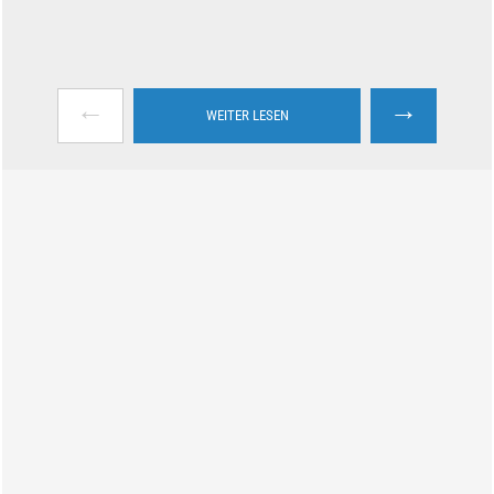
←
→
WEITER LESEN