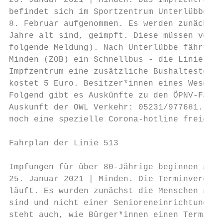
25. Januar 2021 | Minden. Das Impfzentrum f
befindet sich im Sportzentrum Unterlübbe (G
8. Februar aufgenommen. Es werden zunächst 
Jahre alt sind, geimpft. Diese müssen vorhe
folgende Meldung). Nach Unterlübbe fährt ab
Minden (ZOB) ein Schnellbus - die Linie 513
Impfzentrum eine zusätzliche Bushaltestelle
kostet 5 Euro. Besitzer*innen eines Weser-W
Folgend gibt es Auskünfte zu den ÖPNV-Fahrp
Auskunft der OWL Verkehr: 05231/977681. Zus
noch eine spezielle Corona-hotline freigesc
Fahrplan der Linie 513

Impfungen für über 80-Jährige beginnen am 8
25. Januar 2021 | Minden. Die Terminvergabe
läuft. Es wurden zunächst die Menschen ange
sind und nicht einer Senioreneinrichtung/ei
steht auch, wie Bürger*innen einen Termin v