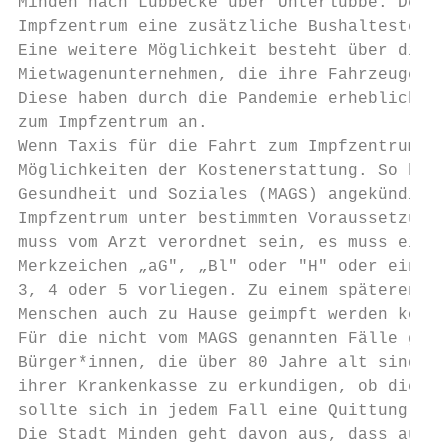
Minden nach Lübbecke über Unterlübbe. Der K
Impfzentrum eine zusätzliche Bushaltestelle
Eine weitere Möglichkeit besteht über die o
Mietwagenunternehmen, die ihre Fahrzeuge „c
Diese haben durch die Pandemie erhebliche E
zum Impfzentrum an.

Wenn Taxis für die Fahrt zum Impfzentrum ge
Möglichkeiten der Kostenerstattung. So hat 
Gesundheit und Soziales (MAGS) angekündigt,
Impfzentrum unter bestimmten Voraussetzunge
muss vom Arzt verordnet sein, es muss ein S
Merkzeichen „aG", „Bl" oder "H" oder ein Ei
3, 4 oder 5 vorliegen. Zu einem späteren Ze
Menschen auch zu Hause geimpft werden könne
Für die nicht vom MAGS genannten Fälle gibt
Bürger*innen, die über 80 Jahre alt sind, d
ihrer Krankenkasse zu erkundigen, ob diese 
sollte sich in jedem Fall eine Quittung aus
Die Stadt Minden geht davon aus, dass auch 