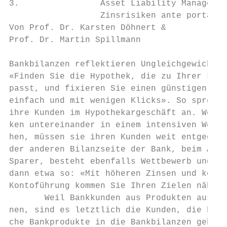
3.                Asset Liability Managemen
                  Zinsrisiken ante portas

Von Prof. Dr. Karsten Döhnert &            
Prof. Dr. Martin Spillmann                 
                                           
Bankbilanzen reflektieren Ungleichgewichte 
«Finden Sie die Hypothek, die zu Ihrer Lebe
passt, und fixieren Sie einen günstigen Zin
einfach und mit wenigen Klicks». So spreche
ihre Kunden im Hypothekargeschäft an. Weil 
ken untereinander in einem intensiven Wettb
hen, müssen sie ihren Kunden weit entgegeng
der anderen Bilanzseite der Bank, beim Ange
Sparer, besteht ebenfalls Wettbewerb und es
dann etwa so: «Mit höheren Zinsen und koste
Kontoführung kommen Sie Ihren Zielen näher»
       Weil Bankkunden aus Produkten auswäh
nen, sind es letztlich die Kunden, die best
che Bankprodukte in die Bankbilanzen gebuch