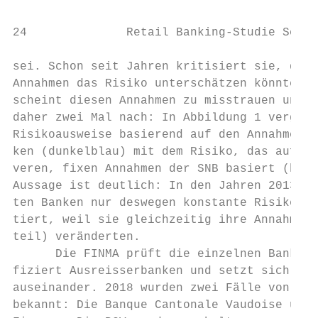
24              Retail Banking-Studie Schweiz 2018                                                                                   25                 Asset Liability Management heute – Zinsrisiken ante portas

sei. Schon seit Jahren kritisiert sie, dass bankeigene              3.2 Neue Vorschriften am Horizont                                Eine Erleichterung bietet die FINMA z.B. zum dritten                          Überarbeitete Meldepflicht an die Behörden
Annahmen das Risiko unterschätzen könnten. Die SNB                                                                                   Punkt obiger Auflistung an: Sie verlangt nicht, dass die                      Die Banken müssen – wie bereits heute – ihre Zins-
scheint diesen Annahmen zu misstrauen und rechnet                   Internationale und Schweizer Standards                           Risikotoleranz für die Barwert- und Ertragsperspek-                           risikopositionen im Bankbuch der Finma einreichen.
daher zwei Mal nach: In Abbildung 1 vergleicht sie die              Der Basler Ausschuss definiert zahlreiche Grundsätze             tive, sondern «mindestens für die Barwertperspektive»                         Das auszufüllende Formular gleicht dem Beispiel der
Risikoausweise basierend auf den Annahmen der Ban-                  zum ALM. Abbildung 2 fasst deren wichtigste zusam-               formuliert wird. Auch sieht sie für mittelgrosse Banken                       Tabelle 3, ist allerdings gegenüber heute wesentlich
ken (dunkelblau) mit dem Risiko, das auf konservati-                men.                                                             eine De-Minimis-Regel vor: Banken der Aufsichtska-                            umfangreicher und komplexer.
veren, fixen Annahmen der SNB basiert (hellblau). Die                                                                                tegorie 3 mit kleinem Zinsengeschäft und geringen
Aussage ist deutlich: In den Jahren 2013 bis 2015 hat-                                                     