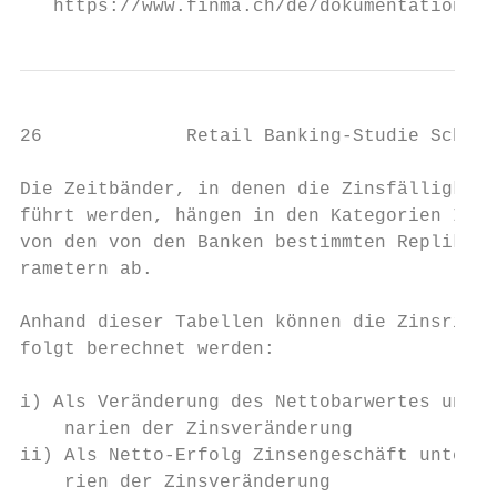
26             Retail Banking-Studie Schwei
Die Zeitbänder, in denen die Zinsfälligkeit
führt werden, hängen in den Kategorien II b
von den von den Banken bestimmten Replikati
rametern ab.                               
                                           
Anhand dieser Tabellen können die Zinsrisik
folgt berechnet werden:                    
                                           
i) Als Veränderung des Nettobarwertes unter
    narien der Zinsveränderung             
ii) Als Netto-Erfolg Zinsengeschäft unter d
    rien der Zinsveränderung               