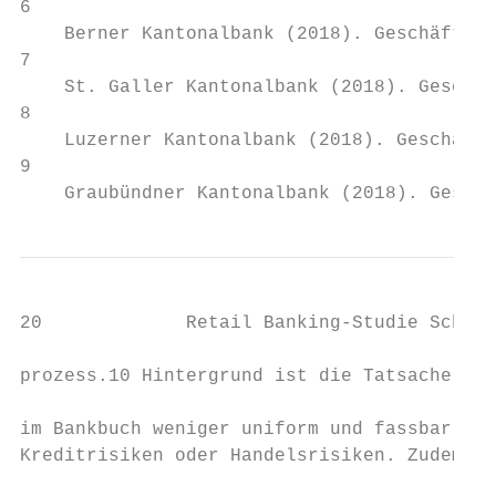
6

    Berner Kantonalbank (2018). Geschäftsbe
7

    St. Galler Kantonalbank (2018). Geschäf
8

    Luzerner Kantonalbank (2018). Geschäfts
9

    Graubündner Kantonalbank (2018). Geschä
20             Retail Banking-Studie Schweiz 2018                                                                              21                 Asset Liability Management heute – Zinsrisiken ante portas

prozess.10 Hintergrund ist die Tatsache, dass Zinsrisiken           für den Fall steigender Marktzinsen. Wollen Banken                                                                                                       Eigenmittelsensitivität bei +1%
                                                                                                                                Bank                                           Bilanzsumme              Eigenmittel
im Bankbuch weniger uniform und fassbar sind als                    diese begrenzen, müssen sie aktiv absichern.                                                                                                                     Zinsanstieg*;**
Kreditrisiken oder Handelsrisiken. Zudem gibt es natio-           – Nach wie vor dominiert Volumenwachstum als Stra-                                                                                                                         in % des Marktwerts
                                                                                                                                                                           Buchwert in CHF Mrd.     Buchwert in CHF Mrd.    in CHF Mio.
nale Eigenheiten, sodass sich der Charakter dieser Risi-            tegie, um der Margenerosion entgegenzuwirken. Da-                                                                                                                           der Eigenmittel

ken stark von Land zu Land unterscheidet. Im Rahmen                 mit erhöht sich die Risikoexponierung und die Ban-          Aargauische Kantonalbank                           27.0                     2.3                13***                 0.40%
                                                                                                                                Freiburger Kantonalbank                            22.0           