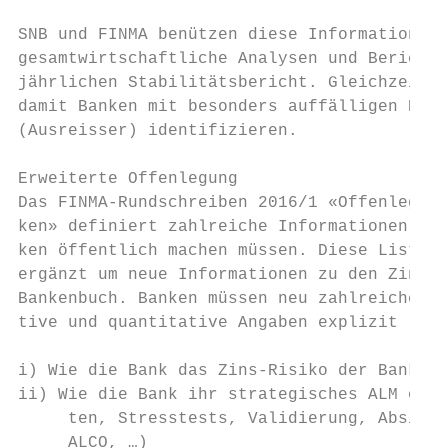
                                           
SNB und FINMA benützen diese Informationen 
gesamtwirtschaftliche Analysen und Berichte
jährlichen Stabilitätsbericht. Gleichzeitig
damit Banken mit besonders auffälligen Posi
(Ausreisser) identifizieren.               
                                           
Erweiterte Offenlegung                     
Das FINMA-Rundschreiben 2016/1 «Offenlegung
ken» definiert zahlreiche Informationen, we
ken öffentlich machen müssen. Diese Liste w
ergänzt um neue Informationen zu den Zinsri
Bankenbuch. Banken müssen neu zahlreiche qu
tive und quantitative Angaben explizit rapp
                                           
i) Wie die Bank das Zins-Risiko der Bankbil
ii) Wie die Bank ihr strategisches ALM orga
     ten, Stresstests, Validierung, Absiche
     ALCO, …)                              