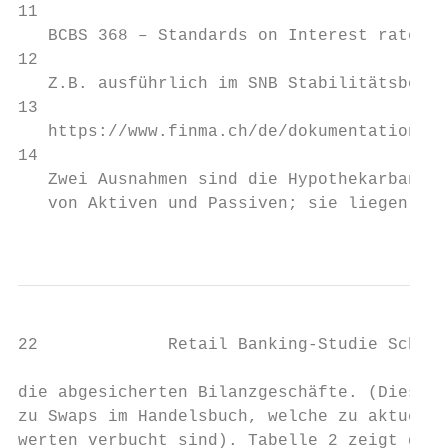
22             Retail Banking-Studie Schweiz 2018                                                                            23                                     Asset Liability Management heute – Zinsrisiken ante portas

die abgesicherten Bilanzgeschäfte. (Dies im Unterschied            sich in den letzten Jahren als teuer. Denn die zu zah-      hen. Es bleibt die Feststellung, dass diejenigen Ban-                              Das Risiko wäre dann ausgeglichen, wenn die Sensi-
zu Swaps im Handelsbuch, welche zu aktuellen Markt-                lenden langfristigen Zinsen waren stets teurer als die      ken, die sich während der letzten Jahre stets gegen                                tivität das Ausmass der Zielduration erreicht hat.
werten verbucht sind). Tabelle 2 zeigt das Ausmass der             erhaltenen variablen Zinsen. Auch fielen die Markt-         steigende Zinsen abgesichert hatten, bisher dafür                                  Nur wenige Banken nennen eine solche explizit.16
Derivatenutzung ausgewählter Banken im ALM 2017.                   zinsen seit Jahren kontinuierlich tiefer, was alle be-      nicht belohnt wurden. Im Gegenteil: Sicherheit hat                               – Zahlreiche Banken simulieren auch den künftigen
                                                                   reits früher abgeschlossenen Swaps relativ gesehen          bisher stets ihre Erträge belastet.                                                Zinsertrag unter verschiedenen Zinsszenarien. Dies
Einige Feststellungen:                                             noch teurer machte. Und seit der Einführung der Ne-       – Der Vollständigkeit halber zeigt Tabelle 2 auch rap-                               ist meist der Bruttoertrag, d.h. er enthält nebst dem
– Die meisten Banken nutzen – in Ergänzung zum Pro-                gativzinsen muss sogar auf beiden Seiten der Swap-          portierte Swap-Volume