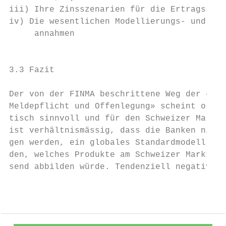
iii) Ihre Zinsszenarien für die Ertragssimu
iv) Die wesentlichen Modellierungs- und Par
     annahmen                              
                                           
                                           
3.3 Fazit                                  
                                           
Der von der FINMA beschrittene Weg der «erw
Meldepflicht und Offenlegung» scheint ordnu
tisch sinnvoll und für den Schweizer Markt 
ist verhältnismässig, dass die Banken nicht
gen werden, ein globales Standardmodell zu 
den, welches Produkte am Schweizer Markt ni
send abbilden würde. Tendenziell negative A