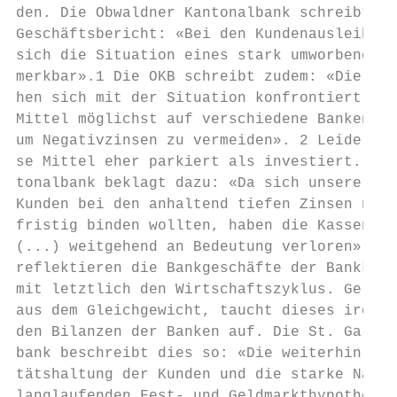
den. Die Obwaldner Kantonalbank schreibt in
Geschäftsbericht: «Bei den Kundenausleihung
sich die Situation eines stark umworbenen M
merkbar».1 Die OKB schreibt zudem: «Die Kun
hen sich mit der Situation konfrontiert, ih
Mittel möglichst auf verschiedene Banken zu
um Negativzinsen zu vermeiden». 2 Leider we
se Mittel eher parkiert als investiert. Die
tonalbank beklagt dazu: «Da sich unsere Kun
Kunden bei den anhaltend tiefen Zinsen nich
fristig binden wollten, haben die Kassenobl
(...) weitgehend an Bedeutung verloren». 3 
reflektieren die Bankgeschäfte der Bankkund
mit letztlich den Wirtschaftszyklus. Gerät 
aus dem Gleichgewicht, taucht dieses irgend
den Bilanzen der Banken auf. Die St. Galler
bank beschreibt dies so: «Die weiterhin hoh
tätshaltung der Kunden und die starke Nachf
langlaufenden Fest- und Geldmarkthypotheken