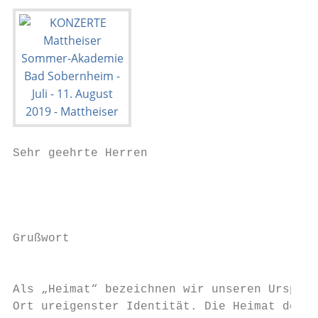
Sehr geehrte Herren

                                           
                                           
                                           
Grußwort                                   
                                           
                                           
Als „Heimat“ bezeichnen wir unseren Ursprun
Ort ureigenster Identität. Die Heimat der M