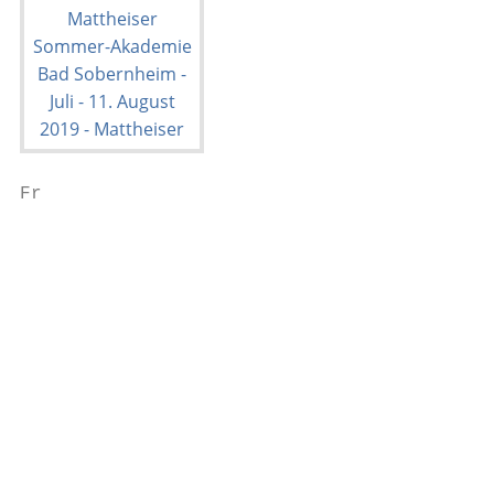
Fr

                                           
                                           
                                           
                                           
                                           
                                           
                                           
                                           
                                           