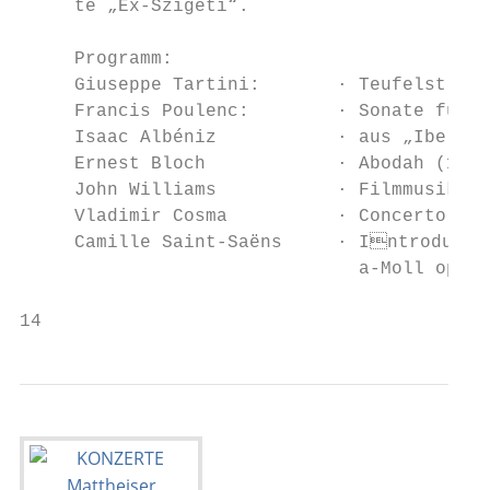
     te „Ex-Szigeti“.

     Programm:

     Giuseppe Tartini:       · Teufelstrill
     Francis Poulenc:        · Sonate für V
     Isaac Albéniz           · aus „Iberia“
     Ernest Bloch            · Abodah (1929
     John Williams           · Filmmusik au
     Vladimir Cosma          · Concerto de 
     Camille Saint-Saëns     · Introductio
                               a-Moll op. 2
14                                         