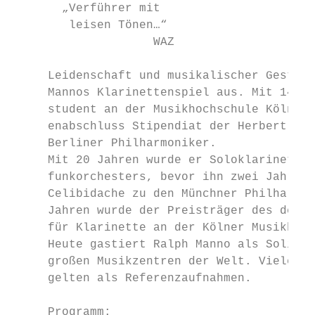
       „Verführer mit

        leisen Tönen…“

                    WAZ

     Leidenschaft und musikalischer Gestalt
     Mannos Klarinettenspiel aus. Mit 14 Ja
     student an der Musikhochschule Köln un
     enabschluss Stipendiat der Herbert-von
     Berliner Philharmoniker.

     Mit 20 Jahren wurde er Soloklarinettis
     funkorchesters, bevor ihn zwei Jahre s
     Celibidache zu den Münchner Philharmon
     Jahren wurde der Preisträger des deuts
     für Klarinette an der Kölner Musikhoch
     Heute gastiert Ralph Manno als Solist 
     großen Musikzentren der Welt. Viele se
     gelten als Referenzaufnahmen.

     Programm:
