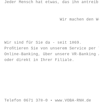
Jeder Mensch hat etwas, das ihn antreibt.  
                                           
                                           
                       Wir machen den Weg f
                                           
                                           
                                           
Wir sind für Sie da - seit 1869.           
Proﬁtieren Sie von unserem Service per Tele
Online-Banking, über unsere VR-Banking App 
oder direkt in Ihrer Filiale.              
                                           
                                           
                                           
                                           
                                           
                                           
Telefon 0671 378-0 • www.VOBA-RNH.de
