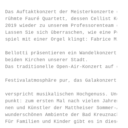
Das Auftaktkonzert der Meisterkonzerte gest
rühmte Fauré Quartett, dessen Cellist Konst
2019 wieder zu unserem Professorenteam gehö
Lassen Sie sich überraschen, wie eine Posau
spiel mit einer Orgel klingt: Fabrice Milli
                                           
Bellotti präsentieren ein Wandelkonzert der
beiden Kirchen unserer Stadt.

Das traditionelle Open-Air-Konzert auf dem 
                                           
Festivalatmosphäre pur, das Galakonzert mit
                                           
verspricht musikalischen Hochgenuss. Und ei
punkt: zum ersten Mal nach vielen Jahren ga
nen und Künstler der Mattheiser Sommer-Akad
wunderschönen Ambiente der Bad Kreuznacher 
Für Familien und Kinder gibt es in diesem J