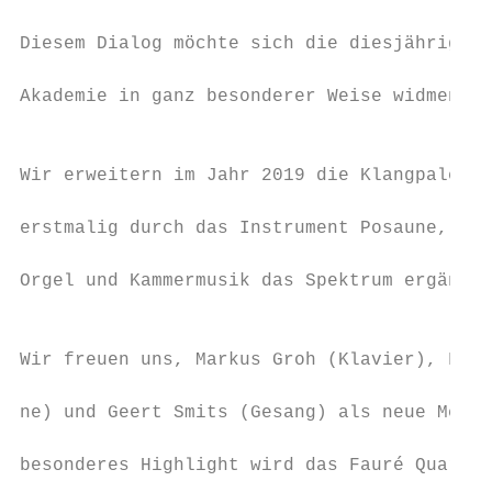
                                           
Diesem Dialog möchte sich die diesjährige M
                                           
Akademie in ganz besonderer Weise widmen.

                                           
                                           
Wir erweitern im Jahr 2019 die Klangpalette
                                           
erstmalig durch das Instrument Posaune, woz
                                           
Orgel und Kammermusik das Spektrum ergänzen
                                           
Wir freuen uns, Markus Groh (Klavier), Fabr
                                           
ne) und Geert Smits (Gesang) als neue Meist
                                           
besonderes Highlight wird das Fauré Quartet