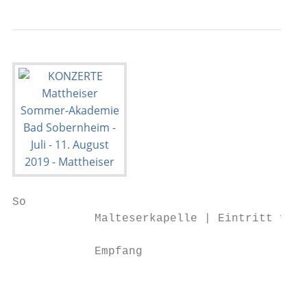
So

            Malteserkapelle | Eintritt frei

            Empfang                        
                                           
                                           