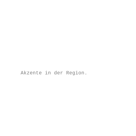
                                           
                                           
                                           
                                           
                                           
                                           
                                           
     Akzente in der Region.                
                                           
                                           
                                           
                                           
                                           
                                           
                                           
                                           