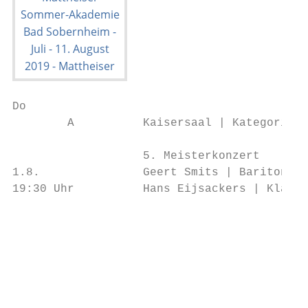
Do

        A          Kaisersaal | Kategorie A

                   5. Meisterkonzert

1.8.               Geert Smits | Bariton

19:30 Uhr          Hans Eijsackers | Klavie
                                           
                                           
                                           
                                           
                                           
                                           
                                           