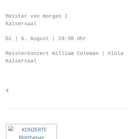
                                           
                                           
Meister von morgen I

Kaisersaal

                                           
Di | 6. August | 19:30 Uhr

                                           
Meisterkonzert William Coleman | Viola

Kaisersaal

                                           
                                           
4                                          