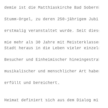
                                           
demie ist die Matthiaskirche Bad Sobernheim
                                           
Stumm-Orgel, zu deren 250-jährigem Jubiläum
                                           
erstmalig veranstaltet wurde. Seit diesem B
                                           
mie mehr als 30 Jahre mit Meisterklassen un
Stadt heraus in die Leben vieler einzelner 
                                           
Besucher und Einheimischer hineingestrahlt,
                                           
musikalischer und menschlicher Art haben un
                                           
erfüllt und bereichert.

                                           
                                           
Heimat definiert sich aus dem Dialog mit de
                                           