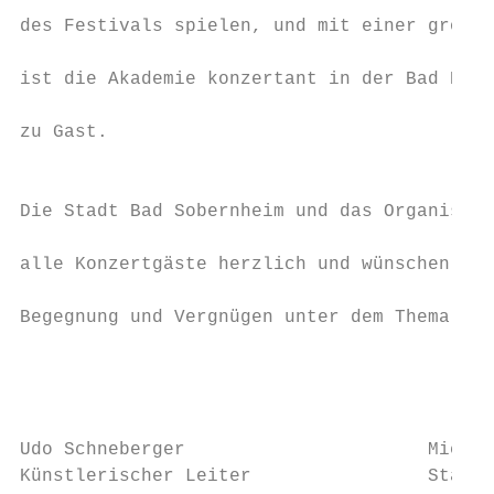
                                           
des Festivals spielen, und mit einer größer
                                           
ist die Akademie konzertant in der Bad Kreu
                                           
zu Gast.

                                           
                                           
Die Stadt Bad Sobernheim und das Organisati
                                           
alle Konzertgäste herzlich und wünschen vie
                                           
Begegnung und Vergnügen unter dem Thema „He
                                           
                                           
                                           
Udo Schneberger                      Michae
Künstlerischer Leiter                Stadtb