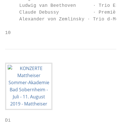
     Ludwig van Beethoven      · Trio Es-Du
     Claude Debussy            · Première R
     Alexander von Zemlinsky · Trio d-Moll 
10                                         
Di
