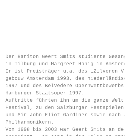
                                           
                                           
                                           
                                           
                                           
                                           
                                           
Der Bariton Geert Smits studierte Gesang be
in Tilburg und Margreet Honig in Amsterdam.
Er ist Preisträger u.a. des „Zilveren Vrien
gebouw Amsterdam 1993, des niederländischen
1997 und des Belvedere Opernwettbewerbs der
Hamburger Staatsoper 1997.                 
Auftritte führten ihn um die ganze Welt, u.
Festival, zu den Salzburger Festspielen unt
und Sir John Eliot Gardiner sowie nach Japa
Philharmonikern.                           
Von 1998 bis 2003 war Geert Smits an der Wi