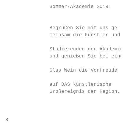
               Sommer-Akademie 2019!

                                           
               Begrüßen Sie mit uns ge-    
               meinsam die Künstler und    
                                           
               Studierenden der Akademie   
               und genießen Sie bei einem  
                                           
               Glas Wein die Vorfreude

                                           
               auf DAS künstlerische

               Großereignis der Region.

                                           
                                           
8                                          