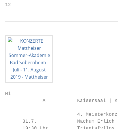
12                                         
Mi

             A           Kaisersaal | Kateg
                         4. Meisterkonzert

      31.7.              Nachum Erlich | Vi
      19:30 Uhr          Triantafyllos Liot