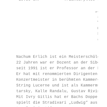
                                      „…erw
                                       als 
                                       Virt
                                       mit 
                                       hals
                                       gäng
                                           
     Nachum Erlich ist ein Meisterschüler v
     22 Jahren war er Dozent an der Sibeliu
     seit 1991 ist er Professor an der Hoch
     Er hat mit renommierten Dirigenten zus
     Konzertmeister in berühmten Kammerorch
     String Lucerne und ist als Kammermusik
     tarsky, Kalle Randalu, Gustav Rivinius
     Mit Ivry Gitlis hat er Bachs Doppelkon
     spielt die Stradivari „Ludwig“ aus dem