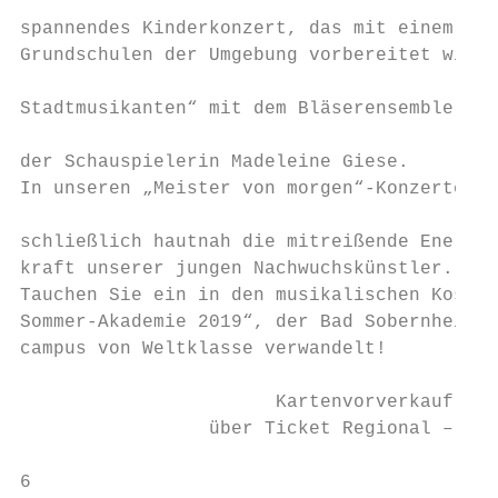
                                           
spannendes Kinderkonzert, das mit einem Wor
Grundschulen der Umgebung vorbereitet wird:
                                           
Stadtmusikanten“ mit dem Bläserensemble BRA
                                           
der Schauspielerin Madeleine Giese.

In unseren „Meister von morgen“-Konzerten e
                                           
schließlich hautnah die mitreißende Energie
kraft unserer jungen Nachwuchskünstler.    
Tauchen Sie ein in den musikalischen Kosmos
Sommer-Akademie 2019“, der Bad Sobernheim i
campus von Weltklasse verwandelt!          
                       Kartenvorverkauf ab 
                 über Ticket Regional – näh
6                                          