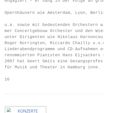
engagiert – er sang in der Folge an großen 
                                           
Opernhäusern wie Amsterdam, Lyon, Berlin, G
                                           
u.a. sowie mit bedeutenden Orchestern wie z
mer Concertgebouw Orchester und den Wiener 
unter Dirigenten wie Nikolaus Harnoncourt, 
Roger Norrington, Riccardo Chailly u.v.m.  
Liederabendprogramme und CD-Aufnahmen entst
renommierten Pianisten Hans Eijsackers und 
2007 hat Geert Smits eine Gesangsprofessur 
für Musik und Theater in Hamburg inne.

16                                         