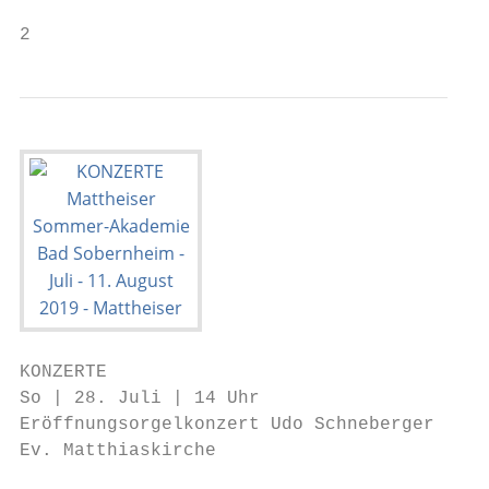
2                                          
KONZERTE

So | 28. Juli | 14 Uhr                     
Eröffnungsorgelkonzert Udo Schneberger | Or
Ev. Matthiaskirche                         
                                           