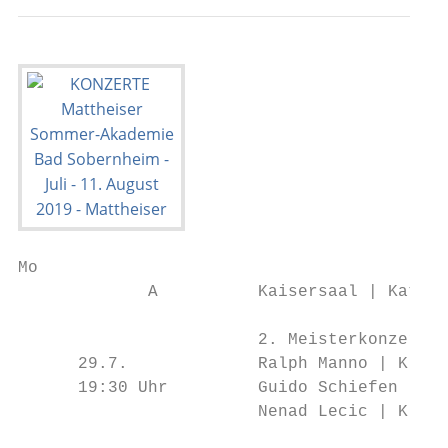
Mo

             A          Kaisersaal | Katego
                        2. Meisterkonzert

      29.7.             Ralph Manno | Klari
      19:30 Uhr         Guido Schiefen | Vi
                        Nenad Lecic | Klavi