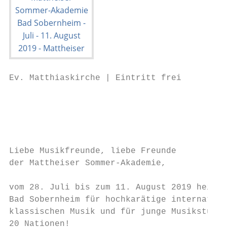
Ev. Matthiaskirche | Eintritt frei

                                           
                                           
                                           
Liebe Musikfreunde, liebe Freunde

der Mattheiser Sommer-Akademie,

                                           
vom 28. Juli bis zum 11. August 2019 heißt 
Bad Sobernheim für hochkarätige internation
klassischen Musik und für junge Musikstudie
20 Nationen!                               