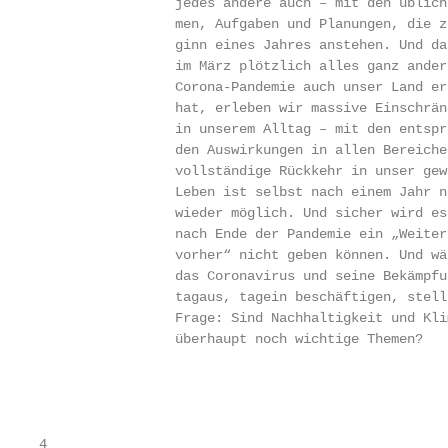
                 jedes andere auch – mit den üblich
                 men, Aufgaben und Planungen, die z
                 ginn eines Jahres anstehen. Und da
                 im März plötzlich alles ganz ander
                 Corona-Pandemie auch unser Land er
                 hat, erleben wir massive Einschrän
                 in unserem Alltag – mit den entspr
                 den Auswirkungen in allen Bereiche
                 vollständige Rückkehr in unser gew
                 Leben ist selbst nach einem Jahr n
                 wieder möglich. Und sicher wird es
                 nach Ende der Pandemie ein „Weiter
                 vorher“ nicht geben können. Und wä
                 das Coronavirus und seine Bekämpfu
                 tagaus, tagein beschäftigen, stell
                 Frage: Sind Nachhaltigkeit und Kli
                 überhaupt noch wichtige Themen?   
                                                   
                                                   
                                                   
4