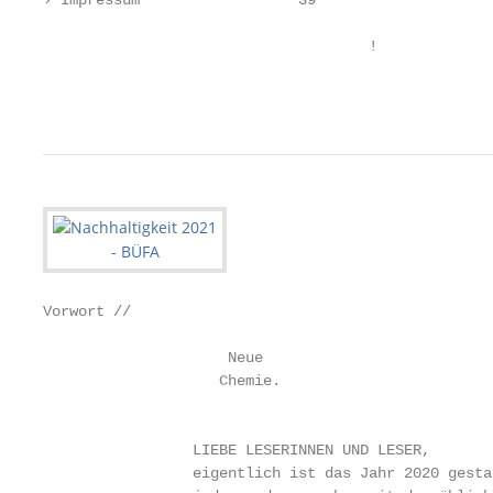
› Impressum                  39

                                     !

                                                   
Vorwort //

                     Neue

                    Chemie.

                                                   
                 LIEBE LESERINNEN UND LESER,       
                 eigentlich ist das Jahr 2020 gesta