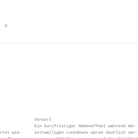
  3
              Vorwort

              Ein kurzfristiger Nebeneffekt während der

rtet wie      zeitweiligen Lockdowns waren deutlich ver-
