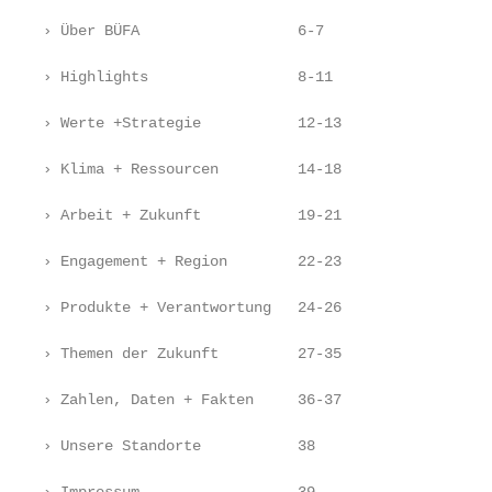
› Über BÜFA                  6-7

› Highlights                 8-11

› Werte +Strategie           12-13

› Klima + Ressourcen         14-18

› Arbeit + Zukunft           19-21

› Engagement + Region        22-23

› Produkte + Verantwortung   24-26

› Themen der Zukunft         27-35

› Zahlen, Daten + Fakten     36-37

› Unsere Standorte           38
