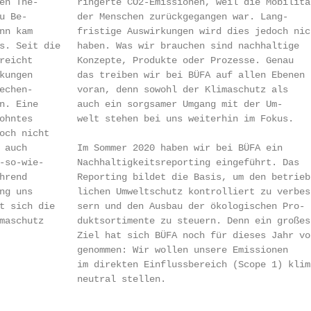
en The-       ringerte CO2-Emissionen, weil die Mobilität
u Be-         der Menschen zurückgegangen war. Lang-

nn kam        fristige Auswirkungen wird dies jedoch nich
s. Seit die   haben. Was wir brauchen sind nachhaltige

reicht        Konzepte, Produkte oder Prozesse. Genau

kungen        das treiben wir bei BÜFA auf allen Ebenen

echen-        voran, denn sowohl der Klimaschutz als

n. Eine       auch ein sorgsamer Umgang mit der Um-

ohntes        welt stehen bei uns weiterhin im Fokus.

och nicht

 auch         Im Sommer 2020 haben wir bei BÜFA ein

-so-wie-      Nachhaltigkeitsreporting eingeführt. Das

hrend         Reporting bildet die Basis, um den betrieb-
ng uns        lichen Umweltschutz kontrolliert zu verbes-
t sich die    sern und den Ausbau der ökologischen Pro-

maschutz      duktsortimente zu steuern. Denn ein großes

              Ziel hat sich BÜFA noch für dieses Jahr vor
              genommen: Wir wollen unsere Emissionen

              im direkten Einflussbereich (Scope 1) klima
              neutral stellen.
