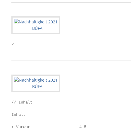
2
// Inhalt

Inhalt

› Vorwort                    4-5
