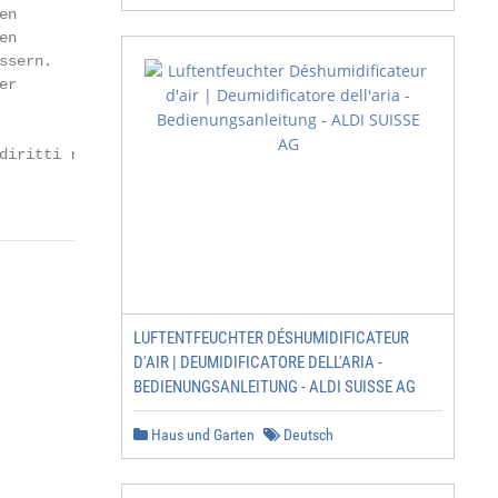
n

n

sern.

r

diritti riservati

                     P.5
LUFTENTFEUCHTER DÉSHUMIDIFICATEUR
D'AIR | DEUMIDIFICATORE DELL'ARIA -
BEDIENUNGSANLEITUNG - ALDI SUISSE AG
Haus und Garten
Deutsch