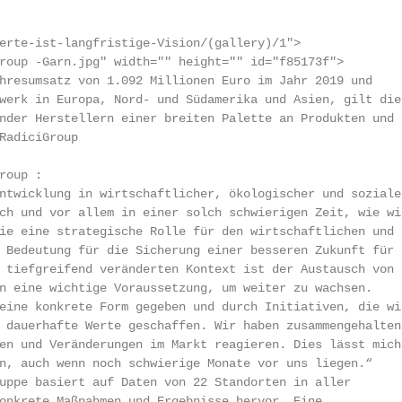
erte-ist-langfristige-Vision/(gallery)/1">

roup -Garn.jpg" width="" height="" id="f85173f">

hresumsatz von 1.092 Millionen Euro im Jahr 2019 und

werk in Europa, Nord- und Südamerika und Asien, gilt die

nder Herstellern einer breiten Palette an Produkten und

RadiciGroup

oup :

ntwicklung in wirtschaftlicher, ökologischer und sozialer
ch und vor allem in einer solch schwierigen Zeit, wie wir
ie eine strategische Rolle für den wirtschaftlichen und s
 Bedeutung für die Sicherung einer besseren Zukunft für

 tiefgreifend veränderten Kontext ist der Austausch von

n eine wichtige Voraussetzung, um weiter zu wachsen.

eine konkrete Form gegeben und durch Initiativen, die wir
 dauerhafte Werte geschaffen. Wir haben zusammengehalten

en und Veränderungen im Markt reagieren. Dies lässt mich

n, auch wenn noch schwierige Monate vor uns liegen.“

uppe basiert auf Daten von 22 Standorten in aller

onkrete Maßnahmen und Ergebnisse hervor. Eine
