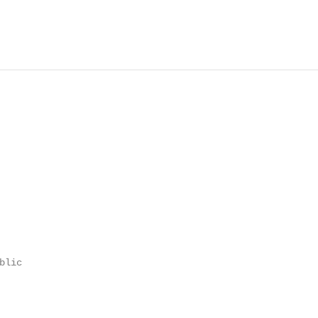
lic

                                                        