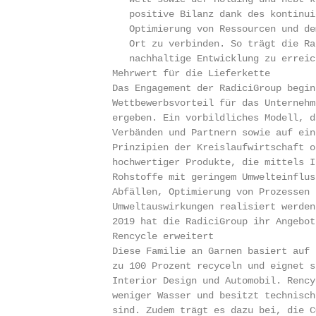
                  positive Bilanz dank des kontinui
                  Optimierung von Ressourcen und de
                  Ort zu verbinden. So trägt die Ra
                  nachhaltige Entwicklung zu erreich
               Mehrwert für die Lieferkette

               Das Engagement der RadiciGroup begin
               Wettbewerbsvorteil für das Unternehm
               ergeben. Ein vorbildliches Modell, d
               Verbänden und Partnern sowie auf ein
               Prinzipien der Kreislaufwirtschaft o
               hochwertiger Produkte, die mittels I
               Rohstoffe mit geringem Umwelteinflus
               Abfällen, Optimierung von Prozessen 
               Umweltauswirkungen realisiert werden.
               2019 hat die RadiciGroup ihr Angebot
               Rencycle erweitert

               Diese Familie an Garnen basiert auf 
               zu 100 Prozent recyceln und eignet s
               Interior Design und Automobil. Rency
               weniger Wasser und besitzt technisch
               sind. Zudem trägt es dazu bei, die C