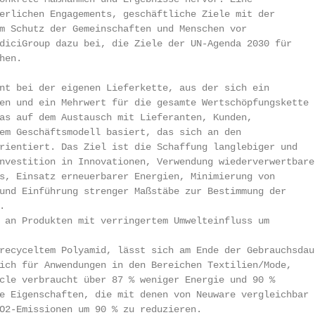
erlichen Engagements, geschäftliche Ziele mit der

m Schutz der Gemeinschaften und Menschen vor

diciGroup dazu bei, die Ziele der UN-Agenda 2030 für

en.

nt bei der eigenen Lieferkette, aus der sich ein

en und ein Mehrwert für die gesamte Wertschöpfungskette

as auf dem Austausch mit Lieferanten, Kunden,

em Geschäftsmodell basiert, das sich an den

rientiert. Das Ziel ist die Schaffung langlebiger und

nvestition in Innovationen, Verwendung wiederverwertbarer
s, Einsatz erneuerbarer Energien, Minimierung von

und Einführung strenger Maßstäbe zur Bestimmung der



 an Produkten mit verringertem Umwelteinfluss um

recyceltem Polyamid, lässt sich am Ende der Gebrauchsdaue
ich für Anwendungen in den Bereichen Textilien/Mode,

cle verbraucht über 87 % weniger Energie und 90 %

e Eigenschaften, die mit denen von Neuware vergleichbar

O2-Emissionen um 90 % zu reduzieren.
