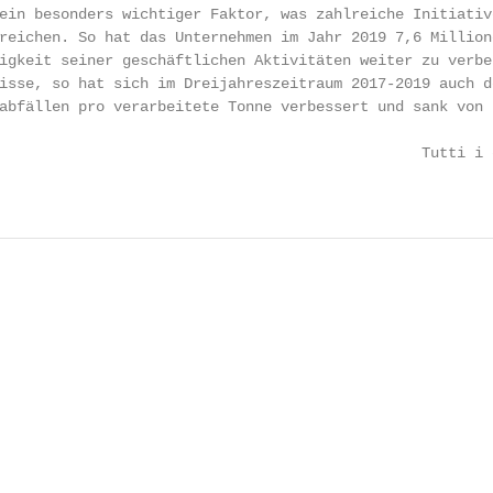
ein besonders wichtiger Faktor, was zahlreiche Initiative
reichen. So hat das Unternehmen im Jahr 2019 7,6 Millione
igkeit seiner geschäftlichen Aktivitäten weiter zu verbes
isse, so hat sich im Dreijahreszeitraum 2017-2019 auch de
abfällen pro verarbeitete Tonne verbessert und sank von

                                                Tutti i 
                                                        