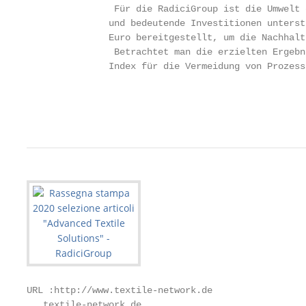
                Für die RadiciGroup ist die Umwelt 
               und bedeutende Investitionen unterst
               Euro bereitgestellt, um die Nachhalt
                Betrachtet man die erzielten Ergebn
               Index für die Vermeidung von Prozess
                                                   
                                                   
URL :http://www.textile-network.de

   textile-network.de
