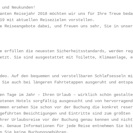
 und Neukunden!                                         
anten Reisejahr 2018 möchten wir uns für Ihre Treue bedan
19 mit aktuellen Reisezielen vorstellen.

e Reiseangebote dabei, und freuen uns sehr, Sie in unsere
e erfüllen die neuesten Sicherheitsstandards, werden rege
etzt. Sie sind ausgestattet mit Toilette, Klimaanlage, e
deo. Auf den bequemen und verstellbaren Schlafsesseln mit
 Sie auch bei längeren Fahrtetappen ausgeruht und entspa
en Tage im Jahr – Ihren Urlaub – wirklich schön gestalten
otenen Hotels sorgfältig ausgesucht und von hervorragende
mmen ersehen Sie schon vor der Buchung die konkret reserv
geführten Besichtigungen und Eintritte sind zum größten 
hrer Urlaubsreise vor der Buchung genau kennen und nicht 
n. Genaue Informationen für jede Reise entnehmen Sie bitt
n Sie keine Buchungsgebühren.
