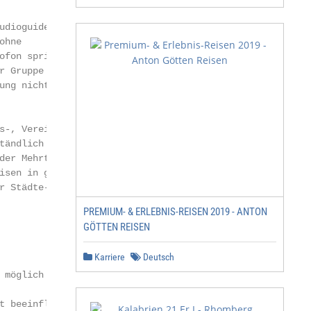
dioguide-

hne

fon spricht,

r Gruppe entfernen.

ung nicht einschränken.

s-, Vereins- oder Schi-

tändlich überneh-

der Mehrtagesreise.

sen in ganz

r Städte-, Rund- und

PREMIUM- & ERLEBNIS-REISEN 2019 - ANTON
GÖTTEN REISEN
Karriere
Deutsch
möglich

t beeinflussbaren Gründen behalten wir
