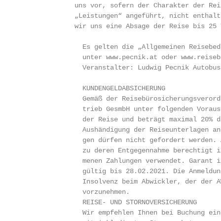
              uns vor, sofern der Charakter der Rei
              „Leistungen“ angeführt, nicht enthalt
              wir uns eine Absage der Reise bis 25 
                Es gelten die „Allgemeinen Reisebed
                unter www.pecnik.at oder www.reiseb
                Veranstalter: Ludwig Pecnik Autobus
                KUNDENGELDABSICHERUNG

                Gemäß der Reisebürosicherungsverord
                trieb GesmbH unter folgenden Voraus
                der Reise und beträgt maximal 20% d
                Aushändigung der Reiseunterlagen an
                gen dürfen nicht gefordert werden. 
                zu deren Entgegennahme berechtigt i
                menen Zahlungen verwendet. Garant i
                gültig bis 28.02.2021. Die Anmeldun
                Insolvenz beim Abwickler, der der A
                vorzunehmen.

                REISE- UND STORNOVERSICHERUNG

                Wir empfehlen Ihnen bei Buchung ein