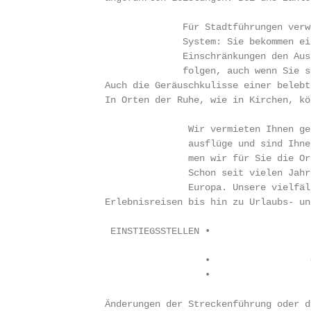
                            Für Stadtführungen verw
                            System: Sie bekommen ei
                            Einschränkungen den Aus
                            folgen, auch wenn Sie s
              Auch die Geräuschkulisse einer belebt
              In Orten der Ruhe, wie in Kirchen, kö
                             Wir vermieten Ihnen ge
                             ausflüge und sind Ihne
                             men wir für Sie die Or
                             Schon seit vielen Jahr
                             Europa. Unsere vielfäl
              Erlebnisreisen bis hin zu Urlaubs- un
               EINSTIEGSSTELLEN •                  
               		                                  (mit Abstellmöglichkeit für Ihren PKW)

                                •                  
                                •                  
              Änderungen der Streckenführung oder d