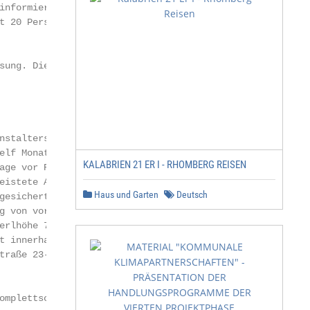
informiert. Eintrittspreise sind, wenn nicht unter

t 20 Personen. Bei Nichterreichen behalten

sung. Diese erhalten Sie in unserem Büro,

nstalters Ludwig Pecnik Autobusbe-

elf Monate vor dem vereinbarten Ende

KALABRIEN 21 ER I - RHOMBERG REISEN
age vor Reiseantritt – Zug um Zug gegen

eistete Anzahlungen bzw. Restzahlun-

Haus und Garten
Deutsch
gesichert, in dem der Reiseveranstalter

g von vorschriftsmäßig entgegengenom-

erlhöhe 71, mit einer Bankgarantie,

t innerhalb von 8 Wochen ab Eintritt einer

traße 23-25, 1120 Wien, Tel.: 01 525 03-250,

omplettschutz Reiseversicherung
