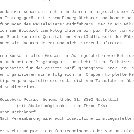
enden wir schon seit mehreren Jahren erfolgreich unser Au
n Empfangsgerät mit einem Einweg-Ohrhörer und können so o
führungen des Reiseleiters/Stadtführers, der in ein Mikro
ich zum Beispiel zum Fotografieren ein paar Meter von de
en Stadt kann die Qualität und Verständlichkeit der Führ
nnen wir dadurch dezent und nicht-störend auftreten.

rne Busse in allen Größen für Auflugsfahrten wie Betrieb
n auch bei der Programmgestaltung behilflich. Selbstvers
ganisation für das gesamte Ausflugsprogramm Ihrer Ein- o
en organisieren wir erfolgreich für Gruppen komplette Rei
tige Angebotspalette erstreckt sich von Tagesfahrten übe
d Studienreisen.

Reisebüro Pecnik, Schemerlhöhe 31, 8302 Nestelbach

Graz Ostbahnhof

Nach Vereinbarung sind auch zusätzliche Einstiegsstellen 
er Nächtigungsorte aus fahrtechnischen oder von uns nich