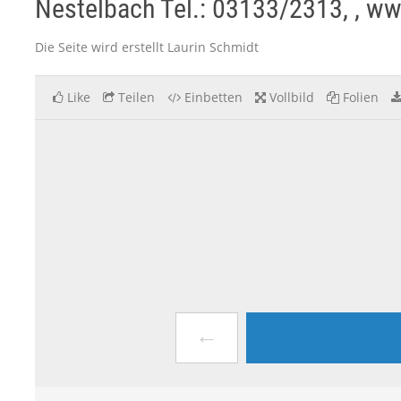
Nestelbach Tel.: 03133/2313, , www
Die Seite wird erstellt Laurin Schmidt
Like
Teilen
Einbetten
Vollbild
Folien
←