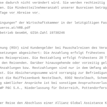
se dadurch nicht verändert wird. Sie werden rechtzeitig 
en. Die Mindestteilnehmeranzahl unserer Busreisen beträg
Tage vor Abreise vor.

ingungen“ der Wirtschaftskammer in der letztgültigen Fas
ueros.at/ARB.pdf

betrieb GesmbH, GISA-Zahl 19738246

nung (RSV) sind Kundengelder bei Pauschalreisen des Vera
setzungen abgesichert: Die Anzahlung erfolgt frühestens 
es Reisepreises. Die Restzahlung erfolgt frühestens 20 T
 den Reisenden. Darüber hinausgehende oder vorzeitig gel
Anzahlungen bzw. Restzahlungen sind nur in dem Umfang ab
st. Die Absicherungssumme wird vorrangig zur Befriedigun
st die Raiffeisenbank Nestelbach, 8302 Nestelbach, Schem
g sämtlicher Ansprüche ist bei sonstigem Anspruchsverlus
WP P&C S.A., Niederlassung für Österreich, Pottendorfers
er Reise den Abschluss einer Allianz Global Assistance K