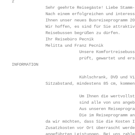
2

              Sehr geehrte Reisegäste! Liebe Stamm-
              Nach einem erfolgreichen und interess
              Ihnen unser neues Busreiseprogramm 20
              Wir hoffen, es sind für Sie attraktiv
              Reisebussen begrüßen zu dürfen.

              Ihr Reisebüro Pecnik

              Melitta und Franz Pecnik

                            Unsere Komfortreisebuss
                            prüft, gewartet und ers
INFORMATION

                            Kühlschrank, DVD und Vi
              Sitzabstand, mindestens 85 cm, kommen
                            Um Ihnen die wertvollst
                            sind alle von uns angeb
                            Aus unseren Reiseprogra
                            Die im Reiseprogramm an
              da wir möchten, dass Sie die Kosten I
              Zusatzkosten vor Ort überrascht werde
              angeführten Leistungen. Bei uns zahle