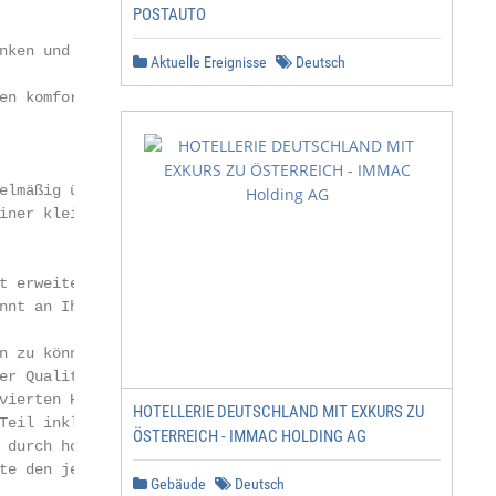
POSTAUTO
                 Nestelbach, Dezember 2018

ken und dürfen

Aktuelle Ereignisse
Deutsch
n komfortablen

lmäßig über-

iner kleinen Küche,

 erweitertem

nnt an Ihr Ziel.

 zu können,

r Qualität.

ierten Hotels.

HOTELLERIE DEUTSCHLAND MIT EXKURS ZU
Teil inkludiert,

ÖSTERREICH - IMMAC HOLDING AG
durch hohe

e den jeweils

Gebäude
Deutsch