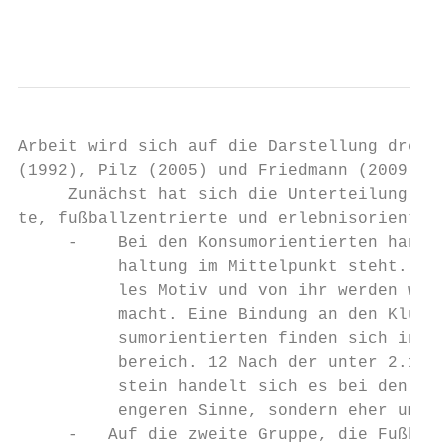
                                           
Arbeit wird sich auf die Darstellung dreier
(1992), Pilz (2005) und Friedmann (2009).

     Zunächst hat sich die Unterteilung von
te, fußballzentrierte und erlebnisorientier
     ‐    Bei den Konsumorientierten handel
          haltung im Mittelpunkt steht. Die
          les Motiv und von ihr werden weit
          macht. Eine Bindung an den Klub e
          sumorientierten finden sich in de
          bereich. 12 Nach der unter 2.1. a
          stein handelt sich es bei den Kon
          engeren Sinne, sondern eher um An
     ‐   Auf die zweite Gruppe, die Fußball