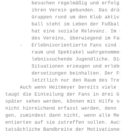
         besuchen regelmäßig und erfolgsuna
         ihren Verein gebunden. Das drückt 
         Gruppen rund um den Klub aktiv sin
         ball steht im Leben der Fußballzen
         hat eine soziale Relevanz. Im Stad
         des Vereins, überwiegend im Fanblo
     ‐   Erlebnisorientierte Fans sind zume
         raum und Spektakel wahrgenommen, i
         lebnissuchende Jugendliche. Die Er
         Situationen erzeugen und erleben ‐
         dersetzungen beinhalten. Der Fußba
         letztlich nur den Raum des Treffen
     Auch wenn Heitmeyer bereits viele rich
taugt die Einteilung der Fans in drei Grupp
später sehen werden, können mit Hilfe seine
nicht hinreichend erfasst werden, denn sie 
gen, zumindest dann nicht, wenn alle Merkma
entierten auf sie zutreffen sollen. Auch De
tatsächliche Bandbreite der Motivationen un