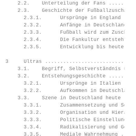
    2.2.    Unterteilung der Fans .........
    2.3.    Geschichte der Fußballzuschauer
      2.3.1.      Ursprünge in England ....
      2.3.2.      Anfänge in Deutschland ..
      2.3.3.      Fußball wird zum Zuschaue
      2.3.4.      Die Fankultur entsteht ..
      2.3.5.      Entwicklung bis heute ...
3     Ultras ..............................
    3.1.    Begriff, Selbstverständnis und 
    3.2.    Entstehungsgeschichte .........
      3.2.1.      Ursprünge in Italien ....
      3.2.2.      Aufkommen in Deutschland 
    3.3.    Szene in Deutschland heute ....
      3.3.1.      Zusammensetzung und Sozia
      3.3.2.      Organisation und Hierarch
      3.3.3.      Politische Einstellungen 
      3.3.4.      Radikalisierung und Gewal
      3.3.5.      Mediale Wahrnehmung .....