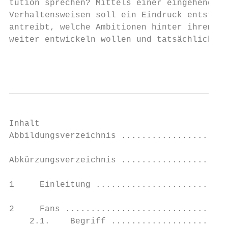
tution sprechen? Mittels einer eingehenden 
Verhaltensweisen soll ein Eindruck entstehe
antreibt, welche Ambitionen hinter ihrem Ha
weiter entwickeln wollen und tatsächlich kö
                                           
Inhalt

Abbildungsverzeichnis .....................
Abkürzungsverzeichnis .....................
1     Einleitung ..........................
2     Fans ................................
    2.1.    Begriff .......................