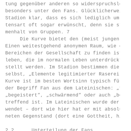
tung gegenüber anderen so widerspruchslos g
besonders unter den Fans. Glücklicherweise 
Stadion klar, dass es sich lediglich um Rit
tensart oft sogar erwünscht, denn sie stift
menhalt von Gruppen. 7

     Die Kurve bietet den (meist jungen) Fa
Einen weitestgehend anonymen Raum, wie er h
Bereichen der Gesellschaft zu finden ist. H
leben, die im normalen Leben unterdrückt, g
stellt werden. Im Stadion bestimmen die Fan
selbst, „Elemente legitimierter Raserei“ si
Kurve ist im besten Wortsinn typisch für di
der Begriff Fan aus dem Lateinischen: „fana
„begeistert“, „schwärmend“ oder auch „beses
treffend ist. Im Lateinischen wurde der Beg
wendet – dort wie hier hat er mit absoluter
neten Gegenstand (dort eine Gottheit, hier 
2.2.     Unterteilung der Fans
