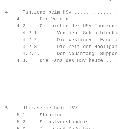
4     Fanszene beim HSV ...................
    4.1.    Der Verein ....................
    4.2.    Geschichte der HSV‐Fanszene ...
      4.2.1.      Von den "Schlachtenbummle
      4.2.2.      Die Westkurve: Fanclubs, 
      4.2.3.      Die Zeit der Hooligans ..
      4.2.4.      Der Neuanfang: Supporters
    4.3.    Die Fans des HSV heute ........
                                           
5     Ultraszene beim HSV .................
    5.1.    Struktur ......................
    5.2.    Selbstverständnis .............