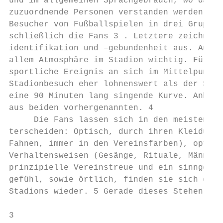
und im allgemeinen Sprachgebrauch, wo darun
zuzuordnende Personen verstanden werden. Pi
Besucher von Fußballspielen in drei Gruppen
schließlich die Fans 3 . Letztere zeichnen 
identifikation und –gebundenheit aus. Außer
allem Atmosphäre im Stadion wichtig. Für Zu
sportliche Ereignis an sich im Mittelpunkt,
Stadionbesuch eher lohnenswert als der Sieg
eine 90 Minuten lang singende Kurve. Anhäng
aus beiden vorhergenannten. 4

     Die Fans lassen sich in den meisten Fä
terscheiden: Optisch, durch ihren Kleidungs
Fahnen, immer in den Vereinsfarben), optisc
Verhaltensweisen (Gesänge, Rituale, Männlic
prinzipielle Vereinstreue und ein sinngeben
gefühl, sowie örtlich, finden sie sich doch
Stadions wieder. 5 Gerade dieses Stehen in 
3
