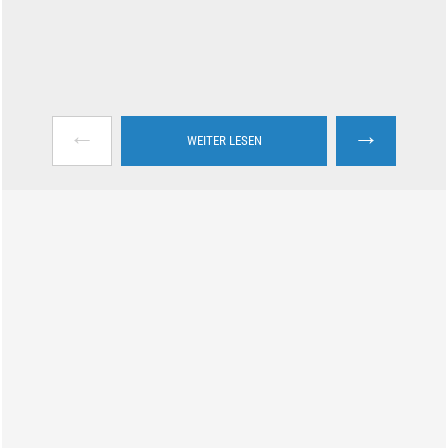
←
→
WEITER LESEN