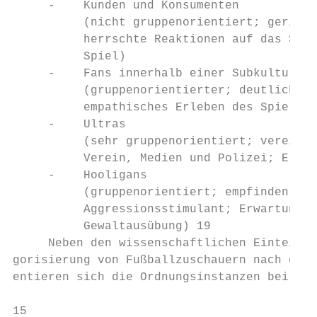
     ‐    Kunden und Konsumenten

          (nicht gruppenorientiert; geringe
          herrschte Reaktionen auf das Spie
          Spiel)

     ‐    Fans innerhalb einer Subkultur

          (gruppenorientierter; deutlich id
          empathisches Erleben des Spieles;
     ‐    Ultras

          (sehr gruppenorientiert; vereinsf
          Verein, Medien und Polizei; Erwar
     ‐    Hooligans

          (gruppenorientiert; empfinden Gäs
          Aggressionsstimulant; Erwartung: 
          Gewaltausübung) 19

     Neben den wissenschaftlichen Einteilun
gorisierung von Fußballzuschauern nach den 
entieren sich die Ordnungsinstanzen bei Fuß
15
