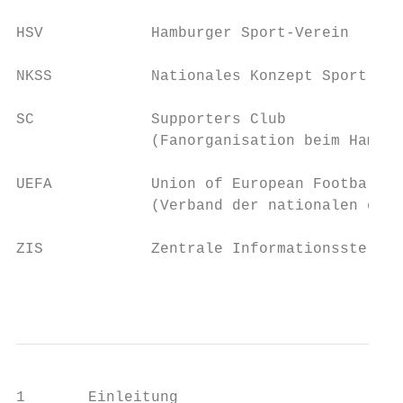
HSV            Hamburger Sport‐Verein

NKSS           Nationales Konzept Sport und
SC             Supporters Club

               (Fanorganisation beim Hambur
UEFA           Union of European Football A
               (Verband der nationalen euro
ZIS            Zentrale Informationsstelle 
                                           
1       Einleitung
