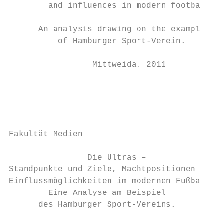
        and influences in modern football.

      An analysis drawing on the example

          of Hamburger Sport‐Verein.

                 Mittweida, 2011

                                           
Fakultät Medien

                Die Ultras –

Standpunkte und Ziele, Machtpositionen und

Einflussmöglichkeiten im modernen Fußball.

        Eine Analyse am Beispiel

      des Hamburger Sport‐Vereins.
