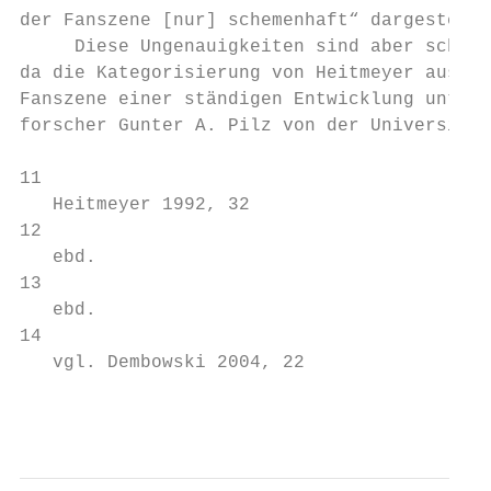
der Fanszene [nur] schemenhaft“ dargestellt
     Diese Ungenauigkeiten sind aber schon 
da die Kategorisierung von Heitmeyer aus de
Fanszene einer ständigen Entwicklung unterw
forscher Gunter A. Pilz von der Universität
11

   Heitmeyer 1992, 32

12

   ebd.

13

   ebd.

14

   vgl. Dembowski 2004, 22

                                           