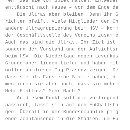
ren, was sie vom Spiel halten: Entweder sie
enttäuscht nach Hause – vor dem Ende der 90
    Die Ultras aber bleiben. Denn ihr Spiel
richter pfeift. Viele Mitglieder der Chosen
andere Ultragruppierung beim HSV – kommen m
der Geschäftsstelle des Vereins zusammen, u
Auch das sind die Ultras. Ihr Ziel ist nun 
sondern der Vorstand und der Aufsichtsrat –
beim HSV. Die Niederlage gegen Leverkusen i
Gründe aber liegen tiefer und haben mit Ver
wollen an diesem Tag Präsenz zeigen. Den Bo
dass sie als Fans eine Stimme haben, die ge
mentieren sie aber auch, dass sie mehr woll
Mehr Einfluss? Mehr Macht?

    An diesem Punkt soll die vorliegende Ar
passiert, lässt sich auf den Fußballstandor
gen. Überall in der Bundesrepublik pilgern 
ende Zehntausende in die Stadien, um Fußbal