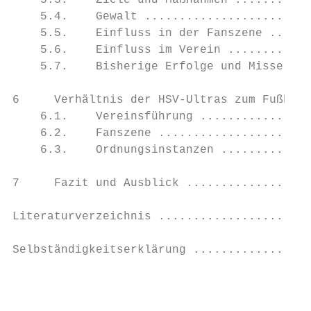
    5.3.    Ziele und Maßnahmen ...........
    5.4.    Gewalt ........................
    5.5.    Einfluss in der Fanszene ......
    5.6.    Einfluss im Verein ............
    5.7.    Bisherige Erfolge und Misserfol
6     Verhältnis der HSV‐Ultras zum Fußball
    6.1.    Vereinsführung ................
    6.2.    Fanszene ......................
    6.3.    Ordnungsinstanzen .............
7     Fazit und Ausblick ..................
Literaturverzeichnis ......................
Selbständigkeitserklärung .................
                                           