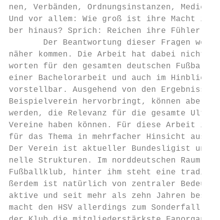
nen, Verbänden, Ordnungsinstanzen, Medien, 
Und vor allem: Wie groß ist ihre Macht in d
ber hinaus? Sprich: Reichen ihre Fühler bis
       Der Beantwortung dieser Fragen wolle
näher kommen. Die Arbeit hat dabei nicht de
worten für den gesamten deutschen Fußballra
einer Bachelorarbeit und auch im Hinblick a
vorstellbar. Ausgehend von den Ergebnissen,
Beispielverein hervorbringt, können aber gl
werden, die Relevanz für die gesamte Ultra‐
Vereine haben können. Für diese Arbeit ist 
für das Thema in mehrfacher Hinsicht aussic
Der Verein ist aktueller Bundesligist und v
nelle Strukturen. Im norddeutschen Raum ist
Fußballklub, hinter ihm steht eine traditio
ßerdem ist natürlich von zentraler Bedeutun
aktive und seit mehr als zehn Jahren besteh
macht den HSV allerdings zum Sonderfall: Mi
der Klub die mitgliederstärkste Fanorganisa