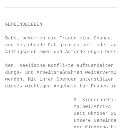
GEMEINDELEBEN

Dabei bekommen die Frauen eine Chance, verl
und bestehende Fähigkeiten auf- oder auszub
Alltagsproblemen und Anforderungen besser u
                                           
hen, seelische Konflikte aufzuarbeiten oder
dungs- und Arbeitsmaßnahmen weitervermittel
werden. Mit ihrer Spenden unterstützen Sie 
dieses wichtigen Angebots für Frauen in Köl
                                           
                        3. Kindernothilfepr
                        Malawi/Afrika      
                        Seit Oktober 2017 u
                        unsere Gemeinde ein
                        der Kindernothilfe,