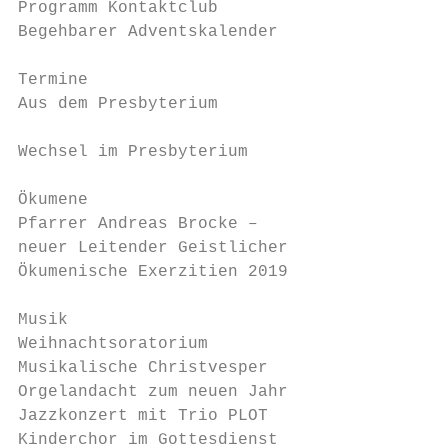
Programm Kontaktclub                       
Begehbarer Adventskalender                S
                                           
Termine                                   S
Aus dem Presbyterium

                                           
Wechsel im Presbyterium                   S
                                           
Ökumene                                    
Pfarrer Andreas Brocke –                  S
neuer Leitender Geistlicher                
Ökumenische Exerzitien 2019               S
                                           
Musik                                      
Weihnachtsoratorium                       S
Musikalische Christvesper                 S
Orgelandacht zum neuen Jahr               S
Jazzkonzert mit Trio PLOT                 S
Kinderchor im Gottesdienst                S