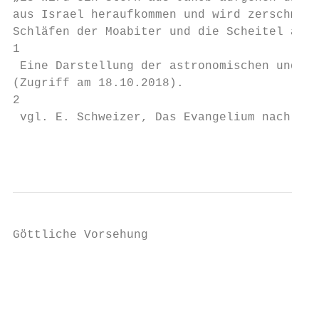
aus Israel heraufkommen und wird zerschmett
Schläfen der Moabiter und die Scheitel alle
1

 Eine Darstellung der astronomischen und as
(Zugriff am 18.10.2018).

2

 vgl. E. Schweizer, Das Evangelium nach Mar
                                           
Göttliche Vorsehung

                                           
                                           
                                           
                                           