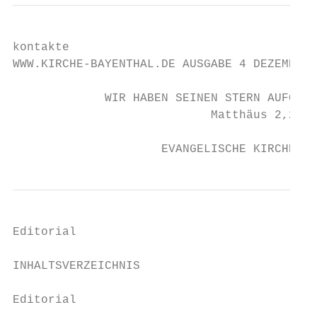
kontakte

WWW.KIRCHE-BAYENTHAL.DE AUSGABE 4 DEZEMBER 
             WIR HABEN SEINEN STERN AUFGEHE
                            Matthäus 2,2

                     EVANGELISCHE KIRCHENGE
Editorial

                                           
INHALTSVERZEICHNIS                         
                                           
Editorial                                  