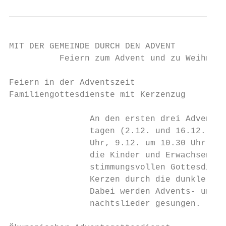
MIT DER GEMEINDE DURCH DEN ADVENT

          Feiern zum Advent und zu Weihnach
Feiern in der Adventszeit                  
Familiengottesdienste mit Kerzenzug

                                           
                An den ersten drei Adventss
                tagen (2.12. und 16.12. um 
                Uhr, 9.12. um 10.30 Uhr) zi
                die Kinder und Erwachsene z
                stimmungsvollen Gottesdiens
                Kerzen durch die dunkle Kir
                Dabei werden Advents- und W
                nachtslieder gesungen.     
                                           