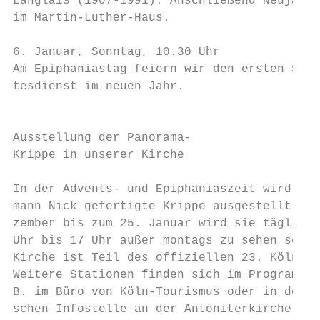
Langlais (1907-1991). Anschließend Neujahrs
im Martin-Luther-Haus.                     
                                           
6. Januar, Sonntag, 10.30 Uhr              
Am Epiphaniastag feiern wir den ersten Sonn
tesdienst im neuen Jahr.                   
                                           
                                           
Ausstellung der Panorama-                  
Krippe in unserer Kirche                   
                                           
In der Advents- und Epiphaniaszeit wird die
mann Nick gefertigte Krippe ausgestellt. Vo
zember bis zum 25. Januar wird sie täglich 
Uhr bis 17 Uhr außer montags zu sehen sein.
Kirche ist Teil des offiziellen 23. Kölner 
Weitere Stationen finden sich im Programmhe
B. im Büro von Köln-Tourismus oder in der E
schen Infostelle an der Antoniterkirche erh