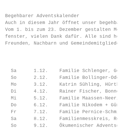
Begehbarer Adventskalender

Auch in diesem Jahr öffnet unser begehbarer
Vom 1. bis zum 23. Dezember gestalten Mensc
fenster, vielen Dank dafür. Alle sind herzl
Freunden, Nachbarn und Gemeindemitgliedern 
                                           
  Sa      1.12.    Familie Schlenger, Golts
  So      2.12.    Familie Bollinger-Oderma
  Mo      3.12.    Katrin Sühling, Hürther 
  Di      4.12.    Rainer Fischer, Bonner S
  Mi      5.12.    Familie Maassen-Neering,
  Do      6.12.    Familie Nikodem + Günthe
  Fr      7.12.    Familie Pernice-Schmitz,
  Sa      8.12.    Familienmesskreis, Rosa 
  So      9.12.    Ökumenischer Adventsgott