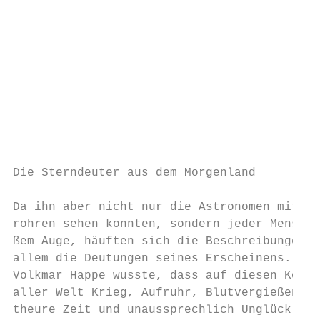
                                           
                                           
                                           
                                           
                                           
                                           
                                           
                                           
                                           
                                           
Die Sterndeuter aus dem Morgenland

                                           
Da ihn aber nicht nur die Astronomen mit ih
rohren sehen konnten, sondern jeder Mensch 
ßem Auge, häuften sich die Beschreibungen u
allem die Deutungen seines Erscheinens. Der
Volkmar Happe wusste, dass auf diesen Komet
aller Welt Krieg, Aufruhr, Blutvergießen, P
theure Zeit und unaussprechlich Unglück erf