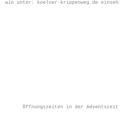
wie unter: koelner-krippenweg.de einsehbar 
                                           
                                           
                                           
                                           
                                           
                                           
                                           
                                           
                                           
                                           
                                           
                                           
                                           
                                           
      Öffnungszeiten in der Adventszeit: Sa
                                           