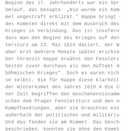
Beginn des 17. Jahrhunderts war ein Sprichw
Umlauf, das besagte: „Nie wurde ein Komet a
mel ungestraft erblickt.“ Happe bringt das 
des Kometen direkt mit dem Ausbruch des 30-
Krieges in Verbindung. Das ist insofern int
dass man den Beginn des Krieges auf den Pra
tersturz am 23. Mai 1618 datiert, der Winte
aber erst mehrere Monate später erschien.  
Der Chronist Happe erwähnt den Fenstersturz
Seiten zuvor durchaus als den Auftakt des „
böhmischen Krieges“. Doch es waren nicht di
se selbst, die für Happe diese Klarheit bra
der Winterkomet des Jahres 1618.4 Die Chron
ner Zeit begriffen den Geschehenszusammenha
schen dem Prager Fenstersturz und den verst
Kampfhandlungen, aber sie brauchten ein Kri
außerhalb der politischen und militärischen
Und das fanden sie am Himmel. Das Geschehen
beschrieben, konnten sie ohne den Kometen n