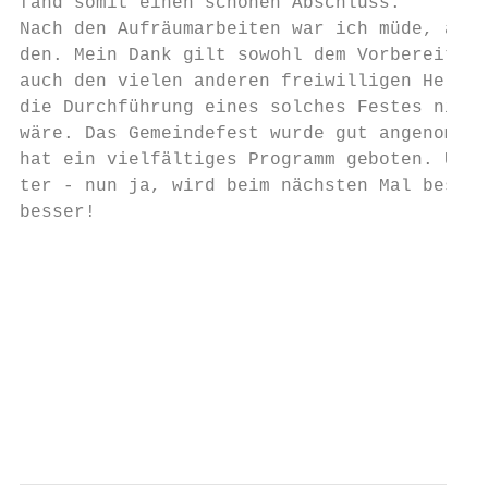
fand somit einen schönen Abschluss.        
Nach den Aufräumarbeiten war ich müde, aber
den. Mein Dank gilt sowohl dem Vorbereitung
auch den vielen anderen freiwilligen Helfer
die Durchführung eines solches Festes nicht
wäre. Das Gemeindefest wurde gut angenommen
hat ein vielfältiges Programm geboten. Und 
ter - nun ja, wird beim nächsten Mal bestim
besser!

                                        Gab
                                           
                                           
                                           
                                           
                                           