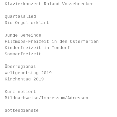
Klavierkonzert Roland Vossebrecker        S
                                           
Quartalslied                              S
Die Orgel erklärt                         S
                                           
Junge Gemeinde

Filzmoos-Freizeit in den Osterferien      S
Kinderfreizeit in Tondorf                 S
Sommerfreizeit                            S
                                           
Überregional

Weltgebetstag 2019                        S
Kirchentag 2019                           S
                                           
Kurz notiert                              S
Bildnachweise/Impressum/Adressen          S
                                           
Gottesdienste                             S