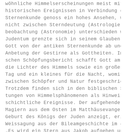
wöhnliche Himmelserscheinungen meist mit wi
historischen Ereignissen in Verbindung gebr
Sternenkunde genoss ein hohes Ansehen, wobe
nicht zwischen Sterndeutung (Astrologie) un
beobachtung (Astronomie) unterschieden wurd
Judentum grenzte sich in seinem Glauben an 
Gott von der antiken Sternenkunde ab und ve
Anbetung der Gestirne als Gottheiten. Im er
schen Schöpfungsbericht schafft Gott am vie
die Lichter des Himmels sowie ein großes Li
Tag und ein kleines für die Nacht, womit di
zwischen Schöpfer und Natur festgeschrieben
Trotzdem finden sich in den biblischen Schr
tungen von Himmelsphänomenen als Hinweise a
schichtliche Ereignisse. Der aufgehende Ste
Magiern aus dem Osten im Matthäusevangelium
Geburt des Königs der Juden anzeigt, erinne
Weissagung aus der Bileamgeschichte im 4. B
„Es wird ein Stern aus Jakob aufgehen und e