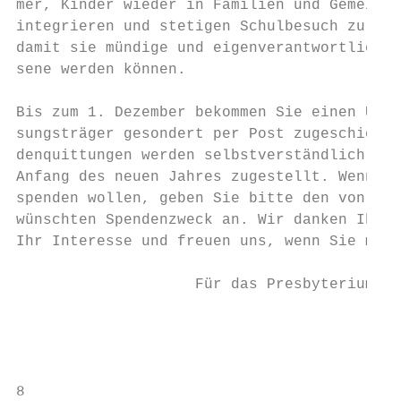
mer, Kinder wieder in Familien und Gemeinsc
integrieren und stetigen Schulbesuch zu erm
damit sie mündige und eigenverantwortliche 
sene werden können.                        
                                           
Bis zum 1. Dezember bekommen Sie einen Über
sungsträger gesondert per Post zugeschickt.
denquittungen werden selbstverständlich ers
Anfang des neuen Jahres zugestellt. Wenn Si
spenden wollen, geben Sie bitte den von Ihn
wünschten Spendenzweck an. Wir danken Ihnen
Ihr Interesse und freuen uns, wenn Sie mith
                                           
                    Für das Presbyterium: A
                                           
                                           
                                           
8