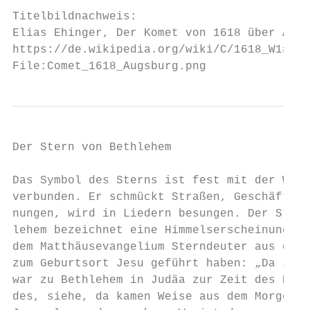
Titelbildnachweis:                         
Elias Ehinger, Der Komet von 1618 über Augs
https://de.wikipedia.org/wiki/C/1618_W1#/me
File:Comet_1618_Augsburg.png
Der Stern von Bethlehem                    
                                           
Das Symbol des Sterns ist fest mit der Weih
verbunden. Er schmückt Straßen, Geschäfte u
nungen, wird in Liedern besungen. Der Stern
lehem bezeichnet eine Himmelserscheinung, d
dem Matthäusevangelium Sterndeuter aus dem 
zum Geburtsort Jesu geführt haben: „Da Jesu
war zu Bethlehem in Judäa zur Zeit des Köni
des, siehe, da kamen Weise aus dem Morgenla