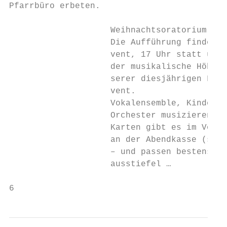
Pfarrbüro erbeten.

                                           
                    Weihnachtsoratorium    
                    Die Aufführung findet a
                    vent, 17 Uhr statt und 
                    der musikalische Höhepu
                    serer diesjährigen Feie
                    vent.                  
                    Vokalensemble, Kinderch
                    Orchester musizieren ge
                    Karten gibt es im Vorve
                    an der Abendkasse (sieh
                    – und passen bestens in
                    ausstiefel …           
6