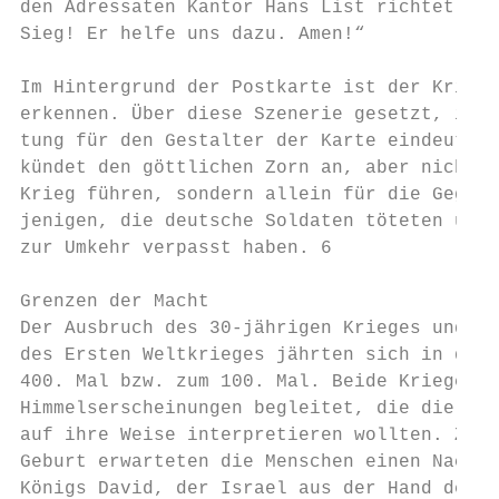
den Adressaten Kantor Hans List richtet: „M
Sieg! Er helfe uns dazu. Amen!“

Im Hintergrund der Postkarte ist der Kriegs
erkennen. Über diese Szenerie gesetzt, ist 
tung für den Gestalter der Karte eindeutig:
kündet den göttlichen Zorn an, aber nicht f
Krieg führen, sondern allein für die Gegens
jenigen, die deutsche Soldaten töteten und 
zur Umkehr verpasst haben. 6

Grenzen der Macht

Der Ausbruch des 30-jährigen Krieges und da
des Ersten Weltkrieges jährten sich in dies
400. Mal bzw. zum 100. Mal. Beide Kriege wa
Himmelserscheinungen begleitet, die die Men
auf ihre Weise interpretieren wollten. Zur 
Geburt erwarteten die Menschen einen Nachfo
Königs David, der Israel aus der Hand der m