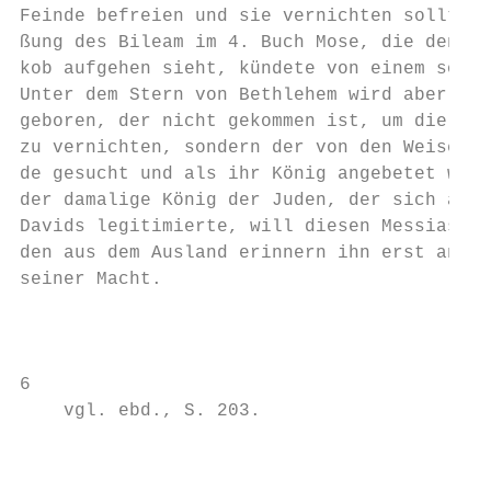
Feinde befreien und sie vernichten sollte. 
ßung des Bileam im 4. Buch Mose, die den St
kob aufgehen sieht, kündete von einem solch
Unter dem Stern von Bethlehem wird aber ein
geboren, der nicht gekommen ist, um die Fei
zu vernichten, sondern der von den Weisen d
de gesucht und als ihr König angebetet wird
der damalige König der Juden, der sich als 
Davids legitimierte, will diesen Messias tö
den aus dem Ausland erinnern ihn erst an di
seiner Macht.

                                           
6

    vgl. ebd., S. 203.

                                           