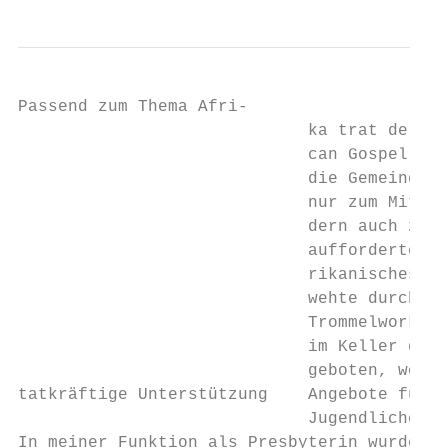
Passend zum Thema Afri-

                             ka trat der Ki
                             can Gospel Cho
                             die Gemeindegl
                             nur zum Mitsin
                             dern auch zum 
                             aufforderte. E
                             rikanisches Le
                             wehte durch de
                             Trommelworksho
                             im Keller des 
                             geboten, wo no
tatkräftige Unterstützung    Angebote für K
                             Jugendliche st
In meiner Funktion als Presbyterin wurde ic