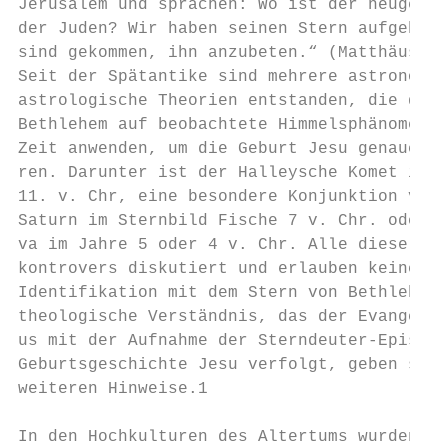
Jerusalem und sprachen: Wo ist der neugebor
der Juden? Wir haben seinen Stern aufgehen 
sind gekommen, ihn anzubeten.“ (Matthäus 2,
Seit der Spätantike sind mehrere astronomis
astrologische Theorien entstanden, die den 
Bethlehem auf beobachtete Himmelsphänomene 
Zeit anwenden, um die Geburt Jesu genauer z
ren. Darunter ist der Halleysche Komet im J
11. v. Chr, eine besondere Konjunktion von 
Saturn im Sternbild Fische 7 v. Chr. oder e
va im Jahre 5 oder 4 v. Chr. Alle diese The
kontrovers diskutiert und erlauben keine ei
Identifikation mit dem Stern von Bethlehem.
theologische Verständnis, das der Evangelis
us mit der Aufnahme der Sterndeuter-Episode
Geburtsgeschichte Jesu verfolgt, geben sie 
weiteren Hinweise.1                        
                                           
In den Hochkulturen des Altertums wurden au