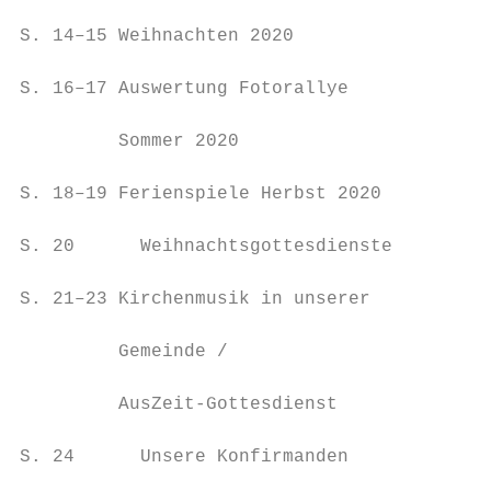
                                           
S. 14–15 Weihnachten 2020

                                           
S. 16–17 Auswertung Fotorallye

                                           
         Sommer 2020

                                           
S. 18–19 Ferienspiele Herbst 2020

                                           
S. 20      Weihnachtsgottesdienste

                                           
S. 21–23 Kirchenmusik in unserer

                                           
         Gemeinde /

                                           
         AusZeit-Gottesdienst

                                           
S. 24      Unsere Konfirmanden

                                           