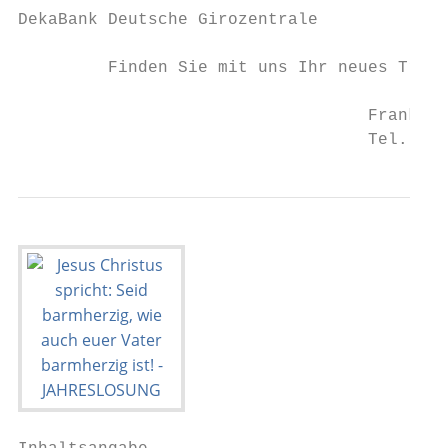
DekaBank Deutsche Girozentrale

         Finden Sie mit uns Ihr neues Traum
                                   Frank Mu
                                   Tel. 021