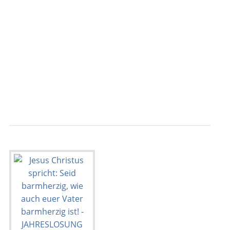
                                           
                                           
                                           
                                           
                                           
                                           
                                           