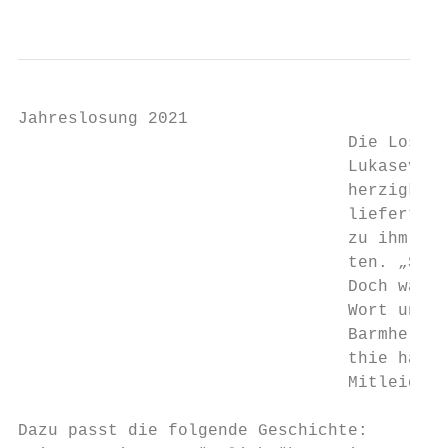
                                          8
Jahreslosung 2021

                                 Die Losung
                                 Lukasevang
                                 herzigkeit
                                 liefert. D
                                 zu ihm hin
                                 ten. „Seid
                                 Doch was b
                                 Wort und b
                                 Barmherzig
                                 thie haben
                                 Mitleid ha
Dazu passt die folgende Geschichte:
