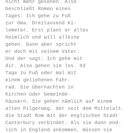
nicht mehr gesehen. Also                   
beschließt Romeo eines                     
Tages: Ich gehe zu Fuß                     
zur Oma. Dreitausend Ki-                   
lometer. Erst plant er alles               
heimlich und will alleine                  
gehen. Dann aber spricht                   
er doch mit seinem Vater.                  
Und der sagt: Ich gehe mit                 
dir. Also gehen sie los. 93                
Tage zu Fuß oder mal mit                   
einem geliehenen Fahr-                     
rad. Sie übernachten in                    
Kirchen oder Gemeinde-                     
häusern. Sie gehen nämlich auf einem       
alten Pilgerweg, der seit dem Mittelalter  
die Stadt Rom mit der englischen Stadt     
Canterbury verbindet. Als sie dann end-    
lich in England ankommen, müssen sie       