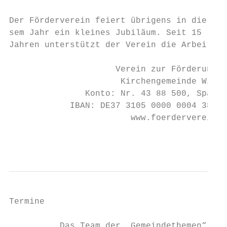
                                           
Der Förderverein feiert übrigens in die-   
sem Jahr ein kleines Jubiläum. Seit 15     
Jahren unterstützt der Verein die Arbeit   
                     Verein zur Förderung d
                      Kirchengemeinde Wickr
               Konto: Nr. 43 88 500, Sparka
            IBAN: DE37 3105 0000 0004 3885 
                        www.foerderverein-g
                                           
Termine

          Das Team der „Gemeindethemen“
