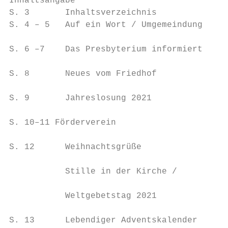
Inhaltsangabe

S. 3       Inhaltsverzeichnis              
S. 4 – 5   Auf ein Wort / Umgemeindung     
                                           
S. 6 –7    Das Presbyterium informiert

                                           
S. 8       Neues vom Friedhof

                                           
S. 9       Jahreslosung 2021

                                           
S. 10–11 Förderverein

                                           
S. 12      Weihnachtsgrüße

                                           
           Stille in der Kirche /

                                           
           Weltgebetstag 2021

                                           
S. 13      Lebendiger Adventskalender
