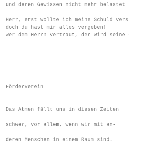
und deren Gewissen nicht mehr belastet ist!

Herr, erst wollte ich meine Schuld verschwe
doch du hast mir alles vergeben!

Wer dem Herrn vertraut, der wird seine Güte
                                          9
Förderverein

                                           
                                           
Das Atmen fällt uns in diesen Zeiten

                                           
schwer, vor allem, wenn wir mit an-

                                           
deren Menschen in einem Raum sind.
