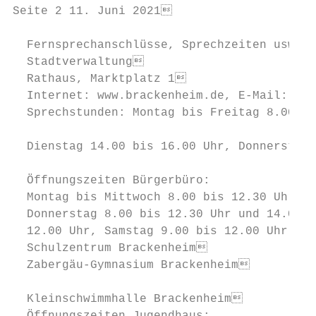
Seite 2 11. Juni 2021                                                                                                                              Brackenheim

  Fernsprechanschlüsse, Sprechzeiten usw.
  Stadtverwaltung                                             Tel. 105-0        Ärztlicher Notfalldienst in Brackenheim
  Rathaus, Marktplatz 1                                    Fax 105-188          Montag bis Freitag von 19.00 bis 22.00 Uhr
  Internet: www.brackenheim.de, E-Mail: info@brackenheim.de                      Samstag, Sonntag, feiertags von 8.00 bis 22.00 Uhr
  Sprechstunden: Montag bis Freitag 8.00 bis 12.00 Uhr                           Ein notdiensthabender Arzt ist nachts von 22.00 bis 7.00 Uhr unter
                                                                                 Tel. 116117 erreichbar.
  Dienstag 14.00 bis 16.00 Uhr, Donnerstag 14.00 bis 18.00 Uhr
                                                                                 Der Ärztliche Notfalldienst ist zuständig in dringlichen, aber nicht akut
  Öffnungszeiten Bürgerbüro:                                                     lebensbedrohlichen Fällen
  Montag bis Mittwoch 8.00 bis 12.30 Uhr und 14.00 bis 16.00 Uhr,                Direktwahl Brackenheim: 07135/9360821
  Donnerstag 8.00 bis 12.30 Uhr und 14.00 bis 18.00 Uhr, Freitag 8.00 bis        Bundeseinheitliche Rufnummer: 116117
  12.00 Uhr, Samstag 9.00 bis 12.00 Uhr                                          Notfallpraxis Brackenheim, Maulbronner Str. 15, 74336 Brackenheim
  Schulzentrum Brackenheim                                     Tel. 982941      Ärztlicher Notdienst Zabergäu
  Zabergäu-Gymnasium Brackenheim                               Tel. 982911      An allen Wochentagen von 7.00 Uhr bis 19.00 Uhr
                                                                                 •Patienten von Dres. Balz, Dantz, Frank, Hamann, Karnetzky, Korn,
  Kleinschwimmhalle Brackenheim                                Tel. 982925        Langosch-Sinz, Moissl, Müller, Romero-Massa, Schirrmann, Stark,
  Öffnungszeiten Jugendhaus:                                                       Stellzig-Ullrich, Tempelfeld, Weigand: Notdienstnummer: 07135/1712000
  Mo., Di., Fr. 19.00–22.00 Uhr, So. 18.00–22.00 Uhr                             • In lebensbedrohlichen Notfällen ist die Rettungsleitstelle unter der
                                                                                   112 jederzeit zu erreichen!
  Öffnungszeiten der Stadtbücherei                          Tel. 3970           Kinderärztlicher Notfalldienst
  stadtbuecherei@brackenheim.de                                                  Sa., S