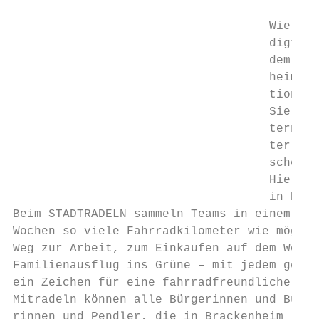
                                           
                                    Wie auf
                                    digt, f
                                    dem 26.
                                    heim st
                                    tionen 
                                    Sie in 
                                    tern od
                                    ter Kli
                                    schen H
                                    Hier no
                                    in Kürz
Beim STADTRADELN sammeln Teams in einem Zei
Wochen so viele Fahrradkilometer wie möglic
Weg zur Arbeit, zum Einkaufen auf dem Woche
Familienausflug ins Grüne – mit jedem gerad
ein Zeichen für eine fahrradfreundliche Mob
Mitradeln können alle Bürgerinnen und Bürge
rinnen und Pendler, die in Brackenheim lebe