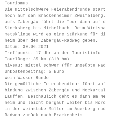
Tourismus

Die mittelschwere Feierabendrunde startet m
hoch auf den Brackenheimer Zweifelberg. Mit
aufs Zabergäu führt die Tour dann auf der „
Stocksberg bis Michelbach. Beim Wirtshaus a
metsklinge wird es eine Stärkung für die Rü
heim über den Zabergäu-Radweg geben.       
Datum: 30.06.2021                          
Treffpunkt: 17 Uhr an der Touristinfo      
Tourlänge: 35 km (310 hm)                  
Niveau: mittel schwer (für ungeübte Radler 
Unkostenbeitrag: 5 Euro                    
Wein-Wasser-Runde                          
Die gemütliche Feierabendtour führt auf der
bindung zwischen Zabergäu und Neckartalradw
Lauffen. Beschaulich geht es dann am Neckar
heim und leicht bergauf weiter bis Nordheim
in der Weinstube Müller im Auerberg radeln 
Radweg zurück nach Brackenheim.            