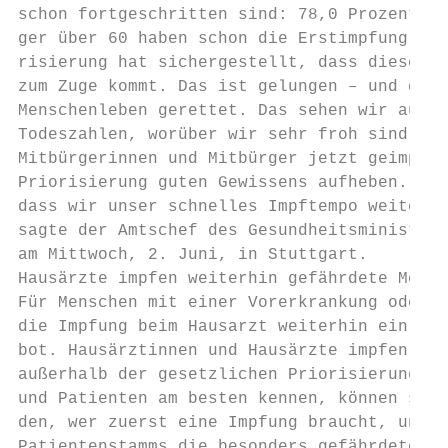
schon fortgeschritten sind: 78,0 Prozent al
ger über 60 haben schon die Erstimpfung bek
risierung hat sichergestellt, dass diese ge
zum Zuge kommt. Das ist gelungen – und dami
Menschenleben gerettet. Das sehen wir auch 
Todeszahlen, worüber wir sehr froh sind. Da
Mitbürgerinnen und Mitbürger jetzt geimpft 
Priorisierung guten Gewissens aufheben. Nur
dass wir unser schnelles Impftempo weiterhi
sagte der Amtschef des Gesundheitsministeri
am Mittwoch, 2. Juni, in Stuttgart.

Hausärzte impfen weiterhin gefährdete Mensc
Für Menschen mit einer Vorerkrankung oder e
die Impfung beim Hausarzt weiterhin ein nie
bot. Hausärztinnen und Hausärzte impfen ber
außerhalb der gesetzlichen Priorisierung. W
und Patienten am besten kennen, können sie 
den, wer zuerst eine Impfung braucht, und i
Patientenstamms die besonders gefährdeten M