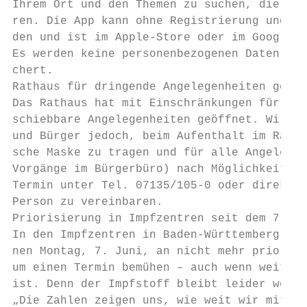
Ihrem Ort und den Themen zu suchen, die Sie
ren. Die App kann ohne Registrierung und ko
den und ist im Apple-Store oder im Google-P
Es werden keine personenbezogenen Daten erh
chert.

Rathaus für dringende Angelegenheiten geöff
Das Rathaus hat mit Einschränkungen für dri
schiebbare Angelegenheiten geöffnet. Wir bi
und Bürger jedoch, beim Aufenthalt im Ratha
sche Maske zu tragen und für alle Angelegen
Vorgänge im Bürgerbüro) nach Möglichkeit ei
Termin unter Tel. 07135/105-0 oder direkt b
Person zu vereinbaren.

Priorisierung in Impfzentren seit dem 7. Ju
In den Impfzentren in Baden-Württemberg wir
nen Montag, 7. Juni, an nicht mehr priorisi
um einen Termin bemühen – auch wenn weiterh
ist. Denn der Impfstoff bleibt leider weite
„Die Zahlen zeigen uns, wie weit wir mit un