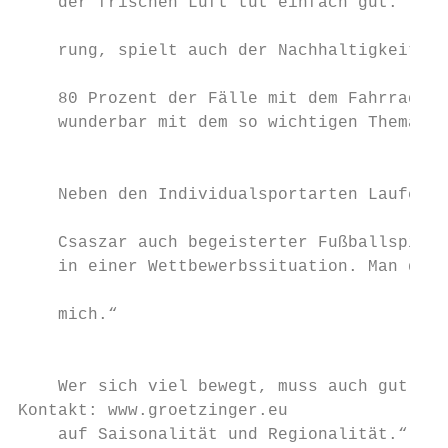
    der frischen Luft tut einfach gut.“ Neb
                                           
    rung, spielt auch der Nachhaltigkeitsas
                                           
    80 Prozent der Fälle mit dem Fahrrad in
    wunderbar mit dem so wichtigen Thema „n
                                           
                                           
    Neben den Individualsportarten Laufen u
                                           
    Csaszar auch begeisterter Fußballspiele
    in einer Wettbewerbssituation. Man denk
                                           
    mich.“                                 
                                           
                                           
    Wer sich viel bewegt, muss auch gut ess
Kontakt: www.groetzinger.eu                
    auf Saisonalität und Regionalität.“ Das