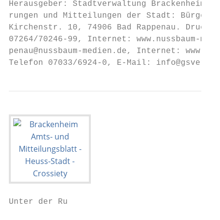
Unter der Ru

                                           