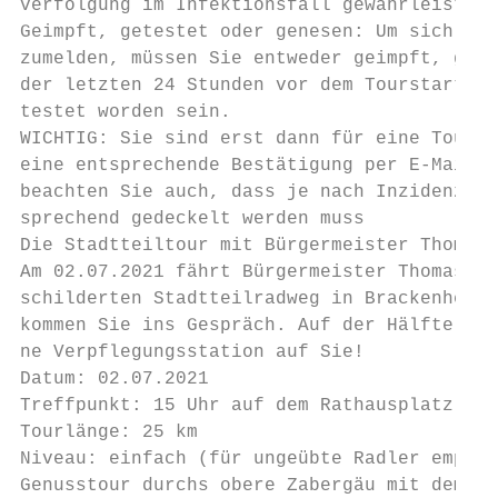
verfolgung im Infektionsfall gewährleisten 
Geimpft, getestet oder genesen: Um sich für
zumelden, müssen Sie entweder geimpft, gene
der letzten 24 Stunden vor dem Tourstart ne
testet worden sein.

WICHTIG: Sie sind erst dann für eine Tour a
eine entsprechende Bestätigung per E-Mail e
beachten Sie auch, dass je nach Inzidenz di
sprechend gedeckelt werden muss

Die Stadtteiltour mit Bürgermeister Thomas 
Am 02.07.2021 fährt Bürgermeister Thomas Cs
schilderten Stadtteilradweg in Brackenheim.
kommen Sie ins Gespräch. Auf der Hälfte der
ne Verpflegungsstation auf Sie!

Datum: 02.07.2021

Treffpunkt: 15 Uhr auf dem Rathausplatz

Tourlänge: 25 km

Niveau: einfach (für ungeübte Radler empfie
Genusstour durchs obere Zabergäu mit dem Ne