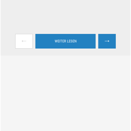
←
→
WEITER LESEN