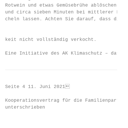
Rotwein und etwas Gemüsebrühe ablöschen    
und circa sieben Minuten bei mittlerer Hitz
cheln lassen. Achten Sie darauf, dass die F
                                           
keit nicht vollständig verkocht.           
Eine Initiative des AK Klimaschutz – das Re
Seite 4 11. Juni 2021                                                                                                          Brackenheim

Kooperationsvertrag für die Familienpartner                                                                   Nächster Online-Jubiläums-
unterschrieben                                                                                               vortrag zum Thema „Baby-
                                                                                                             schlaf“ steht an
                                                                                                             Der nächste Onlinevortrag bei
                                                                                                             den Familienpartnern findet am
                                                                                                             Dienstag, 22.06.2021, 19.30
                                                                                                             Uhr, zum Thema „Babyschlaf“
                                                                                                             statt. Referentin ist Ina Maier. Sie
                                                                                                             ist seit 2016 freiberuflich in der
                                                                                                             Eltern- und Familienbegleitung
                                                                                                             tätig, nachdem sie zuvor viele
                                                                                                             Jahre in einer Beratungsstelle
                                                                                                             als Sozialpädagogin angestellt
                                                                                                             war. Vor allem die bindungs- und
                                                                                                             beziehungsorientierte Pädagogik
                                                                                                             liegt ihr sehr am Herzen. Neben
                                                                                                             der Ausbildung zur Trageberate-
                                                                                                             rin, Stillberaterin, Schlafberaterin
                                                                                                             und Eltern-Kind-Kursleiterin ist
                                                                                                             sie Inhaberin eines kleinen Bar-
                                                                                                             fußschuhladens in Sulzfeld. Ihr
   