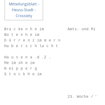
Bra c ke n h e im          Amts- und Mittei
Bo t e n h e im

D ü r r e n z im m e r n

Ha b e r s c h la c h t

                                           
Ha u s e n a .d .Z .

Me im sh e im

N ei p p e r g

S t o c k h e im

                                           
                                           
                           23. Woche / Voll