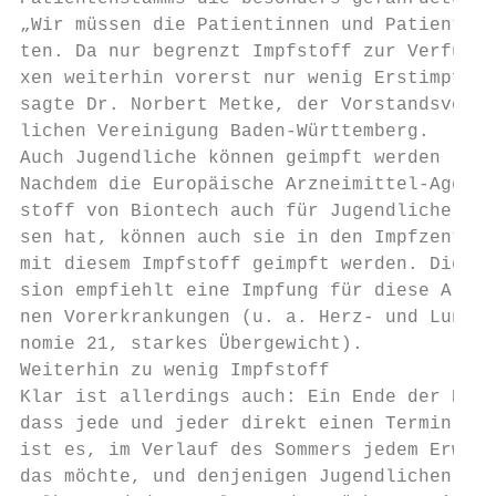
„Wir müssen die Patientinnen und Patienten 
ten. Da nur begrenzt Impfstoff zur Verfügun
xen weiterhin vorerst nur wenig Erstimpfung
sagte Dr. Norbert Metke, der Vorstandsvorsi
lichen Vereinigung Baden-Württemberg.      
Auch Jugendliche können geimpft werden     
Nachdem die Europäische Arzneimittel-Agentu
stoff von Biontech auch für Jugendliche ab 
sen hat, können auch sie in den Impfzentren
mit diesem Impfstoff geimpft werden. Die St
sion empfiehlt eine Impfung für diese Alter
nen Vorerkrankungen (u. a. Herz- und Lungen
nomie 21, starkes Übergewicht).            
Weiterhin zu wenig Impfstoff               
Klar ist allerdings auch: Ein Ende der Prio
dass jede und jeder direkt einen Termin buc
ist es, im Verlauf des Sommers jedem Erwach
das möchte, und denjenigen Jugendlichen ab 