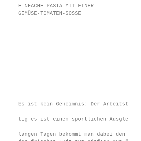
    EINFACHE PASTA MIT EINER

    GEMÜSE-TOMATEN-SOSSE

                                           
                                           
                                           
                                           
                                           
                                           
                                           
                                           
                                           
                                           
    Es ist kein Geheimnis: Der Arbeitstag e
                                           
    tig es ist einen sportlichen Ausgleich 
                                           
    langen Tagen bekommt man dabei den Kopf