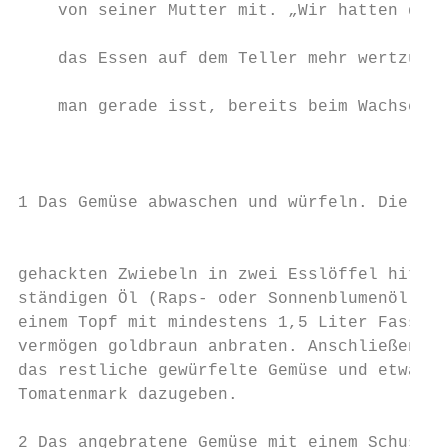
    von seiner Mutter mit. „Wir hatten dama
                                           
    das Essen auf dem Teller mehr wertzusch
                                           
    man gerade isst, bereits beim Wachsen z
                                           
                                           
                                           
1 Das Gemüse abwaschen und würfeln. Die    
                                           
gehackten Zwiebeln in zwei Esslöffel hitzeb
ständigen Öl (Raps- oder Sonnenblumenöl) in
einem Topf mit mindestens 1,5 Liter Fassung
vermögen goldbraun anbraten. Anschließend  
das restliche gewürfelte Gemüse und etwas  
Tomatenmark dazugeben.                     
                                           
2 Das angebratene Gemüse mit einem Schuss 4