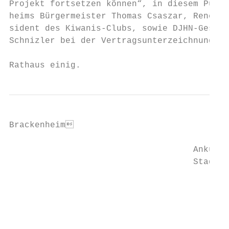
Brackenheim                               
                                    Ankündi
                                    Stadtra
                                           
                                           
                                           
                                           
                                           