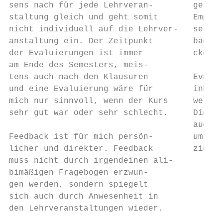
sens nach für jede Lehrveran-        gestal
staltung gleich und geht somit       Empfän
nicht individuell auf die Lehrver-   ser so
anstaltung ein. Der Zeitpunkt        backs 
der Evaluierungen ist immer          ckeln 
am Ende des Semesters, meis-

tens auch nach den Klausuren         Evalui
und eine Evaluierung wäre für        inhalt
mich nur sinnvoll, wenn der Kurs     wertun
sehr gut war oder sehr schlecht.     Dieser
                                     auch D
Feedback ist für mich persön-        um mög
licher und direkter. Feedback        ziehen
muss nicht durch irgendeinen ali-

bimäßigen Fragebogen erzwun-

gen werden, sondern spiegelt

sich auch durch Anwesenheit in

den Lehrveranstaltungen wieder.
