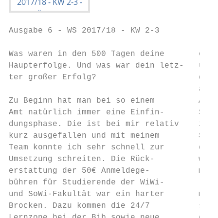
Ausgabe 6 - WS 2017/18 - KW 2-3

Was waren in den 500 Tagen deine       öste
Haupterfolge. Und was war dein letz-   über
ter großer Erfolg?                     der 
                                       ausv
Zu Beginn hat man bei so einem         Anme
Amt natürlich immer eine Einfin-       SoWi
dungsphase. Die ist bei mir relativ    zwei
kurz ausgefallen und mit meinem        Sena
Team konnte ich sehr schnell zur       das 
Umsetzung schreiten. Die Rück-         werb
erstattung der 50€ Anmeldege-          muss
bühren für Studierende der WiWi-       len 
und SoWi-Fakultät war ein harter       men 
Brocken. Dazu kommen die 24/7          schn
Lernzone bei der Bib sowie neue        gefu