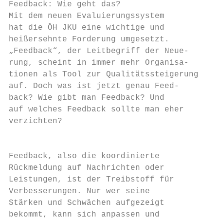
Feedback: Wie geht das?

Mit dem neuen Evaluierungssystem          R
hat die ÖH JKU eine wichtige und          L
heißersehnte Forderung umgesetzt.         w
„Feedback“, der Leitbegriff der Neue-     s
rung, scheint in immer mehr Organisa-     g
tionen als Tool zur Qualitätssteigerung   g
auf. Doch was ist jetzt genau Feed-       o
back? Wie gibt man Feedback? Und          w
auf welches Feedback sollte man eher      S
verzichten?                               t
                                           
                                          F
Feedback, also die koordinierte           m
Rückmeldung auf Nachrichten oder          e
Leistungen, ist der Treibstoff für        d
Verbesserungen. Nur wer seine              
Stärken und Schwächen aufgezeigt          B
bekommt, kann sich anpassen und           t