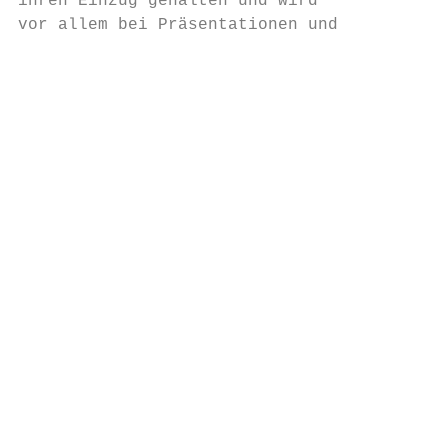
ihren Einzug gehalten und wird

vor allem bei Präsentationen und

                                          E
                                          a
                                          n
                                          r
                                          E
                                          m
                                          C
                                          S
                                          n
                                          S
                                          A
                                          b
                                          d
                                          w
                                          W
                                           