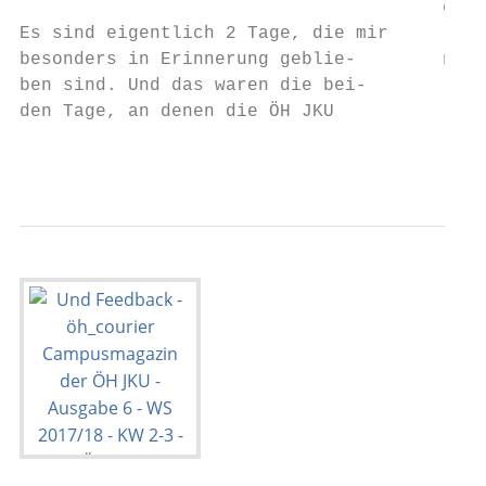
                                       gen 
Es sind eigentlich 2 Tage, die mir     rend
besonders in Erinnerung geblie-        neue
ben sind. Und das waren die bei-

den Tage, an denen die ÖH JKU

                                           