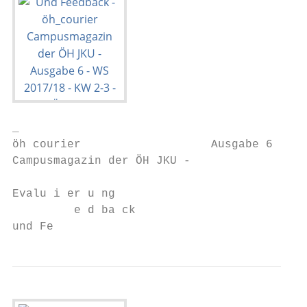
_

öh courier                   Ausgabe 6 - WS
Campusmagazin der ÖH JKU -

Evalu i er u ng

         e d ba ck

und Fe