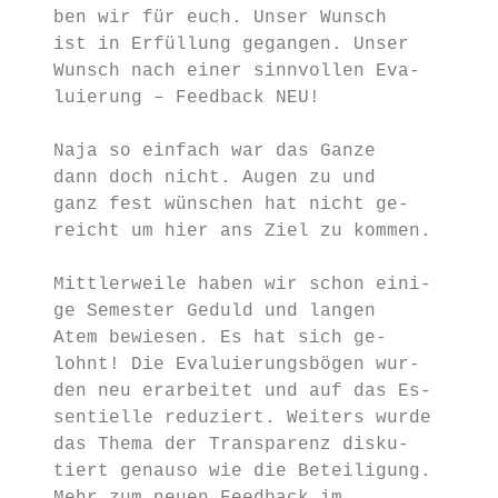
   ben wir für euch. Unser Wunsch

   ist in Erfüllung gegangen. Unser      Ne
   Wunsch nach einer sinnvollen Eva-

   luierung – Feedback NEU!              ÖH
                                         ÖH
   Naja so einfach war das Ganze

   dann doch nicht. Augen zu und         ÖH
   ganz fest wünschen hat nicht ge-      ÖH
   reicht um hier ans Ziel zu kommen.

                                         ÖH
   Mittlerweile haben wir schon eini-

   ge Semester Geduld und langen         ÖH
   Atem bewiesen. Es hat sich ge-

   lohnt! Die Evaluierungsbögen wur-

   den neu erarbeitet und auf das Es-      
   sentielle reduziert. Weiters wurde

   das Thema der Transparenz disku-

   tiert genauso wie die Beteiligung.    ÖH