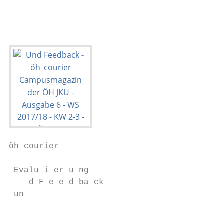
öh_courier

 Evalu i er u ng

    d F e e d ba ck

 un

                                         Ma