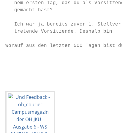
   nem ersten Tag, das du als Vorsitzende  
   gemacht hast?                           
                                           
   Ich war ja bereits zuvor 1. Stellver-   
   tretende Vorsitzende. Deshalb bin       
Worauf aus den letzten 500 Tagen bist du am
                                           