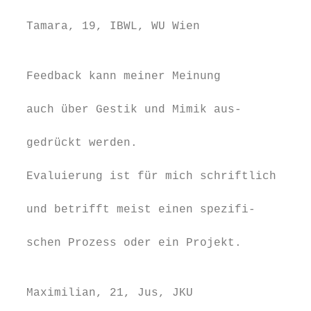
                                         TU
  Tamara, 19, IBWL, WU Wien

                                         Un
                                         eh
  Feedback kann meiner Meinung

                                         du
  auch über Gestik und Mimik aus-

                                         zu
  gedrückt werden.

                                         so
  Evaluierung ist für mich schriftlich

                                         Un
  und betrifft meist einen spezifi-

                                         di
  schen Prozess oder ein Projekt.

                                         Ab
  Maximilian, 21, Jus, JKU
