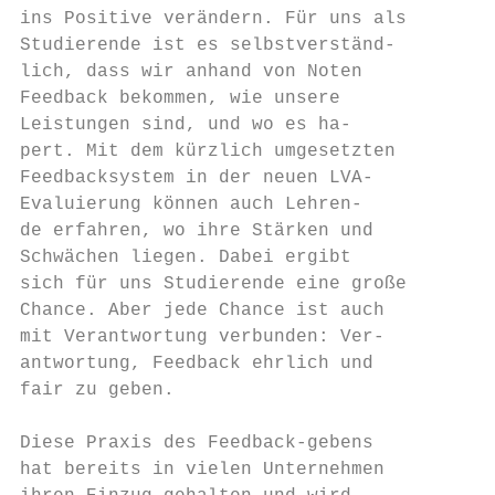
ins Positive verändern. Für uns als       d
Studierende ist es selbstverständ-        h
lich, dass wir anhand von Noten           b
Feedback bekommen, wie unsere             K
Leistungen sind, und wo es ha-            n
pert. Mit dem kürzlich umgesetzten        M
Feedbacksystem in der neuen LVA-          u
Evaluierung können auch Lehren-           v
de erfahren, wo ihre Stärken und          a
Schwächen liegen. Dabei ergibt

sich für uns Studierende eine große

Chance. Aber jede Chance ist auch

mit Verantwortung verbunden: Ver-

antwortung, Feedback ehrlich und

fair zu geben.

Diese Praxis des Feedback-gebens

hat bereits in vielen Unternehmen          