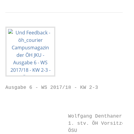
Ausgabe 6 - WS 2017/18 - KW 2-3

                                           
                     Wolfgang Denthaner    
                     1. stv. ÖH Vorsitzende
                     ÖSU                   