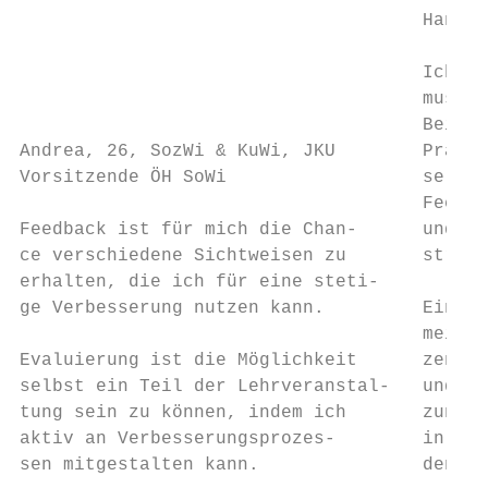
                                     Hannah
                                     Ich wü
                                     muss g
                                     Beispi
Andrea, 26, SozWi & KuWi, JKU        Präsen
Vorsitzende ÖH SoWi                  se geh
                                     Feedba
Feedback ist für mich die Chan-      und Ne
ce verschiedene Sichtweisen zu       streng
erhalten, die ich für eine steti-

ge Verbesserung nutzen kann.         Eine E
                                     meiste
Evaluierung ist die Möglichkeit      zentri
selbst ein Teil der Lehrveranstal-   und me
tung sein zu können, indem ich       zung d
aktiv an Verbesserungsprozes-        in der
sen mitgestalten kann.               den, s