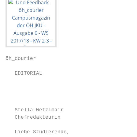
öh_courier                                 
   EDITORIAL                             IN
                                         Ed
                                         ÖH
                                           
   Stella Wetzlmair

   Chefredakteurin

                                         In
   Liebe Studierende,
