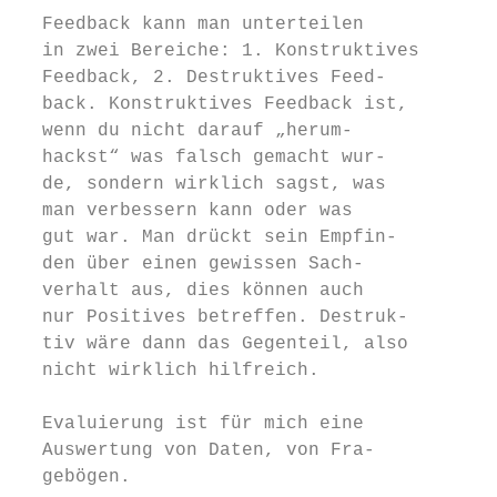
  Feedback kann man unterteilen

  in zwei Bereiche: 1. Konstruktives

  Feedback, 2. Destruktives Feed-

  back. Konstruktives Feedback ist,

  wenn du nicht darauf „herum-

  hackst“ was falsch gemacht wur-

  de, sondern wirklich sagst, was

  man verbessern kann oder was

  gut war. Man drückt sein Empfin-       An
  den über einen gewissen Sach-

  verhalt aus, dies können auch          Fe
  nur Positives betreffen. Destruk-      ob
  tiv wäre dann das Gegenteil, also      bz
  nicht wirklich hilfreich.              Ve
  Evaluierung ist für mich eine          Ev
  Auswertung von Daten, von Fra-         mi
  gebögen.                               pr