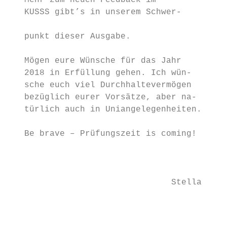
   Mehr zum neuen Feedback im            St
   KUSSS gibt’s in unserem Schwer-

                                         Ke
   punkt dieser Ausgabe.

                                         ÖH
   Mögen eure Wünsche für das Jahr       ÖH
   2018 in Erfüllung gehen. Ich wün-

   sche euch viel Durchhaltevermögen     Ku
   bezüglich eurer Vorsätze, aber na-

   türlich auch in Uniangelegenheiten.

   Be brave – Prüfungszeit is coming!

                                           
                                         Im
                                         Me
                                Stella   Um
                                         um
                                           