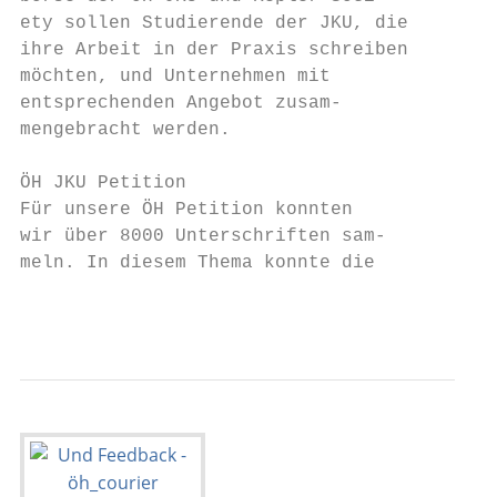
ety sollen Studierende der JKU, die        
ihre Arbeit in der Praxis schreiben        
möchten, und Unternehmen mit               
entsprechenden Angebot zusam-              
mengebracht werden.                        
                                           
ÖH JKU Petition                            
Für unsere ÖH Petition konnten             
wir über 8000 Unterschriften sam-          
meln. In diesem Thema konnte die           
                                           