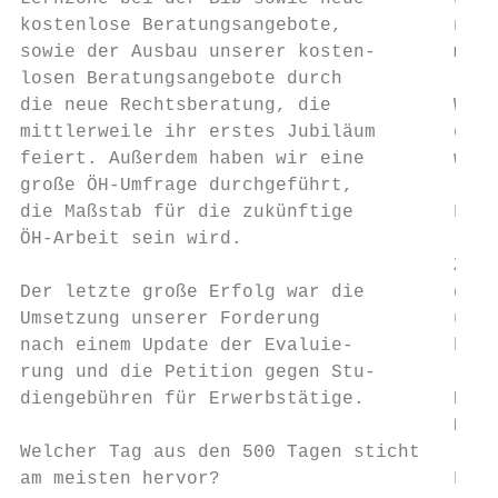
kostenlose Beratungsangebote,          nach
sowie der Ausbau unserer kosten-       merk
losen Beratungsangebote durch

die neue Rechtsberatung, die           Wenn
mittlerweile ihr erstes Jubiläum       eine
feiert. Außerdem haben wir eine        wäre
große ÖH-Umfrage durchgeführt,             
die Maßstab für die zukünftige         Ford
ÖH-Arbeit sein wird.                       
                                       Zu B
Der letzte große Erfolg war die        dich
Umsetzung unserer Forderung            und 
nach einem Update der Evaluie-         hat 
rung und die Petition gegen Stu-           
diengebühren für Erwerbstätige.        Bei 
                                       ßer 
Welcher Tag aus den 500 Tagen sticht   rung
am meisten hervor?                     Feed