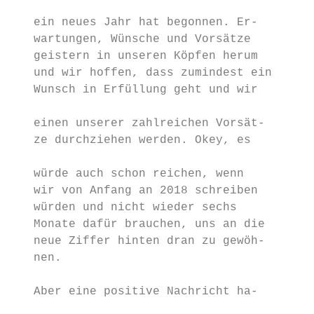
                                           
   ein neues Jahr hat begonnen. Er-

   wartungen, Wünsche und Vorsätze

   geistern in unseren Köpfen herum      Sc
   und wir hoffen, dass zumindest ein

   Wunsch in Erfüllung geht und wir

                                         pr
   einen unserer zahlreichen Vorsät-     Fe
   ze durchziehen werden. Okey, es

                                         Ev
   würde auch schon reichen, wenn

   wir von Anfang an 2018 schreiben      Wi
   würden und nicht wieder sechs         Da
   Monate dafür brauchen, uns an die

   neue Ziffer hinten dran zu gewöh-

   nen.

   Aber eine positive Nachricht ha-

                                           