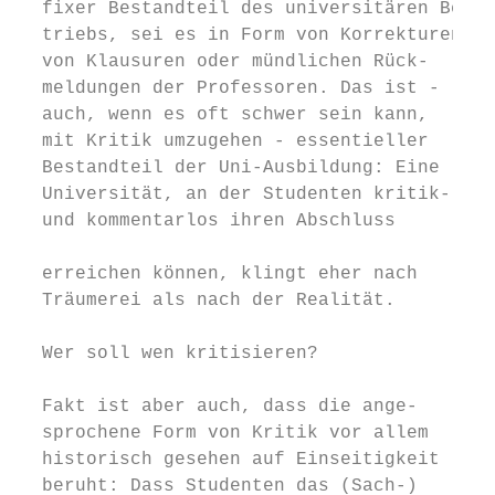
  fixer Bestandteil des universitären Be-  
  triebs, sei es in Form von Korrekturen   
  von Klausuren oder mündlichen Rück-      
  meldungen der Professoren. Das ist -     
  auch, wenn es oft schwer sein kann,      
  mit Kritik umzugehen - essentieller      
  Bestandteil der Uni-Ausbildung: Eine

  Universität, an der Studenten kritik-    
  und kommentarlos ihren Abschluss         
                                           
  erreichen können, klingt eher nach       
  Träumerei als nach der Realität.         
                                           
  Wer soll wen kritisieren?                
                                           
  Fakt ist aber auch, dass die ange-       
  sprochene Form von Kritik vor allem      
  historisch gesehen auf Einseitigkeit     
  beruht: Dass Studenten das (Sach-)       