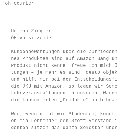
öh_courier                                 
                                           
  Helena Ziegler                           
  ÖH Vorsitzende                           
  Kundenbewertungen über die Zufriedenheit 
  nes Produktes sind auf Amazon Gang und Ge
  Produkt nicht kenne, freue ich mich über 
  tungen – je mehr es sind, desto objektive
  und hilft mir bei der Entscheidungsfindun
  die JKU mit Amazon, so legen wir Semester
  Lehrveranstaltungen in unseren „Warenkorb
  die konsumierten „Produkte“ auch bewerten
                                           
  Wer, wenn nicht wir Studenten, könnten be
  ob ein Lehrender den Stoff verständlich v
  denten sitzen das ganze Semester über in 