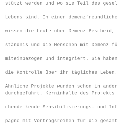
stützt werden und wo sie Teil des gesellsch
                                           
Lebens sind. In einer demenzfreundlichen Ge
                                           
wissen die Leute über Demenz Bescheid, sie 
                                           
ständnis und die Menschen mit Demenz fühlen
                                           
miteinbezogen und integriert. Sie haben die
                                           
die Kontrolle über ihr tägliches Leben.

                                           
Ähnliche Projekte wurden schon in anderen G
durchgeführt. Kerninhalte des Projekts könn
                                           
chendeckende Sensibilisierungs- und Informa
                                           
pagne mit Vortragsreihen für die gesamte Be
                                           