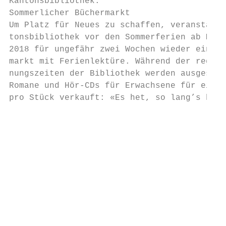
Kantonsbibliothek:                         
Sommerlicher Büchermarkt                   
Um Platz für Neues zu schaffen, veranstalte
tonsbibliothek vor den Sommerferien ab Mont
2018 für ungefähr zwei Wochen wieder einen 
markt mit Ferienlektüre. Während der regulä
nungszeiten der Bibliothek werden ausgeschi
Romane und Hör-CDs für Erwachsene für einen
pro Stück verkauft: «Es het, so lang’s het!
                                           
                                           
                                           
                                           
                                           
                                           
                                           
                                           
                                           