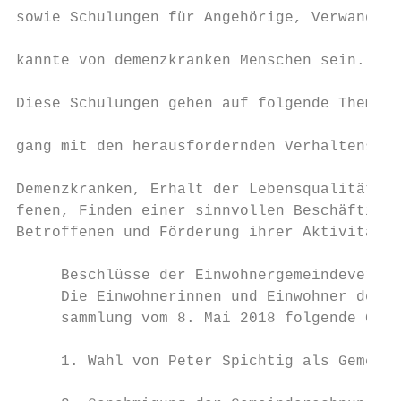
sowie Schulungen für Angehörige, Verwandte 
                                           
kannte von demenzkranken Menschen sein.

                                           
Diese Schulungen gehen auf folgende Themen 
                                           
gang mit den herausfordernden Verhaltenswei
                                           
Demenzkranken, Erhalt der Lebensqualität vo
fenen, Finden einer sinnvollen Beschäftigun
Betroffenen und Förderung ihrer Aktivität.

     Beschlüsse der Einwohnergemeindeversam
     Die Einwohnerinnen und Einwohner der G
     sammlung vom 8. Mai 2018 folgende Gesc
     1. Wahl von Peter Spichtig als Gemeind