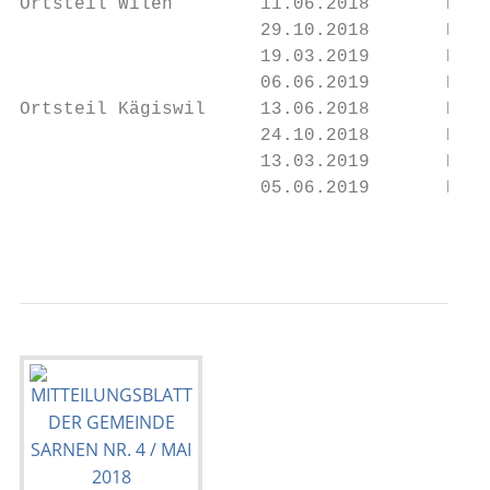
Ortsteil Wilen        11.06.2018       KW 2
                      29.10.2018       KW 4
                      19.03.2019       KW 1
                      06.06.2019       KW 2
Ortsteil Kägiswil     13.06.2018       KW 2
                      24.10.2018       KW 4
                      13.03.2019       KW 1
                      05.06.2019       KW 2
                                           