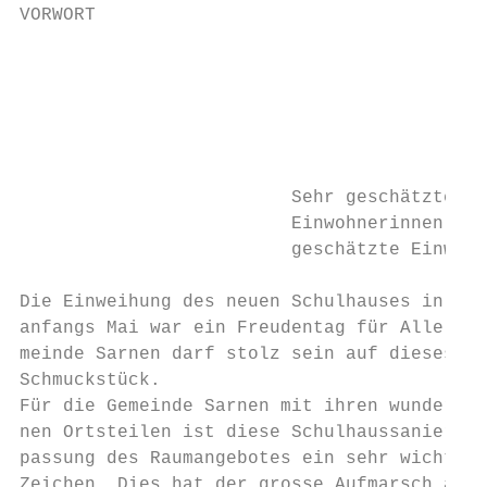
VORWORT                                    
                                           
                                           
                                           
                                           
                                           
                                           
                         Sehr geschätzte

                         Einwohnerinnen, se
                         geschätzte Einwohn
                                           
Die Einweihung des neuen Schulhauses in Sta
anfangs Mai war ein Freudentag für Alle. Di
meinde Sarnen darf stolz sein auf dieses ne
Schmuckstück.                              
Für die Gemeinde Sarnen mit ihren wundersch
nen Ortsteilen ist diese Schulhaussanierung
passung des Raumangebotes ein sehr wichtige
Zeichen. Dies hat der grosse Aufmarsch an «