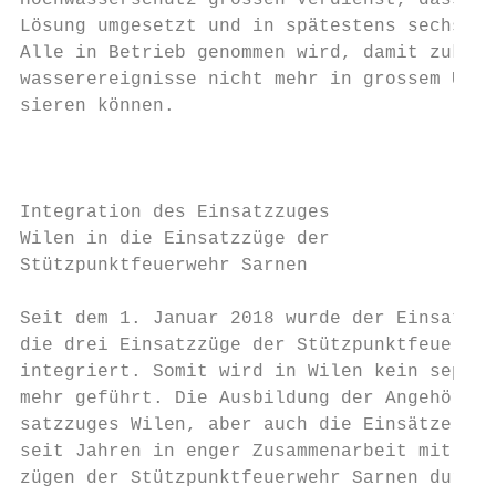
Hochwasserschutz grossen Verdienst, dass nu
Lösung umgesetzt und in spätestens sechs Ja
Alle in Betrieb genommen wird, damit zukünf
wasserereignisse nicht mehr in grossem Umfa
sieren können.

                                           
                                           
                                           
Integration des Einsatzzuges               
Wilen in die Einsatzzüge der               
Stützpunktfeuerwehr Sarnen                 
                                           
Seit dem 1. Januar 2018 wurde der Einsatzzu
die drei Einsatzzüge der Stützpunktfeuerweh
integriert. Somit wird in Wilen kein separa
mehr geführt. Die Ausbildung der Angehörige
satzzuges Wilen, aber auch die Einsätze sin
seit Jahren in enger Zusammenarbeit mit den
zügen der Stützpunktfeuerwehr Sarnen durchg