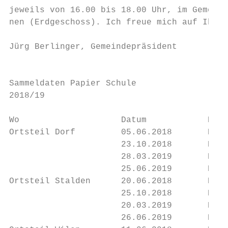
jeweils von 16.00 bis 18.00 Uhr, im Gemeind
nen (Erdgeschoss). Ich freue mich auf Ihren
                                           
Jürg Berlinger, Gemeindepräsident          
                                           
                                           
Sammeldaten Papier Schule                  
2018/19                                    
                                           
Wo                    Datum            Kale
Ortsteil Dorf         05.06.2018       KW 2
                      23.10.2018       KW 4
                      28.03.2019       KW 1
                      25.06.2019       KW 2
Ortsteil Stalden      20.06.2018       KW 2
                      25.10.2018       KW 4
                      20.03.2019       KW 1
                      26.06.2019       KW 2