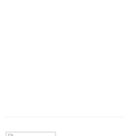
                                           
                                           
                                           
                                           
                                           
                                           
                                           
                                           
                                           
                                           
                                           
                                           
                                           