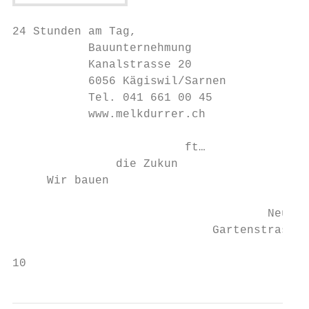
24 Stunden am Tag,

           Bauunternehmung                 
           Kanalstrasse 20                 
           6056 Kägiswil/Sarnen

           Tel. 041 661 00 45

           www.melkdurrer.ch               
                         ft…

               die Zukun

     Wir bauen

                                     Neubau
                             Gartenstrasse,
10