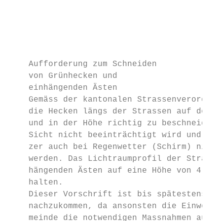
                                           
                                           
                                           
                                           
    Aufforderung zum Schneiden

    von Grünhecken und

    einhängenden Ästen

    Gemäss der kantonalen Strassenverordnun
    die Hecken längs der Strassen auf der S
    und in der Höhe richtig zu beschneiden,
    Sicht nicht beeinträchtigt wird und die
    zer auch bei Regenwetter (Schirm) nicht
    werden. Das Lichtraumprofil der Strasse
    hängenden Ästen auf eine Höhe von 4.50 
    halten.

    Dieser Vorschrift ist bis spätestens 30
    nachzukommen, da ansonsten die Einwohne
    meinde die notwendigen Massnahmen auf K