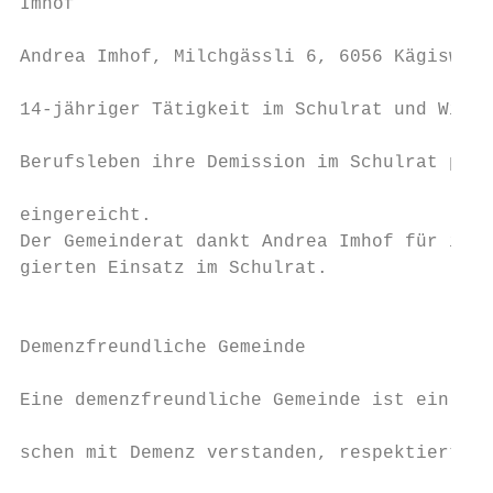
Imhof                                      
                                           
Andrea Imhof, Milchgässli 6, 6056 Kägiswil,
                                           
14-jähriger Tätigkeit im Schulrat und Wiede
                                           
Berufsleben ihre Demission im Schulrat per 
                                           
eingereicht.

Der Gemeinderat dankt Andrea Imhof für ihre
gierten Einsatz im Schulrat.

                                           
                                           
Demenzfreundliche Gemeinde                 
                                           
Eine demenzfreundliche Gemeinde ist ein Ort
                                           
schen mit Demenz verstanden, respektiert un
                                           