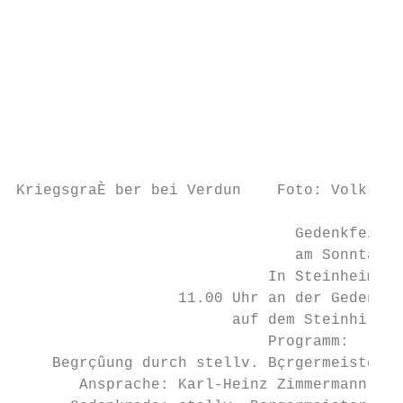
                                           
                                           
                                           
                                           
                                           
                                           
                                           
                                           
KriegsgraÈ ber bei Verdun    Foto: Volksbun
                               Gedenkfeiern
                               am Sonntag, 
                            In Steinheim   
                  11.00 Uhr an der Gedenkst
                        auf dem Steinhirt  
                            Programm:      
    Begrçûung durch stellv. Bçrgermeister W
       Ansprache: Karl-Heinz Zimmermann (Vd