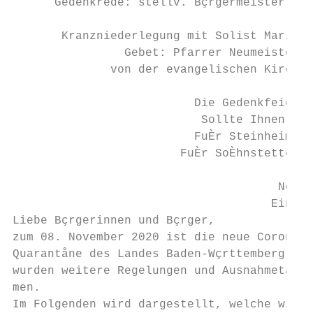
      Gedenkrede: stellv. Bçrgermeister Wal
                                           
       Kranzniederlegung mit Solist Mario D
                Gebet: Pfarrer Neumeister  
              von der evangelischen Kirche 
                          Die Gedenkfeier f
                           Sollte Ihnen ein
                          FuÈr Steinheim: T
                        FuÈr SoÈhnstetten: 
                                      Neufa
                                     Einrei
Liebe Bçrgerinnen und Bçrger,              
zum 08. November 2020 ist die neue Corona-V
Quarantåne des Landes Baden-Wçrttemberg in 
wurden weitere Regelungen und Ausnahmetatbe
men.                                       
Im Folgenden wird dargestellt, welche wicht