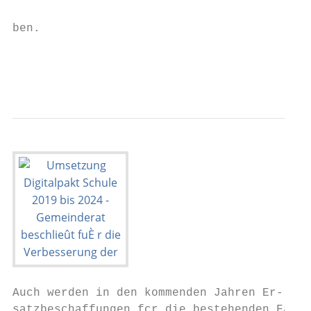
                                           
ben.

                                           
                                           
Auch werden in den kommenden Jahren Er-

satzbeschaffungen fçr die bestehenden Fahr-