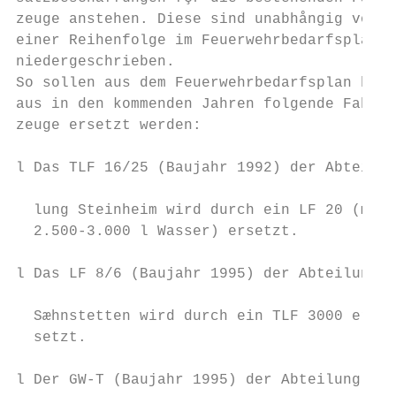
zeuge anstehen. Diese sind unabhångig von  
einer Reihenfolge im Feuerwehrbedarfsplan  
niedergeschrieben.                         
So sollen aus dem Feuerwehrbedarfsplan her-
aus in den kommenden Jahren folgende Fahr- 
zeuge ersetzt werden:                      
                                           
l Das TLF 16/25 (Baujahr 1992) der Abtei-  
                                           
  lung Steinheim wird durch ein LF 20 (mit 
  2.500-3.000 l Wasser) ersetzt.           
                                           
l Das LF 8/6 (Baujahr 1995) der Abteilung  
                                           
  Sæhnstetten wird durch ein TLF 3000 er-  
  setzt.                                   
                                           
l Der GW-T (Baujahr 1995) der Abteilung
