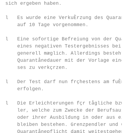
sich ergeben haben.                        
                                           
l   Es wurde eine VerkuÈrzung des QuarantaÈ
    auf 10 Tage vorgenommen.               
                                           
l   Eine sofortige Befreiung von der Quaran
    eines negativen Testergebnisses bei Ein
    generell mæglich. Allerdings besteht nu
    Quarantånedauer mit der Vorlage eines n
    ses zu verkçrzen.                      
                                           
l   Der Test darf nun frçhestens am fuÈnfte
    erfolgen.

                                           
l   Die Erleichterungen fçr tågliche bzw. w
    ler, welche zum Zwecke der Berufsausçbu
    oder ihrer Ausbildung in oder aus einem
    bleiben bestehen. Grenzpendler und Gren
    Quarantånepflicht damit weitestgehend a