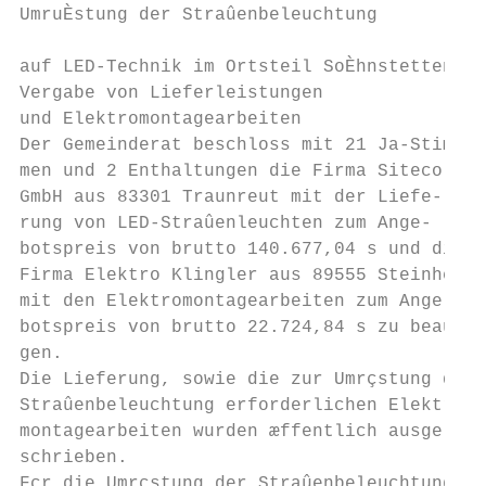
UmruÈstung der Straûenbeleuchtung

                                           
auf LED-Technik im Ortsteil SoÈhnstetten - 
Vergabe von Lieferleistungen               
und Elektromontagearbeiten                 
Der Gemeinderat beschloss mit 21 Ja-Stim-  
men und 2 Enthaltungen die Firma Siteco    
GmbH aus 83301 Traunreut mit der Liefe-    
rung von LED-Straûenleuchten zum Ange-     
botspreis von brutto 140.677,04 s und die  
Firma Elektro Klingler aus 89555 Steinheim 
mit den Elektromontagearbeiten zum Ange-   
botspreis von brutto 22.724,84 s zu beauftr
gen.                                       
Die Lieferung, sowie die zur Umrçstung der 
Straûenbeleuchtung erforderlichen Elektro- 
montagearbeiten wurden æffentlich ausge-   
schrieben.                                 
Fçr die Umrçstung der Straûenbeleuchtung   