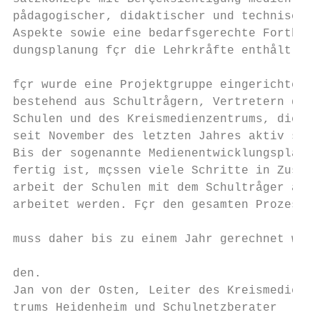
pådagogischer, didaktischer und technischer
Aspekte sowie eine bedarfsgerechte Fortbil-
dungsplanung fçr die Lehrkråfte enthålt. Hi
                                           
fçr wurde eine Projektgruppe eingerichtet, 
bestehend aus Schultrågern, Vertretern der 
Schulen und des Kreismedienzentrums, die   
seit November des letzten Jahres aktiv sind
Bis der sogenannte Medienentwicklungsplan  
fertig ist, mçssen viele Schritte in Zusamm
arbeit der Schulen mit dem Schultråger abge
arbeitet werden. Fçr den gesamten Prozess  
                                           
muss daher bis zu einem Jahr gerechnet wer-
                                           
den.                                       
Jan von der Osten, Leiter des Kreismedienze
trums Heidenheim und Schulnetzberater      