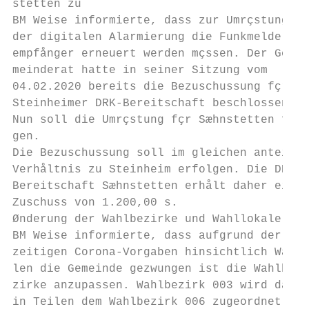
stetten zu

BM Weise informierte, dass zur Umrçstung

der digitalen Alarmierung die Funkmelde-

empfånger erneuert werden mçssen. Der Ge-

meinderat hatte in seiner Sitzung vom

04.02.2020 bereits die Bezuschussung fçr di
Steinheimer DRK-Bereitschaft beschlossen.

Nun soll die Umrçstung fçr Sæhnstetten fol-

gen.

Die Bezuschussung soll im gleichen anteilig
Verhåltnis zu Steinheim erfolgen. Die DRK-

Bereitschaft Sæhnstetten erhålt daher einen

Zuschuss von 1.200,00 s.

Ønderung der Wahlbezirke und Wahllokale

BM Weise informierte, dass aufgrund der der
zeitigen Corona-Vorgaben hinsichtlich Wah-

len die Gemeinde gezwungen ist die Wahlbe-

zirke anzupassen. Wahlbezirk 003 wird daher

in Teilen dem Wahlbezirk 006 zugeordnet (si