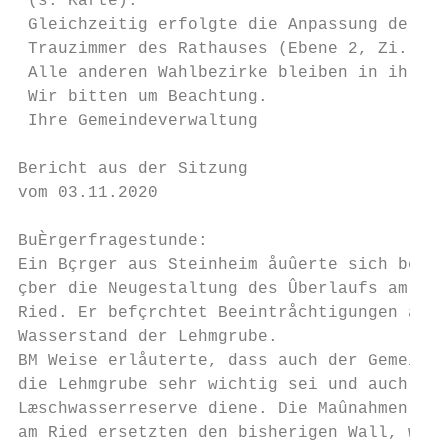
 (s. Karte).

 Gleichzeitig erfolgte die Anpassung der Wa
 Trauzimmer des Rathauses (Ebene 2, Zi. 2.0
 Alle anderen Wahlbezirke bleiben in ihren 
 Wir bitten um Beachtung.

 Ihre Gemeindeverwaltung

Bericht aus der Sitzung                    
vom 03.11.2020                             
                                           
BuÈrgerfragestunde:                        
Ein Bçrger aus Steinheim åuûerte sich besor
çber die Neugestaltung des Ûberlaufs am    
Ried. Er befçrchtet Beeintråchtigungen am  
Wasserstand der Lehmgrube.                 
BM Weise erlåuterte, dass auch der Gemeinde
die Lehmgrube sehr wichtig sei und auch als
Læschwasserreserve diene. Die Maûnahmen    
am Ried ersetzten den bisherigen Wall, wel-