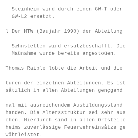
                                           
  Steinheim wird durch einen GW-T oder     
  GW-L2 ersetzt.                           
                                           
l Der MTW (Baujahr 1998) der Abteilung

                                           
  Sæhnstetten wird ersatzbeschafft. Diese

  Maûnahme wurde bereits angestoûen.       
                                           
Thomas Raible lobte die Arbeit und die Stru
                                           
turen der einzelnen Abteilungen. Es ist gru
såtzlich in allen Abteilungen gençgend Pers
                                           
nal mit ausreichendem Ausbildungsstand vor-

handen. Die Altersstruktur sei sehr ausgegl
chen. Hierdurch sind in allen Ortsteilen St
heims zuverlåssige Feuerwehreinsåtze ge-

wåhrleistet.                               