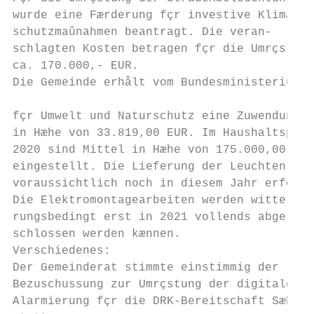
wurde eine Færderung fçr investive Klima-  
schutzmaûnahmen beantragt. Die veran-      
schlagten Kosten betragen fçr die Umrçstung
ca. 170.000,- EUR.                         
Die Gemeinde erhålt vom Bundesministerium  
                                           
fçr Umwelt und Naturschutz eine Zuwendung  
in Hæhe von 33.819,00 EUR. Im Haushaltsplan

2020 sind Mittel in Hæhe von 175.000,00 EUR

eingestellt. Die Lieferung der Leuchten kan
voraussichtlich noch in diesem Jahr erfolge
Die Elektromontagearbeiten werden witte-   
rungsbedingt erst in 2021 vollends abge-   
schlossen werden kænnen.

Verschiedenes:

Der Gemeinderat stimmte einstimmig der

Bezuschussung zur Umrçstung der digitalen

Alarmierung fçr die DRK-Bereitschaft Sæhn-
