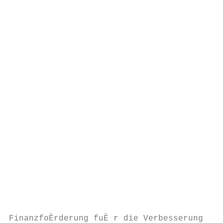
                                           
                                           
                                           
                                           
                                           
                                           
                                           
                                           
                                           
                                           
                                           
                                           
                                           
                                           
                                           
                                           
                                           
                                           
FinanzfoÈrderung fuÈ r die Verbesserung des