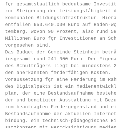
fçr gesamtstaatlich bedeutsame Investitione
zur Steigerung der Leistungsfåhigkeit der  
kommunalen Bildungsinfrastruktur. Hieraus  
entfallen 650.640.000 Euro auf Baden-Wçrt- 
temberg, wovon 90 Prozent, also rund 585   
Millionen Euro fçr Investitionen an Schulen
vorgesehen sind.                           
Das Budget der Gemeinde Steinheim betrågt  
insgesamt rund 241.000 Euro. Der Eigenantei
des Schultrågers liegt bei mindestens 20 % 
den anerkannten færderfåhigen Kosten.      
Voraussetzung fçr eine Færderung im Rahmen 
des Digitalpakts ist ein Medienentwicklungs
plan, der eine Bestandsaufnahme bestehen-  
der und benætigter Ausstattung mit Bezug   
zum beantragten Færdergegenstand und eine  
Bestandsaufnahme der aktuellen Internetan- 
bindung, ein technisch-pådagogisches Ein-  
satzkonzept mit Berçcksichtigung medien-   