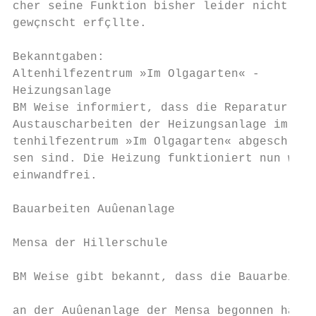
cher seine Funktion bisher leider nicht wie
gewçnscht erfçllte.                        
                                           
Bekanntgaben:                              
Altenhilfezentrum »Im Olgagarten« -        
Heizungsanlage                             
BM Weise informiert, dass die Reparatur- un
Austauscharbeiten der Heizungsanlage im Al-
tenhilfezentrum »Im Olgagarten« abgeschlos-
sen sind. Die Heizung funktioniert nun wied
einwandfrei.                               
                                           
Bauarbeiten Auûenanlage

                                           
Mensa der Hillerschule

                                           
BM Weise gibt bekannt, dass die Bauarbeiten

                                           
an der Auûenanlage der Mensa begonnen ha-
