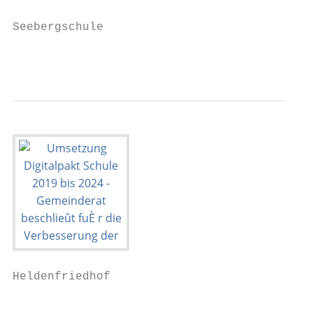
                                           
Seebergschule                              
                                           
Heldenfriedhof

                                           
                                           