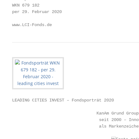
WKN 679 182

per 29. Februar 2020

www.LCI-Fonds.de
LEADING CITIES INVEST – Fondsporträt 2020          
                                  KanAm Grund Group

                                   seit 2000 – Inno
                                   als Markenzeichen