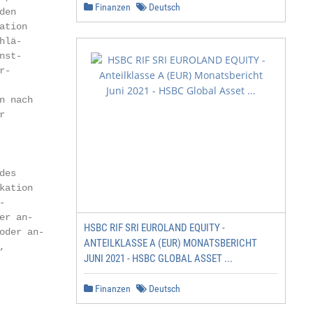
Finanzen
Deutsch
en

tion

lä-

st-

-

 nach



es

ation



r an-

HSBC RIF SRI EUROLAND EQUITY -
der an-

ANTEILKLASSE A (EUR) MONATSBERICHT


JUNI 2021 - HSBC GLOBAL ASSET ...
Finanzen
Deutsch
            3