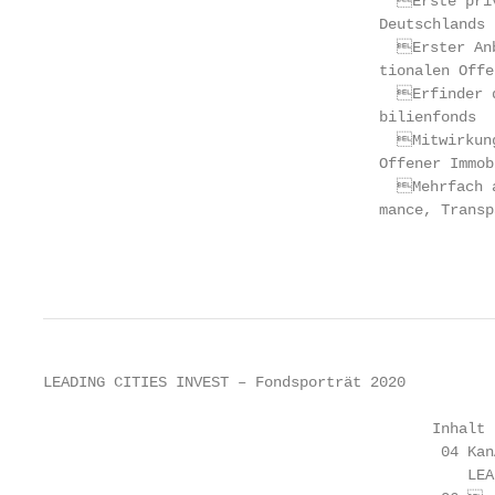
                                    	Erste private Immobilien-Investmentgesellschaft

                                      Deutschlands 
                                    	Erster Anbieter in Deutschland von rein interna-

                                      tionalen Offe
                                    	Erfinder der CashCall-Strategie für Offene Immo-

                                      bilienfonds

                                    	Mitwirkung bei der deutschen Reform des Rechts

                                      Offener Immob
                                    	Mehrfach ausgezeichnet für Managementperfor-

                                      mance, Transp
                                                   
LEADING CITIES INVEST – Fondsporträt 2020          
                                            Inhalt

                                             04 Kan
                                                LEA