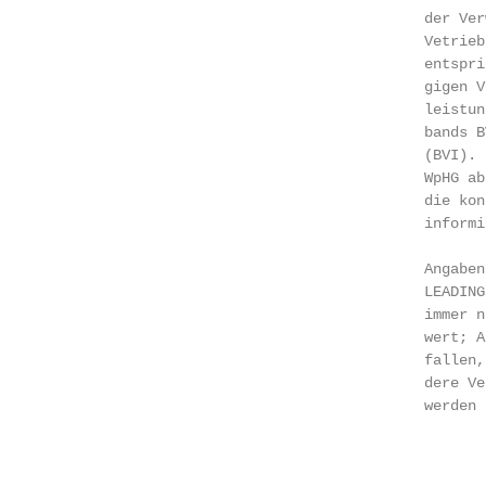
                                            der Ver
                                            Vetrieb
                                            entspri
                                            gigen V
                                            leistun
                                            bands B
                                            (BVI). 
                                            WpHG ab
                                            die kon
                                            informie
                                            Angaben
                                            LEADING
                                            immer n
                                            wert; A
                                            fallen,
                                            dere Ve
                                            werden 
                                                   