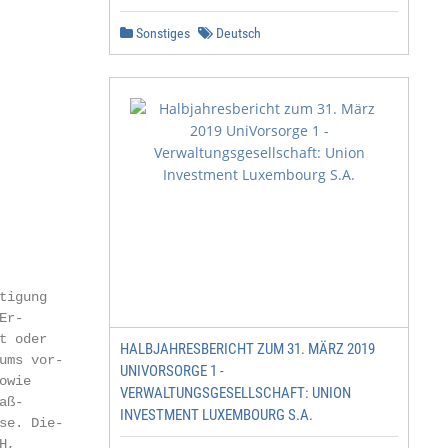
Sonstiges
Deutsch
igung

r-

 oder

HALBJAHRESBERICHT ZUM 31. MÄRZ 2019
ms vor-

UNIVORSORGE 1 -
wie

VERWALTUNGSGESELLSCHAFT: UNION
ß-

INVESTMENT LUXEMBOURG S.A.
e. Die-

,
