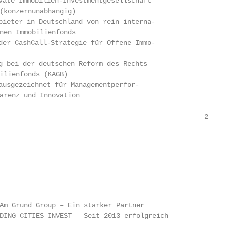
(konzernunabhängig)

nen Immobilienfonds

ilienfonds (KAGB)

arenz und Innovation

                                                   2
                                                        
Am Grund Group – Ein starker Partner

DING CITIES INVEST – Seit 2013 erfolgreich
