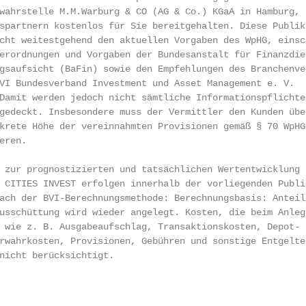
wahrstelle M.M.Warburg & CO (AG & Co.) KGaA in Hamburg, d
spartnern kostenlos für Sie bereitgehalten. Diese Publika
cht weitestgehend den aktuellen Vorgaben des WpHG, einsch
erordnungen und Vorgaben der Bundesanstalt für Finanzdien
gsaufsicht (BaFin) sowie den Empfehlungen des Branchenver
VI Bundesverband Investment und Asset Management e. V.

Damit werden jedoch nicht sämtliche Informationspflichten
gedeckt. Insbesondere muss der Vermittler den Kunden über
krete Höhe der vereinnahmten Provisionen gemäß § 70 WpHG

ren.

 zur prognostizierten und tatsächlichen Wertentwicklung d
 CITIES INVEST erfolgen innerhalb der vorliegenden Publik
ach der BVI-Berechnungsmethode: Berechnungsbasis: Anteil-
usschüttung wird wieder angelegt. Kosten, die beim Anlege
 wie z. B. Ausgabeaufschlag, Transaktionskosten, Depot- o
rwahrkosten, Provisionen, Gebühren und sonstige Entgelte,
nicht berücksichtigt.

                                                        