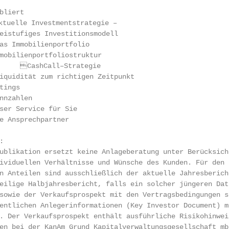
liert

eistufiges Investitionsmodell

as Immobilienportfolio

mobilienportfoliostruktur

iquidität zum richtigen Zeitpunkt

ings

nnzahlen

ser Service für Sie

e Ansprechpartner



ublikation ersetzt keine Anlageberatung unter Berücksicht
ividuellen Verhältnisse und Wünsche des Kunden. Für den E
n Anteilen sind ausschließlich der aktuelle Jahresbericht
eilige Halbjahresbericht, falls ein solcher jüngeren Datu
owie der Verkaufs­prospekt mit den Vertragsbedingungen so
entlichen Anlegerinformationen (Key Investor Document) ma
. Der Verkaufsprospekt enthält ausführliche Risikohinweis
en bei der KanAm Grund Kapitalverwaltungsgesellschaft mbH