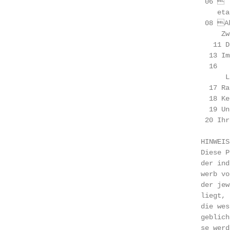
                                             06	

                                                etab
                                             08	Aktuelle Investmentstrategie –

                                                 Zw
                                               11 D
                                              13 Im
                                              16	CashCall–Strategie

                                                  L
                                              17 Rat
                                              18 Ke
                                              19 Un
                                             20 Ihr
                                            HINWEIS:
                                            Diese P
                                            der ind
                                            werb vo
                                            der jew
                                            liegt, s
                                            die wes
                                            geblich
                                            se werd