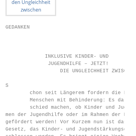
GEDANKEN

                                           
             INKLUSIVE KINDER- UND

              JUGENDHILFE – JETZT!

                  DIE UNGLEICHHEIT ZWISCHEN
S

        chon seit Längerem fordern die Fach
        Menschen mit Behinderung: Es darf k
        schied machen, ob Kinder und Jugend
men der Jugendhilfe oder im Rahmen der Eing
gefördert werden! Vor Kurzem nun ist das en
Gesetz, das Kinder- und Jugendstärkungsgese