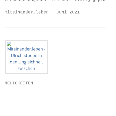
Verbesserungsschritte kurzfristig geplant u
miteinander.leben   Juni 2021              
NEUIGKEITEN

                                           
                                           
                                           
                                           