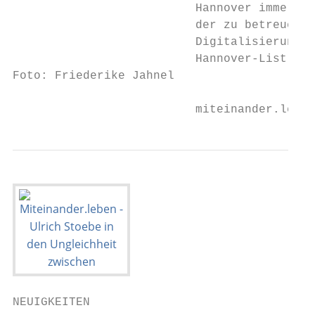
                          Hannover immer we
                          der zu betreuende
                          Digitalisierung i
                          Hannover-List sch
Foto: Friederike Jahnel

                          miteinander.leben
NEUIGKEITEN
