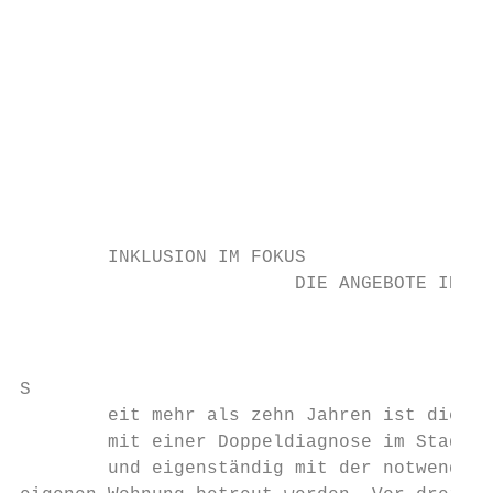
                                           
                                           
                                           
                                           
                                           
        INKLUSION IM FOKUS

                         DIE ANGEBOTE IN HA
                                           
S

        eit mehr als zehn Jahren ist die Di
        mit einer Doppeldiagnose im Stadtge
        und eigenständig mit der notwendige