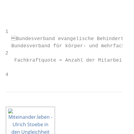
                                           
                                           
                                           
1

  Bundesverband evangelische Behindertenhi
  Bundesverband für körper- und mehrfachbeh
2

   Fachkraftquote = Anzahl der Mitarbeitend
4                                          