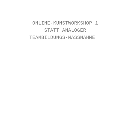
                                         AT
         ONLINE-KUNSTWORKSHOP 1

             STATT ANALOGER

        TEAMBILDUNGS-MASSNAHME

                                           
                                           
                                           
                                           
                                           
                                           
                                           
                                           
                                           
                                           
                                           