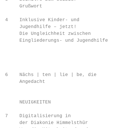
     Grußwort                              
                                           
4    Inklusive Kinder- und

     Jugendhilfe – jetzt!                14
     Die Ungleichheit zwischen             
     Eingliederungs- und Jugendhilfe       
                                           
                                           
6    Nächs | ten | lie | be, die           
     Angedacht                           20
                                           
                                           
     NEUIGKEITEN                           
                                         21
7    Digitalisierung in                    
     der Diakonie Himmelsthür              