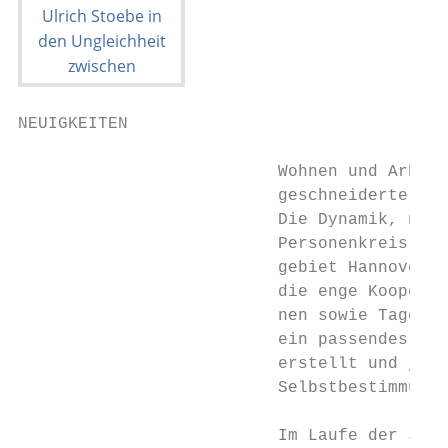
NEUIGKEITEN

                          Wohnen und Arbeit
                          geschneiderte Ink
                          Die Dynamik, neue
                          Personenkreis der
                          gebiet Hannover z
                          die enge Kooperat
                          nen sowie Tagesfö
                          ein passendes Ang
                          erstellt und jede
                          Selbstbestimmung 
                                           
                          Im Laufe der Jahr