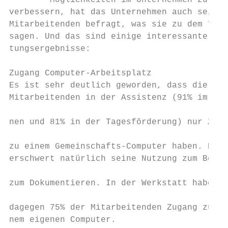
        Möglichkeiten im Unternehmen zu    
verbessern, hat das Unternehmen auch seine 
Mitarbeitenden befragt, was sie zu dem Them
sagen. Und das sind einige interessante Aus
tungsergebnisse:                           
                                           
Zugang Computer-Arbeitsplatz

Es ist sehr deutlich geworden, dass die mei
Mitarbeitenden in der Assistenz (91% im Woh
                                           
nen und 81% in der Tagesförderung) nur Zuga
                                           
zu einem Gemeinschafts-Computer haben. Das 
erschwert natürlich seine Nutzung zum Beisp
                                           
zum Dokumentieren. In der Werkstatt haben  
                                           
dagegen 75% der Mitarbeitenden Zugang zu ei
nem eigenen Computer.                      