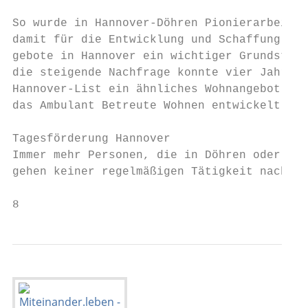
                                           
So wurde in Hannover-Döhren Pionierarbeit g
damit für die Entwicklung und Schaffung all
gebote in Hannover ein wichtiger Grundstein
die steigende Nachfrage konnte vier Jahre s
Hannover-List ein ähnliches Wohnangebot ges
das Ambulant Betreute Wohnen entwickelt wer
                                           
Tagesförderung Hannover                    
Immer mehr Personen, die in Döhren oder in 
gehen keiner regelmäßigen Tätigkeit nach od
8                                          