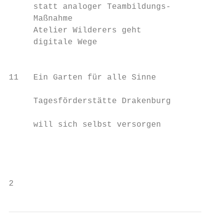
     statt analoger Teambildungs-          
     Maßnahme                              
     Atelier Wilderers geht                
     digitale Wege

                                           
                                           
11   Ein Garten für alle Sinne

                                           
     Tagesförderstätte Drakenburg

                                           
     will sich selbst versorgen

                                           
                                           
                                           
2                                          