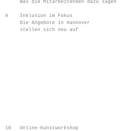
     Was die Mitarbeitenden dazu sagen     
8    Inklusion im Fokus                  22
     Die Angebote in Hannover              
     stellen sich neu auf                  
                                           
                                         22
                                           
                                         23
                                           
                                           
                                           
                                           
                                           
                                           
                                           
                                           
10   Online-Kunstworkshop                24