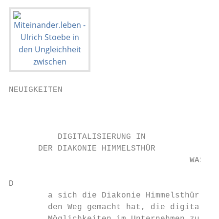
NEUIGKEITEN

                                           
          DIGITALISIERUNG IN

      DER DIAKONIE HIMMELSTHÜR

                                     WAS DI
D

        a sich die Diakonie Himmelsthür auf
        den Weg gemacht hat, die digitalen 