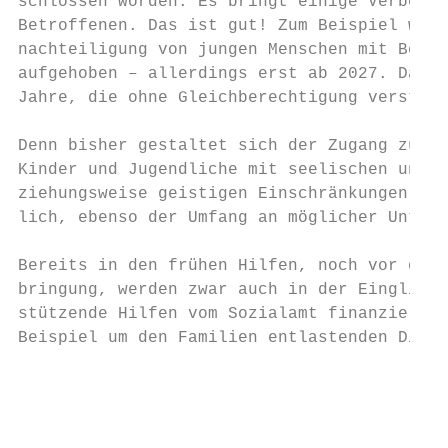
schlossen worden. Es bringt einige Verbesse
Betroffenen. Das ist gut! Zum Beispiel wird
nachteiligung von jungen Menschen mit Behin
aufgehoben – allerdings erst ab 2027. Das s
Jahre, die ohne Gleichberechtigung verstrei
                                           
Denn bisher gestaltet sich der Zugang zu Le
Kinder und Jugendliche mit seelischen und k
ziehungsweise geistigen Einschränkungen seh
lich, ebenso der Umfang an möglicher Unters
                                           
Bereits in den frühen Hilfen, noch vor der 
bringung, werden zwar auch in der Eingliede
stützende Hilfen vom Sozialamt finanziert. 
Beispiel um den Familien entlastenden Diens
                                           
                                           
                                           