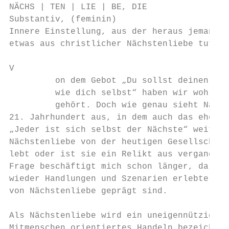
NÄCHS | TEN | LIE | BE, DIE

Substantiv, (feminin)

Innere Einstellung, aus der heraus jemand b
etwas aus christlicher Nächstenliebe tut*

V

         on dem Gebot „Du sollst deinen Näc
         wie dich selbst“ haben wir wohl al
         gehört. Doch wie genau sieht Nächs
21. Jahrhundert aus, in dem auch das eher g
„Jeder ist sich selbst der Nächste“ weit ve
Nächstenliebe von der heutigen Gesellschaft
lebt oder ist sie ein Relikt aus vergangene
Frage beschäftigt mich schon länger, da ich
wieder Handlungen und Szenarien erlebte, di
von Nächstenliebe geprägt sind.            
                                           
Als Nächstenliebe wird ein uneigennütziges,
Mitmenschen orientiertes Handeln bezeichnet