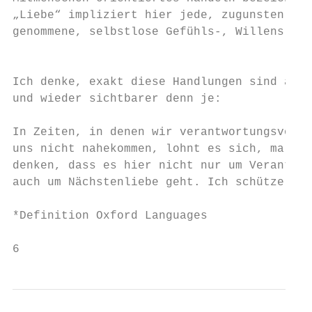
„Liebe“ impliziert hier jede, zugunsten der
genommene, selbstlose Gefühls-, Willens- od
                                           
Ich denke, exakt diese Handlungen sind aktu
und wieder sichtbarer denn je:             
                                           
In Zeiten, in denen wir verantwortungsvoll 
uns nicht nahekommen, lohnt es sich, mal da
denken, dass es hier nicht nur um Verantwor
auch um Nächstenliebe geht. Ich schütze nic
*Definition Oxford Languages

6                                          