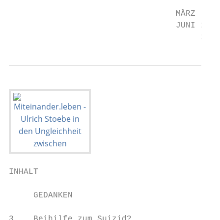
                                  MÄRZ

                                  JUNI 2021

                                       2021
INHALT

     GEDANKEN                              
3    Beihilfe zum Suizid?                12