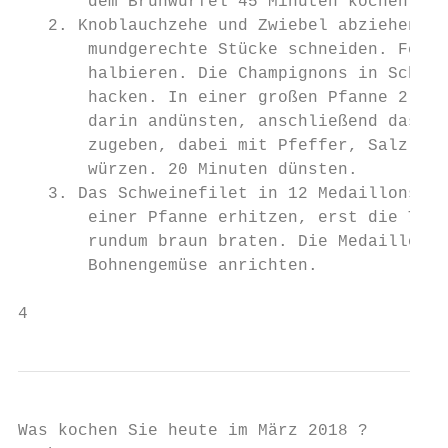
       dem Brühwürfel 45 Minuten kochen. In
   2. Knoblauchzehe und Zwiebel abziehen un
       mundgerechte Stücke schneiden. Fench
       halbieren. Die Champignons in Scheib
       hacken. In einer großen Pfanne 2 EL 
       darin andünsten, anschließend das Ge
       zugeben, dabei mit Pfeffer, Salz, Ku
       würzen. 20 Minuten dünsten.

   3. Das Schweinefilet in 12 Medaillons sc
       einer Pfanne erhitzen, erst die Thym
       rundum braun braten. Die Medaillons 
       Bohnengemüse anrichten.

4
Was kochen Sie heute im März 2018 ?
