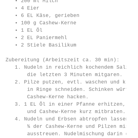
   • 200 ml Milch

   • 4 Eier

   • 6 EL Käse, gerieben

   • 100 g Cashew-Kerne

   • 1 EL Öl

   • 2 EL Paniermehl

   • 2 Stiele Basilikum

Zubereitung (Arbeitszeit ca. 30 min):

   1. Nudeln in reichlich kochendem Salzwas
       die letzten 3 Minuten mitgaren.

   2. Pilze putzen, evtl. waschen und klein
       in Ringe schneiden. Schinken würfeln
       Cashew-Kerne hacken.

   3. 1 EL Öl in einer Pfanne erhitzen, Pil
       und Cashew-Kerne kurz mitbraten. Mit
   4. Nudeln und Erbsen abtropfen lassen. M
       ¾ der Cashew-Kerne und Pilzen mische
       ausstreuen. Nudelmischung darin gut 