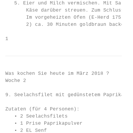
   5. Eier und Milch vermischen. Mit Salz u
       Käse darüber streuen. Zum Schluss di
       Im vorgeheizten Ofen (E-Herd 175 Gra
       2) ca. 30 Minuten goldbraun backen.

1
Was kochen Sie heute im März 2018 ?

Woche 2

9. Seelachsfilet mit gedünstetem Paprikagem
Zutaten (für 4 Personen):

   • 2 Seelachsfilets

   • 1 Prise Paprikapulver

   • 2 EL Senf
