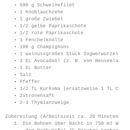
   • 500 g Schweinefilet

   • 1 Knoblauchzehe

   • 1 große Zwiebel

   • 1/2 gelbe Paprikaschote

   • 1/2 rote Paprikaschote

   • 1 Fenchelknolle

   • 100 g Champignons

   • 1 walnussgroßes Stück Ingwerwurzel

   • 3 EL Avocadoöl (z. B. von Neuseelandha
   • 1 EL Butter

   • Salz

   • Pfeffer

   • 1/2 TL Kurkuma (ersatzweise 1 TL Curry
   • Zitronensaft

   • 2-3 Thymianzweige

Zubereitung (Arbeitszeit ca. 20 Minuten):

   1. Die Bohnen über Nacht in 750 ml Wasse