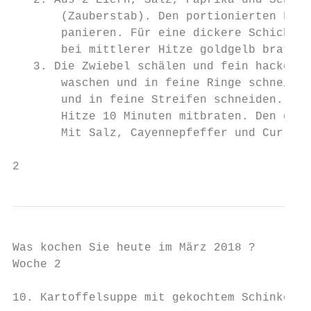
   2. Aus 2 Eiern, Salz, Paprika und Senf e
       (Zauberstab). Den portionierten Fisc
       panieren. Für eine dickere Schicht d
       bei mittlerer Hitze goldgelb braten.

   3. Die Zwiebel schälen und fein hacken, 
       waschen und in feine Ringe schneiden
       und in feine Streifen schneiden. Das
       Hitze 10 Minuten mitbraten. Den geko
       Mit Salz, Cayennepfeffer und Curry p
2
Was kochen Sie heute im März 2018 ?

Woche 2

10. Kartoffelsuppe mit gekochtem Schinken u