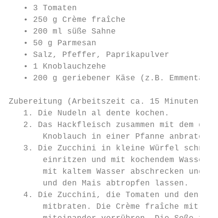
   • 3 Tomaten

   • 250 g Crème fraîche

   • 200 ml süße Sahne

   • 50 g Parmesan

   • Salz, Pfeffer, Paprikapulver

   • 1 Knoblauchzehe

   • 200 g geriebener Käse (z.B. Emmentaler
Zubereitung (Arbeitszeit ca. 15 Minuten):

   1. Die Nudeln al dente kochen.

   2. Das Hackfleisch zusammen mit dem durc
       Knoblauch in einer Pfanne anbraten.

   3. Die Zucchini in kleine Würfel schneid
       einritzen und mit kochendem Wasser ü
       mit kaltem Wasser abschrecken und di
       und den Mais abtropfen lassen.

   4. Die Zucchini, die Tomaten und den Mai
       mitbraten. Die Crème fraîche mit der