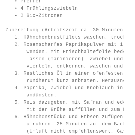
   • Pfeffer

   • 4 Frühlingszwiebeln

   • 2 Bio-Zitronen

Zubereitung (Arbeitszeit ca. 30 Minuten):

   1. Hähnchenbrustfilets waschen, trockent
   2. Rosenscharfes Paprikapulver mit 1 TL 
       wenden. Mit Frischhaltefolie bedeckt
       lassen (marinieren). Zwiebel und Kno
       vierteln, entkernen, waschen und in 
   3. Restliches Öl in einer ofenfesten Pfa
       rundherum kurz anbraten. Herausnehme
   4. Paprika, Zwiebel und Knoblauch in die
       andünsten.

   5. Reis dazugeben, mit Safran und edelsü
       Mit der Brühe auffüllen und zum Koch
   6. Hähnchenstücke und Erbsen zufügen. Mi
       umrühren. 25 Minuten auf dem Backofe
       (Umluft nicht empfehlenswert, Gas: S