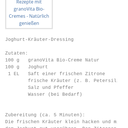
Joghurt-Kräuter-Dressing                   
Zutaten:                                   
100 g   granoVita Bio-Creme Natur          
100 g   Joghurt                            
 1 EL   Saft einer frischen Zitrone        
        frische Kräuter (z. B. Petersilie, 
        Salz und Pfeffer                   
        Wasser (bei Bedarf)                
                                           
Zubereitung (ca. 5 Minuten):               
Die frischen Kräuter klein hacken und mit d