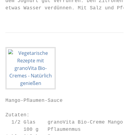
dem Joghurt gut verrühren. Den Zitronensaft
etwas Wasser verdünnen. Mit Salz und Pfeffe
                                           
Mango-Pﬂaumen-Sauce                        
Zutaten:                                   
  1/2 Glas    granoVita Bio-Creme Mango    
      100 g   Pflaumenmus                  