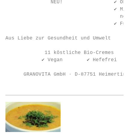
               NEU!                 ✔ Ohne 
                                    ✔ Mit D
                                      neuar
                                    ✔ Für e
Aus Liebe zur Gesundheit und Umwelt

             11 köstliche Bio-Cremes

            ✔ Vegan        ✔ Hefefrei      
      GRANOVITA GmbH · D-87751 Heimertingen