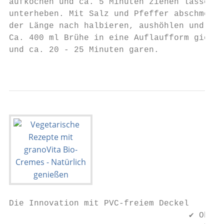
aufkochen und ca. 5 Minuten ziehen lassen. 
unterheben. Mit Salz und Pfeffer abschmecke
der Länge nach halbieren, aushöhlen und mit
Ca. 400 ml Brühe in eine Auflaufform gießen
und ca. 20 - 25 Minuten garen.             
                                        9  
Die Innovation mit PVC-freiem Deckel

                                    ✔ Ohne 