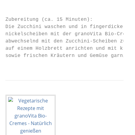
                                           
                                           
Zubereitung (ca. 15 Minuten):              
Die Zucchini waschen und in fingerdicke Sch
nickelscheiben mit der granoVita Bio-Creme 
abwechselnd mit den Zucchini-Scheiben zu Tü
auf einem Holzbrett anrichten und mit klein
sowie frischen Kräutern und Gemüse garniere
                                          7