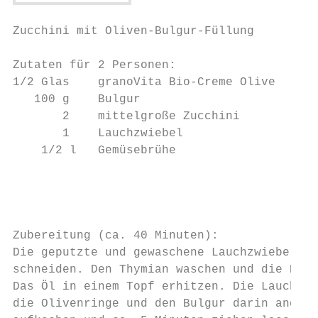
Zucchini mit Oliven-Bulgur-Füllung         
Zutaten für 2 Personen:                    
1/2 Glas    granoVita Bio-Creme Olive      
   100 g    Bulgur                         
       2    mittelgroße Zucchini           
       1    Lauchzwiebel                   
    1/2 l   Gemüsebrühe                    
                                           
                                           
                                           
Zubereitung (ca. 40 Minuten):              
Die geputzte und gewaschene Lauchzwiebel so
schneiden. Den Thymian waschen und die Blät
Das Öl in einem Topf erhitzen. Die Lauchzwi
die Olivenringe und den Bulgur darin andüns