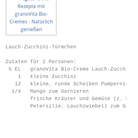
Lauch-Zucchini-Türmchen                    
Zutaten für 2 Personen:                    
 5 EL   granoVita Bio-Creme Lauch-Zucchini 
    1   kleine Zucchini                    
   12   kleine, runde Scheiben Pumpernickel
  1/4   Mango zum Garnieren                
        frische Kräuter und Gemüse (z. B. K
        Petersilie, Lauchzwiebel) zum Garni
                                           
                                           
                                           