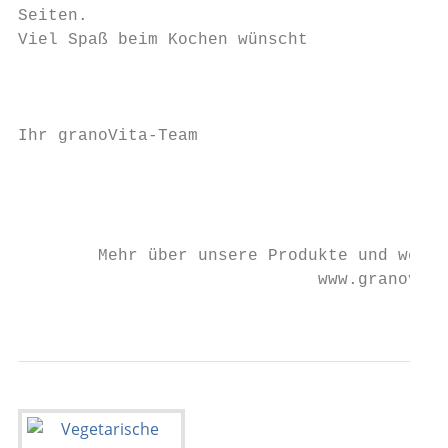
Seiten.

Viel Spaß beim Kochen wünscht              
                                           
Ihr granoVita-Team                         
                                           
                                           
        Mehr über unsere Produkte und weite
                              www.granovita
                                         1 