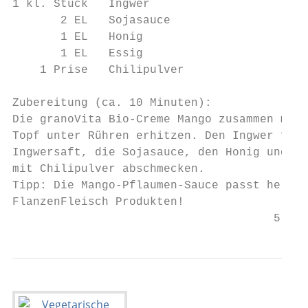
1 kl. Stück   Ingwer                       
       2 EL   Sojasauce                    
       1 EL   Honig                        
       1 EL   Essig                        
    1 Prise   Chilipulver

Zubereitung (ca. 10 Minuten):

Die granoVita Bio-Creme Mango zusammen mit 
Topf unter Rühren erhitzen. Den Ingwer fein
Ingwersaft, die Sojasauce, den Honig und de
mit Chilipulver abschmecken.               
Tipp: Die Mango-Pflaumen-Sauce passt hervor
FlanzenFleisch Produkten!                  
                                      5    