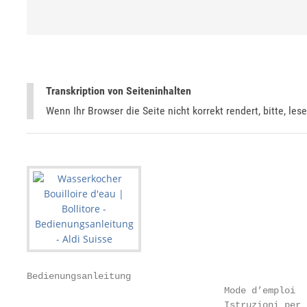
Transkription von Seiteninhalten
Wenn Ihr Browser die Seite nicht korrekt rendert, bitte, les
Bedienungsanleitung

                                    Mode d’emploi

                                    Istruzioni per l