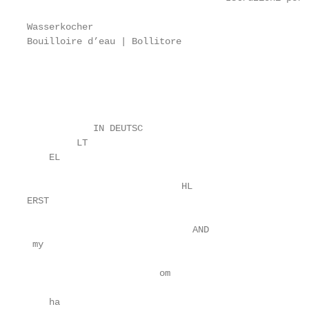
Wasserkocher

Bouilloire d’eau | Bollitore

                                                   
                                                   
                                                   
            IN DEUTSC

         LT

    EL

                            HL

ERST

                              AND

 my

                        om

    ha
