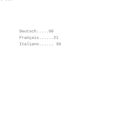
        Deutsch.....06

        Français......21

        Italiano...... 39
