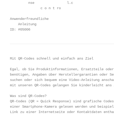
         nse                l.c

               c o n t ro

Anwenderfreundliche

    Anleitung

ID: #05006
Mit QR-Codes schnell und einfach ans Ziel

Egal, ob Sie Produktinformationen, Ersatzteile oder
benötigen, Angaben über Herstellergarantien oder Se
suchen oder sich bequem eine Video-Anleitung anscha
mit unseren QR-Codes gelangen Sie kinderleicht ans Z
Was sind QR-Codes?

QR-Codes (QR = Quick Response) sind grafische Codes
einer Smartphone-Kamera gelesen werden und beispiel
Link zu einer Internetseite oder Kontaktdaten enthal