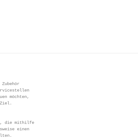
 Zubehör

rvicestellen

uen möchten,

iel.

, die mithilfe

sweise einen

ten.
