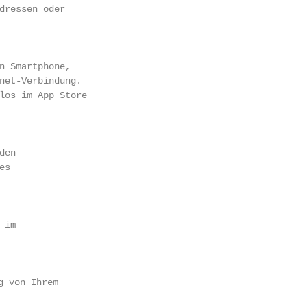
dressen oder

n Smartphone,

net-Verbindung.

los im App Store

en

s

im

 von Ihrem
