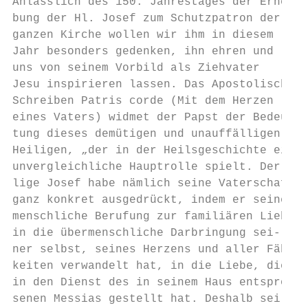
Anlässlich des 150. Jahrestages der Erhe-  
bung der Hl. Josef zum Schutzpatron der    
ganzen Kirche wollen wir ihm in diesem     
Jahr besonders gedenken, ihn ehren und

uns von seinem Vorbild als Ziehvater       
Jesu inspirieren lassen. Das Apostolische  
Schreiben Patris corde (Mit dem Herzen     
eines Vaters) widmet der Papst der Bedeu-  
tung dieses demütigen und unauffälligen

Heiligen, „der in der Heilsgeschichte eine 
unvergleichliche Hauptrolle spielt. Der Hei
lige Josef habe nämlich seine Vaterschaft

ganz konkret ausgedrückt, indem er seine   
menschliche Berufung zur familiären Liebe  
in die übermenschliche Darbringung sei-    
ner selbst, seines Herzens und aller Fähig-

keiten verwandelt hat, in die Liebe, die er
in den Dienst des in seinem Haus entspros- 
senen Messias gestellt hat. Deshalb sei er
