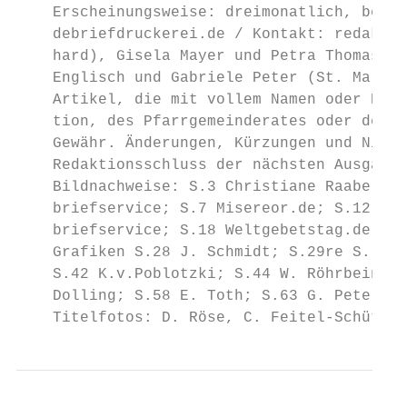
    Erscheinungsweise: dreimonatlich, begin
    debriefdruckerei.de / Kontakt: redaktio
    hard), Gisela Mayer und Petra Thomas (S
    Englisch und Gabriele Peter (St. Marien
    Artikel, die mit vollem Namen oder Kürz
    tion, des Pfarrgemeinderates oder des K
    Gewähr. Änderungen, Kürzungen und Nicht
    Redaktionsschluss der nächsten Ausgabe:
    Bildnachweise: S.3 Christiane Raabe, Pf
    briefservice; S.7 Misereor.de; S.12,13,
    briefservice; S.18 Weltgebetstag.de; Gr
    Grafiken S.28 J. Schmidt; S.29re S. Wit
    S.42 K.v.Poblotzki; S.44 W. Röhrbein; S
    Dolling; S.58 E. Toth; S.63 G. Peter

    Titelfotos: D. Röse, C. Feitel-Schütze,