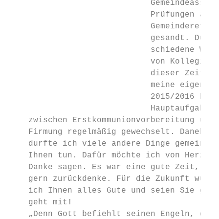
                             Gemeindeassist
                             Prüfungen am 3
                             Gemeinderefere
                             gesandt. Durch
                             schiedene Wech
                             von Kolleginne
                             dieser Zeit un
                             meine eigene P
                             2015/2016 hat 
                             Hauptaufgabenf
    zwischen Erstkommunionvorbereitung und

    Firmung regelmäßig gewechselt. Daneben

    durfte ich viele andere Dinge gemeinsam
    Ihnen tun. Dafür möchte ich von Herzen

    Danke sagen. Es war eine gute Zeit, an 
    gern zurückdenke. Für die Zukunft wünsc
    ich Ihnen alles Gute und seien Sie gewi
    geht mit!

    „Denn Gott befiehlt seinen Engeln, dich