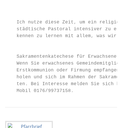
                                        bes
                                        soz
                                        hal
    Ich nutze diese Zeit, um ein religionsp
    städtische Pastoral intensiver zu erleb
    kennen zu lernen mit allem, was wir im 
                                           
    Sakramentenkatechese für Erwachsene

    Wenn Sie erwachsenes Gemeindemitglied s
    Erstkommunion oder Firmung empfangen ha
    holen und sich im Rahmen der Sakramente
    ten. Bei Interesse melden Sie sich bitt
    Mobil 0176/99737158.