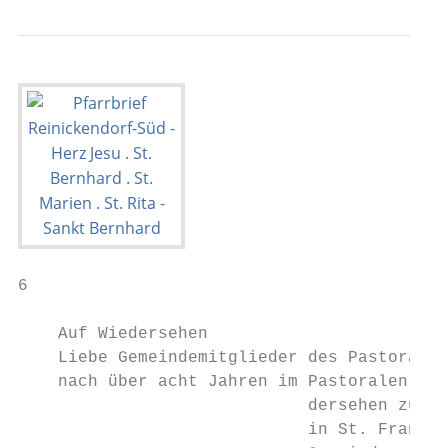
6                                          
    Auf Wiedersehen

    Liebe Gemeindemitglieder des Pastoralen
    nach über acht Jahren im Pastoralen Rau
                             dersehen zu sa
                             in St. Franzis