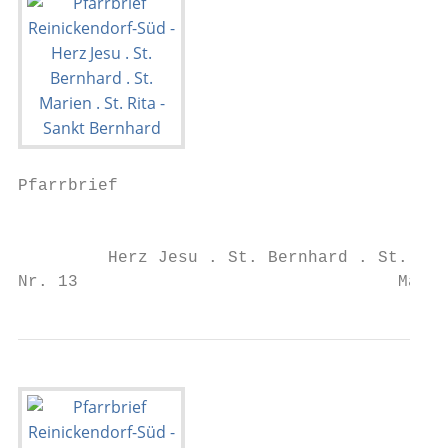
Pfarrbrief

 			                     Reinickendorf-Süd

         Herz Jesu . St. Bernhard . St. Mar
Nr. 13                                März 