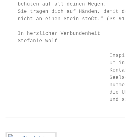
    behüten auf all deinen Wegen.

    Sie tragen dich auf Händen, damit dein 
    nicht an einen Stein stößt.“ (Ps 91, 11
    In herzlicher Verbundenheit

    Stefanie Wolf

                                  Inspirier
                                  Um in die
                                  Kontakt z
                                  Seelsorge
                                  nummer 03
                                  die Uhr e
                                  und samst