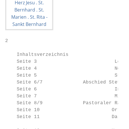
2

    Inhaltsverzeichnis

    Seite 3		              Leitartikel: Offene Türen

    Seite 4		              Neu im Seelsorgeteam / Sakramentenkatechese für Erwachsene

    Seite 5		              Statistik 2020

    Seite 6/7              Abschied Stefani
    Seite 6		              Inspirierende Momente am Telefon

    Seite 7		              Misereor-Fastenaktion

    Seite 8/9              Pastoraler Raum 
    Seite 10		             Orte kirchlichen Lebens

    Seite 11		             Das Jahr des Heiligen Josef
