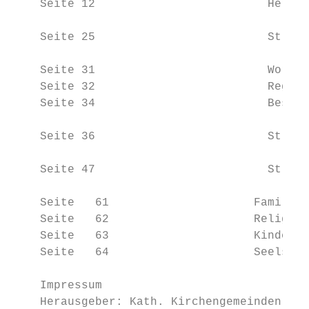
    Seite 12		             Herz Jesu | St. Joseph | St. Marien Maternitas

    Seite 25		             St. Bernhard | Allerheiligen

    Seite 31		             Wortgottesdienste in den Seniorenheimen / Besondere Kollekten

    Seite 32		             Regelmäßige Gottesdienste in den Pfarreien (in der Heftmitte)

    Seite 34		             Besondere Gottesdienste / Bußgottesdienste

    Seite 36		             St. Rita

    Seite 47		             St. Marien

    Seite   61		           Familiengottesdienste

    Seite   62		           Religiöse Kinderwoche 2021 / Erstkommunion 2021

    Seite   63		           Kinderseite

    Seite   64		           Seelsorgeteam und Adressen (Heftrückseite)

    Impressum

    Herausgeber: Kath. Kirchengemeinden Her