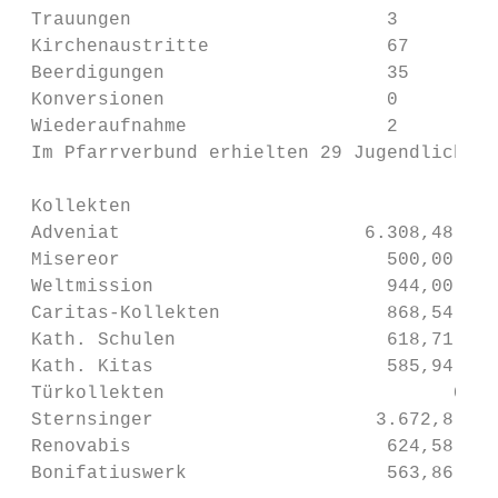
 Trauungen                       3         
 Kirchenaustritte                67        
 Beerdigungen                    35        
 Konversionen                    0         
 Wiederaufnahme                  2         
 Im Pfarrverbund erhielten 29 Jugendliche d
 Kollekten

 Adveniat                      6.308,48 €  
 Misereor                        500,00 €  
 Weltmission                     944,00 €  
 Caritas-Kollekten               868,54 €  
 Kath. Schulen                   618,71 €  
 Kath. Kitas                     585,94 €  
 Türkollekten                          0€  
 Sternsinger                    3.672,8 €  
 Renovabis                       624,58 €  
 Bonifatiuswerk                  563,86 €  