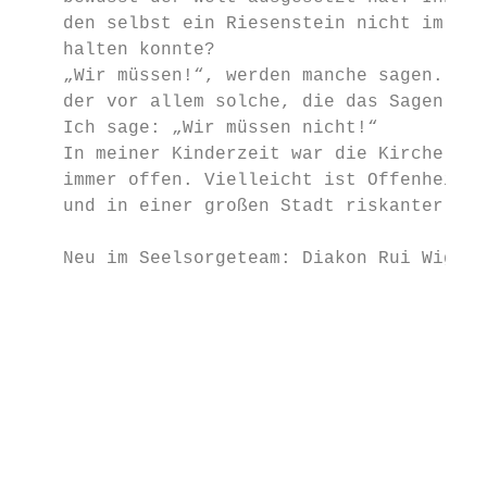
    den selbst ein Riesenstein nicht im Gra
    halten konnte?                         
    „Wir müssen!“, werden manche sagen. (Le
    der vor allem solche, die das Sagen hab
    Ich sage: „Wir müssen nicht!“          
    In meiner Kinderzeit war die Kirche im 
    immer offen. Vielleicht ist Offenheit h
    und in einer großen Stadt riskanter als
    Neu im Seelsorgeteam: Diakon Rui Wigand

                                        Lie
                                        heu
                                        dem
                                        Pas
                                        tet
                                        Die
                                        Ich
                                        bis