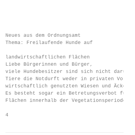
                                           
                                           
                                           
                                           
Neues aus dem Ordnungsamt                  
Thema: Freilaufende Hunde auf              
                                           
landwirtschaftlichen Flächen               
Liebe Bürgerinnen und Bürger,              
viele Hundebesitzer sind sich nicht darüber
Tiere die Notdurft weder in privaten Vorgär
wirtschaftlich genutzten Wiesen und Äckern 
Es besteht sogar ein Betretungsverbot für l
Flächen innerhalb der Vegetationsperiode. S
4                                          