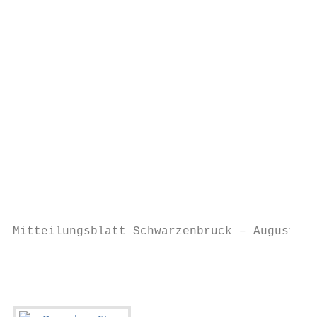
                                           
                                           
                                           
                                           
                                           
                                           
                                           
                                           
                                           
                                           
                                           
                                           
Mitteilungsblatt Schwarzenbruck – August/Se