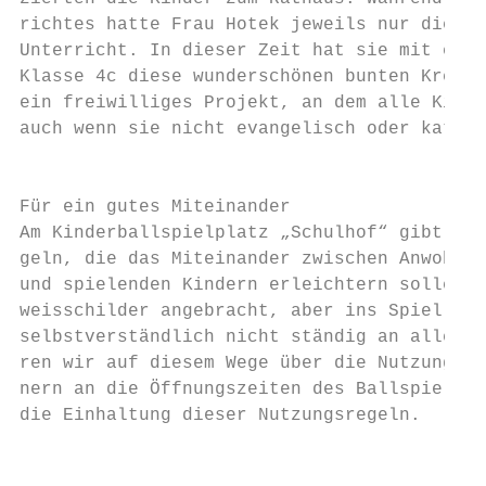
richtes hatte Frau Hotek jeweils nur die Hä
Unterricht. In dieser Zeit hat sie mit eine
Klasse 4c diese wunderschönen bunten Kreuze
ein freiwilliges Projekt, an dem alle Kinde
auch wenn sie nicht evangelisch oder kathol
                                           
                                           
Für ein gutes Miteinander                  
Am Kinderballspielplatz „Schulhof“ gibt es 
geln, die das Miteinander zwischen Anwohner
und spielenden Kindern erleichtern sollen. 
weisschilder angebracht, aber ins Spiel ver
selbstverständlich nicht ständig an alle Re
ren wir auf diesem Wege über die Nutzungsgr
nern an die Öffnungszeiten des Ballspielpla
die Einhaltung dieser Nutzungsregeln.		                       mk     Bürger zurück. In Form von Baumaßnahmen an Wegen, Stra-

                                           
                                           