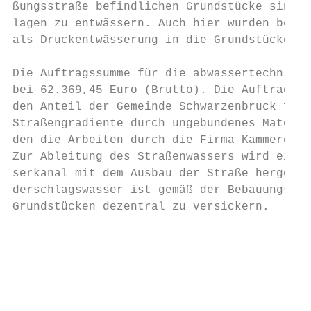
ßungsstraße befindlichen Grundstücke sind ü
lagen zu entwässern. Auch hier wurden berei
als Druckentwässerung in die Grundstücke mi
                                           
Die Auftragssumme für die abwassertechnisch
bei 62.369,45 Euro (Brutto). Die Auftragssu
den Anteil der Gemeinde Schwarzenbruck für 
Straßengradiente durch ungebundenes Materia
den die Arbeiten durch die Firma Kammerer a
Zur Ableitung des Straßenwassers wird ein s
serkanal mit dem Ausbau der Straße hergeste
derschlagswasser ist gemäß der Bebauungspla
Grundstücken dezentral zu versickern.      
                                           
                                           
                                           
                                           
                                           