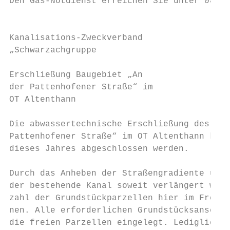
Den Gas-Notdienst erreichen Sie unter 0800 
                                           
Kanalisations-Zweckverband                 
„Schwarzachgruppe                          
                                           
Erschließung Baugebiet „An                 
der Pattenhofener Straße“ im               
OT Altenthann                              
                                           
Die abwassertechnische Erschließung des Bau
Pattenhofener Straße“ im OT Altenthann konn
dieses Jahres abgeschlossen werden.        
                                           
Durch das Anheben der Straßengradiente um c
der bestehende Kanal soweit verlängert werd
zahl der Grundstückparzellen hier im Freige
nen. Alle erforderlichen Grundstücksanschlü
die freien Parzellen eingelegt. Lediglich d