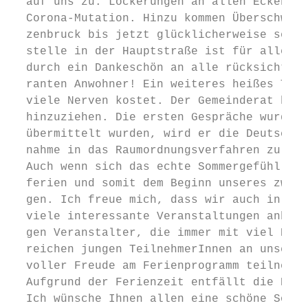
  auf uns zu. Lockerungen an allen Ecken un
  Corona-Mutation. Hinzu kommen Überschwemm
  zenbruck bis jetzt glücklicherweise sehr 
  stelle in der Hauptstraße ist für alle ei
  durch ein Dankeschön an alle rücksichtsvo
  ranten Anwohner! Ein weiteres heißes Them
  viele Nerven kostet. Der Gemeinderat hat 
  hinzuziehen. Die ersten Gespräche wurden 
  übermittelt wurden, wird er die Deutsche 
  nahme in das Raumordnungsverfahren zu ver
  Auch wenn sich das echte Sommergefühl noc
  ferien und somit dem Beginn unseres zweit
  gen. Ich freue mich, dass wir auch in die
  viele interessante Veranstaltungen anbiet
  gen Veranstalter, die immer mit viel Enga
  reichen jungen TeilnehmerInnen an unserem
  voller Freude am Ferienprogramm teilnehmt
  Aufgrund der Ferienzeit entfällt die Bürg
  Ich wünsche Ihnen allen eine schöne Somme