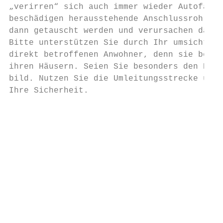
„verirren“ sich auch immer wieder Autofahre
beschädigen herausstehende Anschlussrohre e
dann getauscht werden und verursachen dadur
Bitte unterstützen Sie durch Ihr umsichtige
direkt betroffenen Anwohner, denn sie benöt
ihren Häusern. Seien Sie besonders den Kind
bild. Nutzen Sie die Umleitungsstrecke und 
Ihre Sicherheit.

                                           
                                           
                                           
                                           
                                           
                                           
                                           
                                           
                                                    