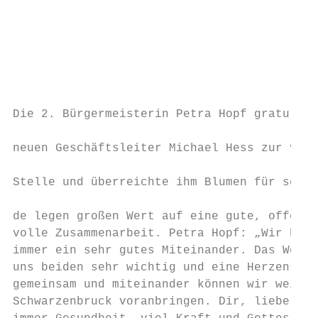
                                           
                                           
                                           
                                           
                                           
                                           
Die 2. Bürgermeisterin Petra Hopf gratulier
                                           
neuen Geschäftsleiter Michael Hess zur vera
                                           
Stelle und überreichte ihm Blumen für seine
                                           
de legen großen Wert auf eine gute, offene 
volle Zusammenarbeit. Petra Hopf: „Wir hatt
immer ein sehr gutes Miteinander. Das Wohl 
uns beiden sehr wichtig und eine Herzensang
gemeinsam und miteinander können wir weiter
Schwarzenbruck voranbringen. Dir, lieber Mi