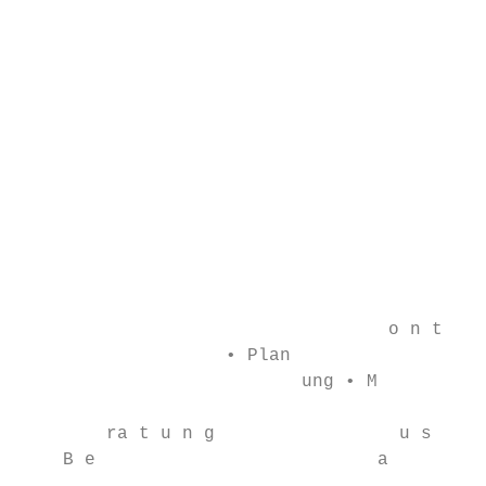
                                           
                                           
                                           
                                           
                                           
                                           
                                           
                                           
                                           
                                  o n t a g
                   • Plan

                          ung • M          
                                           
        ra t u n g                 u s  e i
    B e                          a
