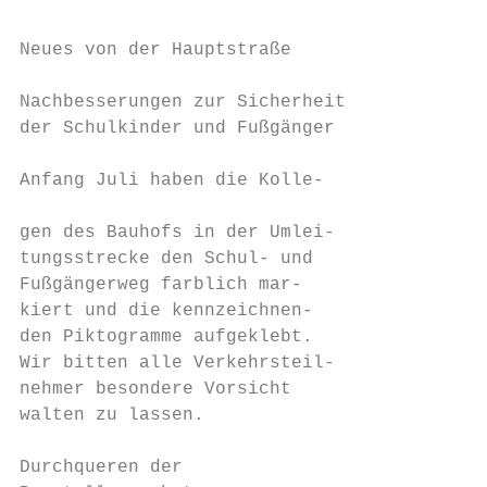
                                           
Neues von der Hauptstraße                  
                                           
Nachbesserungen zur Sicherheit             
der Schulkinder und Fußgänger              
                                           
Anfang Juli haben die Kolle-

                                           
gen des Bauhofs in der Umlei-

tungsstrecke den Schul- und

Fußgängerweg farblich mar-                 
kiert und die kennzeichnen-                
den Piktogramme aufgeklebt.                
Wir bitten alle Verkehrsteil-

nehmer besondere Vorsicht                  
walten zu lassen.                          
                                           
Durchqueren der                            