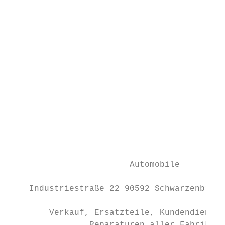
                                           
                                           
                                           
                                           
                                         Se
                                           
                                           
                                           
                                           
                                           
                                           
                        Automobile         
                                           
    Industriestraße 22 90592 Schwarzenbruck
                                           
        Verkauf, Ersatzteile, Kundendienst 