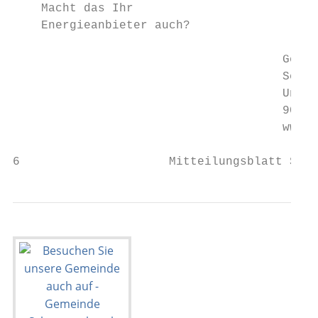
    Macht das Ihr

    Energieanbieter auch?

                                      Gemei
                                      Schwa
                                      Unter
                                      90537
                                      www.s
6                     Mitteilungsblatt Schw