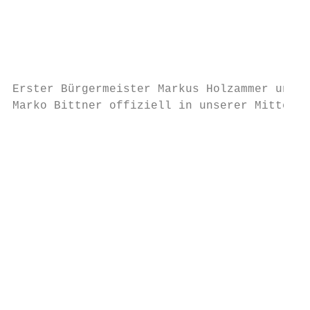
                                           
                                           
                                           
                                                                           
Erster Bürgermeister Markus Holzammer und G
Marko Bittner offiziell in unserer Mitte wi
                                           
                                           
                                           
                                           
                                           
                                           
                                           
                                           
                                           
                                           
                                           