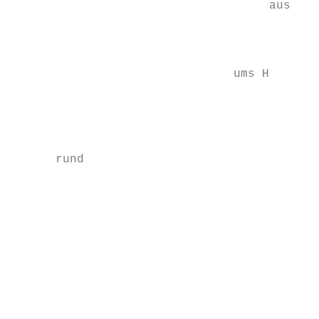
                                    aus .  
                                           
                                           
                               ums H

                                           
                                           
                                           
      rund

                                           
                                           
                                           
                                           
                                           
                                           
                                           