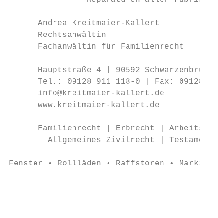
                Reparaturen aller Fabrikate
      Andrea Kreitmaier-Kallert

      Rechtsanwältin

      Fachanwältin für Familienrecht

      Hauptstraße 4 | 90592 Schwarzenbruck

      Tel.: 09128 911 118-0 | Fax: 09128 91
      info@kreitmaier-kallert.de

      www.kreitmaier-kallert.de

      Familienrecht | Erbrecht | Arbeitsrec
        Allgemeines Zivilrecht | Testaments
Fenster • Rollläden • Raffstoren • Markisen
                                         ..

                                           