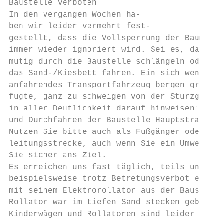
Baustelle verboten                         
In den vergangen Wochen ha-                
ben wir leider vermehrt fest-

gestellt, dass die Vollsperrung der Baumaßn
immer wieder ignoriert wird. Sei es, dass F
mutig durch die Baustelle schlängeln oder R
das Sand-/Kiesbett fahren. Ein sich wendend
anfahrendes Transportfahrzeug bergen große 
fugte, ganz zu schweigen von der Sturzgefah
in aller Deutlichkeit darauf hinweisen: Das Betreten, Durchqueren      Dan
und Durchfahren der Baustelle Hauptstraße i
Nutzen Sie bitte auch als Fußgänger oder Fa
leitungsstrecke, auch wenn Sie ein Umweg is
Sie sicher ans Ziel.

Es erreichen uns fast täglich, teils unfass
beispielsweise trotz Betretungsverbot ein h
mit seinem Elektrorollator aus der Baustell
Rollator war im tiefen Sand stecken geblieb
Kinderwägen und Rollatoren sind leider kein