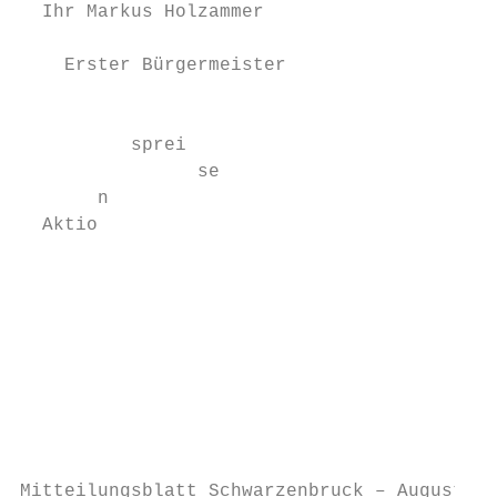
  Ihr Markus Holzammer

    Erster Bürgermeister

                                           
          sprei

                se                         
       n

  Aktio                                    
                                           
                                           
                                           
                                           
                                           
                                           
                                           
Mitteilungsblatt Schwarzenbruck – August/Se