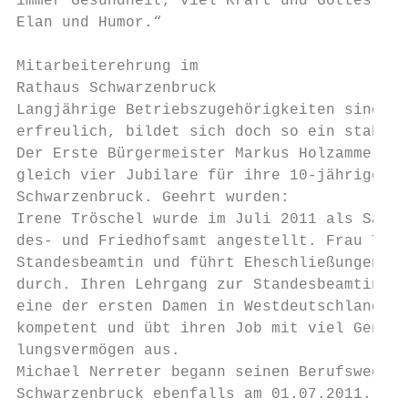
immer Gesundheit, viel Kraft und Gottes Seg
Elan und Humor.“

Mitarbeiterehrung im

Rathaus Schwarzenbruck

Langjährige Betriebszugehörigkeiten sind fü
erfreulich, bildet sich doch so ein stabile
Der Erste Bürgermeister Markus Holzammer eh
gleich vier Jubilare für ihre 10-jährige Tä
Schwarzenbruck. Geehrt wurden:

Irene Tröschel wurde im Juli 2011 als Sachb
des- und Friedhofsamt angestellt. Frau Trös
Standesbeamtin und führt Eheschließungen in
durch. Ihren Lehrgang zur Standesbeamtin ab
eine der ersten Damen in Westdeutschland. S
kompetent und übt ihren Job mit viel Genaui
lungsvermögen aus.                         
Michael Nerreter begann seinen Berufsweg be
Schwarzenbruck ebenfalls am 01.07.2011. Er 