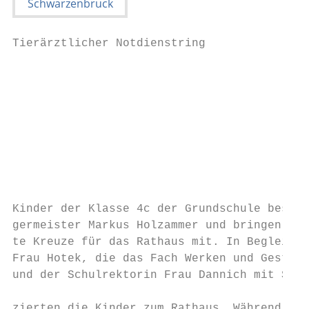
Tierärztlicher Notdienstring

                                           
                                           
                                           
                                           
                                           
                                           
                                           
                                                       
Kinder der Klasse 4c der Grundschule besuch
germeister Markus Holzammer und bringen ihm
te Kreuze für das Rathaus mit. In Begleitun
Frau Hotek, die das Fach Werken und Gestalt
und der Schulrektorin Frau Dannich mit Schu
                                           
zierten die Kinder zum Rathaus. Während des