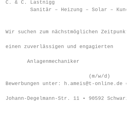
C. & C. Lastnigg

        Sanitär – Heizung – Solar – Kundend
                                           
                                           
Wir suchen zum nächstmöglichen Zeitpunkt   
                                           
einen zuverlässigen und engagierten        
                                           
       Anlagenmechaniker                   
                                           
                           (m/w/d)         
Bewerbungen unter: h.ameis@t-online.de oder
                                           
Johann-Degelmann-Str. 11 • 90592 Schwarzenb
                                           
                                           
                                           
                                           