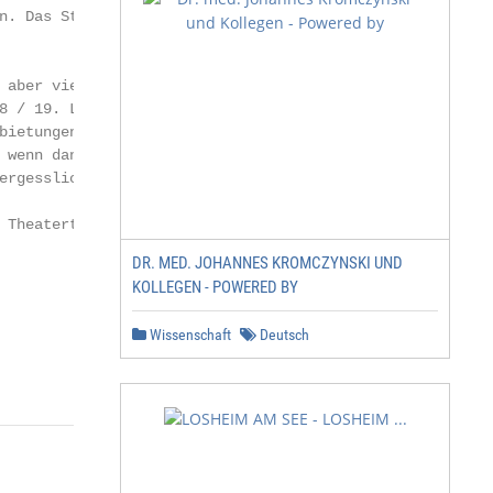
n. Das Stück für die ganze Familie wird Ende November ges
 aber viel Spaß beim Blick in unser Programm der Spielzei
8 / 19. Lassen Sie sich überraschen von den vielen versch
bietungen und finden Sie Ihre ganz persönlichen Highlight
 wenn dann der Vorhang aufgeht, wünschen wir Ihnen einen

ergesslichen Abend voller Vorfreude, Kribbeln und Begeist
Theaterteam

DR. MED. JOHANNES KROMCZYNSKI UND
KOLLEGEN - POWERED BY
Wissenschaft
Deutsch