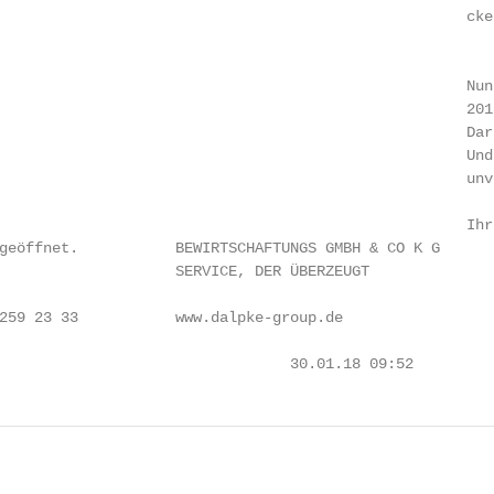
                                                     cke
                                                     Nun
                                                     201
                                                     Dar
                                                     Und
                                                     unv
                                                     Ihr 
geöffnet.           BEWIRTSCHAFTUNGS GMBH & CO K G

                    SERVICE, DER ÜBERZEUGT

259 23 33           www.dalpke-group.de

                                 30.01.18 09:52