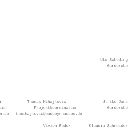
                                            Ute Scheding

                                               Garderobe

                                                        
                                                        
                                                        
                                                        
r           Thomas Mihajlovic                Ulrike Janz
ion            Projektkoordination             Garderobe
n.de   t.mihajlovic@badoeynhausen.de

                   Vivien Rudek        Klaudia Schneider