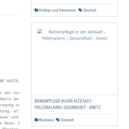
Hobbys und Interessen
Deutsch
E GÄSTE,

n der Vorhang fällt, ist das

beln am größten. ­Vorfreude,

BIENENPFLEGE IN DER ALTSTADT -
egung und angespannte Er­-

POLLENALARM | GESUNDHEIT - ONETZ
ung, all das erfüllt die Zu­

auer und auch uns jeden Abend

Business
Deutsch
s Neue. Diese Begeisterung für
