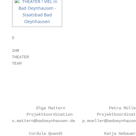
5

IHR

THEATER

TEAM                                               
                                                   
                                                   
                                                   
                                                   
                                                   
          Olga Mattern                  Petra Mülle
      Projektkoordination          Projektkoordinat
o.mattern@badoeynhausen.de   p.mueller@badoeynhause
       Cordula Quandt                 Katja Gebauer