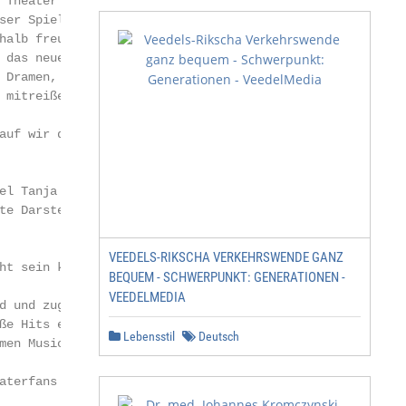
 Theater möchten wir auch in

ser Spielzeit mit Ihnen teilen.

halb freuen wir uns so sehr

 das neue Programm voll gro-      (v. li.) Petra Müller, 
 Dramen, luftiger Komödien        Thomas Mihajlovic und O
 mitreißender Musicals.

auf wir dabei am meisten gespannt sind? Da wären zum Bei-
el Tanja Wedhorn und Oliver Mommsen in Tanzstunde. Ihre c
te Darstellung zweier einsamer Seelen, die unterschiedlic
VEEDELS-RIKSCHA VERKEHRSWENDE GANZ
ht sein könnten und dennoch zueinander finden, ist zart b
BEQUEM - SCHWERPUNKT: GENERATIONEN -
VEEDELMEDIA
d und zugleich herrlich amüsant. Akrobatische Tanzschritt
ße Hits erfüllen bei Footloose die Bühne unseres Hauses. 
Lebensstil
Deutsch
men Musicalliebhaber voll auf ihre Kosten. Und alle klein
aterfans können die Abenteuer des Gestiefelten Katers ent