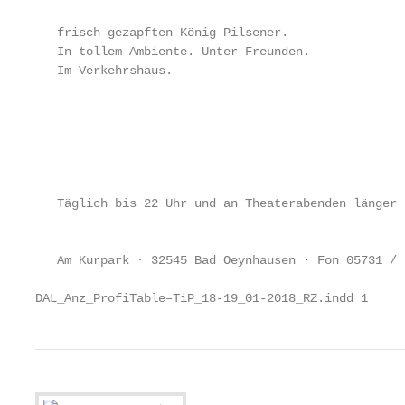
                                                   
   frisch gezapften König Pilsener.

   In tollem Ambiente. Unter Freunden.

   Im Verkehrshaus.                                
                                                   
                                                   
                                                   
                                                   
                                                   
   Täglich bis 22 Uhr und an Theaterabenden länger 
                                                   
   Am Kurpark · 32545 Bad Oeynhausen · Fon 05731 / 
DAL_Anz_ProfiTable–TiP_18-19_01-2018_RZ.indd 1     