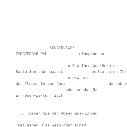
                                                   
                                                   
                                                   
                                                   
                                                   
                                                   
                                                   
                 SENSERVICE!

  THEATERBAR-PAU             ielbeginn an          r
                                                   
                         n Sie Ihre Getränke vo    
  Bestellen und bezahle            en Sie da nn Ihr
                         e erw art

  der Theke. In der Paus                  rde rob e
                        oder an der Ga

  am reservierten Tisch                            
                                                   
                                                   
   ... lassen Sie den Abend ausklingen

                                                   
   bei einem Glas Wein oder einem
