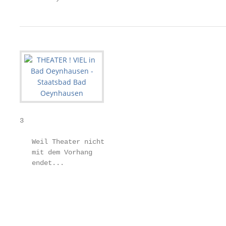
3

   Weil Theater nicht                              
   mit dem Vorhang

   endet...                                        
                                                   
                                                   
                                                   
                                                   
                                                   