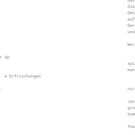
                                                     das
                                                     die
                                                     Des
                                                     auf
                                                     ßer
                                                     und
                                                     Wor
 Sp

                                                     spi
                                                     man
  e Erfrischungen

.                                                    nic
                                                     ren
                                                     gro
                                                     kom
                                                     The