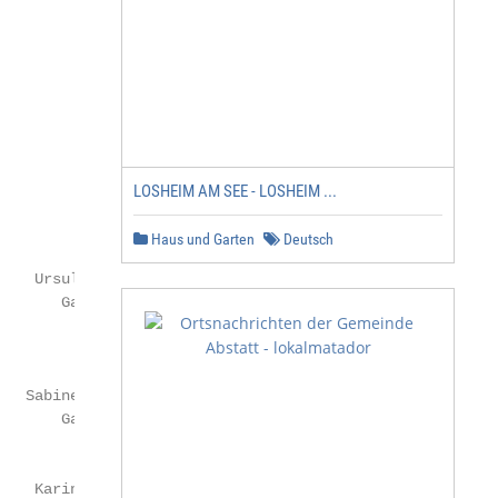
LOSHEIM AM SEE - LOSHEIM ...
Haus und Garten
Deutsch
    Ursula Lange

       Garderobe

                   Monika Reischmann

                                 Garderobe

   Sabine Clemm               Helga Zeve

       Garderobe                 Garderobe

    Karin Rudek      Frank Hebrock und
