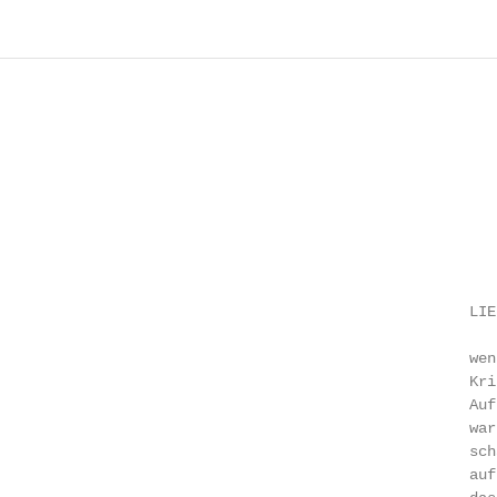
                                                     LIEB
                                                     wen
                                                     Krib
                                                     Aufr
                                                     wart
                                                     sch
                                                     auf