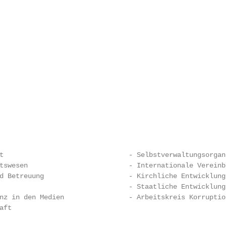
                                                         
                                                         
                                                         
t                               - Selbstverwaltungsorgani
tswesen                         - Internationale Vereinba
d Betreuung                     - Kirchliche Entwicklungs
                                - Staatliche Entwicklungs
nz in den Medien                - Arbeitskreis Korruption
ft
