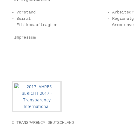
- Vorstand                              - Arbeitsgr
- Beirat                                - Regionalg
- Ethikbeauftragter                     - Gremienve
 Impressum                                         
                                                   
I TRANSPARENCY DEUTSCHLAND
