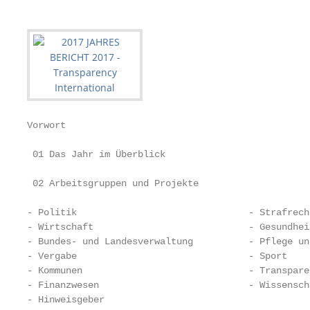
Vorwort                                            
 01 Das Jahr im Überblick                          
 02 Arbeitsgruppen und Projekte                    
- Politik                               - Strafrech
- Wirtschaft                            - Gesundhei
- Bundes- und Landesverwaltung          - Pflege un
- Vergabe                               - Sport    
- Kommunen                              - Transpare
- Finanzwesen                           - Wissenscha
- Hinweisgeber
