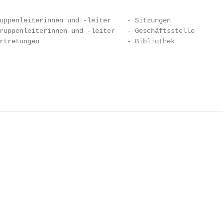
uppenleiterinnen und -leiter    - Sitzungen

ruppenleiterinnen und -leiter   - Geschäftsstelle

rtretungen                      - Bibliothek

                                                         
                                                        