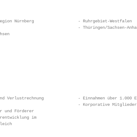
                                                         
egion Nürnberg                  - Ruhrgebiet-Westfalen

                                - Thüringen/Sachsen-Anhal
sen

                                                         
                                                         
                                                         
nd Verlustrechnung              - Einnahmen über 1.000 Eu
                                - Korporative Mitglieder

r und Förderer

rentwicklung im

eich

                                                         