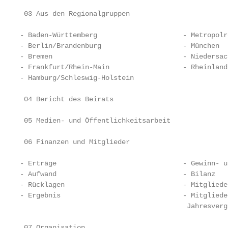
 03 Aus den Regionalgruppen                        
- Baden-Württemberg                     - Metropolr
- Berlin/Brandenburg                    - München  
- Bremen                                - Niedersach
- Frankfurt/Rhein-Main                  - Rheinland

- Hamburg/Schleswig-Holstein

 04 Bericht des Beirats                            
 05 Medien- und Öffentlichkeitsarbeit              
 06 Finanzen und Mitglieder                        
- Erträge                               - Gewinn- u
- Aufwand                               - Bilanz   
- Rücklagen                             - Mitgliede
- Ergebnis                              - Mitgliede
                                         Jahresvergl
 07 Organisation                                   