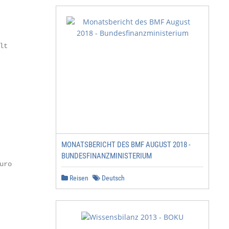
            36

t

            44

            46

            50

MONATSBERICHT DES BMF AUGUST 2018 -
BUNDESFINANZMINISTERIUM
ro

Reisen
Deutsch
            60
