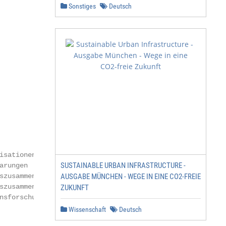
Sonstiges
Deutsch
            2

             4

            16

sationen

SUSTAINABLE URBAN INFRASTRUCTURE -
rungen

zusammenarbeit

AUSGABE MÜNCHEN - WEGE IN EINE CO2-FREIE
zusammenarbeit

ZUKUNFT
sforschung

Wissenschaft
Deutsch