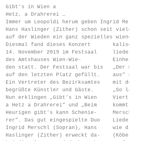
Gibt‘s in Wien a

Hetz, a Drahrerei …

Immer um Leopoldi herum geben Ingrid Mersch
Hans Haslinger (Zither) schon seit vielen J
auf der Wieden ein ganz spezielles wieneris
Diesmal fand dieses Konzert       kalische 
14. November 2019 im Festsaal     liedes ei
des Amtshauses Wien-Wie-          Einheit. 
den statt. Der Festsaal war bis   „Der Dorn
auf den letzten Platz gefüllt.    aus“ und 
Ein Vertreter des Bezirksamtes    mit der M
begrüßte Künstler und Gäste.      „So langs
Nun erklingen „Gibt‘s in Wien     Viertl We
a Hetz a Drahrerei“ und „Beim     kommt nic
Heurigen gibt‘s kann Schenie-     Merschl b
rer“. Das gut eingespielte Duo    Liedern h
Ingrid Merschl (Sopran), Hans     wie die „
Haslinger (Zither) erweckt da-    (Köberl) 