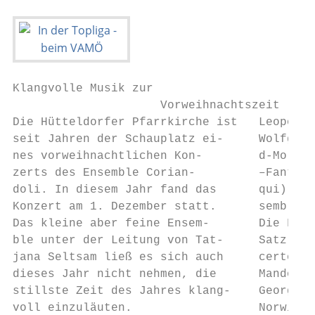
Klangvolle Musik zur

                     Vorweihnachtszeit

Die Hütteldorfer Pfarrkirche ist   Leopold 
seit Jahren der Schauplatz ei-     Wolfgang
nes vorweihnachtlichen Kon-        d-Moll; 
zerts des Ensemble Corian-         –Fantasi
doli. In diesem Jahr fand das      qui) ges
Konzert am 1. Dezember statt.      semble d
Das kleine aber feine Ensem-       Die Fort
ble unter der Leitung von Tat-     Satz (An
jana Seltsam ließ es sich auch     certo in
dieses Jahr nicht nehmen, die      Mandolin
stillste Zeit des Jahres klang-    Georg an
voll einzuläuten.                  Norwin a