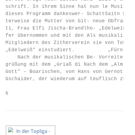
schrift. In ihrem Sinne hat nun le Musikgru
dieses Programm dankeswer- SchattSaitn Musi
terweise die Mutter von Git- neue Obfrau de
ti, Frau Elfi Jischa-Brandlho- „Edelweiß“ d
fer übernommen und mit den Als musikalische
Mitgliedern des Zitherverein sie von Tobi R
„Edelweiß“ einstudiert.           „Fürn Pri
    Nach der musikalischen Be- Vorreiter di
grüßung mit dem „Griaß di Nach dem „Almröse
Gott“ – Boarischen, von Hans von Gernot Sau
Gschaider, der wiederum auf teuflisch zu. M
6                                          