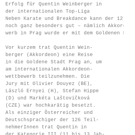
Erfolg für Quentin Weinberger in

der internationalen Top-Liga

Neben Karate und Breakdance kann der 12-jäh
noch ganz besonders gut – nämlich Akkordeon
werb in Prag wurde er mit dem Goldenen Band
Vor kurzem trat Quentin Wein-

berger (Akkordeon) eine Reise

in die Goldene Stadt Prag an, um

am internationalen Akkordeon-

wettbewerb teilzunehmen. Die

Jury mit Olivier Douyez (BE),

László Ernyei (H), Stefan Hippe

(D) und Markéta Laštovičková

(CZE) war hochkarätig besetzt.

Als einziger Österreicher und

Deutschsprachiger der 126 Teil-

nehmerInnen trat Quentin in

der Kategorie III (11 bis 13 Jah-
