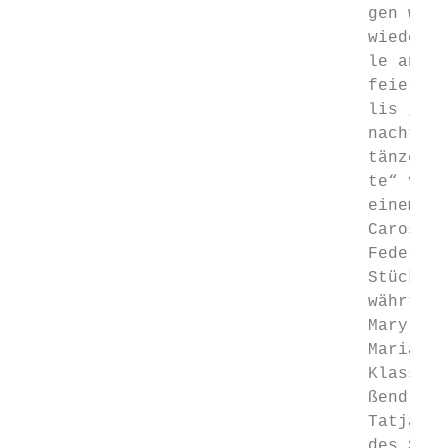
                                   gen wurd
                                   wieder d
                                   le an di
                                   feierlic
                                   lis „Pas
                                   nachtsko
                                   tänzeris
                                   te“ von 
                                   einem La
                                   Caroso).
                                   Feder st
                                   Stücke. 
                                   währte G
                                   Mary mit
                                   Maria“ e
                                   Klassik-
                                   ßend beg
                                   Tatjana 
                                   des Stän