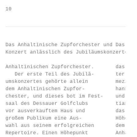
10                                         
Das Anhaltinische Zupforchester und Das Neu
Konzert anlässlich des Jubiläumskonzertes d
Anhaltinischen Zupforchester.       das Gas
   Der erste Teil des Jubilä-       ter and
umskonzertes gehörte allein         mezzo a
dem Anhaltinischen Zupfor-          hann St
chester, und dieses bot im Fest-    und die
saal des Dessauer Golfclubs         tian Ba
vor ausverkauftem Haus und          das Kon
großem Publikum eine Aus-           Höhepun
wahl aus seinem erfolgreichen       dem gem
Repertoire. Einen Höhepunkt         Anhalti