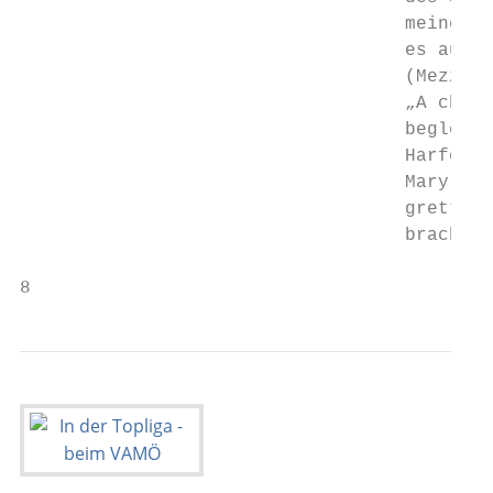
                                   meine Li
                                   es auch 
                                   (Mezzoso
                                   „A che c
                                   begleite
                                   Harfe, b
                                   Mary kam
                                   gretto“ 
                                   brachten
8                                          