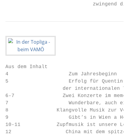
                             zwingend die f
Aus dem Inhalt

4		     Zum Jahresbeginn

5		     Erfolg für Quentin Weinberger in

   		   der internationalen Top-Liga

6-7		   Zwei Konzerte im memoriam Gitti Jischa

7		     Wunderbare, auch exotische Klänge

8		 Klangvolle Musik zur Vorweihnachtszeit

9		     Gibt‘s in Wien a Hetz, a Draherei ...

10-11		 Zupfmusik ist unsere Leidenschaft

12		    China mit dem spitzen Stift
