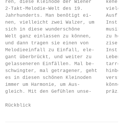
ren, diese Kleinode der Wiener     kene Cas
2-Takt-Melodie-Welt des 19.        vieles m
Jahrhunderts. Man benötigt ei-     Ausflüge
nen, vielleicht zwei Walzer, um    Instrume
sich in diese wunderschöne         musikali
Welt ganz einlassen zu können,     zu hören
und dann tragen sie einen von      zise ein
Melodieeinfall zu Einfall, ele-    Instrume
gant überbrückt, und weiter zu     Leben ei
gelasseneren Einfällen. Mal be-    tarren n
schwingter, mal getragener, geht   hinbekom
es in diesen schönen Kleinoden     verstehe
immer um Harmonie, um Aus-         können a
gleich. Mit den Gefühlen unse-     präzise,
Rückblick                                  