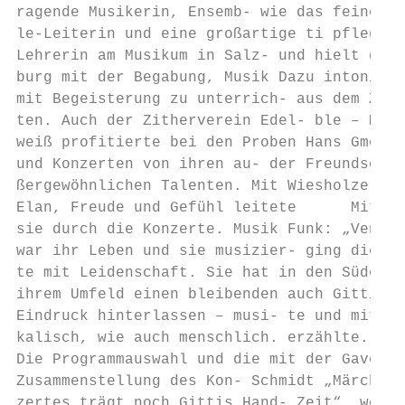
ragende Musikerin, Ensemb- wie das feine Mu
le-Leiterin und eine großartige ti pflegte 
Lehrerin am Musikum in Salz- und hielt dies
burg mit der Begabung, Musik Dazu intoniert
mit Begeisterung zu unterrich- aus dem Zith
ten. Auch der Zitherverein Edel- ble – Mari
weiß profitierte bei den Proben Hans Gmeine
und Konzerten von ihren au- der Freundschaf
ßergewöhnlichen Talenten. Mit Wiesholzer.  
Elan, Freude und Gefühl leitete      Mit ei
sie durch die Konzerte. Musik Funk: „Venezi
war ihr Leben und sie musizier- ging die mu
te mit Leidenschaft. Sie hat in den Süden, 
ihrem Umfeld einen bleibenden auch Gitti ge
Eindruck hinterlassen – musi- te und mit Be
kalisch, wie auch menschlich. erzählte. Mär
Die Programmauswahl und die mit der Gavotte
Zusammenstellung des Kon- Schmidt „Märchen 
zertes trägt noch Gittis Hand- Zeit“, weite