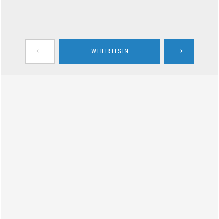
←
→
WEITER LESEN