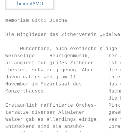
memoriam Gitti Jischa

Die Mitglieder des Zitherverein „Edelweiß“ 
     Wunderbare, auch exotische Klänge

Weinselige     Heurigenmusik,      rer Zeit
arrangiert für großes Zitheror-    ist der 
chester, schwierig genug. Aber     die es n
davon gab es wenig am 11.          in exoti
November im Mozartsaal des         das gesc
Konzerthauses.                     Nachmitt
                                   die Mamb
Erstaunlich raffinierte Orches-    Pink and
tersätze diverser Altwiener        geweht, 
Walzer gab es allerdings einige.   ves von 
Entzückend sind sie anzuhö-        Core, in