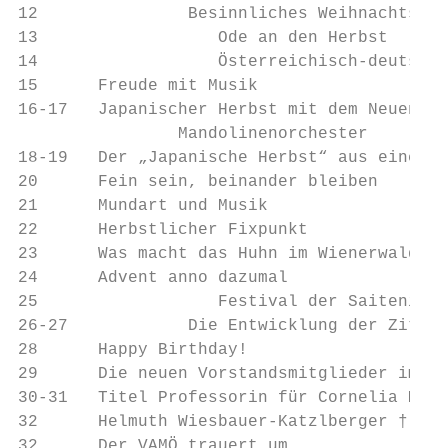
12		 Besinnliches Weihnachtskonzert in der Luegerkirche

13		    Ode an den Herbst

14		    Österreichisch-deutsche Freundschaft

15      Freude mit Musik

16-17   Japanischer Herbst mit dem Neuen Fa
		Mandolinenorchester

18-19   Der „Japanische Herbst“ aus einem a
20      Fein sein, beinander bleiben

21      Mundart und Musik

22      Herbstlicher Fixpunkt

23      Was macht das Huhn im Wienerwald?

24      Advent anno dazumal

25		    Festival der Saiteninstrumente

26-27		 Die Entwicklung der Zitherbesaitung

28      Happy Birthday!

29      Die neuen Vorstandsmitglieder im VA
30-31   Titel Professorin für Cornelia Maye
32      Helmuth Wiesbauer-Katzlberger †

32      Der VAMÖ trauert um ...
