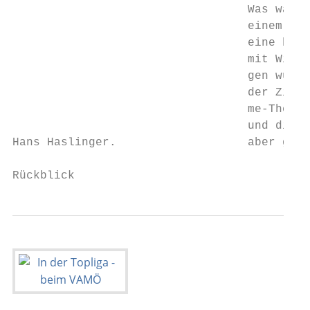
                                  Was wäre 
                                  einem Zit
                                  eine best
                                  mit Wien 
                                  gen würde
                                  der Zithe
                                  me-Theme 
                                  und die Z
Hans Haslinger.                   aber greb‘lt“.		          [chalu] Ingrid 
Rückblick                                  