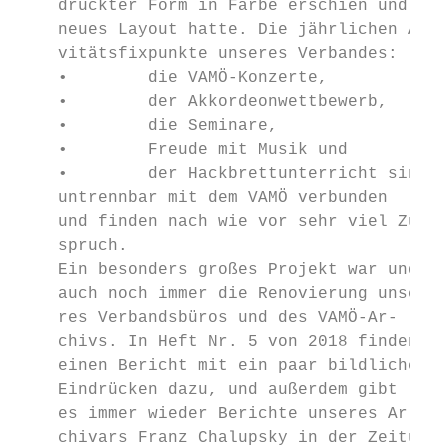
    druckter Form in Farbe erschien und ein
    neues Layout hatte. Die jährlichen Akti
    vitätsfixpunkte unseres Verbandes:     
    •        die VAMÖ-Konzerte,            
    •        der Akkordeonwettbewerb,      
    •        die Seminare,                 
    •        Freude mit Musik und          
    •        der Hackbrettunterricht sind  
    untrennbar mit dem VAMÖ verbunden      
    und finden nach wie vor sehr viel Zu-  
    spruch.                                
    Ein besonders großes Projekt war und is
    auch noch immer die Renovierung unse-  
    res Verbandsbüros und des VAMÖ-Ar-     
    chivs. In Heft Nr. 5 von 2018 finden Si
    einen Bericht mit ein paar bildlichen  
    Eindrücken dazu, und außerdem gibt     
    es immer wieder Berichte unseres Ar-   
    chivars Franz Chalupsky in der Zeitung,