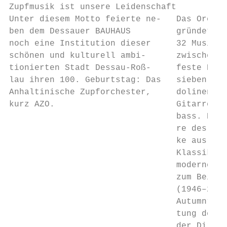
Zupfmusik ist unsere Leidenschaft

Unter diesem Motto feierte ne-   Das Orches
ben dem Dessauer BAUHAUS         gründet un
noch eine Institution dieser     32 Musiker
schönen und kulturell ambi-      zwischen 1
tionierten Stadt Dessau-Roß-     feste Bese
lau ihren 100. Geburtstag: Das   sieben ers
Anhaltinische Zupforchester,     dolinen, a
kurz AZO.                        Gitarren u
                                 bass. Das 
                                 re des Orc
                                 ke aus der
                                 Klassik un
                                 moderner K
                                 zum Beispi
                                 (1946–2003
                                 Autumn“. D
                                 tung des K
                                 der Dirige