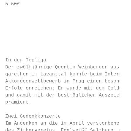
5,50€

                                           
                                           
                                           
                                           
In der Topliga

Der zwölfjährige Quentin Weinberger aus St.
garethen im Lavanttal konnte beim Internati
Akkordeonwettbewerb in Prag einen besondere
Erfolg erreichen: Er wurde mit dem Goldenen
und damit mit der bestmöglichen Auszeichnun
prämiert.

Zwei Gedenkkonzerte

Im Andenken an die im April verstorbene Lei
des Zithervereins „Edelweiß“ Salzburg, Gitt