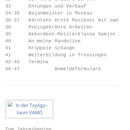
33      Ehrungen und Verkauf

34-35   Bajanmeister in Moskau

36-37   Kärntens erste Musikuni mit zwei ne
38      Preisgekrönte Arbeiten

39      Akkordeon-Meisterklasse Semjon Schm
40      An meine Mandoline

41      Krippele schaugn

41      Weiterbildung in Trossingen

42-45   Termine

46-47		 Anmeldeformulare
Zum Jahresbeginn
