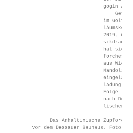
                                 gogin Adda
                                     Gefeie
                                 im Golfpar
                                 läumskonze
                                 2019, mode
                                 sikdramatu
                                 hat sich d
                                 forchester
                                 aus Wien, 
                                 Mandolinen
                                 eingeladen
                                 ladung mit
                                 Folge leis
                                 nach Dessa
                                 lischen Ge
               Das Anhaltinische Zupforches
         vor dem Dessauer Bauhaus. Foto: AZ