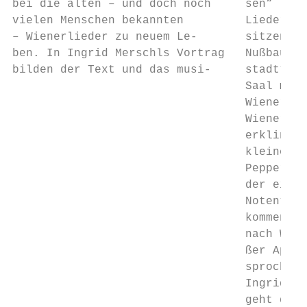
bei die alten – und doch noch     sen“ (Kru
vielen Menschen bekannten         Lieder „B
– Wienerlieder zu neuem Le-       sitzen“ o
ben. In Ingrid Merschls Vortrag   Nußbaum, 
bilden der Text und das musi-     stadt“ er
                                  Saal mits
                                  Wiener li
                                  Wienerlie
                                  erklingen
                                  kleines T
                                  Pepperl p
                                  der eine 
                                  Noten“ un
                                  kommen d‘
                                  nach Wean
                                  ßer Appla
                                  sprochene
                                  Ingrid Me
                                  geht der 