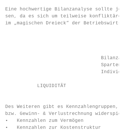
Eine hochwertige Bilanzanalyse sollte jeden
sen, da es sich um teilweise konfliktäre Zi
im „magischen Dreieck“ der Betriebswirtscha
                                           
                                           
                                 Bilanzanal
                                 Spartenerf
                                 Individuel
                                           
           LIQUIDITÄT

                                           
Des Weiteren gibt es Kennzahlengruppen, die
bzw. Gewinn- & Verlustrechnung widerspiegel
•   Kennzahlen zum Vermögen

•   Kennzahlen zur Kostenstruktur
