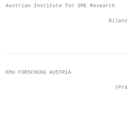
Austrian Institute for SME Research

                                 Bilanzkenn
                                           
KMU FORSCHUNG AUSTRIA

                                           
                                   (Präside
                                           
                                           
                                           
                                           