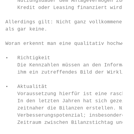
    Nutzungsdauer dem Anlagevermögen zugrun
    Kredit oder Leasing finanziert wird, is
Allerdings gilt: Nicht ganz vollkommene Erk
als gar keine.

Woran erkennt man eine qualitativ hochwerti
•   Richtigkeit

    Die Kennzahlen müssen an den Informatio
    ihm ein zutreffendes Bild der Wirklichk
•   Aktualität

    Voraussetzung hierfür ist eine rasche B
    In den letzten Jahren hat sich gezeigt,
    zeitnaher die Bilanzen erstellen. Nicht
    Verbesserungspotenzial; insbesondere be
    Zeitraum zwischen Bilanzstichtag und Fe