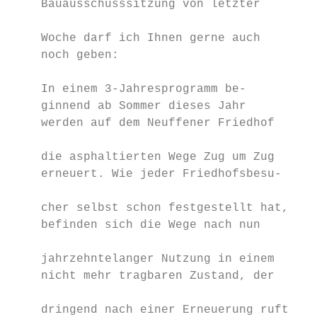
    Bauausschusssitzung von letzter        
                                           
    Woche darf ich Ihnen gerne auch        
    noch geben:                            
                                           
    In einem 3-Jahresprogramm be-          
    ginnend ab Sommer dieses Jahr          
    werden auf dem Neuffener Friedhof      
                                           
    die asphaltierten Wege Zug um Zug      
    erneuert. Wie jeder Friedhofsbesu-     
                                           
    cher selbst schon festgestellt hat,    
    befinden sich die Wege nach nun        
                                           
    jahrzehntelanger Nutzung in einem      
    nicht mehr tragbaren Zustand, der      
                                           
    dringend nach einer Erneuerung ruft.   