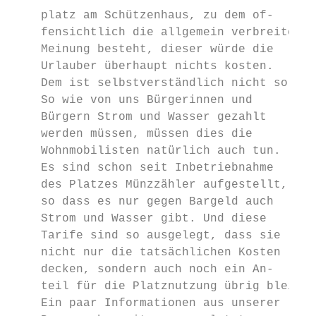
    platz am Schützenhaus, zu dem of-      
    fensichtlich die allgemein verbreitete 
    Meinung besteht, dieser würde die      
    Urlauber überhaupt nichts kosten.      
    Dem ist selbstverständlich nicht so.   
    So wie von uns Bürgerinnen und         
    Bürgern Strom und Wasser gezahlt

    werden müssen, müssen dies die         
    Wohnmobilisten natürlich auch tun.     
    Es sind schon seit Inbetriebnahme      
    des Platzes Münzzähler aufgestellt,    
    so dass es nur gegen Bargeld auch      
    Strom und Wasser gibt. Und diese       
    Tarife sind so ausgelegt, dass sie     
    nicht nur die tatsächlichen Kosten     
    decken, sondern auch noch ein An-      
    teil für die Platznutzung übrig bleibt.
    Ein paar Informationen aus unserer     