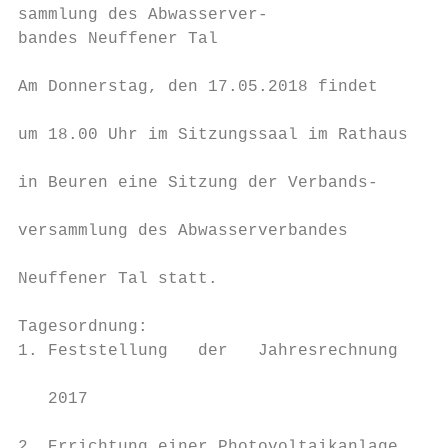
sammlung des Abwasserver-

bandes Neuffener Tal

                                           
Am Donnerstag, den 17.05.2018 findet

                                           
um 18.00 Uhr im Sitzungssaal im Rathaus

                                           
in Beuren eine Sitzung der Verbands-

                                           
versammlung des Abwasserverbandes

                                           
Neuffener Tal statt.

                                           
Tagesordnung:                              
1. Feststellung   der   Jahresrechnung     
                                           
   2017                                    
                                           
2. Errichtung einer Photovoltaikanlage     