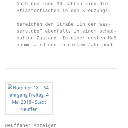
    Nach nun rund 30 Jahren sind die       
    Pflasterflächen in den Kreuzungs-      
                                           
    bereichen der Straße „In der Was-      
    serstube“ ebenfalls in einem schad-    
    haften Zustand. In einer ersten Maß-   
    nahme wird nun in diesem Jahr noch     
                                           
Neuffener Anzeiger                         