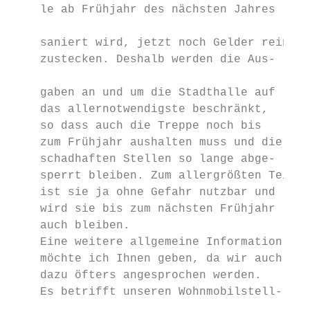
    le ab Frühjahr des nächsten Jahres     
                                           
    saniert wird, jetzt noch Gelder rein-  
    zustecken. Deshalb werden die Aus-     
                                           
    gaben an und um die Stadthalle auf     
    das allernotwendigste beschränkt,      
    so dass auch die Treppe noch bis       
    zum Frühjahr aushalten muss und die    
    schadhaften Stellen so lange abge-     
    sperrt bleiben. Zum allergrößten Teil  
    ist sie ja ohne Gefahr nutzbar und     
    wird sie bis zum nächsten Frühjahr     
    auch bleiben.                          
    Eine weitere allgemeine Information    
    möchte ich Ihnen geben, da wir auch    
    dazu öfters angesprochen werden.       
    Es betrifft unseren Wohnmobilstell-    
                                           