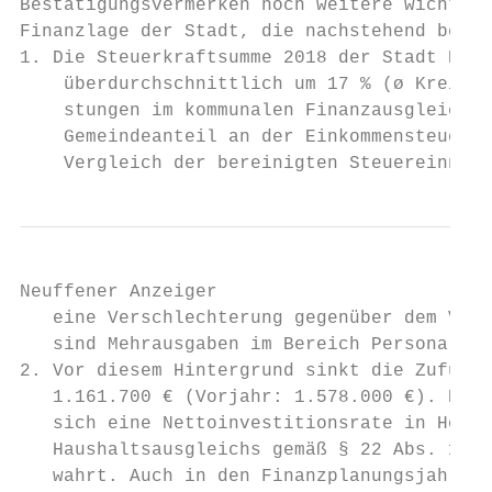
Bestätigungsvermerken noch weitere wichtige
Finanzlage der Stadt, die nachstehend bekan
1. Die Steuerkraftsumme 2018 der Stadt Neuf
    überdurchschnittlich um 17 % (ø Kreis: 
    stungen im kommunalen Finanzausgleich k
    Gemeindeanteil an der Einkommensteuer n
    Vergleich der bereinigten Steuereinnahm
Neuffener Anzeiger                         
   eine Verschlechterung gegenüber dem Vorj
   sind Mehrausgaben im Bereich Personal in
2. Vor diesem Hintergrund sinkt die Zuführu
   1.161.700 € (Vorjahr: 1.578.000 €). Nach
   sich eine Nettoinvestitionsrate in Höhe 
   Haushaltsausgleichs gemäß § 22 Abs. 1 S.
   wahrt. Auch in den Finanzplanungsjahren 