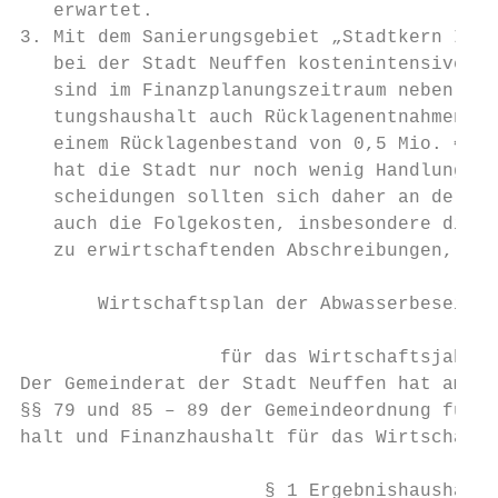
   erwartet.                               
3. Mit dem Sanierungsgebiet „Stadtkern IV“ 
   bei der Stadt Neuffen kostenintensive In
   sind im Finanzplanungszeitraum neben den
   tungshaushalt auch Rücklagenentnahmen un
   einem Rücklagenbestand von 0,5 Mio. € zu
   hat die Stadt nur noch wenig Handlungssp
   scheidungen sollten sich daher an der En
   auch die Folgekosten, insbesondere die i
   zu erwirtschaftenden Abschreibungen, sol
                                           
       Wirtschaftsplan der Abwasserbeseitig
                                           
                  für das Wirtschaftsjahr 2
Der Gemeinderat der Stadt Neuffen hat am 6.
§§ 79 und 85 – 89 der Gemeindeordnung für B
halt und Finanzhaushalt für das Wirtschafts
                                           
                      § 1 Ergebnishaushalt 