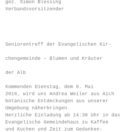
gez. Simon Blessing                        
Verbandsvorsitzender                       
                                           
                                           
                                           
                                           
Seniorentreff der Evangelischen Kir-

                                           
chengemeinde – Blumen und Kräuter

                                           
der Alb

                                           
Kommenden Dienstag, dem 8. Mai             
2018, wird uns Andrea Weiler aus Aich      
botanische Entdeckungen aus unserer        
Umgebung näherbringen.                     
Herzliche Einladung ab 14:30 Uhr in das    
Evangelische Gemeindehaus zu Kaffee        
und Kuchen und Zeit zum Gedanken-          