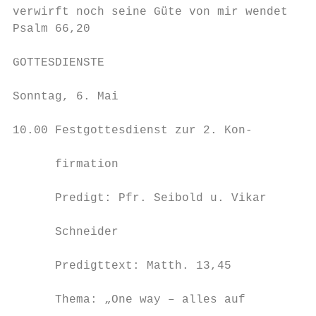
verwirft noch seine Güte von mir wendet.   
Psalm 66,20                                
                                           
GOTTESDIENSTE                              
                                           
Sonntag, 6. Mai

                                           
10.00 Festgottesdienst zur 2. Kon-

                                           
      firmation

                                           
      Predigt: Pfr. Seibold u. Vikar

                                           
      Schneider

                                           
      Predigttext: Matth. 13,45

                                           
      Thema: „One way – alles auf
