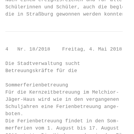
Nach einem ereignisreichen und für alle inf
Schülerinnen und Schüler, auch die begleite
die in Straßburg gewonnen werden konnten.
4   Nr. 18/2018    Freitag, 4. Mai 2018    
Die Stadtverwaltung sucht                  
Betreuungskräfte für die                   
                                           
Sommerferienbetreuung                      
Für die Kernzeitbetreuung im Melchior-     
Jäger-Haus wird wie in den vergangenen     
Schuljahren eine Ferienbetreuung ange-     
boten.                                     
Die Ferienbetreuung findet in den Som-     
merferien vom 1. August bis 17. August     