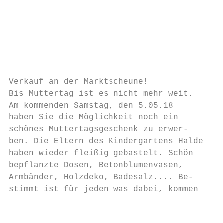
                                                    
                                           
                                                       
                                           
                                           
                                           
Verkauf an der Marktscheune!               
Bis Muttertag ist es nicht mehr weit.      
Am kommenden Samstag, den 5.05.18          
haben Sie die Möglichkeit noch ein         
schönes Muttertagsgeschenk zu erwer-       
ben. Die Eltern des Kindergartens Halde    
haben wieder fleißig gebastelt. Schön      
bepflanzte Dosen, Betonblumenvasen,        
Armbänder, Holzdeko, Badesalz.... Be-      
stimmt ist für jeden was dabei, kommen