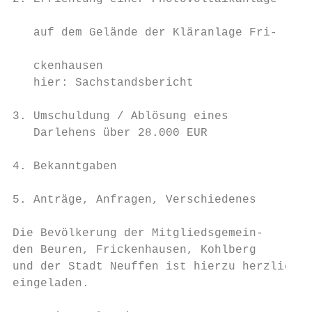
                                           
   auf dem Gelände der Kläranlage Fri-     
                                           
   ckenhausen

   hier: Sachstandsbericht                 
                                           
3. Umschuldung / Ablösung eines            
   Darlehens über 28.000 EUR               
                                           
4. Bekanntgaben                            
5. Anträge, Anfragen, Verschiedenes

Die Bevölkerung der Mitgliedsgemein-       
den Beuren, Frickenhausen, Kohlberg        
und der Stadt Neuffen ist hierzu herzlich  
eingeladen.                                
                                           