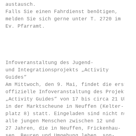
austausch.                                 
Falls Sie einen Fahrdienst benötigen,      
melden Sie sich gerne unter T. 2720 im     
Ev. Pfarramt.                              
                                           
                                           
                                           
                                           
Infoveranstaltung des Jugend-              
und Integrationsprojekts „Activity         
Guides“                                    
Am Mittwoch, den 9. Mai, findet die erste  
offizielle Infoveranstaltung des Projekts  
„Activity Guides“ von 17 bis circa 21 Uhr  
in der Marktscheune in Neuffen (Kelter-    
platz 8) statt. Eingeladen sind nicht nur  
alle jungen Menschen zwischen 12 und       
27 Jahren, die in Neuffen, Frickenhau-     
sen, Beuren und Umgebung leben, son-       