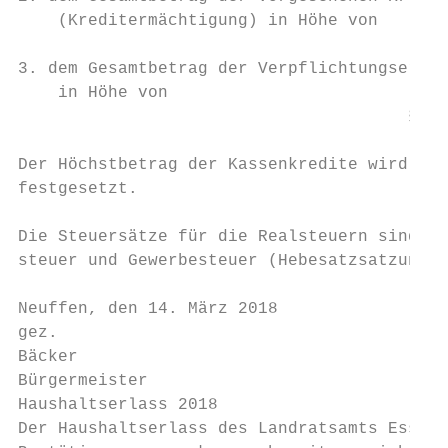
    (Kreditermächtigung) in Höhe von       
                                           
3. dem Gesamtbetrag der Verpflichtungsermäc
    in Höhe von                            
                                       §2  
                                           
Der Höchstbetrag der Kassenkredite wird auf
festgesetzt.                               
                                          §
Die Steuersätze für die Realsteuern sind in
steuer und Gewerbesteuer (Hebesatzsatzung) 
                                           
Neuffen, den 14. März 2018                 
gez.                                       
Bäcker                                     
Bürgermeister                              
Haushaltserlass 2018

Der Haushaltserlass des Landratsamts Esslin