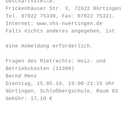
Geschäftsstelle:                          G
Frickenhäuser Str. 3, 72622 Nürtingen

Tel. 07022 75330, Fax: 07022 75331,       S
Internet: www.vhs-nuertingen.de           (
Falls nichts anderes angegeben, ist       S
                                          L
eine Anmeldung erforderlich.               
                                          s
Fragen des Mietrechts: Heiz- und          A
Betriebskosten (11308)                    d
Bernd Menz                                M
Dienstag, 15.05.18, 19:00-21:15 Uhr       N
Nürtingen, Schloßbergschule, Raum 03      G
Gebühr: 17,10 €                           g
                                          B
                                           
                                           
                                          A
                                          u