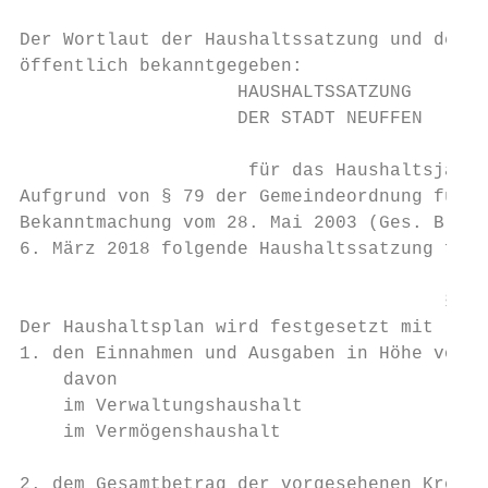
                                           
Der Wortlaut der Haushaltssatzung und des W
öffentlich bekanntgegeben:                 
                    HAUSHALTSSATZUNG

                    DER STADT NEUFFEN      
                                           
                     für das Haushaltsjahr 
Aufgrund von § 79 der Gemeindeordnung für B
Bekanntmachung vom 28. Mai 2003 (Ges. Bl. S
6. März 2018 folgende Haushaltssatzung für 
                                           
                                       §1

Der Haushaltsplan wird festgesetzt mit

1. den Einnahmen und Ausgaben in Höhe von j
    davon                                  
    im Verwaltungshaushalt                 
    im Vermögenshaushalt                   
                                           
2. dem Gesamtbetrag der vorgesehenen Kredit