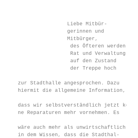
                                           
                                           
                                           
                    Liebe Mitbür-          
                    gerinnen und           
                    Mitbürger,             
                     des Öfteren werden    
                     Rat und Verwaltung    
                     auf den Zustand       
                     der Treppe hoch       
                                           
    zur Stadthalle angesprochen. Dazu      
    hiermit die allgemeine Information,    
                                           
    dass wir selbstverständlich jetzt kei- 
    ne Reparaturen mehr vornehmen. Es      
                                           
    wäre auch mehr als unwirtschaftlich,   
    in dem Wissen, dass die Stadthal-      