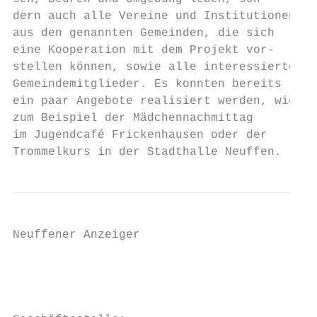
dern auch alle Vereine und Institutionen   
aus den genannten Gemeinden, die sich      
eine Kooperation mit dem Projekt vor-      
stellen können, sowie alle interessierten  
Gemeindemitglieder. Es konnten bereits     
ein paar Angebote realisiert werden, wie   
zum Beispiel der Mädchennachmittag         
im Jugendcafé Frickenhausen oder der       
Trommelkurs in der Stadthalle Neuffen.     
Neuffener Anzeiger                         
                                          D
                                          J
                                          M
                                          N